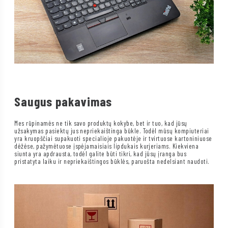
Saugus pakavimas
Mes rūpinamės ne tik savo produktų kokybe, bet ir tuo, kad jūsų
užsakymas pasiektų jus nepriekaištinga būkle. Todėl mūsų kompiuteriai
yra kruopščiai supakuoti specialioje pakuotėje ir tvirtuose kartoniniuose
dėžėse, pažymėtuose įspėjamaisiais lipdukais kurjeriams. Kiekviena
siunta yra apdrausta, todėl galite būti tikri, kad jūsų įranga bus
pristatyta laiku ir nepriekaištingos būklės, paruošta nedelsiant naudoti.