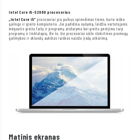
Intel Core i5-5200U procesorius
„Intel Core i5“
procesoriai yra puikus sprendimas tiems, kurie ieško
galingo ir greito kompiuterio. Jie padidina našumą, leidžia vartotojams
mėgautis greitu failų ir programų atidarymu bei greitu perėjimu tarp
programų ir tinklalapių. Be to, šie procesoriai siūlo išskirtines pramogų
galimybes ir sklandų aukštos raiškos vaizdo įrašų atkūrimą.
Matinis ekranas