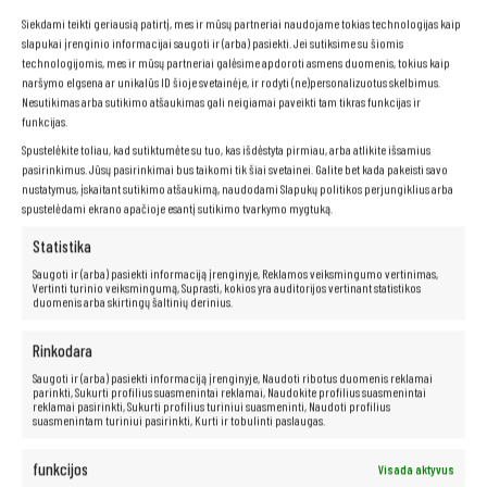
Siekdami teikti geriausią patirtį, mes ir mūsų partneriai naudojame tokias technologijas kaip
SSD (kietasis diskas
) yra sprendimas, kuris atgaivins jūsų
slapukai įrenginio informacijai saugoti ir (arba) pasiekti. Jei sutiksime su šiomis
kompiuterį. Greitis ir patikimumas yra tik keletas iš privalumų, kuriuos
technologijomis, mes ir mūsų partneriai galėsime apdoroti asmens duomenis, tokius kaip
siūlo šis puslaidininkinis duomenų saugojimo įrenginys. Be judančių
naršymo elgsena ar unikalūs ID šioje svetainėje, ir rodyti (ne)personalizuotus skelbimus.
dalių, SSD diskai užtikrina žymiai greitesnį prieigą prie duomenų, tylų
Nesutikimas arba sutikimo atšaukimas gali neigiamai paveikti tam tikras funkcijas ir
veikimą ir didelį atsparumą mechaniniams pažeidimams. Tai idealus
funkcijas.
sprendimas tiems, kuriems reikalinga aukštos kokybės įranga darbui ar
pramogoms.
Spustelėkite toliau, kad sutiktumėte su tuo, kas išdėstyta pirmiau, arba atlikite išsamius
pasirinkimus. Jūsų pasirinkimai bus taikomi tik šiai svetainei. Galite bet kada pakeisti savo
nustatymus, įskaitant sutikimo atšaukimą, naudodami Slapukų politikos perjungiklius arba
spustelėdami ekrano apačioje esantį sutikimo tvarkymo mygtuką.
Neribotos multimedijos galimybės yra
Statistika
po ranka!
Saugoti ir (arba) pasiekti informaciją įrenginyje, Reklamos veiksmingumo vertinimas,
Vertinti turinio veiksmingumą, Suprasti, kokios yra auditorijos vertinant statistikos
duomenis arba skirtingų šaltinių derinius.
Kompiuteris taip pat idealiai tinka visoms multimedijos programoms.
Be jokių problemų transliuokite filmus ir muziką geriausia kokybe iš
tokių platformų kaip „Netflix“, „HBO“, „Amazon“, „YouTube“, „Spotify“ ir
Rinkodara
„Facebook“.
Saugoti ir (arba) pasiekti informaciją įrenginyje, Naudoti ribotus duomenis reklamai
parinkti, Sukurti profilius suasmenintai reklamai, Naudokite profilius suasmenintai
reklamai pasirinkti, Sukurti profilius turiniui suasmeninti, Naudoti profilius
suasmenintam turiniui pasirinkti, Kurti ir tobulinti paslaugas.
funkcijos
Visada aktyvus