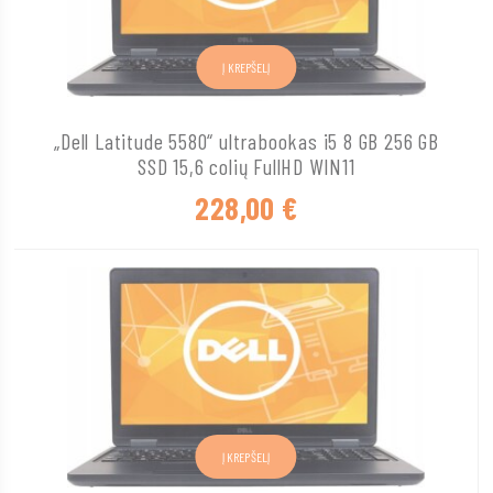
Į KREPŠELĮ
„Dell Latitude 5580“ ultrabookas i5 8 GB 256 GB
SSD 15,6 colių FullHD WIN11
228,00
€
Į KREPŠELĮ