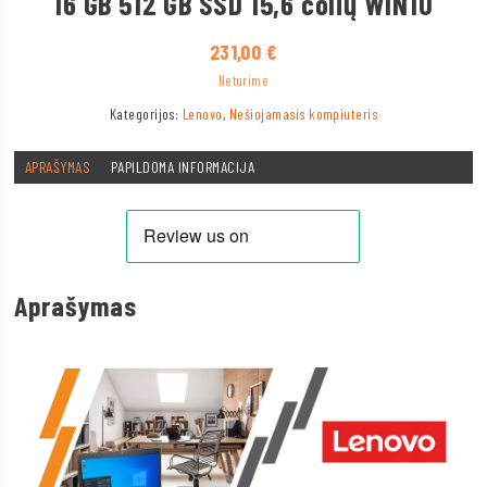
16 GB 512 GB SSD 15,6 colių WIN10
231,00
€
Neturime
Kategorijos:
Lenovo
,
Nešiojamasis kompiuteris
APRAŠYMAS
PAPILDOMA INFORMACIJA
Aprašymas