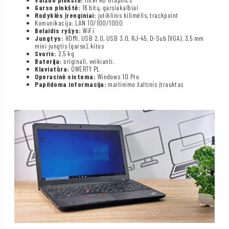
Garso plokštė:
16 bitų, garsiakalbiai
Rodyklės įrenginiai:
jutiklinis kilimėlis, trackpoint
Komunikacija: LAN 10/100/1000
Belaidis ryšys:
WiFi
Jungtys:
HDMI, USB 2.0, USB 3.0, RJ-45, D-Sub (VGA), 3,5 mm
mini jungtis (garso), kitos
Svoris:
2,5 kg
Baterija:
originali, veikianti.
Klaviatūra:
QWERTY PL
Operacinė sistema:
Windows 10 Pro
Papildoma informacija:
maitinimo šaltinis įtrauktas