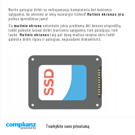
Norite patogiai dirbti su nešiojamuoju kompiuteriu bet kokiomis
sąlygomis, be akinimo ar akių nuovargio rizikos?
Matinis ekranas yra
puikus sprendimas jums!
Su
matiniu ekranu
neturėsite jokių problemų dėl šviesos atspindžių,
todėl galėsite laisvai dirbti įvairiomis sąlygomis, tiek patalpoje, tiek
lauke.
Matinis ekranas
taip pat daug mažiau vargina akis, todėl
galėsite dirbti ilgiau ir patogiau, nejausdami diskomforto.
Tvarkykite savo privatumą
Greitas SSD