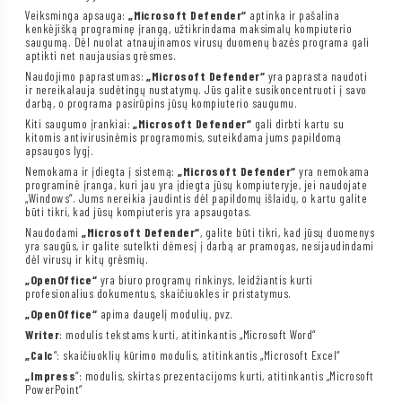
Veiksminga apsauga:
„Microsoft Defender“
aptinka ir pašalina
kenkėjišką programinę įrangą, užtikrindama maksimalų kompiuterio
saugumą. Dėl nuolat atnaujinamos virusų duomenų bazės programa gali
aptikti net naujausias grėsmes.
Naudojimo paprastumas:
„Microsoft Defender“
yra paprasta naudoti
ir nereikalauja sudėtingų nustatymų. Jūs galite susikoncentruoti į savo
darbą, o programa pasirūpins jūsų kompiuterio saugumu.
Kiti saugumo įrankiai:
„Microsoft Defender“
gali dirbti kartu su
kitomis antivirusinėmis programomis, suteikdama jums papildomą
apsaugos lygį.
Nemokama ir įdiegta į sistemą:
„Microsoft Defender“
yra nemokama
programinė įranga, kuri jau yra įdiegta jūsų kompiuteryje, jei naudojate
„Windows“. Jums nereikia jaudintis dėl papildomų išlaidų, o kartu galite
būti tikri, kad jūsų kompiuteris yra apsaugotas.
Naudodami
„Microsoft Defender“
, galite būti tikri, kad jūsų duomenys
yra saugūs, ir galite sutelkti dėmesį į darbą ar pramogas, nesijaudindami
dėl virusų ir kitų grėsmių.
„OpenOffice“
yra biuro programų rinkinys, leidžiantis kurti
profesionalius dokumentus, skaičiuokles ir pristatymus.
„OpenOffice“
apima daugelį modulių, pvz.
Writer
: modulis tekstams kurti, atitinkantis „Microsoft Word“
„Calc
“: skaičiuoklių kūrimo modulis, atitinkantis „Microsoft Excel“
„Impress
“: modulis, skirtas prezentacijoms kurti, atitinkantis „Microsoft
PowerPoint“