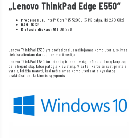
„Lenovo ThinkPad Edge E550“
Procesorius:
Intel® Core™ i5-5200U (3 MB talpa, iki 2,70 GHz)
RAM:
16 GB
Kietasis diskas: 512
GB SSD
Lenovo ThinkPad E550 yra profesionalus nešiojamas kompiuteris, skirtas
tiek kasdieniam darbui, tiek multimedijai.
Lenovo ThinkPad E550 turi stabilų ir labai tvirtą, tačiau stilingą korpusą
bei elegantišką, labai patogią klaviatūrą. Visa tai, kartu su sustiprintais
vyrais, leidžia manyti, kad nešiojamas kompiuteris atlaikys darbą
praktiškai bet kokiomis sąlygomis.