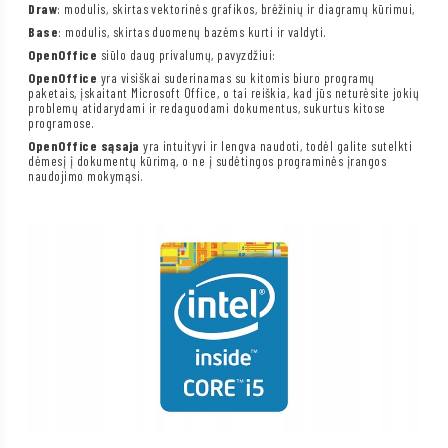
Draw
: modulis, skirtas vektorinės grafikos, brėžinių ir diagramų kūrimui,
Base
: modulis, skirtas duomenų bazėms kurti ir valdyti.
OpenOffice
siūlo daug privalumų, pavyzdžiui:
OpenOffice
yra visiškai suderinamas su kitomis biuro programų
paketais, įskaitant Microsoft Office, o tai reiškia, kad jūs neturėsite jokių
problemų atidarydami ir redaguodami dokumentus, sukurtus kitose
programose.
OpenOffice sąsaja
yra intuityvi ir lengva naudoti, todėl galite sutelkti
dėmesį į dokumentų kūrimą, o ne į sudėtingos programinės įrangos
naudojimo mokymąsi.