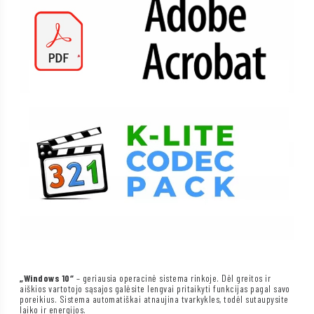
„Windows 10“
– geriausia operacinė sistema rinkoje. Dėl greitos ir
aiškios vartotojo sąsajos galėsite lengvai pritaikyti funkcijas pagal savo
poreikius. Sistema automatiškai atnaujina tvarkykles, todėl sutaupysite
laiko ir energijos.