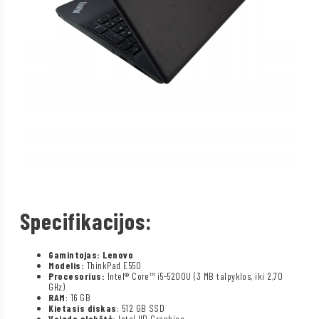
Specifikacijos:
Gamintojas: Lenovo
Modelis:
ThinkPad E550
Procesorius:
Intel® Core™ i5-5200U (3 MB talpyklos, iki 2,70
GHz)
RAM
: 16 GB
Kietasis diskas
: 512 GB SSD
Vaizdo plokštė:
Intel HD Graphics