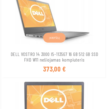
Į KREPŠELĮ
DELL VOSTRO 14 3000 I5-1135G7 16 GB 512 GB SSD
FHD W11 nešiojamas kompiuteris
373,00
€