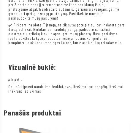
durų“, o tai reiškia, kad gedimo atveju paimsime įrenginį iš jūsų namų,
per 3 darbo dienas jį suremontuosime ir be papildomų išlaidų
pristatysime atgal. Bendradarbiaudami su geriausiais vežėjais, galime
garantuoti greitą ir saugų pristatymą. Pasitikėkite mumis ir
pasinaudokite mūsų pasiūlymu!
✔️ Pirkdami naudotą IT įrangą, ne tik sutaupote pinigų, bet ir darote gerą
darbą aplinkai. Rinkdamiesi naudotą įrangą, padedate sumažinti
elektroninių atliekų kiekį ir apsaugoti mūsų planetą. Mūsų pasiūlyme
rasite aukštos kokybės naudotus nešiojamuosius kompiuterius ir
kompiuterius už konkurencingas kainas, kurie atitiks jūsų reikalavimus.
Vizualinė būklė:
A klasė –
Gali būti įprasti naudojimo ženklai, pvz., įbrėžimai ant dangčių, įbrėžimai
ir ekrano išblukimas.
Panašūs produktai