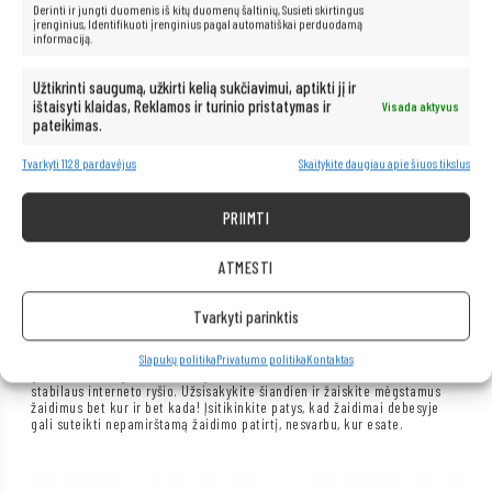
Derinti ir jungti duomenis iš kitų duomenų šaltinių, Susieti skirtingus
įrenginius, Identifikuoti įrenginius pagal automatiškai perduodamą
informaciją.
Užtikrinti saugumą, užkirti kelią sukčiavimui, aptikti jį ir
ištaisyti klaidas, Reklamos ir turinio pristatymas ir
Visada aktyvus
pateikimas.
Tvarkyti 1128 pardavėjus
Skaitykite daugiau apie šiuos tikslus
PRIIMTI
ATMESTI
Nenorite investuoti į brangią įrangą, bet norite žaisti naujausius
Tvarkyti parinktis
žaidimus? Turime jums sprendimą! Mūsų nešiojamas kompiuteris su
„GeForce Now“ yra puikus pasirinkimas bet kuriam žaidimų gerbėjui. Su
„GeForce Now“ programa jums nebereikia galingo kompiuterio, kad
Slapukų politika
Privatumo politika
Kontaktas
galėtumėte mėgautis sudėtingiausiais žaidimais. Jums reikės tik
stabilaus interneto ryšio. Užsisakykite šiandien ir žaiskite mėgstamus
žaidimus bet kur ir bet kada! Įsitikinkite patys, kad žaidimai debesyje
gali suteikti nepamirštamą žaidimo patirtį, nesvarbu, kur esate.