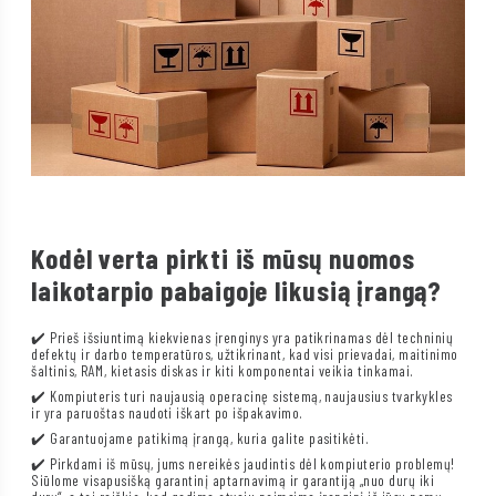
Kodėl verta pirkti iš mūsų nuomos
laikotarpio pabaigoje likusią įrangą?
✔️ Prieš išsiuntimą kiekvienas įrenginys yra patikrinamas dėl techninių
defektų ir darbo temperatūros, užtikrinant, kad visi prievadai, maitinimo
šaltinis, RAM, kietasis diskas ir kiti komponentai veikia tinkamai.
✔️ Kompiuteris turi naujausią operacinę sistemą, naujausius tvarkykles
ir yra paruoštas naudoti iškart po išpakavimo.
✔️ Garantuojame patikimą įrangą, kuria galite pasitikėti.
✔️ Pirkdami iš mūsų, jums nereikės jaudintis dėl kompiuterio problemų!
Siūlome visapusišką garantinį aptarnavimą ir garantiją „nuo durų iki