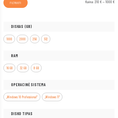
Mi
Ma
Kaina:
210 €
—
1000 €
FILTRUOTI
ka
ka
DISKAS (GB)
1000
2000
256
512
RAM
16 GB
32 GB
8 GB
OPERACINĖ SISTEMA
„Windows 10 Professional“
„Windows 11“
DISKO TIPAS