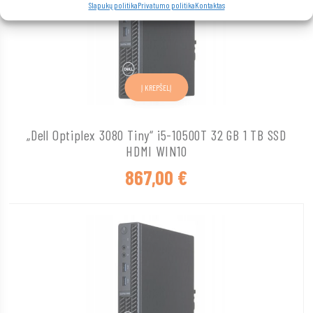
Slapukų politika
Privatumo politika
Kontaktas
Į KREPŠELĮ
„Dell Optiplex 3080 Tiny“ i5-10500T 32 GB 1 TB SSD
HDMI WIN10
867,00
€