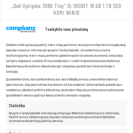
„Dell Optiplex 3080 Tiny“ i5-10500T 16 GB 1 TB SSD
HDMI WIN10
662,00
€
Tvarkykite savo privatumą
Siekdami teikti geriausią patirtį, mes ir mūsų partneriai naudojame tokias technologijas kaip
slapukai įrenginio informacijai saugoti ir (arba) pasiekti. Jei sutiksime su šiomis
technologijomis, mes ir mūsų partneriai galėsime apdoroti asmens duomenis, tokius kaip
naršymo elgsena ar unikalūs ID šioje svetainėje, ir rodyti (ne)personalizuotus skelbimus.
Nesutikimas arba sutikimo atšaukimas gali neigiamai paveikti tam tikras funkcijas ir
funkcijas.
Spustelėkite toliau, kad sutiktumėte su tuo, kas išdėstyta pirmiau, arba atlikite išsamius
pasirinkimus. Jūsų pasirinkimai bus taikomi tik šiai svetainei. Galite bet kada pakeisti savo
nustatymus, įskaitant sutikimo atšaukimą, naudodami Slapukų politikos perjungiklius arba
Į KREPŠELĮ
spustelėdami ekrano apačioje esantį sutikimo tvarkymo mygtuką.
Statistika
„Dell Optiplex 3080 Tiny“ i5-10500T 16 GB 2 TB SSD
Saugoti ir (arba) pasiekti informaciją įrenginyje, Reklamos veiksmingumo vertinimas,
Vertinti turinio veiksmingumą, Suprasti, kokios yra auditorijos vertinant statistikos
HDMI WIN10
duomenis arba skirtingų šaltinių derinius.
790,00
€