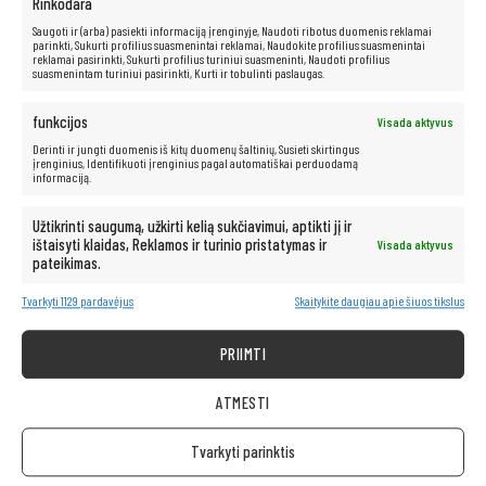
Rinkodara
Saugoti ir (arba) pasiekti informaciją įrenginyje, Naudoti ribotus duomenis reklamai
parinkti, Sukurti profilius suasmenintai reklamai, Naudokite profilius suasmenintai
reklamai pasirinkti, Sukurti profilius turiniui suasmeninti, Naudoti profilius
suasmenintam turiniui pasirinkti, Kurti ir tobulinti paslaugas.
funkcijos
Visada aktyvus
Derinti ir jungti duomenis iš kitų duomenų šaltinių, Susieti skirtingus
įrenginius, Identifikuoti įrenginius pagal automatiškai perduodamą
informaciją.
Užtikrinti saugumą, užkirti kelią sukčiavimui, aptikti jį ir
Į KREPŠELĮ
ištaisyti klaidas, Reklamos ir turinio pristatymas ir
Visada aktyvus
pateikimas.
Tvarkyti 1129 pardavėjus
Skaitykite daugiau apie šiuos tikslus
„Dell Optiplex 3080 Tiny“ i5-10500T 16 GB 256 GB
SSD HDMI WIN10
PRIIMTI
518,00
€
ATMESTI
Tvarkyti parinktis