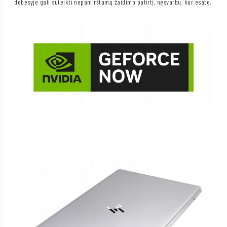
debesyje gali suteikti nepamirštamą žaidimo patirtį, nesvarbu, kur esate.