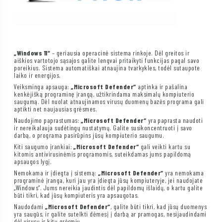
„Windows 11“
– geriausia operacinė sistema rinkoje. Dėl greitos ir
aiškios vartotojo sąsajos galite lengvai pritaikyti funkcijas pagal savo
poreikius. Sistema automatiškai atnaujina tvarkykles, todėl sutaupote
laiko ir energijos.
Veiksminga apsauga:
„Microsoft Defender“
aptinka ir pašalina
kenkėjišką programinę įrangą, užtikrindama maksimalų kompiuterio
saugumą. Dėl nuolat atnaujinamos virusų duomenų bazės programa gali
aptikti net naujausias grėsmes.
Naudojimo paprastumas:
„Microsoft Defender“
yra paprasta naudoti
ir nereikalauja sudėtingų nustatymų. Galite susikoncentruoti į savo
darbą, o programa pasirūpins jūsų kompiuterio saugumu.
Kiti saugumo įrankiai:
„Microsoft Defender“
gali veikti kartu su
kitomis antivirusinėmis programomis, suteikdamas jums papildomą
apsaugos lygį.
Nemokama ir įdiegta į sistemą:
„Microsoft Defender“
yra nemokama
programinė įranga, kuri jau yra įdiegta jūsų kompiuteryje, jei naudojate
„Windows“. Jums nereikia jaudintis dėl papildomų išlaidų, o kartu galite
būti tikri, kad jūsų kompiuteris yra apsaugotas.
Naudodami
„Microsoft Defender“
, galite būti tikri, kad jūsų duomenys
yra saugūs, ir galite sutelkti dėmesį į darbą ar pramogas, nesijaudindami
dėl virusų ir kitų grėsmių.