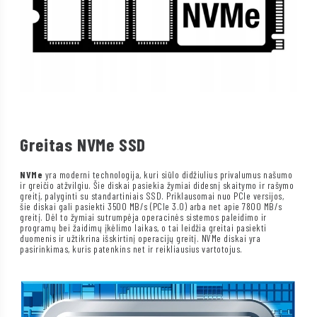
Greitas NVMe SSD
NVMe
yra moderni technologija, kuri siūlo didžiulius privalumus našumo
ir greičio atžvilgiu. Šie diskai pasiekia žymiai didesnį skaitymo ir rašymo
greitį, palyginti su standartiniais SSD. Priklausomai nuo PCIe versijos,
šie diskai gali pasiekti 3500 MB/s (PCIe 3.0) arba net apie 7800 MB/s
greitį. Dėl to žymiai sutrumpėja operacinės sistemos paleidimo ir
programų bei žaidimų įkėlimo laikas, o tai leidžia greitai pasiekti
duomenis ir užtikrina išskirtinį operacijų greitį. NVMe diskai yra
pasirinkimas, kuris patenkins net ir reikliausius vartotojus.