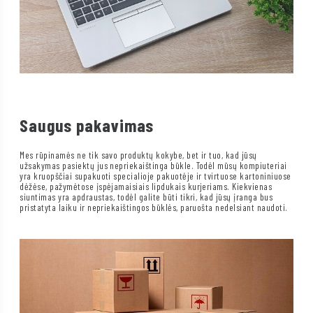
Saugus pakavimas
Mes rūpinamės ne tik savo produktų kokybe, bet ir tuo, kad jūsų
užsakymas pasiektų jus nepriekaištinga būkle. Todėl mūsų kompiuteriai
yra kruopščiai supakuoti specialioje pakuotėje ir tvirtuose kartoniniuose
dėžėse, pažymėtose įspėjamaisiais lipdukais kurjeriams. Kiekvienas
siuntimas yra apdraustas, todėl galite būti tikri, kad jūsų įranga bus
pristatyta laiku ir nepriekaištingos būklės, paruošta nedelsiant naudoti.