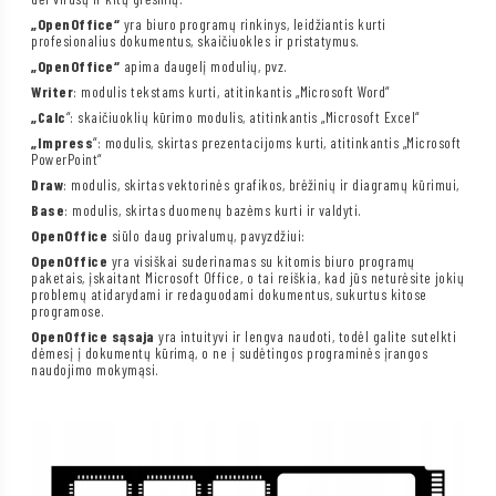
„OpenOffice“
yra biuro programų rinkinys, leidžiantis kurti
profesionalius dokumentus, skaičiuokles ir pristatymus.
„OpenOffice“
apima daugelį modulių, pvz.
Writer
: modulis tekstams kurti, atitinkantis „Microsoft Word“
„Calc
“: skaičiuoklių kūrimo modulis, atitinkantis „Microsoft Excel“
„Impress
“: modulis, skirtas prezentacijoms kurti, atitinkantis „Microsoft
PowerPoint“
Draw
: modulis, skirtas vektorinės grafikos, brėžinių ir diagramų kūrimui,
Base
: modulis, skirtas duomenų bazėms kurti ir valdyti.
OpenOffice
siūlo daug privalumų, pavyzdžiui:
OpenOffice
yra visiškai suderinamas su kitomis biuro programų
paketais, įskaitant Microsoft Office, o tai reiškia, kad jūs neturėsite jokių
problemų atidarydami ir redaguodami dokumentus, sukurtus kitose
programose.
OpenOffice sąsaja
yra intuityvi ir lengva naudoti, todėl galite sutelkti
dėmesį į dokumentų kūrimą, o ne į sudėtingos programinės įrangos
naudojimo mokymąsi.