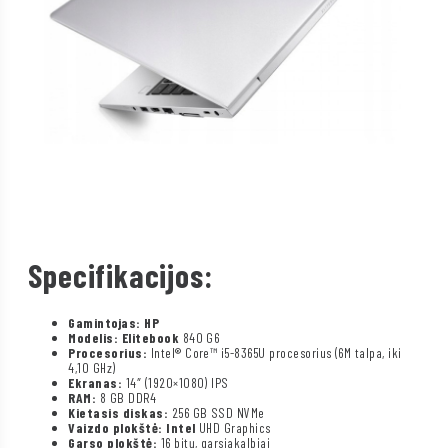
Specifikacijos:
Gamintojas: HP
Modelis: Elitebook
840 G6
Procesorius:
Intel® Core™ i5-8365U procesorius (6M talpa, iki
4,10 GHz)
Ekranas:
14″ (1920×1080) IPS
RAM:
8 GB DDR4
Kietasis diskas:
256 GB SSD NVMe
Vaizdo plokštė: Intel
UHD Graphics
Garso plokštė:
16 bitų, garsiakalbiai