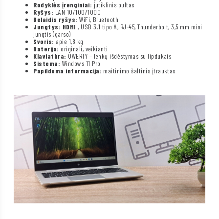
Rodyklės įrenginiai:
jutiklinis pultas
Ryšys:
LAN 10/100/1000
Belaidis ryšys:
WiFi, Bluetooth
Jungtys: HDMI
, USB 3.1 tipo A, RJ-45, Thunderbolt, 3,5 mm mini
jungtis (garso)
Svoris:
apie 1,8 kg
Baterija:
originali, veikianti
Klaviatūra:
QWERTY – lenkų išdėstymas su lipdukais
Sistema:
Windows 11 Pro
Papildoma informacija:
maitinimo šaltinis įtrauktas