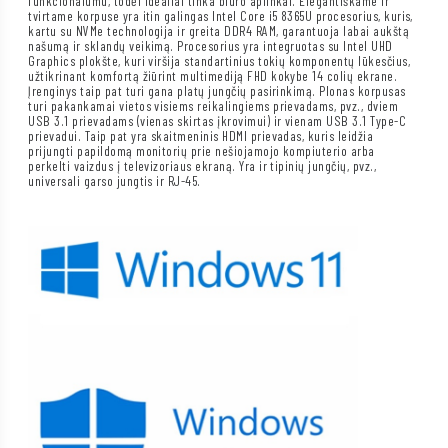
funkcionalumu, todėl idealiai tinka biuro aplinkai. Elegantiškame ir
tvirtame korpuse yra itin galingas Intel Core i5 8365U procesorius, kuris,
kartu su NVMe technologija ir greita DDR4 RAM, garantuoja labai aukštą
našumą ir sklandų veikimą. Procesorius yra integruotas su Intel UHD
Graphics plokšte, kuri viršija standartinius tokių komponentų lūkesčius,
užtikrinant komfortą žiūrint multimediją FHD kokybe 14 colių ekrane.
Įrenginys taip pat turi gana platų jungčių pasirinkimą. Plonas korpusas
turi pakankamai vietos visiems reikalingiems prievadams, pvz., dviem
USB 3.1 prievadams (vienas skirtas įkrovimui) ir vienam USB 3.1 Type-C
prievadui. Taip pat yra skaitmeninis HDMI prievadas, kuris leidžia
prijungti papildomą monitorių prie nešiojamojo kompiuterio arba
perkelti vaizdus į televizoriaus ekraną. Yra ir tipinių jungčių, pvz.,
universali garso jungtis ir RJ-45.