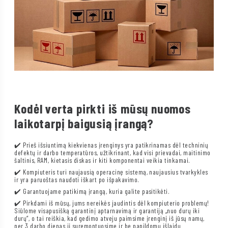
Kodėl verta pirkti iš mūsų nuomos
laikotarpį baigusią įrangą?
✔️ Prieš išsiuntimą kiekvienas įrenginys yra patikrinamas dėl techninių
defektų ir darbo temperatūros, užtikrinant, kad visi prievadai, maitinimo
šaltinis, RAM, kietasis diskas ir kiti komponentai veikia tinkamai.
✔️ Kompiuteris turi naujausią operacinę sistemą, naujausius tvarkykles
ir yra paruoštas naudoti iškart po išpakavimo.
✔️ Garantuojame patikimą įrangą, kuria galite pasitikėti.
✔️ Pirkdami iš mūsų, jums nereikės jaudintis dėl kompiuterio problemų!
Siūlome visapusišką garantinį aptarnavimą ir garantiją „nuo durų iki
durų“, o tai reiškia, kad gedimo atveju paimsime įrenginį iš jūsų namų,
per 3 darbo dienas jį suremontuosime ir be papildomų išlaidų