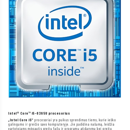
Intel® Core™ i5-8365U procesorius
„Intel Core i5“
procesoriai yra puikus sprendimas tiems, kurie ieško
galingumo ir greičio savo kompiuteryje. Jie padidina našumą, leidžia
vartotojams mėgautis greitu failų ir programų atidarymu bei greitu