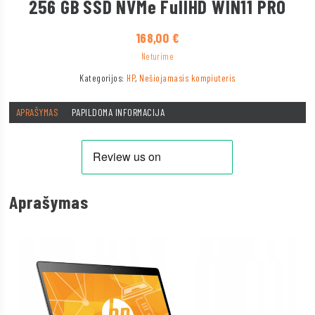
256 GB SSD NVMe FullHD WIN11 PRO
168,00
€
Neturime
Kategorijos:
HP
,
Nešiojamasis kompiuteris
APRAŠYMAS
PAPILDOMA INFORMACIJA
Aprašymas