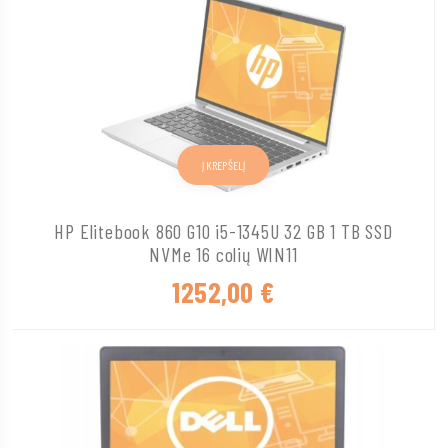
Į KREPŠELĮ
HP Elitebook 860 G10 i5-1345U 32 GB 1 TB SSD
NVMe 16 colių WIN11
1252,00
€