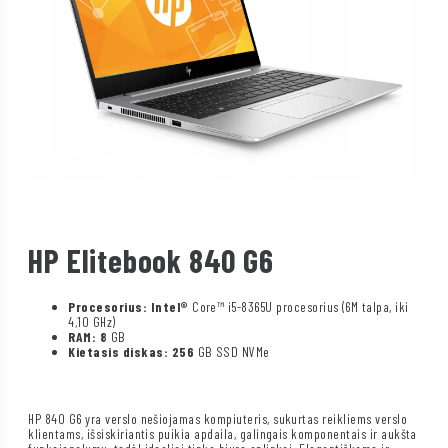
HP Elitebook 840 G6
Procesorius: Intel®
Core™ i5-8365U procesorius (6M talpa, iki
4,10 GHz)
RAM: 8
GB
Kietasis diskas: 256
GB SSD NVMe
HP 840 G6 yra verslo nešiojamas kompiuteris, sukurtas reikliems verslo
klientams, išsiskiriantis puikia apdaila, galingais komponentais ir aukšta