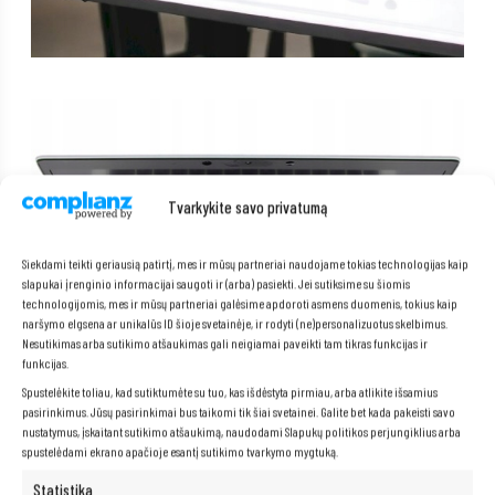
Tvarkykite savo privatumą
Siekdami teikti geriausią patirtį, mes ir mūsų partneriai naudojame tokias technologijas kaip
slapukai įrenginio informacijai saugoti ir (arba) pasiekti. Jei sutiksime su šiomis
technologijomis, mes ir mūsų partneriai galėsime apdoroti asmens duomenis, tokius kaip
naršymo elgsena ar unikalūs ID šioje svetainėje, ir rodyti (ne)personalizuotus skelbimus.
Nesutikimas arba sutikimo atšaukimas gali neigiamai paveikti tam tikras funkcijas ir
funkcijas.
Spustelėkite toliau, kad sutiktumėte su tuo, kas išdėstyta pirmiau, arba atlikite išsamius
pasirinkimus. Jūsų pasirinkimai bus taikomi tik šiai svetainei. Galite bet kada pakeisti savo
nustatymus, įskaitant sutikimo atšaukimą, naudodami Slapukų politikos perjungiklius arba
spustelėdami ekrano apačioje esantį sutikimo tvarkymo mygtuką.
Statistika