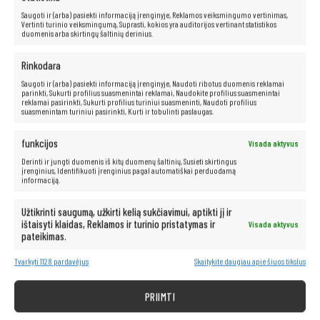
Saugoti ir (arba) pasiekti informaciją įrenginyje, Reklamos veiksmingumo vertinimas,
Vertinti turinio veiksmingumą, Suprasti, kokios yra auditorijos vertinant statistikos
duomenis arba skirtingų šaltinių derinius.
Rinkodara
Patogi klaviatūra
Saugoti ir (arba) pasiekti informaciją įrenginyje, Naudoti ribotus duomenis reklamai
parinkti, Sukurti profilius suasmenintai reklamai, Naudokite profilius suasmenintai
reklamai pasirinkti, Sukurti profilius turiniui suasmeninti, Naudoti profilius
Ergonomiškai suprojektuota klaviatūra užtikrina patogų rašymą net ir
suasmenintam turiniui pasirinkti, Kurti ir tobulinti paslaugas.
ilgai dirbant. Malonus klavišų paspaudimas ir aukštos kokybės
medžiagos, naudojamos jų gamyboje, garantuoja ilgaamžiškumą ir
naudojimo patogumą.
funkcijos
Visada aktyvus
Derinti ir jungti duomenis iš kitų duomenų šaltinių, Susieti skirtingus
įrenginius, Identifikuoti įrenginius pagal automatiškai perduodamą
informaciją.
Neribotos multimedijos galimybės – po
Užtikrinti saugumą, užkirti kelią sukčiavimui, aptikti jį ir
ranka!
ištaisyti klaidas, Reklamos ir turinio pristatymas ir
Visada aktyvus
pateikimas.
Kompiuteris taip pat idealiai tinka visoms multimedijos programoms.
Tvarkyti 1128 pardavėjus
Skaitykite daugiau apie šiuos tikslus
Be vargo transliuokite filmus ir muziką geriausia kokybe iš tokių
platformų kaip „Netflix“, „HBO“, „Amazon“, „YouTube“, „Spotify“ ir
„Facebook“.
PRIIMTI