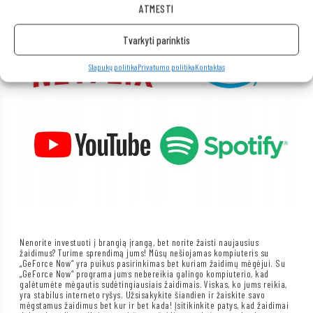
ATMESTI
Tvarkyti parinktis
Slapukų politika
Privatumo politika
Kontaktas
Nenorite investuoti į brangią įrangą, bet norite žaisti naujausius
žaidimus? Turime sprendimą jums! Mūsų nešiojamas kompiuteris su
„GeForce Now“ yra puikus pasirinkimas bet kuriam žaidimų mėgėjui. Su
„GeForce Now“ programa jums nebereikia galingo kompiuterio, kad
galėtumėte mėgautis sudėtingiausiais žaidimais. Viskas, ko jums reikia,
yra stabilus interneto ryšys. Užsisakykite šiandien ir žaiskite savo
mėgstamus žaidimus bet kur ir bet kada! Įsitikinkite patys, kad žaidimai