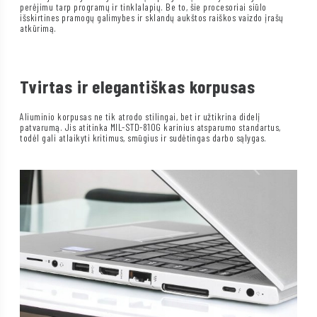
perėjimu tarp programų ir tinklalapių. Be to, šie procesoriai siūlo
išskirtines pramogų galimybes ir sklandų aukštos raiškos vaizdo įrašų
atkūrimą.
Tvirtas ir elegantiškas korpusas
Aliuminio korpusas ne tik atrodo stilingai, bet ir užtikrina didelį
patvarumą. Jis atitinka MIL-STD-810G karinius atsparumo standartus,
todėl gali atlaikyti kritimus, smūgius ir sudėtingas darbo sąlygas.