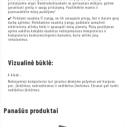
pristatysime atgal. Bendradarbiaudami su geriausiais vežėjais, galime
garantuoti greitą ir saugų pristatymą. Pasitikėkite mumis ir
pasinaudokite mūsų pasiūlymu!
✔️ Pirkdami naudotą IT įrangą, ne tik sutaupote pinigų, bet ir darote gerą
darbą aplinkai. Rinkdamiesi naudotą įrangą, padedate sumažinti
elektroninių atliekų kiekį ir apsaugoti mūsų planetą. Mūsų pasiūlymas
apima aukštos kokybės naudotus nešiojamuosius kompiuterius ir
kompiuterius konkurencingomis kainomis, kurie atitiks jūsų
reikalavimus.
Vizualinė būklė:
A klasė –
Nešiojamieji kompiuteriai turi įprastus dėvėjimo požymius ant korpuso,
pvz., įbrėžimus, nubrozdinimus ir nedidelius įlenkimus. Ekranai gali turėti
nedidelius įbrėžimus.
Panašūs produktai