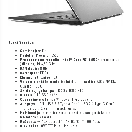
Specifikacijos
Gamintojas
: Dell
Modelis:
Precision 5530
Procesoriaus modelis
:
Intel®
Core™
i7-8850H
procesorius
(9M talpa, iki 4,30 GHz)
RAM dydis
: 8 GB
RAM tipas:
DDR4
Ekrano įstrižainė
: 15,6
Vaizdo plokštės modelis:
Intel UHD Graphics 630 / NVIDIA
Quadro P1000
Skiriamoji geba (px):
1920 x 1080 FHD
Diskas:
1 TB SSD NVMe
Operacinė sistema:
Windows 11 Professional
Jungtys:
HDMI, USB 3.2 Type A Gen 1, USB 3.2 Type C Gen 1,
Thunderbolt, 3,5 mm minijack (garso)
Multimedija:
atminties kortelių skaitytuvas, garsiakalbiai,
mikrofonas, kamera
Ryšys
: „Wi-Fi“, „Bluetooth“, LAN 10/100/1000 Mbps
Klaviatūra:
QWERTY PL su lipdukais