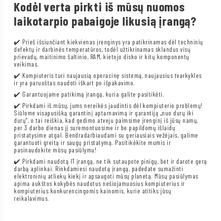
Kodėl verta pirkti iš mūsų nuomos
laikotarpio pabaigoje likusią įrangą?
✔️ Prieš išsiunčiant kiekvienas įrenginys yra patikrinamas dėl techninių
defektų ir darbinės temperatūros, todėl užtikrinamas sklandus visų
prievadų, maitinimo šaltinio, RAM, kietojo disko ir kitų komponentų
veikimas.
✔️ Kompiuteris turi naujausią operacinę sistemą, naujausius tvarkykles
ir yra paruoštas naudoti iškart po išpakavimo.
✔️ Garantuojame patikimą įrangą, kuria galite pasitikėti.
✔️ Pirkdami iš mūsų, jums nereikės jaudintis dėl kompiuterio problemų!
Siūlome visapusišką garantinį aptarnavimą ir garantiją „nuo durų iki
durų“, o tai reiškia, kad gedimo atveju paimsime įrenginį iš jūsų namų,
per 3 darbo dienas jį suremontuosime ir be papildomų išlaidų
pristatysime atgal. Bendradarbiaudami su geriausiais vežėjais, galime
garantuoti greitą ir saugų pristatymą. Pasitikėkite mumis ir
pasinaudokite mūsų pasiūlymu!
✔️ Pirkdami naudotą IT įrangą, ne tik sutaupote pinigų, bet ir darote gerą
darbą aplinkai. Rinkdamiesi naudotą įrangą, padedate sumažinti
elektroninių atliekų kiekį ir apsaugoti mūsų planetą. Mūsų pasiūlymas
apima aukštos kokybės naudotus nešiojamuosius kompiuterius ir
kompiuterius konkurencingomis kainomis, kurie atitiks jūsų
reikalavimus.