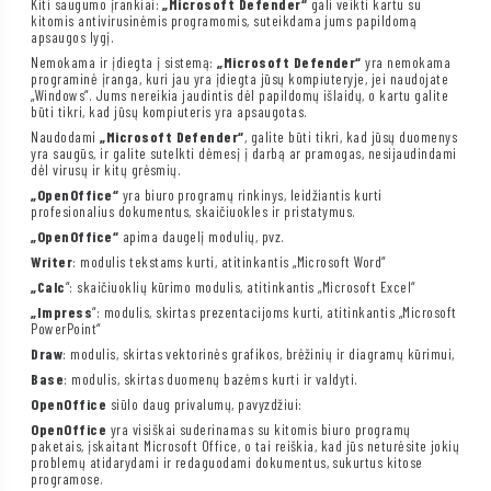
Kiti saugumo įrankiai:
„Microsoft Defender“
gali veikti kartu su
kitomis antivirusinėmis programomis, suteikdama jums papildomą
apsaugos lygį.
Nemokama ir įdiegta į sistemą:
„Microsoft Defender“
yra nemokama
programinė įranga, kuri jau yra įdiegta jūsų kompiuteryje, jei naudojate
„Windows“. Jums nereikia jaudintis dėl papildomų išlaidų, o kartu galite
būti tikri, kad jūsų kompiuteris yra apsaugotas.
Naudodami
„Microsoft Defender“
, galite būti tikri, kad jūsų duomenys
yra saugūs, ir galite sutelkti dėmesį į darbą ar pramogas, nesijaudindami
dėl virusų ir kitų grėsmių.
„OpenOffice“
yra biuro programų rinkinys, leidžiantis kurti
profesionalius dokumentus, skaičiuokles ir pristatymus.
„OpenOffice“
apima daugelį modulių, pvz.
Writer
: modulis tekstams kurti, atitinkantis „Microsoft Word“
„Calc
“: skaičiuoklių kūrimo modulis, atitinkantis „Microsoft Excel“
„Impress
“: modulis, skirtas prezentacijoms kurti, atitinkantis „Microsoft
PowerPoint“
Draw
: modulis, skirtas vektorinės grafikos, brėžinių ir diagramų kūrimui,
Base
: modulis, skirtas duomenų bazėms kurti ir valdyti.
OpenOffice
siūlo daug privalumų, pavyzdžiui:
OpenOffice
yra visiškai suderinamas su kitomis biuro programų
paketais, įskaitant Microsoft Office, o tai reiškia, kad jūs neturėsite jokių
problemų atidarydami ir redaguodami dokumentus, sukurtus kitose
programose.