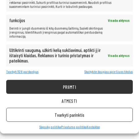
reklamai pasirinkti, Sukurti profilius turiniui suasmeninti, Naudoti profilius
suasmenintam turiniui pasirinkti, Kurti ir tobulinti paslaugas.
funkcijos
Visada aktyvus
Derinti ir jungti duomenis iš kitų duomenų šaltinių, Susieti skirtingus
įrenginius, Identifikuoti įrenginius pagal automatiškai perduodamą
Intel®
Core™
i7-8850H
procesorius
informaciją.
„Intel Core i7“
procesoriai yra puikus sprendimas tiems, kurie ieško
galingo ir greito kompiuterio. Jie padidina našumą, leidžia vartotojams
Užtikrinti saugumą, užkirti kelią sukčiavimui, aptikti jį ir
greitai atidaryti failus ir programas bei akimirksniu pereiti iš vienos
ištaisyti klaidas, Reklamos ir turinio pristatymas ir
Visada aktyvus
programos ar interneto puslapio į kitą. Be to, šie procesoriai siūlo
pateikimas.
išskirtines pramogų galimybes ir sklandų aukštos raiškos vaizdo įrašų
atkūrimą.
Tvarkyti 1128 pardavėjus
Skaitykite daugiau apie šiuos tikslus
PRIIMTI
Neribotos multimedijos galimybės yra
po ranka!
ATMESTI
Kompiuteris taip pat idealiai tinka visoms multimedijos programoms.
Tvarkyti parinktis
Be vargo transliuokite filmus ir muziką geriausia kokybe iš tokių
platformų kaip „Netflix“, „HBO“, „Amazon“, „YouTube“, „Spotify“ ir
Slapukų politika
Privatumo politika
Kontaktas
„Facebook“.