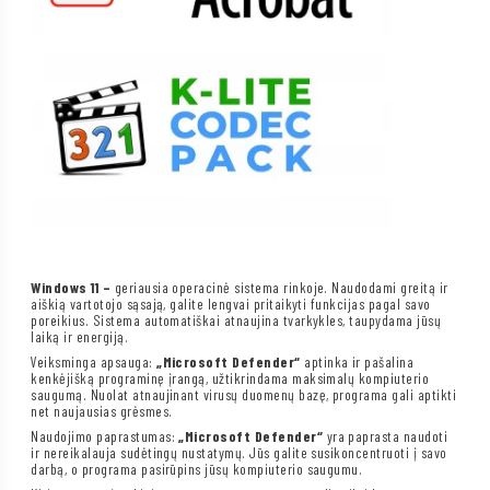
Windows 11 –
geriausia operacinė sistema rinkoje. Naudodami greitą ir
aiškią vartotojo sąsają, galite lengvai pritaikyti funkcijas pagal savo
poreikius. Sistema automatiškai atnaujina tvarkykles, taupydama jūsų
laiką ir energiją.
Veiksminga apsauga:
„Microsoft Defender“
aptinka ir pašalina
kenkėjišką programinę įrangą, užtikrindama maksimalų kompiuterio
saugumą. Nuolat atnaujinant virusų duomenų bazę, programa gali aptikti
net naujausias grėsmes.
Naudojimo paprastumas:
„Microsoft Defender“
yra paprasta naudoti
ir nereikalauja sudėtingų nustatymų. Jūs galite susikoncentruoti į savo
darbą, o programa pasirūpins jūsų kompiuterio saugumu.