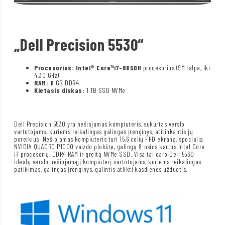
„Dell Precision 5530“
Procesorius:
Intel®
Core™
i7-8850H
procesorius (9M talpa, iki
4,30 GHz)
RAM: 8
GB DDR4
Kietasis diskas:
1 TB SSD NVMe
Dell Precision 5530 yra nešiojamas kompiuteris, sukurtas verslo
vartotojams, kuriems reikalingas galingas įrenginys, atitinkantis jų
poreikius. Nešiojamas kompiuteris turi 15,6 colių FHD ekraną, specialią
NVIDIA QUADRO P1000 vaizdo plokštę, galingą 8-osios kartos Intel Core
i7 procesorių, DDR4 RAM ir greitą NVMe SSD. Visa tai daro Dell 5530
idealų verslo nešiojamąjį kompiuterį vartotojams, kuriems reikalingas
patikimas, galingas įrenginys, galintis atlikti kasdienes užduotis.