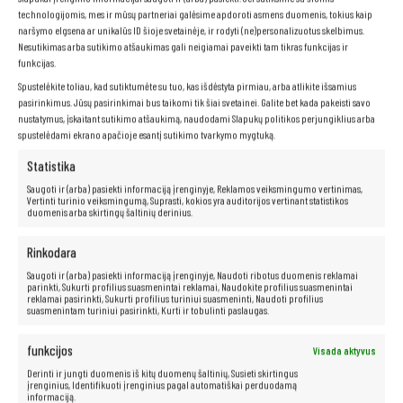
technologijomis, mes ir mūsų partneriai galėsime apdoroti asmens duomenis, tokius kaip
naršymo elgsena ar unikalūs ID šioje svetainėje, ir rodyti (ne)personalizuotus skelbimus.
Nesutikimas arba sutikimo atšaukimas gali neigiamai paveikti tam tikras funkcijas ir
funkcijas.
Spustelėkite toliau, kad sutiktumėte su tuo, kas išdėstyta pirmiau, arba atlikite išsamius
pasirinkimus. Jūsų pasirinkimai bus taikomi tik šiai svetainei. Galite bet kada pakeisti savo
nustatymus, įskaitant sutikimo atšaukimą, naudodami Slapukų politikos perjungiklius arba
spustelėdami ekrano apačioje esantį sutikimo tvarkymo mygtuką.
Statistika
Saugoti ir (arba) pasiekti informaciją įrenginyje, Reklamos veiksmingumo vertinimas,
Vertinti turinio veiksmingumą, Suprasti, kokios yra auditorijos vertinant statistikos
duomenis arba skirtingų šaltinių derinius.
„Intel Core i5-1145G7“ procesorius
„Intel Core i5“
procesoriai yra puikus sprendimas tiems, kurie ieško
Rinkodara
galingo ir greito kompiuterio. Jie padidina našumą, leidžia vartotojams
greitai atidaryti failus ir programas bei akimirksniu pereiti iš vienos
Saugoti ir (arba) pasiekti informaciją įrenginyje, Naudoti ribotus duomenis reklamai
parinkti, Sukurti profilius suasmenintai reklamai, Naudokite profilius suasmenintai
programos ar interneto puslapio į kitą. Be to, šie procesoriai siūlo
reklamai pasirinkti, Sukurti profilius turiniui suasmeninti, Naudoti profilius
išskirtines pramogų galimybes ir sklandų aukštos raiškos vaizdo įrašų
suasmenintam turiniui pasirinkti, Kurti ir tobulinti paslaugas.
atkūrimą.
funkcijos
Visada aktyvus
Derinti ir jungti duomenis iš kitų duomenų šaltinių, Susieti skirtingus
Neribotos multimedijos galimybės yra
įrenginius, Identifikuoti įrenginius pagal automatiškai perduodamą
informaciją.