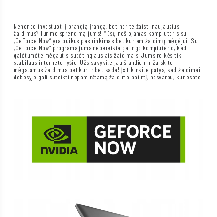
Nenorite investuoti į brangią įrangą, bet norite žaisti naujausius
žaidimus? Turime sprendimą jums! Mūsų nešiojamas kompiuteris su
„GeForce Now“ yra puikus pasirinkimas bet kuriam žaidimų mėgėjui. Su
„GeForce Now“ programa jums nebereikia galingo kompiuterio, kad
galėtumėte mėgautis sudėtingiausiais žaidimais. Jums reikės tik
stabilaus interneto ryšio. Užsisakykite jau šiandien ir žaiskite
mėgstamus žaidimus bet kur ir bet kada! Įsitikinkite patys, kad žaidimai
debesyje gali suteikti nepamirštamą žaidimo patirtį, nesvarbu, kur esate.