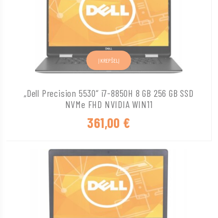
Į KREPŠELĮ
„Dell Precision 5530“ i7-8850H 8 GB 256 GB SSD
NVMe FHD NVIDIA WIN11
361,00
€