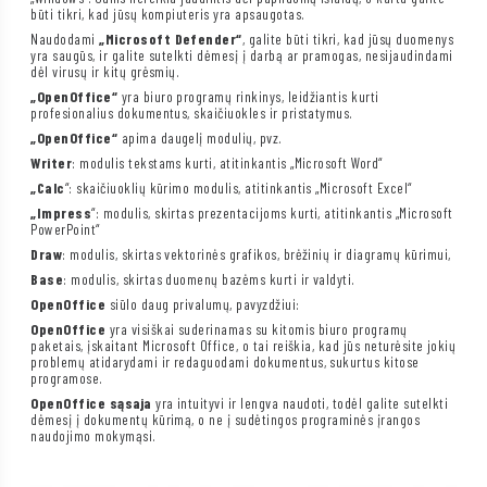
būti tikri, kad jūsų kompiuteris yra apsaugotas.
Naudodami
„Microsoft Defender“
, galite būti tikri, kad jūsų duomenys
yra saugūs, ir galite sutelkti dėmesį į darbą ar pramogas, nesijaudindami
dėl virusų ir kitų grėsmių.
„OpenOffice“
yra biuro programų rinkinys, leidžiantis kurti
profesionalius dokumentus, skaičiuokles ir pristatymus.
„OpenOffice“
apima daugelį modulių, pvz.
Writer
: modulis tekstams kurti, atitinkantis „Microsoft Word“
„Calc
“: skaičiuoklių kūrimo modulis, atitinkantis „Microsoft Excel“
„Impress
“: modulis, skirtas prezentacijoms kurti, atitinkantis „Microsoft
PowerPoint“
Draw
: modulis, skirtas vektorinės grafikos, brėžinių ir diagramų kūrimui,
Base
: modulis, skirtas duomenų bazėms kurti ir valdyti.
OpenOffice
siūlo daug privalumų, pavyzdžiui:
OpenOffice
yra visiškai suderinamas su kitomis biuro programų
paketais, įskaitant Microsoft Office, o tai reiškia, kad jūs neturėsite jokių
problemų atidarydami ir redaguodami dokumentus, sukurtus kitose
programose.
OpenOffice sąsaja
yra intuityvi ir lengva naudoti, todėl galite sutelkti
dėmesį į dokumentų kūrimą, o ne į sudėtingos programinės įrangos
naudojimo mokymąsi.