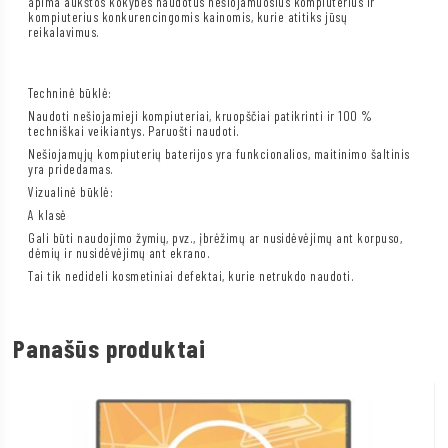
apima aukštos kokybės naudotus nešiojamuosius kompiuterius ir
kompiuterius konkurencingomis kainomis, kurie atitiks jūsų
reikalavimus.
Techninė būklė:
Naudoti nešiojamieji kompiuteriai, kruopščiai patikrinti ir 100 %
techniškai veikiantys. Paruošti naudoti.
Nešiojamųjų kompiuterių baterijos yra funkcionalios, maitinimo šaltinis
yra pridedamas.
Vizualinė būklė:
A klasė
Gali būti naudojimo žymių, pvz., įbrėžimų ar nusidėvėjimų ant korpuso,
dėmių ir nusidėvėjimų ant ekrano.
Tai tik nedideli kosmetiniai defektai, kurie netrukdo naudoti.
Panašūs produktai