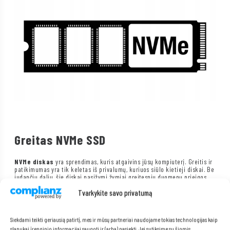
Greitas NVMe SSD
NVMe diskas
yra sprendimas, kuris atgaivins jūsų kompiuterį. Greitis ir
patikimumas yra tik keletas iš privalumų, kuriuos siūlo kietieji diskai. Be
judančių dalių, šie diskai pasižymi žymiai greitesniu duomenų prieigos
laiku, tyliu veikimu ir dideliu atsparumu mechaniniams pažeidimams. Jie
yra idealus sprendimas tiems, kuriems reikia galingos įrangos darbui ar
Tvarkykite savo privatumą
pramogoms.
Siekdami teikti geriausią patirtį, mes ir mūsų partneriai naudojame tokias technologijas kaip
slapukai įrenginio informacijai saugoti ir (arba) pasiekti. Jei sutiksime su šiomis