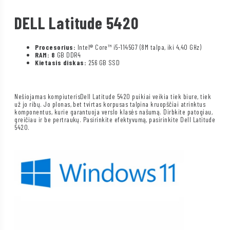
DELL Latitude 5420
Procesorius:
Intel® Core™ i5-1145G7 (8M talpa, iki 4,40 GHz)
RAM: 8
GB DDR4
Kietasis diskas:
256 GB SSD
Nešiojamas kompiuterisDell Latitude 5420 puikiai veikia tiek biure, tiek
už jo ribų. Jo plonas, bet tvirtas korpusas talpina kruopščiai atrinktus
komponentus, kurie garantuoja verslo klasės našumą. Dirbkite patogiau,
greičiau ir be pertraukų. Pasirinkite efektyvumą, pasirinkite Dell Latitude
5420.