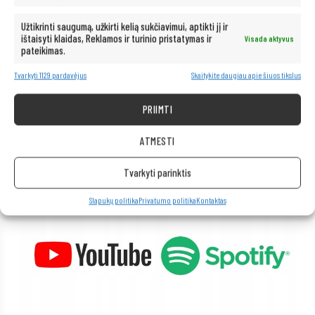
po ranka!
Užtikrinti saugumą, užkirti kelią sukčiavimui, aptikti jį ir
ištaisyti klaidas, Reklamos ir turinio pristatymas ir
Visada aktyvus
Kompiuteris taip pat idealiai tinka visoms multimedijos programoms.
pateikimas.
Be vargo transliuokite filmus ir muziką geriausia kokybe iš tokių
platformų kaip „Netflix“, „HBO“, „Amazon“, „YouTube“, „Spotify“ ir
Tvarkyti 1129 pardavėjus
Skaitykite daugiau apie šiuos tikslus
„Facebook“.
PRIIMTI
ATMESTI
Tvarkyti parinktis
Slapukų politika
Privatumo politika
Kontaktas