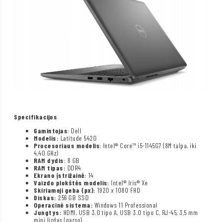
Specifikacijos
Gamintojas
: Dell
Modelis:
Latitude 5420
Procesoriaus modelis
: Intel® Core™ i5-1145G7 (8M talpa, iki
4,40 GHz)
RAM dydis
: 8 GB
RAM tipas:
DDR4
Ekrano įstrižainė
: 14
Vaizdo plokštės modelis:
Intel® Iris® Xe
Skiriamoji geba (px):
1920 x 1080 FHD
Diskas:
256 GB SSD
Operacinė sistema:
Windows 11 Professional
Jungtys:
HDMI, USB 3.0 tipo A, USB 3.0 tipo C, RJ-45, 3,5 mm
mini lizdas (garso)