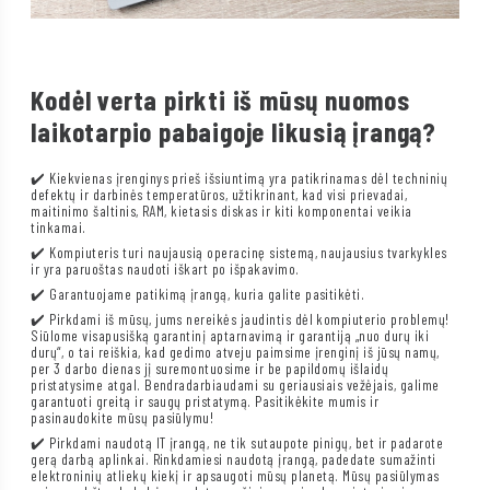
Kodėl verta pirkti iš mūsų nuomos
laikotarpio pabaigoje likusią įrangą?
✔️ Kiekvienas įrenginys prieš išsiuntimą yra patikrinamas dėl techninių
defektų ir darbinės temperatūros, užtikrinant, kad visi prievadai,
maitinimo šaltinis, RAM, kietasis diskas ir kiti komponentai veikia
tinkamai.
✔️ Kompiuteris turi naujausią operacinę sistemą, naujausius tvarkykles
ir yra paruoštas naudoti iškart po išpakavimo.
✔️ Garantuojame patikimą įrangą, kuria galite pasitikėti.
✔️ Pirkdami iš mūsų, jums nereikės jaudintis dėl kompiuterio problemų!
Siūlome visapusišką garantinį aptarnavimą ir garantiją „nuo durų iki
durų“, o tai reiškia, kad gedimo atveju paimsime įrenginį iš jūsų namų,
per 3 darbo dienas jį suremontuosime ir be papildomų išlaidų
pristatysime atgal. Bendradarbiaudami su geriausiais vežėjais, galime
garantuoti greitą ir saugų pristatymą. Pasitikėkite mumis ir
pasinaudokite mūsų pasiūlymu!
✔️ Pirkdami naudotą IT įrangą, ne tik sutaupote pinigų, bet ir padarote
gerą darbą aplinkai. Rinkdamiesi naudotą įrangą, padedate sumažinti
elektroninių atliekų kiekį ir apsaugoti mūsų planetą. Mūsų pasiūlymas