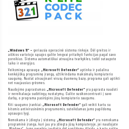
„Windows 11“ –
geriausia operacinė sistema rinkoje. Dėl greitos ir
aiškios vartotojo sąsajos galite lengvai pritaikyti funkcijas pagal savo
poreikius. Sistema automatiškai atnaujina tvarkykles, todėl sutaupote
laiko ir energijos.
Veiksminga apsauga:
„Microsoft Defender“
aptinka ir pašalina
kenkėjišką programinę įrangą, užtikrindama maksimalų kompiuterio
saugumą. Nuolat atnaujinant virusų duomenų bazę, programa gali aptikti
net naujausias grėsmes.
Naudojimo paprastumas:
„Microsoft Defender“
yra paprasta naudoti
ir nereikalauja sudėtingų nustatymų. Galite susikoncentruoti į savo
darbą, o programa pasirūpins jūsų kompiuterio saugumu.
Kiti saugumo įrankiai:
„Microsoft Defender“
gali veikti kartu su
kitomis antivirusinėmis programomis, suteikdamas jums papildomą
apsaugos lygį.
Nemokama ir įdiegta į sistemą:
„Microsoft Defender“
yra nemokama
programinė įranga, kuri jau yra įdiegta jūsų kompiuteryje, jei naudojate
„Windows“. Jums nereikia jaudintis dėl papildomų išlaidų, o kartu galite