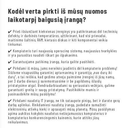
Kodėl verta pirkti iš mūsų nuomos
laikotarpį baigusią įrangą?
✔️ Prieš išsiunčiant kiekvienas įrenginys yra patikrinamas dėl techninių
defektų ir darbinės temperatūros, užtikrinant, kad visi prievadai,
maitinimo šaltinis, RAM, kietasis diskas ir kiti komponentai veikia
tinkamai.
✔️ Kompiuteris turi naujausią operacinę sistemą, naujausius tvarkykles
ir yra paruoštas naudoti iškart po išpakavimo.
✔️ Garantuojame patikimą įrangą, kuria galite pasitikėti.
✔️ Pirkdami iš mūsų, jums nereikės jaudintis dėl kompiuterio problemų!
Siūlome visapusišką garantinį aptarnavimą ir garantiją „nuo durų iki
durų“, o tai reiškia, kad gedimo atveju paimsime įrenginį iš jūsų namų,
per 3 darbo dienas jį suremontuosime ir be papildomų išlaidų
pristatysime atgal. Bendradarbiaudami su geriausiais vežėjais, galime
garantuoti greitą ir saugų pristatymą. Pasitikėkite mumis ir
pasinaudokite mūsų pasiūlymu!
✔️ Pirkdami naudotą IT įrangą, ne tik sutaupote pinigų, bet ir darote gerą
darbą aplinkai. Rinkdamiesi naudotą įrangą, padedate sumažinti
elektroninių atliekų kiekį ir apsaugoti mūsų planetą. Mūsų pasiūlymas
apima aukštos kokybės naudotus nešiojamuosius kompiuterius ir
kompiuterius konkurencingomis kainomis, kurie atitiks jūsų
reikalavimus.