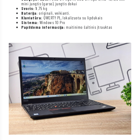
mini jungtis (garso), jungtis dokui
Svoris: 1
,75 kg
Baterija:
originali, veikianti.
Klaviatūra:
QWERTY PL, lokalizuota su lipdukais
Sistema:
Windows 10 Pro
Papildoma informacija:
maitinimo šaltinis įtrauktas