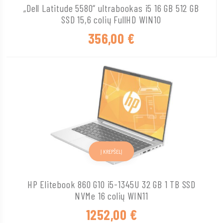
„Dell Latitude 5580“ ultrabookas i5 16 GB 512 GB
SSD 15,6 colių FullHD WIN10
356,00
€
Į KREPŠELĮ
HP Elitebook 860 G10 i5-1345U 32 GB 1 TB SSD
NVMe 16 colių WIN11
1252,00
€