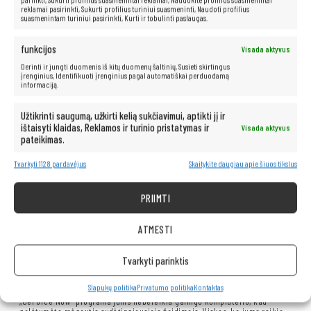
reklamai pasirinkti, Sukurti profilius turiniui suasmeninti, Naudoti profilius
suasmenintam turiniui pasirinkti, Kurti ir tobulinti paslaugas.
funkcijos
Visada aktyvus
Derinti ir jungti duomenis iš kitų duomenų šaltinių, Susieti skirtingus
įrenginius, Identifikuoti įrenginius pagal automatiškai perduodamą
informaciją.
Užtikrinti saugumą, užkirti kelią sukčiavimui, aptikti jį ir
ištaisyti klaidas, Reklamos ir turinio pristatymas ir
Visada aktyvus
pateikimas.
Tvarkyti 1128 pardavėjus
Skaitykite daugiau apie šiuos tikslus
PRIIMTI
ATMESTI
Tvarkyti parinktis
Nenorite investuoti į brangią įrangą, bet norite žaisti naujausius
žaidimus? Turime sprendimą jums! Mūsų nešiojamas kompiuteris su
Slapukų politika
Privatumo politika
Kontaktas
„GeForce Now“ yra puikus pasirinkimas bet kuriam žaidimų mėgėjui. Su
„GeForce Now“ programa jums nebereikia galingo kompiuterio, kad