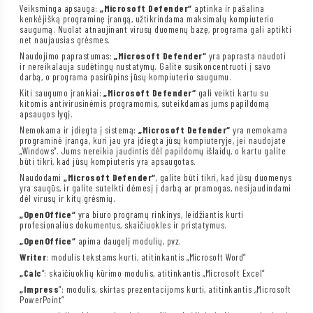
Veiksminga apsauga:
„Microsoft Defender“
aptinka ir pašalina
kenkėjišką programinę įrangą, užtikrindama maksimalų kompiuterio
saugumą. Nuolat atnaujinant virusų duomenų bazę, programa gali aptikti
net naujausias grėsmes.
Naudojimo paprastumas:
„Microsoft Defender“
yra paprasta naudoti
ir nereikalauja sudėtingų nustatymų. Galite susikoncentruoti į savo
darbą, o programa pasirūpins jūsų kompiuterio saugumu.
Kiti saugumo įrankiai:
„Microsoft Defender“
gali veikti kartu su
kitomis antivirusinėmis programomis, suteikdamas jums papildomą
apsaugos lygį.
Nemokama ir įdiegta į sistemą:
„Microsoft Defender“
yra nemokama
programinė įranga, kuri jau yra įdiegta jūsų kompiuteryje, jei naudojate
„Windows“. Jums nereikia jaudintis dėl papildomų išlaidų, o kartu galite
būti tikri, kad jūsų kompiuteris yra apsaugotas.
Naudodami
„Microsoft Defender“
, galite būti tikri, kad jūsų duomenys
yra saugūs, ir galite sutelkti dėmesį į darbą ar pramogas, nesijaudindami
dėl virusų ir kitų grėsmių.
„OpenOffice“
yra biuro programų rinkinys, leidžiantis kurti
profesionalius dokumentus, skaičiuokles ir pristatymus.
„OpenOffice“
apima daugelį modulių, pvz.
Writer
: modulis tekstams kurti, atitinkantis „Microsoft Word“
„Calc
“: skaičiuoklių kūrimo modulis, atitinkantis „Microsoft Excel“
„Impress
“: modulis, skirtas prezentacijoms kurti, atitinkantis „Microsoft
PowerPoint“