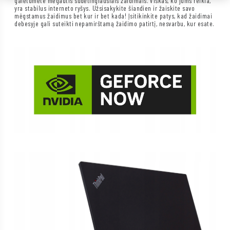
galėtumėte mėgautis sudėtingiausiais žaidimais. Viskas, ko jums reikia,
yra stabilus interneto ryšys. Užsisakykite šiandien ir žaiskite savo
mėgstamus žaidimus bet kur ir bet kada! Įsitikinkite patys, kad žaidimai
debesyje gali suteikti nepamirštamą žaidimo patirtį, nesvarbu, kur esate.