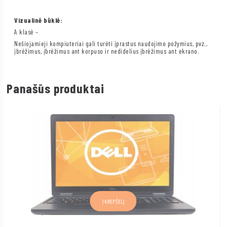
Vizualinė būklė:
A klasė –
Nešiojamieji kompiuteriai gali turėti įprastus naudojimo požymius, pvz.,
įbrėžimus, įbrėžimus ant korpuso ir nedidelius įbrėžimus ant ekrano.
Panašūs produktai
Į KREPŠELĮ