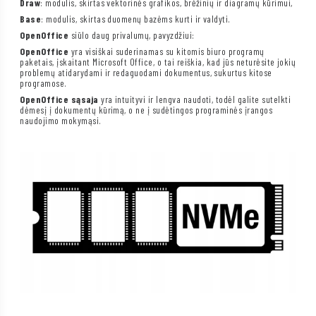
Draw
: modulis, skirtas vektorinės grafikos, brėžinių ir diagramų kūrimui,
Base
: modulis, skirtas duomenų bazėms kurti ir valdyti.
OpenOffice
siūlo daug privalumų, pavyzdžiui:
OpenOffice
yra visiškai suderinamas su kitomis biuro programų
paketais, įskaitant Microsoft Office, o tai reiškia, kad jūs neturėsite jokių
problemų atidarydami ir redaguodami dokumentus, sukurtus kitose
programose.
OpenOffice sąsaja
yra intuityvi ir lengva naudoti, todėl galite sutelkti
dėmesį į dokumentų kūrimą, o ne į sudėtingos programinės įrangos
naudojimo mokymąsi.