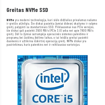
Greitas NVMe SSD
NVMe
yra moderni technologija, kuri siūlo didžiulius privalumus našumo
ir greičio atžvilgiu. Šie diskai pasiekia žymiai didesnį skaitymo ir rašymo
greitį, palyginti su standartiniais SSD. Priklausomai nuo PCIe versijos,
šie diskai gali pasiekti 3500 MB/s (PCIe 3.0) arba net apie 7800 MB/s
greitį. Dėl to žymiai sutrumpėja operacinės sistemos paleidimo ir
programų bei žaidimų įkėlimo laikas, o tai leidžia greitai pasiekti
duomenis ir užtikrina išskirtinį operacijų greitį. NVMe diskai yra
pasirinkimas, kuris patenkins net ir reikliausius vartotojus.