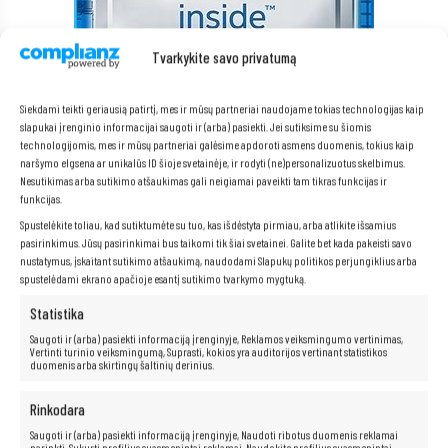
Tvarkykite savo privatumą
Siekdami teikti geriausią patirtį, mes ir mūsų partneriai naudojame tokias technologijas kaip
slapukai įrenginio informacijai saugoti ir (arba) pasiekti. Jei sutiksime su šiomis
„Intel Core i5-8350U“ procesorius
technologijomis, mes ir mūsų partneriai galėsime apdoroti asmens duomenis, tokius kaip
„Intel Core i5“
procesoriai yra puikus sprendimas tiems, kurie ieško
naršymo elgsena ar unikalūs ID šioje svetainėje, ir rodyti (ne)personalizuotus skelbimus.
galingumo ir greičio savo kompiuteryje. Jie padidina našumą, leidžia
Nesutikimas arba sutikimo atšaukimas gali neigiamai paveikti tam tikras funkcijas ir
vartotojams mėgautis greitu failų ir programų atidarymu bei greitu
funkcijas.
perėjimu tarp programų ir interneto puslapių. Be to, šie procesoriai siūlo
išskirtines pramogų galimybes ir sklandų aukštos raiškos vaizdo įrašų
Spustelėkite toliau, kad sutiktumėte su tuo, kas išdėstyta pirmiau, arba atlikite išsamius
atkūrimą.
pasirinkimus. Jūsų pasirinkimai bus taikomi tik šiai svetainei. Galite bet kada pakeisti savo
nustatymus, įskaitant sutikimo atšaukimą, naudodami Slapukų politikos perjungiklius arba
spustelėdami ekrano apačioje esantį sutikimo tvarkymo mygtuką.
Neribotos multimedijos galimybės yra
Statistika
Saugoti ir (arba) pasiekti informaciją įrenginyje, Reklamos veiksmingumo vertinimas,
po ranka!
Vertinti turinio veiksmingumą, Suprasti, kokios yra auditorijos vertinant statistikos
duomenis arba skirtingų šaltinių derinius.
Kompiuteris taip pat idealiai tinka visoms multimedijos programoms.
Rinkodara
Be vargo transliuokite filmus ir muziką geriausia kokybe iš tokių
platformų kaip „Netflix“, „HBO“, „Amazon“, „YouTube“, „Spotify“ ir
Saugoti ir (arba) pasiekti informaciją įrenginyje, Naudoti ribotus duomenis reklamai
„Facebook“.
parinkti, Sukurti profilius suasmenintai reklamai, Naudokite profilius suasmenintai