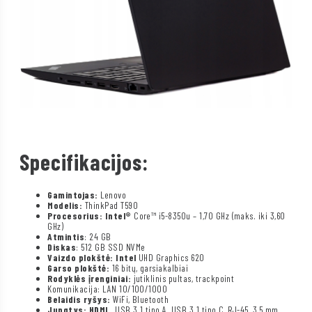
Specifikacijos:
Gamintojas:
Lenovo
Modelis:
ThinkPad T590
Procesorius: Intel®
Core™ i5-8350u – 1,70 GHz (maks. iki 3,60
GHz)
Atmintis
: 24 GB
Diskas
: 512 GB SSD NVMe
Vaizdo plokštė: Intel
UHD Graphics 620
Garso plokštė:
16 bitų, garsiakalbiai
Rodyklės įrenginiai:
jutiklinis pultas, trackpoint
Komunikacija: LAN 10/100/1000
Belaidis ryšys:
WiFi, Bluetooth
Jungtys: HDMI
, USB 3.1 tipo A, USB 3.1 tipo C, RJ-45, 3,5 mm