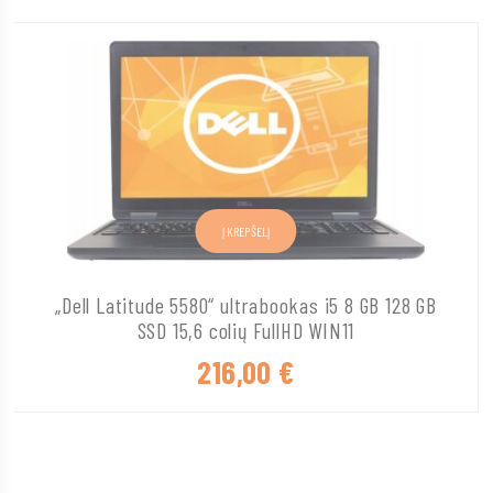
Į KREPŠELĮ
„Dell Latitude 5580“ ultrabookas i5 8 GB 128 GB
SSD 15,6 colių FullHD WIN11
216,00
€