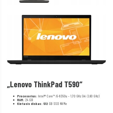
„Lenovo ThinkPad T590“
Procesorius:
Intel® Core™ i5-8350u – 1,70 GHz (iki 3,60 GHz)
RAM:
24 GB
Kietasis diskas: 512
GB SSD NVMe