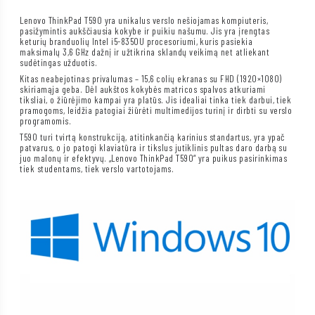
Lenovo ThinkPad T590 yra unikalus verslo nešiojamas kompiuteris,
pasižymintis aukščiausia kokybe ir puikiu našumu. Jis yra įrengtas
keturių branduolių Intel i5-8350U procesoriumi, kuris pasiekia
maksimalų 3,6 GHz dažnį ir užtikrina sklandų veikimą net atliekant
sudėtingas užduotis.
Kitas neabejotinas privalumas – 15,6 colių ekranas su FHD (1920×1080)
skiriamąja geba. Dėl aukštos kokybės matricos spalvos atkuriami
tiksliai, o žiūrėjimo kampai yra platūs. Jis idealiai tinka tiek darbui, tiek
pramogoms, leidžia patogiai žiūrėti multimedijos turinį ir dirbti su verslo
programomis.
T590 turi tvirtą konstrukciją, atitinkančią karinius standartus, yra ypač
patvarus, o jo patogi klaviatūra ir tikslus jutiklinis pultas daro darbą su
juo malonų ir efektyvų. „Lenovo ThinkPad T590“ yra puikus pasirinkimas
tiek studentams, tiek verslo vartotojams.