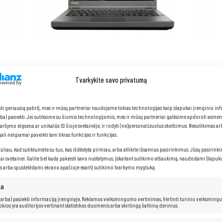
Tvarkykite savo privatumą
kti geriausią patirtį, mes ir mūsų partneriai naudojame tokias technologijas kaip slapukai įrenginio in
arba) pasiekti. Jei sutiksime su šiomis technologijomis, mes ir mūsų partneriai galėsime apdoroti asme
naršymo elgsena ar unikalūs ID šioje svetainėje, ir rodyti (ne)personalizuotus skelbimus. Nesutikimas a
li neigiamai paveikti tam tikras funkcijas ir funkcijas.
toliau, kad sutiktumėte su tuo, kas išdėstyta pirmiau, arba atlikite išsamius pasirinkimus. Jūsų pasirink
iai svetainei. Galite bet kada pakeisti savo nustatymus, įskaitant sutikimo atšaukimą, naudodami Slapukų
s arba spustelėdami ekrano apačioje esantį sutikimo tvarkymo mygtuką.
ka
 (arba) pasiekti informaciją įrenginyje, Reklamos veiksmingumo vertinimas, Vertinti turinio veiksming
kokios yra auditorijos vertinant statistikos duomenis arba skirtingų šaltinių derinius.