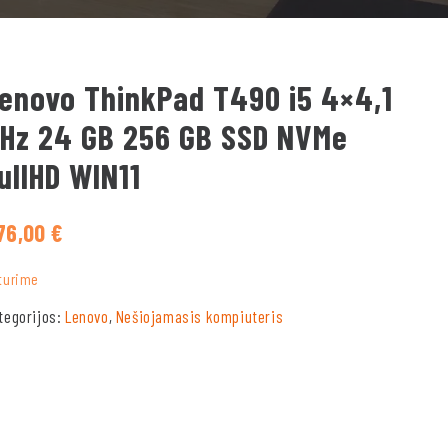
enovo ThinkPad T490 i5 4×4,1
Hz 24 GB 256 GB SSD NVMe
ullHD WIN11
76,00
€
turime
tegorijos:
Lenovo
,
Nešiojamasis kompiuteris