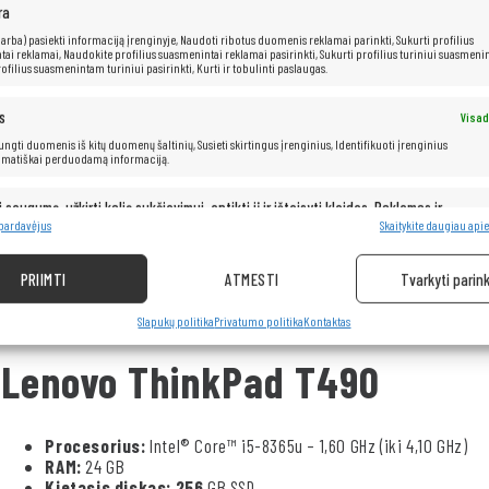
ra
 (arba) pasiekti informaciją įrenginyje, Naudoti ribotus duomenis reklamai parinkti, Sukurti profilius
ai reklamai, Naudokite profilius suasmenintai reklamai pasirinkti, Sukurti profilius turiniui suasmenin
ofilius suasmenintam turiniui pasirinkti, Kurti ir tobulinti paslaugas.
s
Visad
 jungti duomenis iš kitų duomenų šaltinių, Susieti skirtingus įrenginius, Identifikuoti įrenginius
omatiškai perduodamą informaciją.
i saugumą, užkirti kelią sukčiavimui, aptikti jį ir ištaisyti klaidas, Reklamos ir
Visad
pristatymas ir pateikimas.
 pardavėjus
Skaitykite daugiau apie
PRIIMTI
ATMESTI
Tvarkyti parink
Slapukų politika
Privatumo politika
Kontaktas
Lenovo ThinkPad T490
Procesorius:
Intel® Core™ i5-8365u – 1,60 GHz (iki 4,10 GHz)
RAM:
24 GB
Kietasis diskas: 256
GB SSD