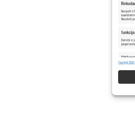
Rinkoda
Saugoti ir
suasmenint
Naudoti pr
funkcijo
Derinti ir
pagal aut
Užtikrint
turinio 
Tvarkyti 1129