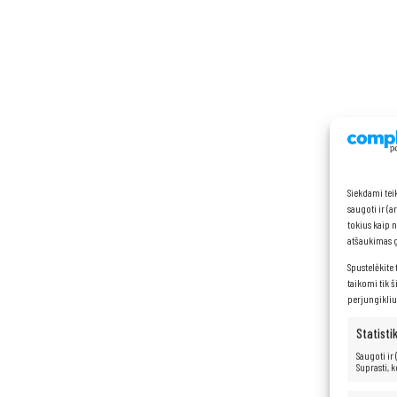
Siekdami tei
saugoti ir (
tokius kaip 
atšaukimas ga
Spustelėkite 
taikomi tik š
perjungikliu
Statisti
Saugoti ir
Suprasti, 