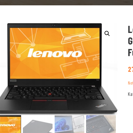
L
G
F
2
Ne
Ka