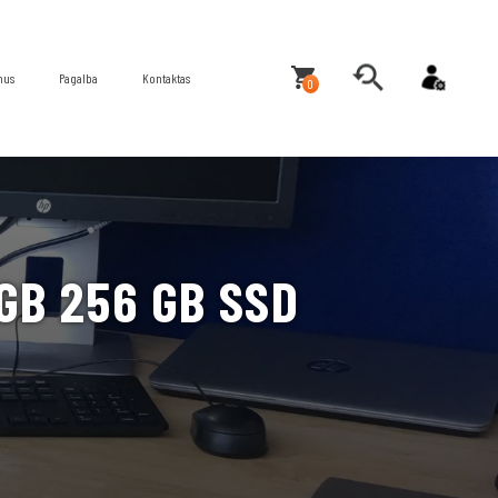
mus
Pagalba
Kontaktas
0
GB 256 GB SSD