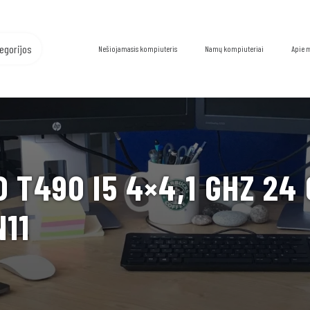
egorijos
Nešiojamasis kompiuteris
Namų kompiuteriai
Apie 
 T490 I5 4×4,1 GHZ 24 
11