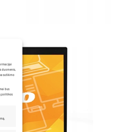
formacijai
ns duomenis,
rba sutikimo
imai bus
 politikos
umą,