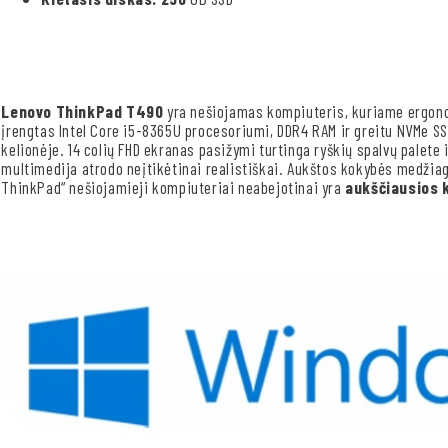
Lenovo ThinkPad T490
yra nešiojamas kompiuteris, kuriame ergono
įrengtas Intel Core i5-8365U procesoriumi, DDR4 RAM ir greitu NVMe SSD 
kelionėje. 14 colių FHD ekranas pasižymi turtinga ryškių spalvų palete
multimedija atrodo neįtikėtinai realistiškai. Aukštos kokybės medžia
ThinkPad“ nešiojamieji kompiuteriai neabejotinai yra
aukščiausios 