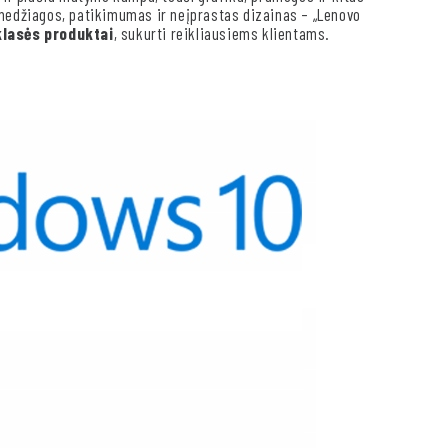
 medžiagos, patikimumas ir neįprastas dizainas – „Lenovo
klasės produktai
, sukurti reikliausiems klientams.