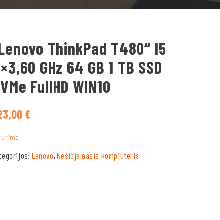
Lenovo ThinkPad T480“ I5
×3,60 GHz 64 GB 1 TB SSD
VMe FullHD WIN10
23,00
€
turime
tegorijos:
Lenovo
,
Nešiojamasis kompiuteris