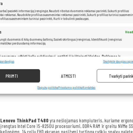
ra
 (arba) pasiekti informaciją įrenginyje, Naudoti ribotus duomenis reklamai parinkti, Sukurti profilius
ai reklamai, Naudokite profilius suasmenintai reklamai pasirinkti, Sukurti profilius turiniui suasmenin
ofilius suasmenintam turiniui pasirinkti, Kurti ir tobulinti paslaugas.
s
Visad
 jungti duomenis iš kitų duomenų šaltinių, Susieti skirtingus įrenginius, Identifikuoti įrenginius
omatiškai perduodamą informaciją.
„Lenovo ThinkPad T480“
i saugumą, užkirti kelią sukčiavimui, aptikti jį ir ištaisyti klaidas, Reklamos ir
Visad
pristatymas ir pateikimas.
8 pardavėjus
Skaitykite daugiau apie
Procesorius:
Intel® Core™ i5-8350u – 1,70 GHz (iki 3,60 GHz)
PRIIMTI
ATMESTI
Tvarkyti parink
RAM:
64 GB
Kietasis diskas: 1 TB
SSD
Slapukų politika
Privatumo politika
Kontaktas
Lenovo ThinkPad T480
yra nešiojamas kompiuteris, kuriame ergono
įrengtas Intel Core i5-8250U procesoriumi, DDR4 RAM ir greitu NVMe SSD 
kelionėms. 14 colių FHD ekranas pasižymi turtinga ryškių spalvų palet