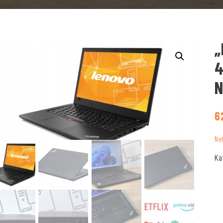
„
4
N
6
Ne
Ka