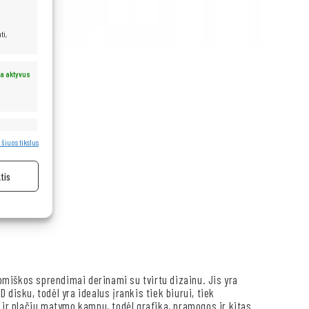
ti,
a aktyvus
a aktyvus
 šiuos tikslus
tis
miškos sprendimai derinami su tvirtu dizainu. Jis yra
disku, todėl yra idealus įrankis tiek biurui, tiek
e ir plačiu matymo kampu, todėl grafika, pramogos ir kitas