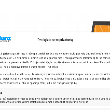
Tvarkykite savo privatumą
kti geriausią patirtį, mes ir mūsų partneriai naudojame tokias technologijas kaip slapukai įrenginio in
arba) pasiekti. Jei sutiksime su šiomis technologijomis, mes ir mūsų partneriai galėsime apdoroti asme
naršymo elgsena ar unikalūs ID šioje svetainėje, ir rodyti (ne)personalizuotus skelbimus. Nesutikimas a
li neigiamai paveikti tam tikras funkcijas ir funkcijas.
toliau, kad sutiktumėte su tuo, kas išdėstyta pirmiau, arba atlikite išsamius pasirinkimus. Jūsų pasirink
iai svetainei. Galite bet kada pakeisti savo nustatymus, įskaitant sutikimo atšaukimą, naudodami Slapukų
s arba spustelėdami ekrano apačioje esantį sutikimo tvarkymo mygtuką.
ka
 (arba) pasiekti informaciją įrenginyje, Reklamos veiksmingumo vertinimas, Vertinti turinio veiksming
kokios yra auditorijos vertinant statistikos duomenis arba skirtingų šaltinių derinius.