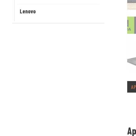
Lenovo
A
A