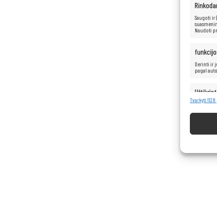
Rinkoda
Saugoti ir
suasmenint
Naudoti pr
funkcijo
Derinti ir
pagal aut
Užtikrint
turinio 
Tvarkyti 112