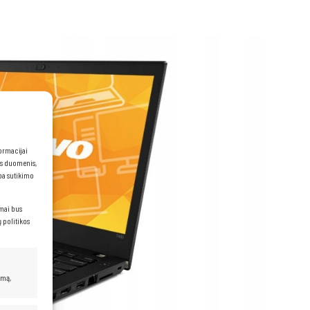
formacijai
ns duomenis,
rba sutikimo
imai bus
 politikos
umą,