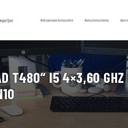
egorijos
Nešiojamasis kompiuteris
Namų kompiuteriai
Apie 
 T480“ I5 4×3,60 GHZ 
N10