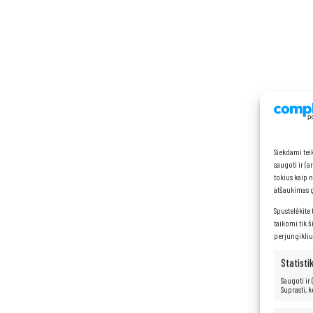
Siekdami tei
saugoti ir (
tokius kaip 
atšaukimas ga
Spustelėkite 
taikomi tik š
perjungikliu
Statisti
Saugoti ir
Suprasti, 