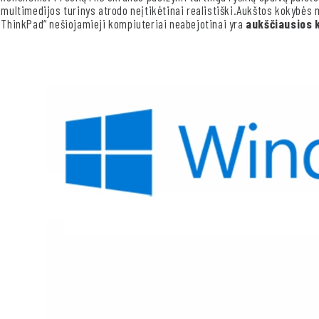
multimedijos turinys atrodo neįtikėtinai realistiški.Aukštos kokybės
ThinkPad“ nešiojamieji kompiuteriai neabejotinai yra
aukščiausios 