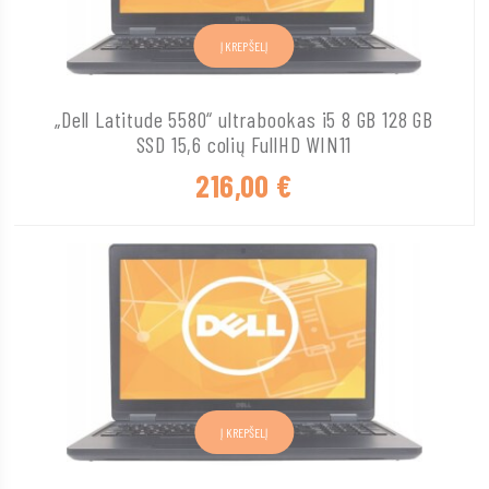
Į KREPŠELĮ
„Dell Latitude 5580“ ultrabookas i5 8 GB 128 GB
SSD 15,6 colių FullHD WIN11
216,00
€
Į KREPŠELĮ