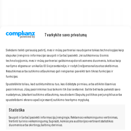
Tvarkykite savo privatumą
Siekdami teikti geriausią patirtį, mes ir mūsų partneriai naudojame tokias technologijas kaip
slapukai įrenginio informacijai saugoti ir (arba) pasiekti. Jei sutiksime su šiomis
technologijomis, mes ir mūsų partneriai galėsime apdoroti asmens duomenis, tokius kaip
naršymo elgsena ar unikalūs ID šioje svetainėje, ir rodyti (ne)personalizuotus skelbimus.
Nesutikimas arba sutikimo atšaukimas gali neigiamai paveikti tam tikras funkcijas ir
funkcijas.
Spustelėkite toliau, kad sutiktumėte su tuo, kas išdėstyta pirmiau, arba atlikite išsamius
pasirinkimus. Jūsų pasirinkimai bus taikomi tik šiai svetainei. Galite bet kada pakeisti savo
nustatymus, įskaitant sutikimo atšaukimą, naudodami Slapukų politikos perjungiklius arba
spustelėdami ekrano apačioje esantį sutikimo tvarkymo mygtuką.
Statistika
Nenorite investuoti į brangią įrangą, bet norite žaisti naujausius
žaidimus? Turime jums sprendimą! Mūsų „Elitebook“ nešiojamas
Saugoti ir (arba) pasiekti informaciją įrenginyje, Reklamos veiksmingumo vertinimas,
kompiuteris su „GeForce Now“ paslauga yra puikus pasirinkimas bet
Vertinti turinio veiksmingumą, Suprasti, kokios yra auditorijos vertinant statistikos
kuriam žaidimų mėgėjui. Su „GeForce Now“ programa jums nebereikia
duomenis arba skirtingų šaltinių derinius.
galingo kompiuterio, kad galėtumėte mėgautis sudėtingiausiais