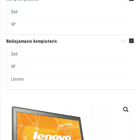
Dell
HP
Nešiojamasis kompiuteris
(48)
Dell
HP
Lenovo