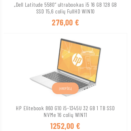
„Dell Latitude 5580“ ultrabookas i5 16 GB 128 GB
SSD 15,6 colių FullHD WIN10
276,00
€
Į KREPŠELĮ
HP Elitebook 860 G10 i5-1345U 32 GB 1 TB SSD
NVMe 16 colių WIN11
1252,00
€