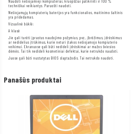
Naudoti nešiojamieji kompiuteriai, kruopščiai patikrinti ir 100 %
techniškai veikiantys. Paruošti naudoti.
Nešiojamųjų kompiuterių baterijos yra funkcionalios, maitinimo šaltinis
yra pridedamas.
Vizualinė būklė:
A klasė
Jie gali turėti įprastus naudojimo požymius, pvz., įbrėžimus, įdrėskimus
ar nedidelius įtrūkimus, kurie neturi įtakos nešiojamojo kompiuterio
veikimui. Ekranuose gali būti nedideli įdrėskimai ar mažos šviesios
dėmės. Tai tik nedideli kosmetiniai defektai, kurie netrukdo naudoti.
Juose gali būti nustatytas BIOS slaptažodis. Tai netrukdo naudoti.
Panašūs produktai