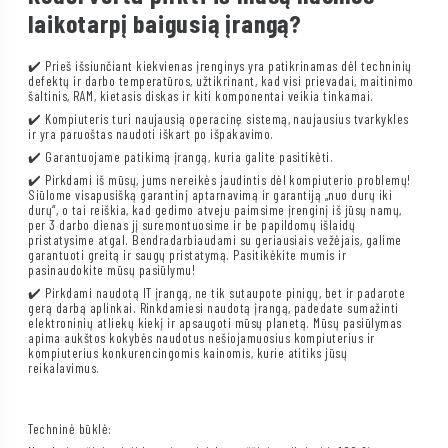
laikotarpį baigusią įrangą?
✔️ Prieš išsiunčiant kiekvienas įrenginys yra patikrinamas dėl techninių
defektų ir darbo temperatūros, užtikrinant, kad visi prievadai, maitinimo
šaltinis, RAM, kietasis diskas ir kiti komponentai veikia tinkamai.
✔️ Kompiuteris turi naujausią operacinę sistemą, naujausius tvarkykles
ir yra paruoštas naudoti iškart po išpakavimo.
✔️ Garantuojame patikimą įrangą, kuria galite pasitikėti.
✔️ Pirkdami iš mūsų, jums nereikės jaudintis dėl kompiuterio problemų!
Siūlome visapusišką garantinį aptarnavimą ir garantiją „nuo durų iki
durų“, o tai reiškia, kad gedimo atveju paimsime įrenginį iš jūsų namų,
per 3 darbo dienas jį suremontuosime ir be papildomų išlaidų
pristatysime atgal. Bendradarbiaudami su geriausiais vežėjais, galime
garantuoti greitą ir saugų pristatymą. Pasitikėkite mumis ir
pasinaudokite mūsų pasiūlymu!
✔️ Pirkdami naudotą IT įrangą, ne tik sutaupote pinigų, bet ir padarote
gerą darbą aplinkai. Rinkdamiesi naudotą įrangą, padedate sumažinti
elektroninių atliekų kiekį ir apsaugoti mūsų planetą. Mūsų pasiūlymas
apima aukštos kokybės naudotus nešiojamuosius kompiuterius ir
kompiuterius konkurencingomis kainomis, kurie atitiks jūsų
reikalavimus.
Techninė būklė: