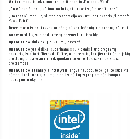
Writer
: modulis tekstams kurti, atitinkantis „Microsoft Word“
„Calc
“: skaičiuoklių kūrimo modulis, atitinkantis „Microsoft Excel“
„Impress
“: modulis, skirtas prezentacijoms kurti, atitinkantis „Microsoft
PowerPoint“
Draw
: modulis, skirtas vektorinės grafikos, brėžinių ir diagramų kūrimui,
Base
: modulis, skirtas duomenų bazėms kurti ir valdyti.
OpenOffice
siūlo daug privalumų, pavyzdžiui:
OpenOffice
yra visiškai suderinamas su kitomis biuro programų
paketais, įskaitant Microsoft Office, o tai reiškia, kad jūs neturėsite jokių
problemų atidarydami ir redaguodami dokumentus, sukurtus kitose
programose.
OpenOffice sąsaja
yra intuityvi ir lengva naudoti, todėl galite sutelkti
dėmesį į dokumentų kūrimą, o ne į sudėtingos programinės įrangos
naudojimo mokymąsi.