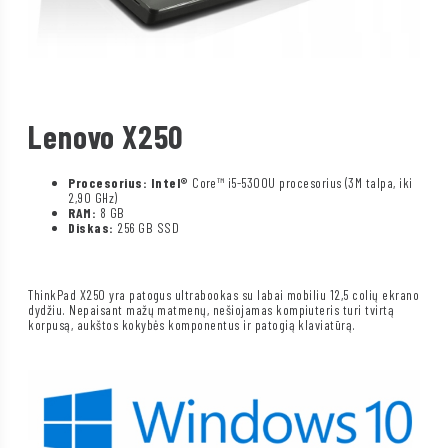
Lenovo X250
Procesorius: Intel®
Core™ i5-5300U procesorius (3M talpa, iki
2,90 GHz)
RAM:
8 GB
Diskas:
256 GB SSD
ThinkPad X250 yra patogus ultrabookas su labai mobiliu 12,5 colių ekrano
dydžiu. Nepaisant mažų matmenų, nešiojamas kompiuteris turi tvirtą
korpusą, aukštos kokybės komponentus ir patogią klaviatūrą.