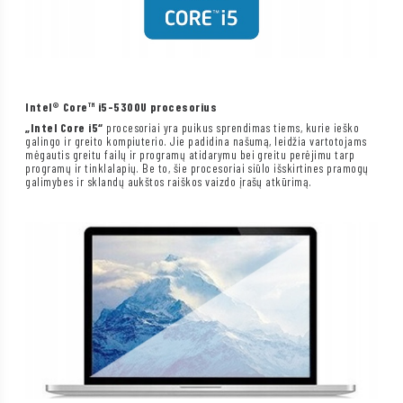
Intel® Core™ i5-5300U procesorius
„Intel Core i5“
procesoriai yra puikus sprendimas tiems, kurie ieško
galingo ir greito kompiuterio. Jie padidina našumą, leidžia vartotojams
mėgautis greitu failų ir programų atidarymu bei greitu perėjimu tarp
programų ir tinklalapių. Be to, šie procesoriai siūlo išskirtines pramogų
galimybes ir sklandų aukštos raiškos vaizdo įrašų atkūrimą.