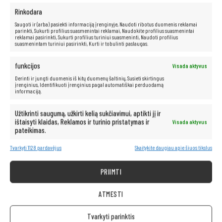
žaidimais. Viskas, ko jums reikia, yra stabilus interneto ryšys.
Užsisakykite šiandien ir žaiskite savo mėgstamus žaidimus bet kur ir bet
Rinkodara
kada! Įsitikinkite patys, kad žaidimai debesyje gali suteikti
nepamirštamą žaidimo patirtį, nesvarbu, kur esate.
Saugoti ir (arba) pasiekti informaciją įrenginyje, Naudoti ribotus duomenis reklamai
parinkti, Sukurti profilius suasmenintai reklamai, Naudokite profilius suasmenintai
reklamai pasirinkti, Sukurti profilius turiniui suasmeninti, Naudoti profilius
suasmenintam turiniui pasirinkti, Kurti ir tobulinti paslaugas.
funkcijos
Visada aktyvus
Derinti ir jungti duomenis iš kitų duomenų šaltinių, Susieti skirtingus
įrenginius, Identifikuoti įrenginius pagal automatiškai perduodamą
informaciją.
Užtikrinti saugumą, užkirti kelią sukčiavimui, aptikti jį ir
ištaisyti klaidas, Reklamos ir turinio pristatymas ir
Visada aktyvus
pateikimas.
Tvarkyti 1128 pardavėjus
Skaitykite daugiau apie šiuos tikslus
PRIIMTI
ATMESTI
Tvarkyti parinktis