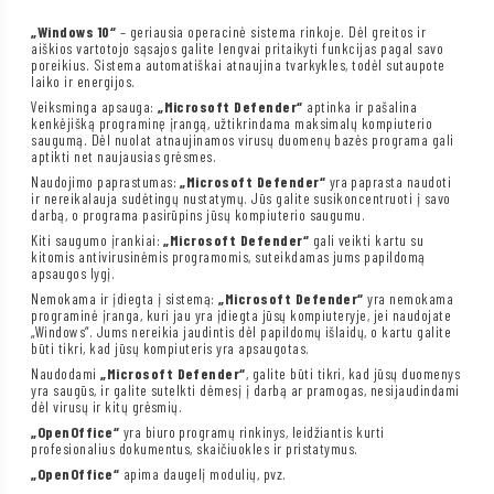
„Windows 10“
– geriausia operacinė sistema rinkoje. Dėl greitos ir
aiškios vartotojo sąsajos galite lengvai pritaikyti funkcijas pagal savo
poreikius. Sistema automatiškai atnaujina tvarkykles, todėl sutaupote
laiko ir energijos.
Veiksminga apsauga:
„Microsoft Defender“
aptinka ir pašalina
kenkėjišką programinę įrangą, užtikrindama maksimalų kompiuterio
saugumą. Dėl nuolat atnaujinamos virusų duomenų bazės programa gali
aptikti net naujausias grėsmes.
Naudojimo paprastumas:
„Microsoft Defender“
yra paprasta naudoti
ir nereikalauja sudėtingų nustatymų. Jūs galite susikoncentruoti į savo
darbą, o programa pasirūpins jūsų kompiuterio saugumu.
Kiti saugumo įrankiai:
„Microsoft Defender“
gali veikti kartu su
kitomis antivirusinėmis programomis, suteikdamas jums papildomą
apsaugos lygį.
Nemokama ir įdiegta į sistemą:
„Microsoft Defender“
yra nemokama
programinė įranga, kuri jau yra įdiegta jūsų kompiuteryje, jei naudojate
„Windows“. Jums nereikia jaudintis dėl papildomų išlaidų, o kartu galite
būti tikri, kad jūsų kompiuteris yra apsaugotas.
Naudodami
„Microsoft Defender“
, galite būti tikri, kad jūsų duomenys
yra saugūs, ir galite sutelkti dėmesį į darbą ar pramogas, nesijaudindami
dėl virusų ir kitų grėsmių.
„OpenOffice“
yra biuro programų rinkinys, leidžiantis kurti
profesionalius dokumentus, skaičiuokles ir pristatymus.
„OpenOffice“
apima daugelį modulių, pvz.