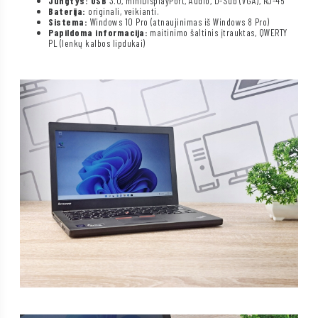
Jungtys: USB
3.0, miniDisplayPort, Audio, D-Sub (VGA), RJ-45
Baterija:
originali, veikianti.
Sistema:
Windows 10 Pro (atnaujinimas iš Windows 8 Pro)
Papildoma informacija:
maitinimo šaltinis įtrauktas, QWERTY
PL (lenkų kalbos lipdukai)