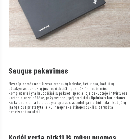
Saugus pakavimas
Mes rūpinamės ne tik savo produktų kokybe, bet ir tuo, kad jūsų
užsakymas pasiektų jus nepriekaištingos būklės. Todėl mūsų
kompiuteriai yra kruopščiai supakuoti specialioje pakuotėje ir tvirtuose
kartoniniuose dėžėse, pažymėtose įspėjamaisiais lipdukais kurjeriams.
Kiekviena siunta taip pat yra apdrausta, todėl galite būti tikri, kad jūsų
įranga bus pristatyta laiku ir nepriekaištingos būklės, paruošta
nedelsiant naudoti.
Kodėl verta pirkti iš mūsų nuomos