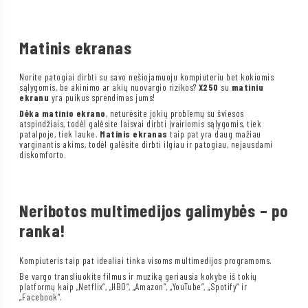
Matinis ekranas
Norite patogiai dirbti su savo nešiojamuoju kompiuteriu bet kokiomis
sąlygomis, be akinimo ar akių nuovargio rizikos?
X250
su
matiniu
ekranu
yra puikus sprendimas jums!
Dėka matinio ekrano
, neturėsite jokių problemų su šviesos
atspindžiais, todėl galėsite laisvai dirbti įvairiomis sąlygomis, tiek
patalpoje, tiek lauke.
Matinis ekranas
taip pat yra daug mažiau
varginantis akims, todėl galėsite dirbti ilgiau ir patogiau, nejausdami
diskomforto.
Neribotos multimedijos galimybės – po
ranka!
Kompiuteris taip pat idealiai tinka visoms multimedijos programoms.
Be vargo transliuokite filmus ir muziką geriausia kokybe iš tokių
platformų kaip „Netflix“, „HBO“, „Amazon“, „YouTube“, „Spotify“ ir
„Facebook“.