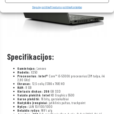
Slapukų politika
Privatumo politika
Kontaktas
Specifikacijos:
Gamintojas:
Lenovo
Modelis:
X250
Procesorius: Intel®
Core™ i5-5300U procesorius (3M talpa, iki
2,90 GHz)
Ekranas:
12,5 colių (1366 x 768) HD
RAM:
8 GB
Kietasis diskas: 256
GB SSD
Vaizdo plokštė: Intel
HD Graphics 5500
Garso plokštė:
16 bitų, garsiakalbiai
Rodyklės įrenginiai:
jutiklinis pultas, trackpoint
Ryšys:
LAN 10/100/1000
Belaidis ryšys:
WiFi a/g