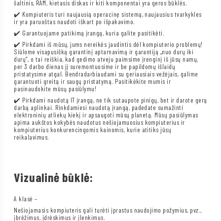
šaltinis, RAM, kietasis diskas ir kiti komponentai yra geros būklės.
✔️ Kompiuteris turi naujausią operacinę sistemą, naujausius tvarkykles
ir yra paruoštas naudoti iškart po išpakavimo.
✔️ Garantuojame patikimą įrangą, kuria galite pasitikėti.
✔️ Pirkdami iš mūsų, jums nereikės jaudintis dėl kompiuterio problemų!
Siūlome visapusišką garantinį aptarnavimą ir garantiją „nuo durų iki
durų“, o tai reiškia, kad gedimo atveju paimsime įrenginį iš jūsų namų,
per 3 darbo dienas jį suremontuosime ir be papildomų išlaidų
pristatysime atgal. Bendradarbiaudami su geriausiais vežėjais, galime
garantuoti greitą ir saugų pristatymą. Pasitikėkite mumis ir
pasinaudokite mūsų pasiūlymu!
✔️ Pirkdami naudotą IT įrangą, ne tik sutaupote pinigų, bet ir darote gerą
darbą aplinkai. Rinkdamiesi naudotą įrangą, padedate sumažinti
elektroninių atliekų kiekį ir apsaugoti mūsų planetą. Mūsų pasiūlymas
apima aukštos kokybės naudotus nešiojamuosius kompiuterius ir
kompiuterius konkurencingomis kainomis, kurie atitiks jūsų
reikalavimus.
Vizualinė būklė:
A klasė –
Nešiojamasis kompiuteris gali turėti įprastus naudojimo požymius, pvz.,
įbrėžimus, įdrėskimus ir įlenkimus.