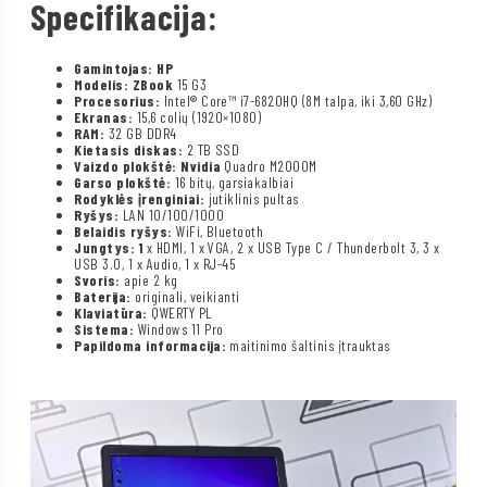
Specifikacija:
Gamintojas: HP
Modelis: ZBook
15 G3
Procesorius:
Intel® Core™ i7-6820HQ (8M talpa, iki 3,60 GHz)
Ekranas:
15,6 colių (1920×1080)
RAM:
32 GB DDR4
Kietasis diskas:
2 TB SSD
Vaizdo plokštė: Nvidia
Quadro M2000M
Garso plokštė:
16 bitų, garsiakalbiai
Rodyklės įrenginiai:
jutiklinis pultas
Ryšys:
LAN 10/100/1000
Belaidis ryšys:
WiFi, Bluetooth
Jungtys: 1
x HDMI, 1 x VGA, 2 x USB Type C / Thunderbolt 3, 3 x
USB 3.0, 1 x Audio, 1 x RJ-45
Svoris:
apie 2 kg
Baterija:
originali, veikianti
Klaviatūra:
QWERTY PL
Sistema:
Windows 11 Pro
Papildoma informacija:
maitinimo šaltinis įtrauktas