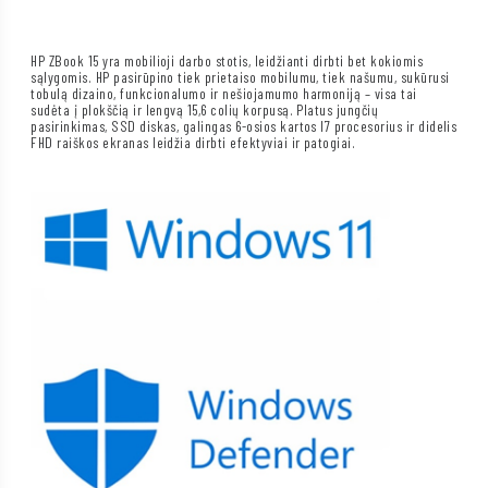
HP ZBook 15 yra mobilioji darbo stotis, leidžianti dirbti bet kokiomis
sąlygomis. HP pasirūpino tiek prietaiso mobilumu, tiek našumu, sukūrusi
tobulą dizaino, funkcionalumo ir nešiojamumo harmoniją – visa tai
sudėta į plokščią ir lengvą 15,6 colių korpusą. Platus jungčių
pasirinkimas, SSD diskas, galingas 6-osios kartos I7 procesorius ir didelis
FHD raiškos ekranas leidžia dirbti efektyviai ir patogiai.