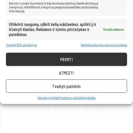
Kompiuteris taip pat idealiai tinka visoms multimedijos programoms.
Derinti ir jungti duomenis iš kitų duomenų šaltinių, Susieti skirtingus
Be jokių problemų transliuokite filmus ir muziką geriausia kokybe iš
įrenginius, Identifikuoti įrenginius pagal automatiškai perduodamą
informaciją.
tokių platformų kaip „Netflix“, „HBO“, „Amazon“, „YouTube“, „Spotify“ ir
„Facebook“.
Užtikrinti saugumą, užkirti kelią sukčiavimui, aptikti jį ir
ištaisyti klaidas, Reklamos ir turinio pristatymas ir
Visada aktyvus
pateikimas.
Tvarkyti 1128 pardavėjus
Skaitykite daugiau apie šiuos tikslus
PRIIMTI
ATMESTI
Tvarkyti parinktis
Slapukų politika
Privatumo politika
Kontaktas