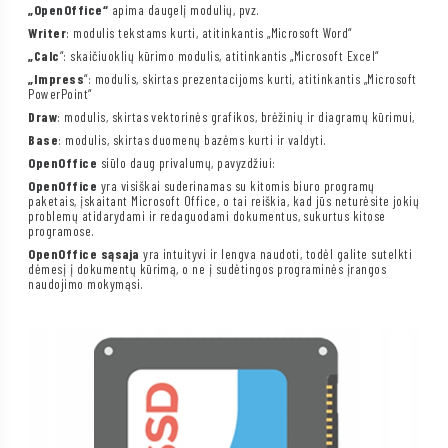
„OpenOffice“
apima daugelį modulių, pvz.
Writer
: modulis tekstams kurti, atitinkantis „Microsoft Word“
„Calc
“: skaičiuoklių kūrimo modulis, atitinkantis „Microsoft Excel“
„Impress
“: modulis, skirtas prezentacijoms kurti, atitinkantis „Microsoft
PowerPoint“
Draw
: modulis, skirtas vektorinės grafikos, brėžinių ir diagramų kūrimui,
Base
: modulis, skirtas duomenų bazėms kurti ir valdyti.
OpenOffice
siūlo daug privalumų, pavyzdžiui:
OpenOffice
yra visiškai suderinamas su kitomis biuro programų
paketais, įskaitant Microsoft Office, o tai reiškia, kad jūs neturėsite jokių
problemų atidarydami ir redaguodami dokumentus, sukurtus kitose
programose.
OpenOffice sąsaja
yra intuityvi ir lengva naudoti, todėl galite sutelkti
dėmesį į dokumentų kūrimą, o ne į sudėtingos programinės įrangos
naudojimo mokymąsi.