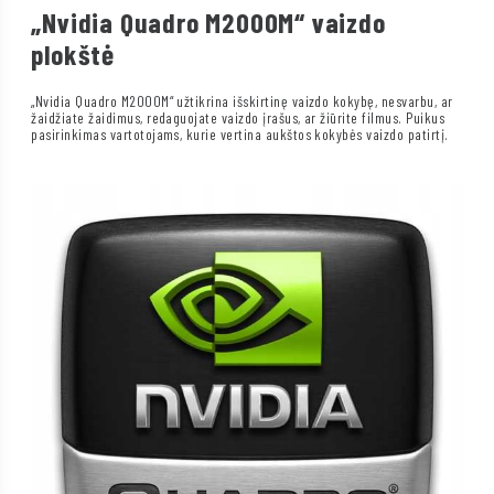
„Nvidia Quadro M2000M“ vaizdo
plokštė
„Nvidia Quadro M2000M“ užtikrina išskirtinę vaizdo kokybę, nesvarbu, ar
žaidžiate žaidimus, redaguojate vaizdo įrašus, ar žiūrite filmus. Puikus
pasirinkimas vartotojams, kurie vertina aukštos kokybės vaizdo patirtį.