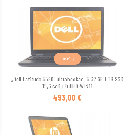
Į KREPŠELĮ
„Dell Latitude 5580“ ultrabookas i5 32 GB 1 TB SSD
15,6 colių FullHD WIN11
493,00
€