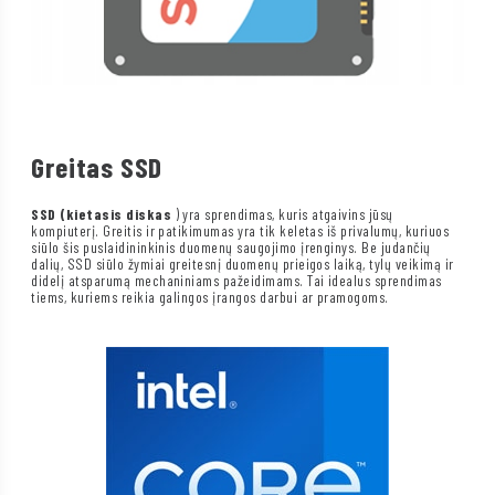
Greitas SSD
SSD (kietasis diskas
) yra sprendimas, kuris atgaivins jūsų
kompiuterį. Greitis ir patikimumas yra tik keletas iš privalumų, kuriuos
siūlo šis puslaidininkinis duomenų saugojimo įrenginys. Be judančių
dalių, SSD siūlo žymiai greitesnį duomenų prieigos laiką, tylų veikimą ir
didelį atsparumą mechaniniams pažeidimams. Tai idealus sprendimas
tiems, kuriems reikia galingos įrangos darbui ar pramogoms.