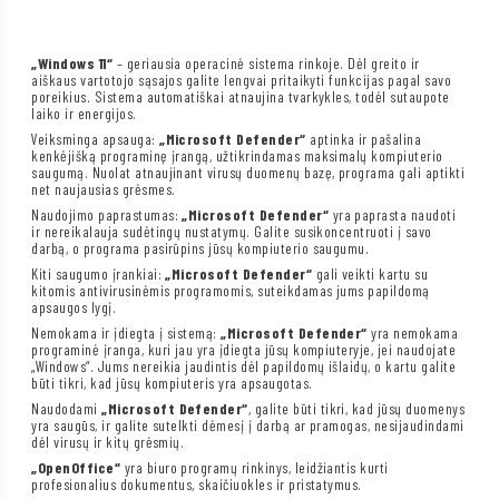
„Windows 11“
– geriausia operacinė sistema rinkoje. Dėl greito ir
aiškaus vartotojo sąsajos galite lengvai pritaikyti funkcijas pagal savo
poreikius. Sistema automatiškai atnaujina tvarkykles, todėl sutaupote
laiko ir energijos.
Veiksminga apsauga:
„Microsoft Defender“
aptinka ir pašalina
kenkėjišką programinę įrangą, užtikrindamas maksimalų kompiuterio
saugumą. Nuolat atnaujinant virusų duomenų bazę, programa gali aptikti
net naujausias grėsmes.
Naudojimo paprastumas:
„Microsoft Defender“
yra paprasta naudoti
ir nereikalauja sudėtingų nustatymų. Galite susikoncentruoti į savo
darbą, o programa pasirūpins jūsų kompiuterio saugumu.
Kiti saugumo įrankiai:
„Microsoft Defender“
gali veikti kartu su
kitomis antivirusinėmis programomis, suteikdamas jums papildomą
apsaugos lygį.
Nemokama ir įdiegta į sistemą:
„Microsoft Defender“
yra nemokama
programinė įranga, kuri jau yra įdiegta jūsų kompiuteryje, jei naudojate
„Windows“. Jums nereikia jaudintis dėl papildomų išlaidų, o kartu galite
būti tikri, kad jūsų kompiuteris yra apsaugotas.
Naudodami
„Microsoft Defender“
, galite būti tikri, kad jūsų duomenys
yra saugūs, ir galite sutelkti dėmesį į darbą ar pramogas, nesijaudindami
dėl virusų ir kitų grėsmių.
„OpenOffice“
yra biuro programų rinkinys, leidžiantis kurti
profesionalius dokumentus, skaičiuokles ir pristatymus.