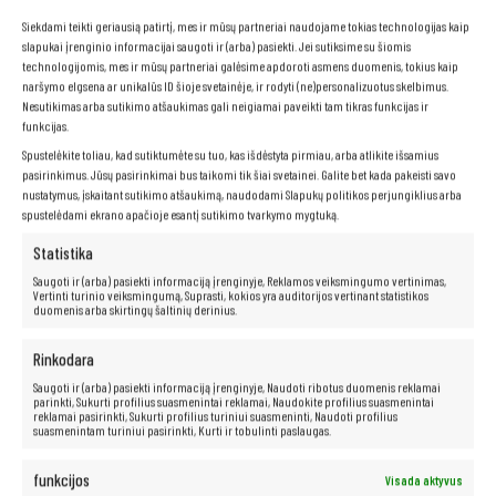
Siekdami teikti geriausią patirtį, mes ir mūsų partneriai naudojame tokias technologijas kaip
slapukai įrenginio informacijai saugoti ir (arba) pasiekti. Jei sutiksime su šiomis
technologijomis, mes ir mūsų partneriai galėsime apdoroti asmens duomenis, tokius kaip
naršymo elgsena ar unikalūs ID šioje svetainėje, ir rodyti (ne)personalizuotus skelbimus.
Nesutikimas arba sutikimo atšaukimas gali neigiamai paveikti tam tikras funkcijas ir
funkcijas.
Matinis ekranas
Spustelėkite toliau, kad sutiktumėte su tuo, kas išdėstyta pirmiau, arba atlikite išsamius
pasirinkimus. Jūsų pasirinkimai bus taikomi tik šiai svetainei. Galite bet kada pakeisti savo
nustatymus, įskaitant sutikimo atšaukimą, naudodami Slapukų politikos perjungiklius arba
Norite patogiai dirbti su nešiojamuoju kompiuteriu bet kokiomis
spustelėdami ekrano apačioje esantį sutikimo tvarkymo mygtuką.
sąlygomis, be akinimo ar akių nuovargio rizikos?
ZBOOK 15 G3 su
matiniu ekranu
yra puikus sprendimas jums!
Statistika
Dėka matinio ekrano
, neturėsite jokių problemų su šviesos
atspindžiais, todėl galėsite laisvai dirbti įvairiomis sąlygomis, tiek
Saugoti ir (arba) pasiekti informaciją įrenginyje, Reklamos veiksmingumo vertinimas,
patalpoje, tiek lauke.
Matinis ekranas
taip pat yra daug mažiau
Vertinti turinio veiksmingumą, Suprasti, kokios yra auditorijos vertinant statistikos
duomenis arba skirtingų šaltinių derinius.
varginantis akims, todėl galėsite dirbti ilgiau ir patogiau, nejausdami
diskomforto.
Rinkodara
Saugoti ir (arba) pasiekti informaciją įrenginyje, Naudoti ribotus duomenis reklamai
parinkti, Sukurti profilius suasmenintai reklamai, Naudokite profilius suasmenintai
Neribotos multimedijos galimybės –
reklamai pasirinkti, Sukurti profilius turiniui suasmeninti, Naudoti profilius
suasmenintam turiniui pasirinkti, Kurti ir tobulinti paslaugas.
jūsų rankose!
funkcijos
Visada aktyvus