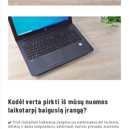
Kodėl verta pirkti iš mūsų nuomos
laikotarpį baigusią įrangą?
✔️ Prieš išsiunčiant kiekvienas įrenginys yra patikrinamas dėl techninių
defektų ir darbo temperatūros, užtikrinant, kad visi prievadai, maitinimo