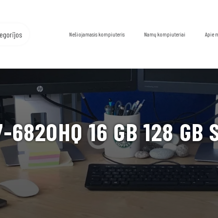
egorijos
Nešiojamasis kompiuteris
Namų kompiuteriai
Apie 
7-6820HQ 16 GB 128 GB