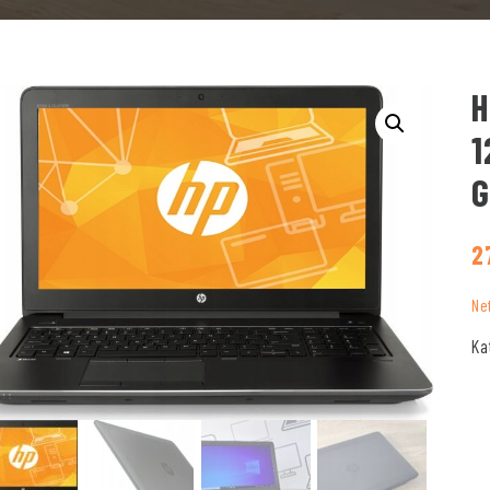
H
1
G
2
Ne
Ka