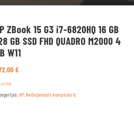
P ZBook 15 G3 i7-6820HQ 16 GB
28 GB SSD FHD QUADRO M2000 4
B W11
72,00
€
turime
tegorijos:
HP
,
Nešiojamasis kompiuteris