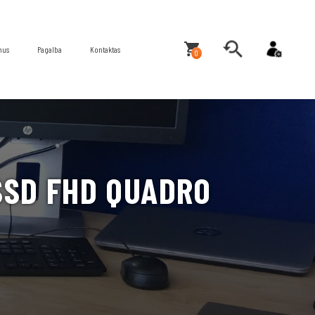
mus
Pagalba
Kontaktas
0
 SSD FHD QUADRO