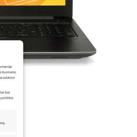
formacijai
ns duomenis,
rba sutikimo
imai bus
 politikos
umą,