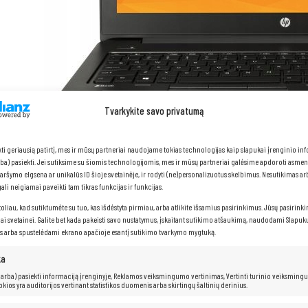
Tvarkykite savo privatumą
kti geriausią patirtį, mes ir mūsų partneriai naudojame tokias technologijas kaip slapukai įrenginio in
arba) pasiekti. Jei sutiksime su šiomis technologijomis, mes ir mūsų partneriai galėsime apdoroti asme
naršymo elgsena ar unikalūs ID šioje svetainėje, ir rodyti (ne)personalizuotus skelbimus. Nesutikimas a
li neigiamai paveikti tam tikras funkcijas ir funkcijas.
toliau, kad sutiktumėte su tuo, kas išdėstyta pirmiau, arba atlikite išsamius pasirinkimus. Jūsų pasirink
iai svetainei. Galite bet kada pakeisti savo nustatymus, įskaitant sutikimo atšaukimą, naudodami Slapukų
HP ZBook 15 G3
s arba spustelėdami ekrano apačioje esantį sutikimo tvarkymo mygtuką.
ka
Procesorius:
Intel® Core™ i7-6820HQ (8M talpa, iki 3,60 GHz)
 (arba) pasiekti informaciją įrenginyje, Reklamos veiksmingumo vertinimas, Vertinti turinio veiksming
kokios yra auditorijos vertinant statistikos duomenis arba skirtingų šaltinių derinius.
RAM:
16 GB
Kietasis diskas: 128
GB SSD