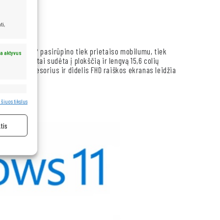
ti,
sąlygomis. HP pasirūpino tiek prietaiso mobilumu, tiek
a aktyvus
ą – visa tai sudėta į plokščią ir lengvą 15,6 colių
tos I7 procesorius ir didelis FHD raiškos ekranas leidžia
a aktyvus
 šiuos tikslus
tis