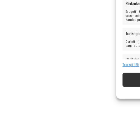
Rinkoda
Saugoti ir
suasmenint
Naudoti pr
funkcijo
Derinti ir
pagal aut
Užtikrint
turinio 
Tvarkyti 1129