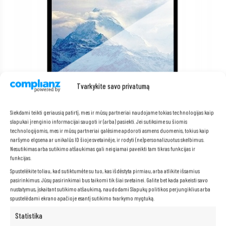
Tvarkykite savo privatumą
Siekdami teikti geriausią patirtį, mes ir mūsų partneriai naudojame tokias technologijas kaip
slapukai įrenginio informacijai saugoti ir (arba) pasiekti. Jei sutiksime su šiomis
Matinis ekranas
technologijomis, mes ir mūsų partneriai galėsime apdoroti asmens duomenis, tokius kaip
naršymo elgsena ar unikalūs ID šioje svetainėje, ir rodyti (ne)personalizuotus skelbimus.
Norite patogiai dirbti su savo nešiojamuoju kompiuteriu bet kokiomis
Nesutikimas arba sutikimo atšaukimas gali neigiamai paveikti tam tikras funkcijas ir
sąlygomis, be akinimo ar akių nuovargio rizikos?
HP 650 G4 su
matiniu
funkcijas.
ekranu
yra puikus sprendimas jums!
Spustelėkite toliau, kad sutiktumėte su tuo, kas išdėstyta pirmiau, arba atlikite išsamius
Dėka matinio ekrano
, neturėsite jokių problemų su šviesos
pasirinkimus. Jūsų pasirinkimai bus taikomi tik šiai svetainei. Galite bet kada pakeisti savo
atspindžiais, todėl galėsite laisvai dirbti įvairiomis sąlygomis, tiek
nustatymus, įskaitant sutikimo atšaukimą, naudodami Slapukų politikos perjungiklius arba
patalpoje, tiek lauke.
Matinis ekranas
taip pat yra daug mažiau
varginantis akims, todėl galėsite dirbti ilgiau ir patogiau, nejausdami
spustelėdami ekrano apačioje esantį sutikimo tvarkymo mygtuką.
diskomforto.
Statistika