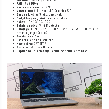
RAM:
8 GB DDR4
Kietasis diskas:
2 TB SSD
Vaizdo plokštė: Intel
UHD Graphics 620
Garso plokštė:
16 bitų, garsiakalbiai
Rodyklės įrenginiai:
jutiklinis pultas
Ryšys:
LAN 10/100/1000
Belaidis ryšys:
WiFi, Bluetooth
Jungtys:
HDMI, USB 3.0, USB 3.1 Type C, RJ-45, D-Sub (VGA), 3,5
mm mini jungtis (garso)
Svoris:
apie 2 kg
Baterija:
originali, veikianti
Klaviatūra:
QWERTY PL
Sistema:
Windows 11 Home
Papildoma informacija:
maitinimo šaltinis įtrauktas