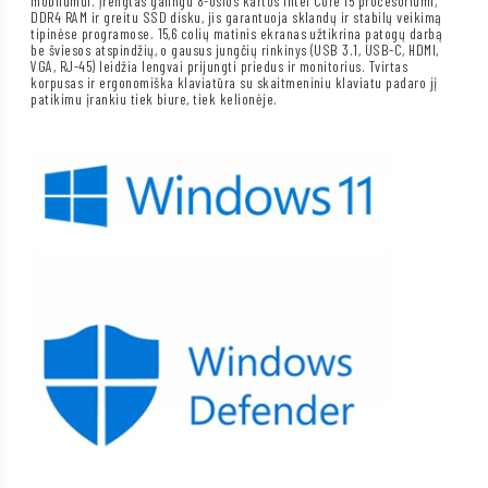
mobilumui. Įrengtas galingu 8-osios kartos Intel Core i5 procesoriumi,
DDR4 RAM ir greitu SSD disku, jis garantuoja sklandų ir stabilų veikimą
tipinėse programose. 15,6 colių matinis ekranas užtikrina patogų darbą
be šviesos atspindžių, o gausus jungčių rinkinys (USB 3.1, USB-C, HDMI,
VGA, RJ-45) leidžia lengvai prijungti priedus ir monitorius. Tvirtas
korpusas ir ergonomiška klaviatūra su skaitmeniniu klaviatu padaro jį
patikimu įrankiu tiek biure, tiek kelionėje.