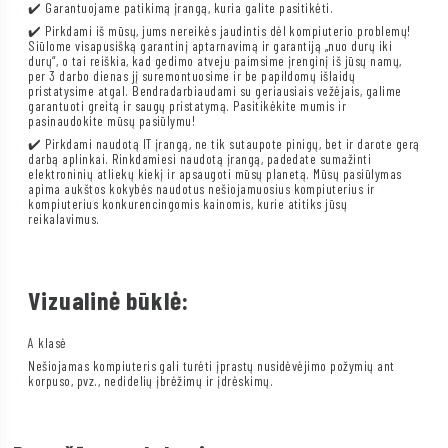
✔️ Garantuojame patikimą įrangą, kuria galite pasitikėti.
✔️ Pirkdami iš mūsų, jums nereikės jaudintis dėl kompiuterio problemų!
Siūlome visapusišką garantinį aptarnavimą ir garantiją „nuo durų iki
durų“, o tai reiškia, kad gedimo atveju paimsime įrenginį iš jūsų namų,
per 3 darbo dienas jį suremontuosime ir be papildomų išlaidų
pristatysime atgal. Bendradarbiaudami su geriausiais vežėjais, galime
garantuoti greitą ir saugų pristatymą. Pasitikėkite mumis ir
pasinaudokite mūsų pasiūlymu!
✔️ Pirkdami naudotą IT įrangą, ne tik sutaupote pinigų, bet ir darote gerą
darbą aplinkai. Rinkdamiesi naudotą įrangą, padedate sumažinti
elektroninių atliekų kiekį ir apsaugoti mūsų planetą. Mūsų pasiūlymas
apima aukštos kokybės naudotus nešiojamuosius kompiuterius ir
kompiuterius konkurencingomis kainomis, kurie atitiks jūsų
reikalavimus.
Vizualinė būklė:
A klasė
Nešiojamas kompiuteris gali turėti įprastų nusidėvėjimo požymių ant
korpuso, pvz., nedidelių įbrėžimų ir įdrėskimų.