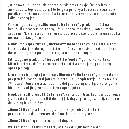
„Windows 11“
– geriausia operacinė sistema rinkoje. Dėl greitos ir
aiškios vartotojo sąsajos galite lengvai pritaikyti funkcijas pagal savo
poreikius. Sistema automatiškai atnaujina tvarkykles, todėl sutaupote
laiko ir energijos.
Veiksminga apsauga:
„Microsoft Defender“
aptinka ir pašalina
kenkėjišką programinę įrangą, užtikrindama maksimalų kompiuterio
saugumą. Nuolat atnaujinant virusų duomenų bazę, programa gali aptikti
net naujausias grėsmes.
Naudojimo paprastumas:
„Microsoft Defender“
yra paprasta naudoti
ir nereikalauja sudėtingų nustatymų. Jūs galite susikoncentruoti į savo
darbą, o programa pasirūpins jūsų kompiuterio saugumu.
Kiti saugumo įrankiai:
„Microsoft Defender“
gali veikti kartu su
kitomis antivirusinėmis programomis, suteikdamas jums papildomą
apsaugos lygį.
Nemokama ir įdiegta į sistemą:
„Microsoft Defender“
yra nemokama
programinė įranga, kuri jau yra įdiegta jūsų kompiuteryje, jei naudojate
„Windows“. Jums nereikia jaudintis dėl papildomų išlaidų, o kartu galite
būti tikri, kad jūsų kompiuteris yra apsaugotas.
Naudodami
„Microsoft Defender“
, galite būti tikri, kad jūsų duomenys
yra saugūs, ir galite sutelkti dėmesį į darbą ar pramogas, nesijaudindami
dėl virusų ir kitų grėsmių.
„OpenOffice“
yra biuro programų rinkinys, leidžiantis kurti
profesionalius dokumentus, skaičiuokles ir pristatymus.
„OpenOffice“
apima daugelį modulių, pvz.
Writer
: modulis tekstams kurti, atitinkantis „Microsoft Word“