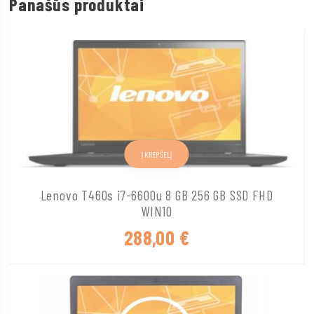
Panašūs produktai
Į KREPŠELĮ
Lenovo T460s i7-6600u 8 GB 256 GB SSD FHD
WIN10
288,00
€