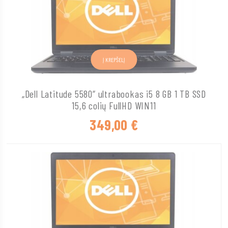
Į KREPŠELĮ
„Dell Latitude 5580“ ultrabookas i5 8 GB 1 TB SSD
15,6 colių FullHD WIN11
349,00
€