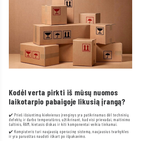
Kodėl verta pirkti iš mūsų nuomos
laikotarpio pabaigoje likusią įrangą?
✔️ Prieš išsiuntimą kiekvienas įrenginys yra patikrinamas dėl techninių
defektų ir darbo temperatūros, užtikrinant, kad visi prievadai, maitinimo
šaltinis, RAM, kietasis diskas ir kiti komponentai veikia tinkamai.
✔️ Kompiuteris turi naujausią operacinę sistemą, naujausius tvarkykles
ir yra paruoštas naudoti iškart po išpakavimo.