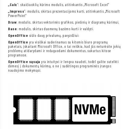
„Calc
“: skaičiuoklių kūrimo modulis, atitinkantis „Microsoft Excel“
„Impress
“: modulis, skirtas prezentacijoms kurti, atitinkantis „Microsoft
PowerPoint“
Draw
: modulis, skirtas vektorinės grafikos, piešinių ir diagramų kūrimui,
Base
: modulis, skirtas duomenų bazėms kurti ir valdyti.
OpenOffice
siūlo daug privalumų, pavyzdžiui:
OpenOffice
yra visiškai suderinamas su kitomis biuro programų
paketais, įskaitant Microsoft Office, o tai reiškia, kad jūs neturėsite jokių
problemų atidarydami ir redaguodami dokumentus, sukurtus kitose
programose.
OpenOffice sąsaja
yra intuityvi ir lengva naudoti, todėl galite sutelkti
dėmesį į dokumentų kūrimą, o ne į sudėtingos programinės įrangos
naudojimo mokymąsi.