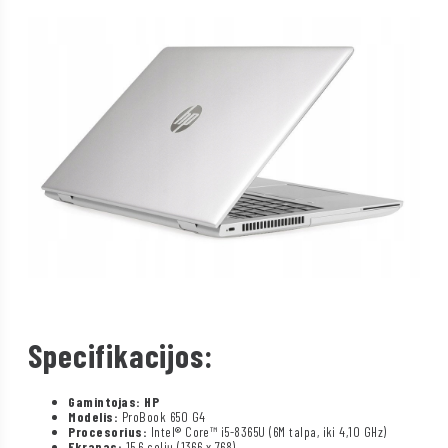
Specifikacijos:
Gamintojas: HP
Modelis:
ProBook 650 G4
Procesorius:
Intel® Core™ i5-8365U (6M talpa, iki 4,10 GHz)
Ekranas:
15,6 colių (1366 x 768)