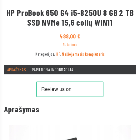
HP ProBook 650 G4 i5-8250U 8 GB 2 TB
SSD NVMe 15,6 colių WIN11
488,00
€
Neturime
Kategorijos:
HP
,
Nešiojamasis kompiuteris
APRAŠYMAS
PAPILDOMA INFORMACIJA
Aprašymas