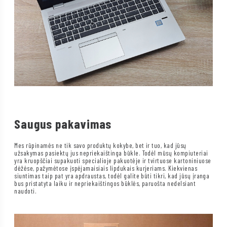
Saugus pakavimas
Mes rūpinamės ne tik savo produktų kokybe, bet ir tuo, kad jūsų
užsakymas pasiektų jus nepriekaištinga būkle. Todėl mūsų kompiuteriai
yra kruopščiai supakuoti specialioje pakuotėje ir tvirtuose kartoniniuose
dėžėse, pažymėtose įspėjamaisiais lipdukais kurjeriams. Kiekvienas
siuntimas taip pat yra apdraustas, todėl galite būti tikri, kad jūsų įranga
bus pristatyta laiku ir nepriekaištingos būklės, paruošta nedelsiant
naudoti.