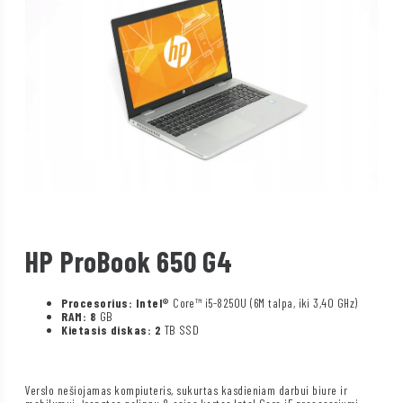
HP ProBook 650 G4
Procesorius: Intel®
Core™ i5-8250U (6M talpa, iki 3,40 GHz)
RAM: 8
GB
Kietasis diskas: 2
TB SSD
Verslo nešiojamas kompiuteris, sukurtas kasdieniam darbui biure ir