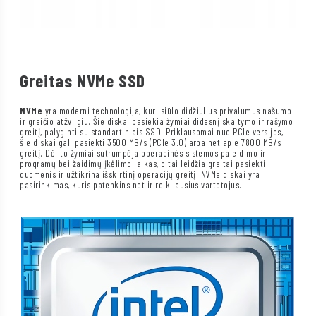
Greitas NVMe SSD
NVMe
yra moderni technologija, kuri siūlo didžiulius privalumus našumo
ir greičio atžvilgiu. Šie diskai pasiekia žymiai didesnį skaitymo ir rašymo
greitį, palyginti su standartiniais SSD. Priklausomai nuo PCIe versijos,
šie diskai gali pasiekti 3500 MB/s (PCIe 3.0) arba net apie 7800 MB/s
greitį. Dėl to žymiai sutrumpėja operacinės sistemos paleidimo ir
programų bei žaidimų įkėlimo laikas, o tai leidžia greitai pasiekti
duomenis ir užtikrina išskirtinį operacijų greitį. NVMe diskai yra
pasirinkimas, kuris patenkins net ir reikliausius vartotojus.