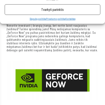
Tvarkyti parinktis
Slapukų politika
Privatumo politika
Kontaktas
Nenorite investuoti į brangią įrangą, bet norite žaisti naujausius
žaidimus? Turime sprendimą jums! Mūsų nešiojamas kompiuteris su
„GeForce Now“ yra puikus pasirinkimas bet kuriam žaidimų mėgėjui. Su
„GeForce Now“ programa jums nebereikia galingo kompiuterio, kad
galėtumėte mėgautis sudėtingiausiais žaidimais. Jums reikės tik
stabilaus interneto ryšio. Užsisakykite jau šiandien ir žaiskite
mėgstamus žaidimus bet kur ir bet kada! Įsitikinkite patys, kad žaidimai
debesyje gali suteikti nepamirštamą žaidimo patirtį, nesvarbu, kur esate.