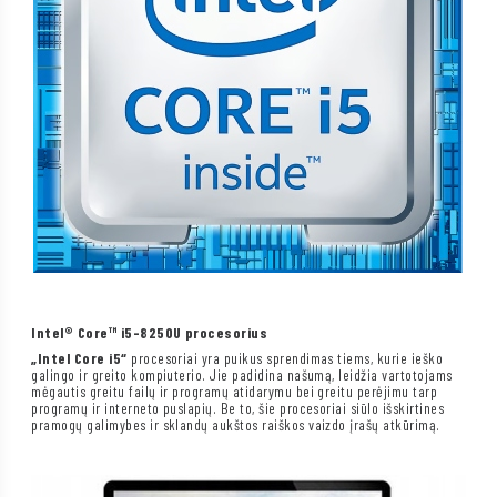
Intel® Core™ i5-8250U procesorius
„Intel Core i5“
procesoriai yra puikus sprendimas tiems, kurie ieško
galingo ir greito kompiuterio. Jie padidina našumą, leidžia vartotojams
mėgautis greitu failų ir programų atidarymu bei greitu perėjimu tarp
programų ir interneto puslapių. Be to, šie procesoriai siūlo išskirtines
pramogų galimybes ir sklandų aukštos raiškos vaizdo įrašų atkūrimą.