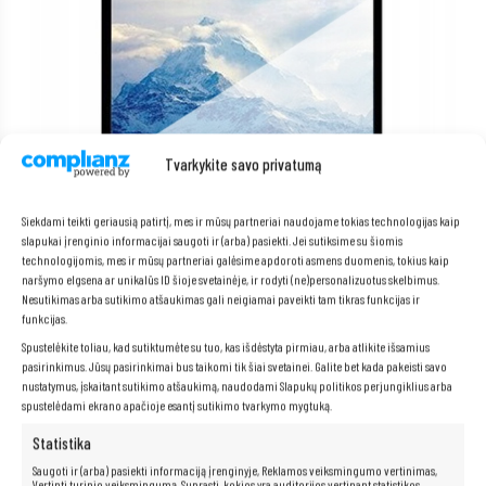
Tvarkykite savo privatumą
Siekdami teikti geriausią patirtį, mes ir mūsų partneriai naudojame tokias technologijas kaip
slapukai įrenginio informacijai saugoti ir (arba) pasiekti. Jei sutiksime su šiomis
technologijomis, mes ir mūsų partneriai galėsime apdoroti asmens duomenis, tokius kaip
Matinis ekranas
naršymo elgsena ar unikalūs ID šioje svetainėje, ir rodyti (ne)personalizuotus skelbimus.
Nesutikimas arba sutikimo atšaukimas gali neigiamai paveikti tam tikras funkcijas ir
Norite patogiai dirbti su savo nešiojamuoju kompiuteriu bet kokiomis
funkcijas.
sąlygomis, be akinimo ar akių nuovargio rizikos?
HP 650 G4 su
matiniu
Spustelėkite toliau, kad sutiktumėte su tuo, kas išdėstyta pirmiau, arba atlikite išsamius
ekranu
yra puikus sprendimas jums!
pasirinkimus. Jūsų pasirinkimai bus taikomi tik šiai svetainei. Galite bet kada pakeisti savo
Dėka matinio ekrano
, neturėsite jokių problemų su šviesos
nustatymus, įskaitant sutikimo atšaukimą, naudodami Slapukų politikos perjungiklius arba
atspindžiais, todėl galėsite laisvai dirbti įvairiomis sąlygomis, tiek
spustelėdami ekrano apačioje esantį sutikimo tvarkymo mygtuką.
patalpoje, tiek lauke.
Matinis ekranas
taip pat yra daug mažiau
varginantis akims, todėl galėsite dirbti ilgiau ir patogiau, nejausdami
diskomforto.
Statistika
Saugoti ir (arba) pasiekti informaciją įrenginyje, Reklamos veiksmingumo vertinimas,
Vertinti turinio veiksmingumą, Suprasti, kokios yra auditorijos vertinant statistikos