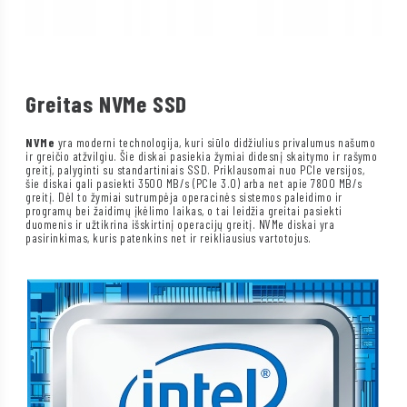
Greitas NVMe SSD
NVMe
yra moderni technologija, kuri siūlo didžiulius privalumus našumo
ir greičio atžvilgiu. Šie diskai pasiekia žymiai didesnį skaitymo ir rašymo
greitį, palyginti su standartiniais SSD. Priklausomai nuo PCIe versijos,
šie diskai gali pasiekti 3500 MB/s (PCIe 3.0) arba net apie 7800 MB/s
greitį. Dėl to žymiai sutrumpėja operacinės sistemos paleidimo ir
programų bei žaidimų įkėlimo laikas, o tai leidžia greitai pasiekti
duomenis ir užtikrina išskirtinį operacijų greitį. NVMe diskai yra
pasirinkimas, kuris patenkins net ir reikliausius vartotojus.