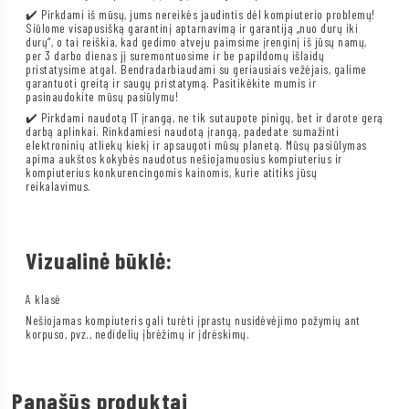
✔️ Pirkdami iš mūsų, jums nereikės jaudintis dėl kompiuterio problemų!
Siūlome visapusišką garantinį aptarnavimą ir garantiją „nuo durų iki
durų“, o tai reiškia, kad gedimo atveju paimsime įrenginį iš jūsų namų,
per 3 darbo dienas jį suremontuosime ir be papildomų išlaidų
pristatysime atgal. Bendradarbiaudami su geriausiais vežėjais, galime
garantuoti greitą ir saugų pristatymą. Pasitikėkite mumis ir
pasinaudokite mūsų pasiūlymu!
✔️ Pirkdami naudotą IT įrangą, ne tik sutaupote pinigų, bet ir darote gerą
darbą aplinkai. Rinkdamiesi naudotą įrangą, padedate sumažinti
elektroninių atliekų kiekį ir apsaugoti mūsų planetą. Mūsų pasiūlymas
apima aukštos kokybės naudotus nešiojamuosius kompiuterius ir
kompiuterius konkurencingomis kainomis, kurie atitiks jūsų
reikalavimus.
Vizualinė būklė:
A klasė
Nešiojamas kompiuteris gali turėti įprastų nusidėvėjimo požymių ant
korpuso, pvz., nedidelių įbrėžimų ir įdrėskimų.
Panašūs produktai