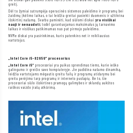
greitį.
Dėl to žymiai sutrumpėja operacinės sistemos paleidimo ir programų bei
žaidimų įkėlimo laikas, o tai leidžia greitai pasiekti duomenis ir užtikrina
išskirtinį našumą. Svarbu paminėti, kad siūlomi diskai
yra visiškai
nauji ir nenaudoti
, todėl garantuojamas maksimalus jų tarnavimo
laikas ir visiškas patikimumas nuo pat pirmojo paleidimo.
NVMe diskai yra pasirinkimas, kuris patenkins net ir reikliausius
vartotojus.
„Intel Core i5-8265U“ procesorius
„Intel Core i5“
procesoriai yra puikus sprendimas tiems, kurie ieško
galingumo ir greičio savo kompiuteryje. Jie padidina našumo dinamiką,
leidžia vartotojams mėgautis greitu failų ir programų atidarymu bei
greitu perėjimu tarp programų ir interneto puslapių. Be to, šie
procesoriai siūlo išskirtines pramogų galimybes ir sklandų aukštos
raiškos vaizdo įrašų atkūrimą.