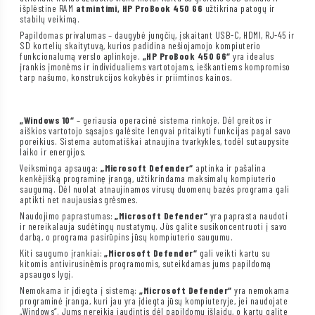
išplėstine RAM
atmintimi, HP
ProBook 450 G6
užtikrina patogų ir
stabilų veikimą.
Papildomas privalumas – daugybė jungčių, įskaitant USB-C, HDMI, RJ-45 ir
SD kortelių skaitytuvą, kurios padidina nešiojamojo kompiuterio
funkcionalumą verslo aplinkoje.
„HP ProBook 450 G6“
yra idealus
įrankis įmonėms ir individualiems vartotojams, ieškantiems kompromiso
tarp našumo, konstrukcijos kokybės ir priimtinos kainos.
„Windows 10“
– geriausia operacinė sistema rinkoje. Dėl greitos ir
aiškios vartotojo sąsajos galėsite lengvai pritaikyti funkcijas pagal savo
poreikius. Sistema automatiškai atnaujina tvarkykles, todėl sutaupysite
laiko ir energijos.
Veiksminga apsauga:
„Microsoft Defender“
aptinka ir pašalina
kenkėjišką programinę įrangą, užtikrindama maksimalų kompiuterio
saugumą. Dėl nuolat atnaujinamos virusų duomenų bazės programa gali
aptikti net naujausias grėsmes.
Naudojimo paprastumas:
„Microsoft Defender“
yra paprasta naudoti
ir nereikalauja sudėtingų nustatymų. Jūs galite susikoncentruoti į savo
darbą, o programa pasirūpins jūsų kompiuterio saugumu.
Kiti saugumo įrankiai:
„Microsoft Defender“
gali veikti kartu su
kitomis antivirusinėmis programomis, suteikdamas jums papildomą
apsaugos lygį.
Nemokama ir įdiegta į sistemą:
„Microsoft Defender“
yra nemokama
programinė įranga, kuri jau yra įdiegta jūsų kompiuteryje, jei naudojate
„Windows“. Jums nereikia jaudintis dėl papildomų išlaidų, o kartu galite