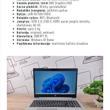
Vaizdo plokštė: Intel
UHD Graphics 620
Garso plokštė:
16 bitų, garsiakalbiai
Rodyklės įrenginiai:
jutiklinis pultas
Ryšys:
LAN 10/100/1000
Belaidis ryšys:
WiFi, Bluetooth
Jungtys:
USB 3.0, USB-C, HDMI, garso jungtis, kortelių
skaitytuvas, RJ-45
Svoris:
apie 2 kg
Baterija:
originali, veikianti
Klaviatūra:
QWERTY PL
Sistema:
Windows 10 Home
Papildoma informacija:
maitinimo šaltinis įtrauktas