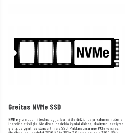
Greitas NVMe SSD
NVMe
yra moderni technologija, kuri siūlo didžiulius privalumus našumo
ir greičio atžvilgiu. Šie diskai pasiekia žymiai didesnį skaitymo ir rašymo
greitį, palyginti su standartiniais SSD. Priklausomai nuo PCIe versijos,
šie diskai gali pasiekti 3500 MB/s (PCIe 3.0) arba net apie 7800 MB/s