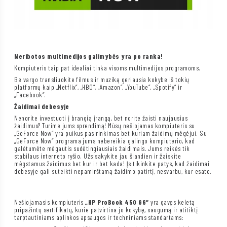
Neribotos multimedijos galimybės yra po ranka!
Kompiuteris taip pat idealiai tinka visoms multimedijos programoms.
Be vargo transliuokite filmus ir muziką geriausia kokybe iš tokių
platformų kaip „Netflix“, „HBO“, „Amazon“, „YouTube“, „Spotify“ ir
„Facebook“.
Žaidimai debesyje
Nenorite investuoti į brangią įrangą, bet norite žaisti naujausius
žaidimus? Turime jums sprendimą! Mūsų nešiojamas kompiuteris su
„GeForce Now“ yra puikus pasirinkimas bet kuriam žaidimų mėgėjui. Su
„GeForce Now“ programa jums nebereikia galingo kompiuterio, kad
galėtumėte mėgautis sudėtingiausiais žaidimais. Jums reikės tik
stabilaus interneto ryšio. Užsisakykite jau šiandien ir žaiskite
mėgstamus žaidimus bet kur ir bet kada! Įsitikinkite patys, kad žaidimai
debesyje gali suteikti nepamirštamą žaidimo patirtį, nesvarbu, kur esate.
Nešiojamasis kompiuteris
„HP ProBook 450 G6“
yra gavęs keletą
pripažintų sertifikatų, kurie patvirtina jo kokybę, saugumą ir atitiktį
tarptautiniams aplinkos apsaugos ir techniniams standartams: