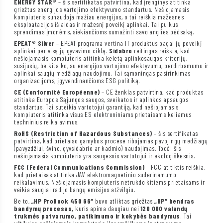
ENERGY STAR®
– šis sertifikatas patvirtina, kad įrenginys atitinka
griežtus energijos vartojimo efektyvumo standartus. Nešiojamasis
kompiuteris sunaudoja mažiau energijos, o tai reiškia mažesnes
eksploatacijos išlaidas ir mažesnį poveikį aplinkai. Tai puikus
sprendimas įmonėms, siekiančioms sumažinti savo anglies pėdsaką.
EPEAT® Silver
– EPEAT programa vertina IT produktus pagal jų poveikį
aplinkai per visą jų gyvavimo ciklą.
Sidabro
reitingas reiškia, kad
nešiojamasis kompiuteris atitinka keletą aplinkosaugos kriterijų,
susijusių, be kita ko, su energijos vartojimo efektyvumu, perdirbamumu ir
aplinkai saugių medžiagų naudojimu. Tai sąmoningas pasirinkimas
organizacijoms, įgyvendinančioms ESG politiką.
CE (Conformité Européenne)
– CE ženklas patvirtina, kad produktas
atitinka Europos Sąjungos saugos, sveikatos ir aplinkos apsaugos
standartus. Tai suteikia vartotojui garantiją, kad nešiojamasis
kompiuteris atitinka visus ES elektroniniams prietaisams keliamus
techninius reikalavimus.
RoHS (Restriction of Hazardous Substances)
– šis sertifikatas
patvirtina, kad prietaiso gamybos procese ribojamas pavojingų medžiagų
(pavyzdžiui, švino, gyvsidabrio ar kadmio) naudojimas. Todėl šis
nešiojamasis kompiuteris yra saugesnis vartotojui ir ekologiškesnis.
FCC (Federal Communications Commission)
– FCC atitiktis reiškia,
kad prietaisas atitinka JAV elektromagnetinio suderinamumo
reikalavimus. Nešiojamasis kompiuteris netrukdo kitiems prietaisams ir
veikia saugiai radijo bangų emisijos atžvilgiu.
Be to,
„HP ProBook 450 G6“
buvo atliktas griežtas
„HP“ bendras
bandymų procesas,
kuris apima daugiau nei
120 000 valandų
trukmės patvarumo, patikimumo ir kokybės bandymus
. Tai