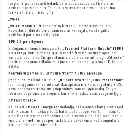
lengvai ir greitai susieti belaidžius priedus, pvz., peles, klaviatūras,
ausines ir garsiakalbius. Tai puikus sprendimas tiems, kurie vertina
tvarką ant stalo ir mobilumą.
„Wi-Fi
„Wi-Fi“ modulis
užtikrina greitą ir stabilų interneto ryšį be laidų.
Nesvarbu, ar dirbate biure, namuose, ar keliaujate, visada galite
pasikliauti patikimu tinklo ryšiu.
TPM 2.0 palaikymas
Nešiojamasis kompiuteris palaiko
„Trusted Platform Module“ (TPM)
2.0 versiją
, kuri leidžia saugiai saugoti šifravimo raktus ir apsaugoti
vartotojo duomenis. Šis sprendimas yra būtinas, norint įdiegti „BitLocker“
ir atitikti saugumo reikalavimus įmonių aplinkoje ir „Windows 11“, be kitų
dalykų.
Konfigūruojamas su „HP Sure Start“ / BIOS apsauga
Įrenginį galima konfigūruoti su
„HP Sure Start“
ir
„BIOS Protection“
technologijomis, kurios automatiškai aptinka ir atkuria sugadintą BIOS,
apsaugodamos sistemą nuo programinės įrangos lygio atakų. Tai yra
labai svarbi parama vartotojams, kurie tikisi aukščiausio saugumo lygio.
HP Fast Charge
Naudojant
HP Fast Charge
technologiją, nešiojamasis kompiuteris gali
būti įkrautas iki maždaug 50 % baterijos talpos per vos 30 minučių. Tai
praktiškas sprendimas žmonėms, kurie intensyviai naudoja savo įrenginį
visą dieną – net trumpas pertraukėlė yra pakankama, kad kompiuteris
būtų paruoštas tolesniam darbui.