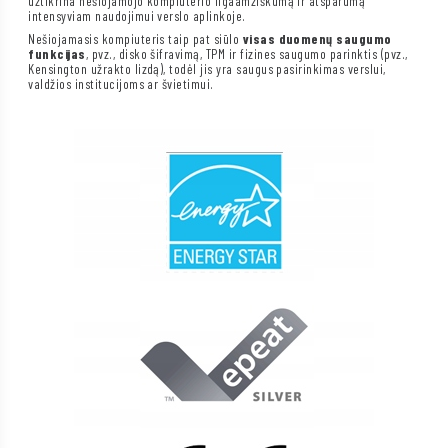
užtikrina nešiojamojo kompiuterio ilgaamžiškumą ir atsparumą
intensyviam naudojimui verslo aplinkoje.
Nešiojamasis kompiuteris taip pat siūlo
visas duomenų saugumo
funkcijas
, pvz., disko šifravimą, TPM ir fizines saugumo parinktis (pvz.,
Kensington užrakto lizdą), todėl jis yra saugus pasirinkimas verslui,
valdžios institucijoms ar švietimui.