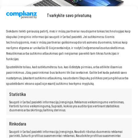
Tvarkykite savo privatumą
Siekdami teikti geriausią patirtį, mes ir mūsų partneriai naudojame tokias technologijas kaip
slapukai įrenginio informacijai saugoti ir (arba) pasiekti. Jei sutiksime su šiomis
technologijomis, mes ir mūsų partneriai galėsime apdoroti asmens duomenis, tokius kaip
naršymo elgsena ar unikalūs ID šioje svetainėje, ir rodyti (ne)personalizuotus skelbimus.
Nesutikimas arba sutikimo atšaukimas gali neigiamai paveikti tam tikras funkcijas ir
funkcijas.
Spustelėkite toliau, kad sutiktumėte su tuo, kas išdėstyta pirmiau, arba atlikite išsamius
pasirinkimus. Jūsų pasirinkimai bus taikomi tik šiai svetainei. Galite bet kada pakeisti savo
Gamybos kokybė, ergonomika ir dizainas
nustatymus, įskaitant sutikimo atšaukimą, naudodami Slapukų politikos perjungiklius arba
HP ProBook 450 G6
yra nešiojamas kompiuteris, sukurtas atsižvelgiant
spustelėdami ekrano apačioje esantį sutikimo tvarkymo mygtuką.
į kiekvieną detalę, tiek patvarumo, tiek estetikos požiūriu. Korpusas,
pagamintas iš
aukštos kokybės aliuminio
ir
sustiprinto plastiko
,
Statistika
garantuoja patvarumą ir atsparumą kasdieniam naudojimui, išlaikydamas
modernią, elegantišką išvaizdą. Tai įrenginys, kuris lengvai atlaiko
Saugoti ir (arba) pasiekti informaciją įrenginyje, Reklamos veiksmingumo vertinimas,
intensyvų naudojimą biuro aplinkoje ir kelionėse.
Vertinti turinio veiksmingumą, Suprasti, kokios yra auditorijos vertinant statistikos
duomenis arba skirtingų šaltinių derinius.
Nešiojamasis kompiuteris išsiskiria
plonu profiliu
ir profesionaliu
dizainu, kuris puikiai tinka verslo ir švietimo aplinkai. Dėl nedidelio
svorio ir kompaktiškų matmenų jis yra patogus įrankis darbui tiek prie
Rinkodara
darbo stalo, tiek kelionėje.
Saugoti ir (arba) pasiekti informaciją įrenginyje, Naudoti ribotus duomenis reklamai
Priekyje yra
15,6 colių Full HD matinis ekranas
, kuris sumažina
parinkti, Sukurti profilius suasmenintai reklamai, Naudokite profilius suasmenintai
šviesos atspindžius ir pagerina komfortą dirbant gerai apšviestose