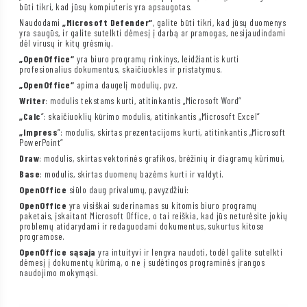
būti tikri, kad jūsų kompiuteris yra apsaugotas.
Naudodami
„Microsoft Defender“
, galite būti tikri, kad jūsų duomenys
yra saugūs, ir galite sutelkti dėmesį į darbą ar pramogas, nesijaudindami
dėl virusų ir kitų grėsmių.
„OpenOffice“
yra biuro programų rinkinys, leidžiantis kurti
profesionalius dokumentus, skaičiuokles ir pristatymus.
„OpenOffice“
apima daugelį modulių, pvz.
Writer
: modulis tekstams kurti, atitinkantis „Microsoft Word“
„Calc
“: skaičiuoklių kūrimo modulis, atitinkantis „Microsoft Excel“
„Impress
“: modulis, skirtas prezentacijoms kurti, atitinkantis „Microsoft
PowerPoint“
Draw
: modulis, skirtas vektorinės grafikos, brėžinių ir diagramų kūrimui,
Base
: modulis, skirtas duomenų bazėms kurti ir valdyti.
OpenOffice
siūlo daug privalumų, pavyzdžiui:
OpenOffice
yra visiškai suderinamas su kitomis biuro programų
paketais, įskaitant Microsoft Office, o tai reiškia, kad jūs neturėsite jokių
problemų atidarydami ir redaguodami dokumentus, sukurtus kitose
programose.
OpenOffice sąsaja
yra intuityvi ir lengva naudoti, todėl galite sutelkti
dėmesį į dokumentų kūrimą, o ne į sudėtingos programinės įrangos
naudojimo mokymąsi.