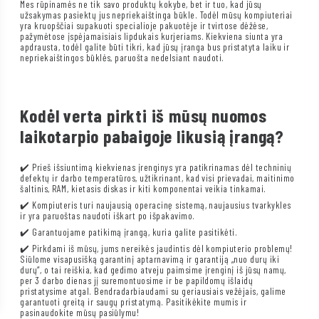
Mes rūpinamės ne tik savo produktų kokybe, bet ir tuo, kad jūsų
užsakymas pasiektų jus nepriekaištinga būkle. Todėl mūsų kompiuteriai
yra kruopščiai supakuoti specialioje pakuotėje ir tvirtose dėžėse,
pažymėtose įspėjamaisiais lipdukais kurjeriams. Kiekviena siunta yra
apdrausta, todėl galite būti tikri, kad jūsų įranga bus pristatyta laiku ir
nepriekaištingos būklės, paruošta nedelsiant naudoti.
Kodėl verta pirkti iš mūsų nuomos
laikotarpio pabaigoje likusią įrangą?
✔️ Prieš išsiuntimą kiekvienas įrenginys yra patikrinamas dėl techninių
defektų ir darbo temperatūros, užtikrinant, kad visi prievadai, maitinimo
šaltinis, RAM, kietasis diskas ir kiti komponentai veikia tinkamai.
✔️ Kompiuteris turi naujausią operacinę sistemą, naujausius tvarkykles
ir yra paruoštas naudoti iškart po išpakavimo.
✔️ Garantuojame patikimą įrangą, kuria galite pasitikėti.
✔️ Pirkdami iš mūsų, jums nereikės jaudintis dėl kompiuterio problemų!
Siūlome visapusišką garantinį aptarnavimą ir garantiją „nuo durų iki
durų“, o tai reiškia, kad gedimo atveju paimsime įrenginį iš jūsų namų,
per 3 darbo dienas jį suremontuosime ir be papildomų išlaidų
pristatysime atgal. Bendradarbiaudami su geriausiais vežėjais, galime
garantuoti greitą ir saugų pristatymą. Pasitikėkite mumis ir
pasinaudokite mūsų pasiūlymu!