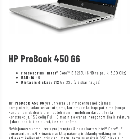
HP ProBook 450 G6
Procesorius: Intel®
Core™ i5-8265U (6 MB talpa, iki 3,90 GHz)
RAM: 16
GB
Kietasis diskas: 512
GB SSD (visiškai naujas)
HP ProBook 450 G6
yra universalus ir modernus nešiojamas
kompiuteris, sukurtas vartotojams, kuriems reikalinga patikima įranga
kasdieniam darbui biure, nuotoliniam ir mobiliam darbui. Tvirta
konstrukcija, 15,6 colių Full HD matinis ekranas ir ergonomiška klaviatūra
jį daro idealiu tiek biurui, tiek kelionėms.
Nešiojamasis kompiuteris yra įrengtas 8-osios kartos Intel® Core™ i5
procesoriumi, užtikrinančiu aukštą našumą ir sklandų veikimą net ir
atliekant kelias užduotis vienu metu. Kartu su greitais SSD diskais ir