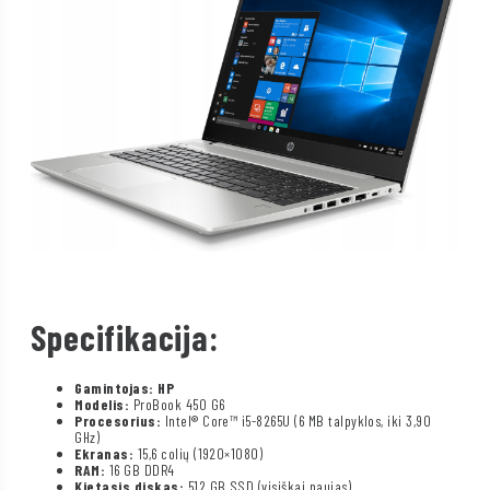
Specifikacija:
Gamintojas: HP
Modelis:
ProBook 450 G6
Procesorius:
Intel® Core™ i5-8265U (6 MB talpyklos, iki 3,90
GHz)
Ekranas:
15,6 colių (1920×1080)
RAM:
16 GB DDR4
Kietasis diskas:
512 GB SSD (visiškai naujas)