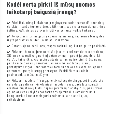
Kodėl verta pirkti iš mūsų nuomos
laikotarpį baigusią įrangą?
✔️ Prieš išsiuntimą kiekvienas įrenginys yra patikrinamas dėl techninių
defektų ir darbo temperatūros, užtikrinant, kad visi prievadai, maitinimo
šaltinis, RAM, kietasis diskas ir kiti komponentai veikia tinkamai.
✔️ Kompiuteris turi naujausią operacinę sistemą, naujausius tvarkykles
ir yra paruoštas naudoti iškart po išpakavimo.
✔️ Garantuojame patikimos įrangos pasirinkimą, kuriuo galite pasitikėti.
✔️ Pirkdami iš mūsų, jums nereikės jaudintis dėl kompiuterio problemų!
Siūlome visapusišką garantinį aptarnavimą ir garantiją „nuo durų iki
durų“, o tai reiškia, kad gedimo atveju paimsime įrenginį iš jūsų namų,
per 3 darbo dienas jį suremontuosime ir be papildomų išlaidų
pristatysime atgal. Bendradarbiaudami su geriausiais vežėjais, galime
garantuoti greitą ir saugų pristatymą. Pasitikėkite mumis ir
pasinaudokite mūsų pasiūlymu!
✔️ Pirkdami naudotą IT įrangą, ne tik sutaupote pinigų, bet ir padarote
gerą darbą aplinkai. Rinkdamiesi naudotą įrangą, padedate sumažinti
elektroninių atliekų kiekį ir apsaugoti mūsų planetą. Mūsų pasiūlymas
apima aukštos kokybės naudotus nešiojamuosius kompiuterius ir
kompiuterius konkurencingomis kainomis, kurie atitiks jūsų
reikalavimus.