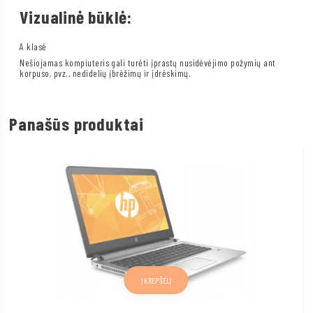
Vizualinė būklė:
A klasė
Nešiojamas kompiuteris gali turėti įprastų nusidėvėjimo požymių ant
korpuso, pvz., nedidelių įbrėžimų ir įdrėskimų.
Panašūs produktai
Į KREPŠELĮ