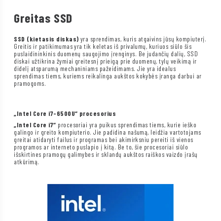
Greitas SSD
SSD (kietasis diskas)
yra sprendimas, kuris atgaivins jūsų kompiuterį.
Greitis ir patikimumas yra tik keletas iš privalumų, kuriuos siūlo šis
puslaidininkinis duomenų saugojimo įrenginys. Be judančių dalių, SSD
diskai užtikrina žymiai greitesnį prieigą prie duomenų, tylų veikimą ir
didelį atsparumą mechaniniams pažeidimams. Jie yra idealus
sprendimas tiems, kuriems reikalinga aukštos kokybės įranga darbui ar
pramogoms.
„Intel Core i7-6500U“ procesorius
„Intel Core i7“
procesoriai yra puikus sprendimas tiems, kurie ieško
galingo ir greito kompiuterio. Jie padidina našumą, leidžia vartotojams
greitai atidaryti failus ir programas bei akimirksniu pereiti iš vienos
programos ar interneto puslapio į kitą. Be to, šie procesoriai siūlo
išskirtines pramogų galimybes ir sklandų aukštos raiškos vaizdo įrašų
atkūrimą.