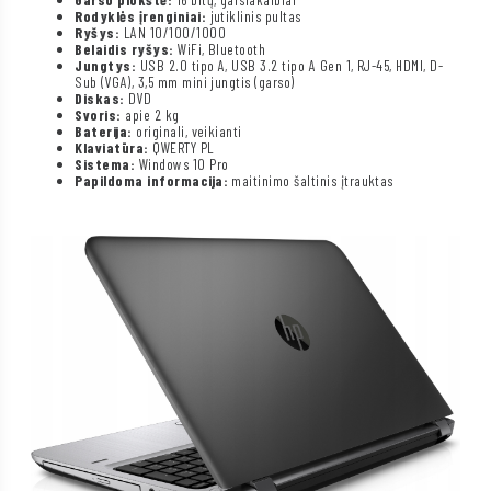
Rodyklės įrenginiai:
jutiklinis pultas
Ryšys:
LAN 10/100/1000
Belaidis ryšys:
WiFi, Bluetooth
Jungtys:
USB 2.0 tipo A, USB 3.2 tipo A Gen 1, RJ-45, HDMI, D-
Sub (VGA), 3,5 mm mini jungtis (garso)
Diskas:
DVD
Svoris:
apie 2 kg
Baterija:
originali, veikianti
Klaviatūra:
QWERTY PL
Sistema:
Windows 10 Pro
Papildoma informacija:
maitinimo šaltinis įtrauktas