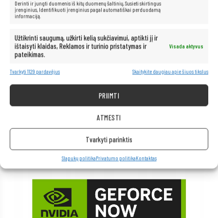
Derinti ir jungti duomenis iš kitų duomenų šaltinių, Susieti skirtingus
įrenginius, Identifikuoti įrenginius pagal automatiškai perduodamą
informaciją.
Užtikrinti saugumą, užkirti kelią sukčiavimui, aptikti jį ir
ištaisyti klaidas, Reklamos ir turinio pristatymas ir
Visada aktyvus
pateikimas.
Tvarkyti 1129 pardavėjus
Skaitykite daugiau apie šiuos tikslus
PRIIMTI
ATMESTI
Tvarkyti parinktis
Slapukų politika
Privatumo politika
Kontaktas