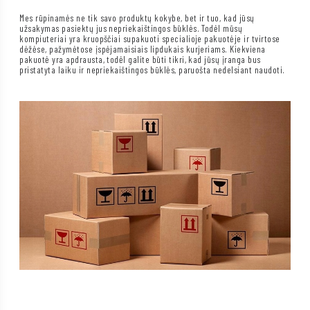
Mes rūpinamės ne tik savo produktų kokybe, bet ir tuo, kad jūsų
užsakymas pasiektų jus nepriekaištingos būklės. Todėl mūsų
kompiuteriai yra kruopščiai supakuoti specialioje pakuotėje ir tvirtose
dėžėse, pažymėtose įspėjamaisiais lipdukais kurjeriams. Kiekviena
pakuotė yra apdrausta, todėl galite būti tikri, kad jūsų įranga bus
pristatyta laiku ir nepriekaištingos būklės, paruošta nedelsiant naudoti.