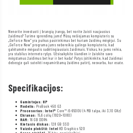
Nenorite investuoti į brangią įrangą, bet norite žaisti naujausius
žaidimus? Turime sprendimą jums! Mūsų nešiojamas kompiuteris su
„GeForce Now“ yra puikus pasirinkimas bet kuriam žaidimų mėgėjui. Su
„GeForce Now“ programa jums nebereikia galingo kompiuterio, kad
galėtumėte mėgautis sudėtingiausiais žaidimais. Viskas, ko jums reikia,
yra stabilus interneto ryšys. Užsisakykite šiandien ir žaiskite savo
mėgstamus žaidimus bet kur ir bet kada! Patys įsitikinkite, kad žaidimai
debesyje gali suteikti nepamirštamą žaidimo patirtį, nesvarbu, kur esate.
Specifikacijos:
Gamintojas: HP
Modelis:
ProBook 450 G3
Procesorius: Intel®
Core™ i5-6500U (4 MB talpa, iki 3,10 GHz)
Ekranas:
15,6 colių (1920×1080)
RAM:
16 GB DDR4
Kietasis diskas:
128 GB SSD
Vaizdo plokštė: Intel
HD Graphics 520
Garso plokštė:
16 bitų, garsiakalbiai