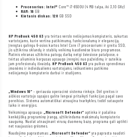
Procesorius: Intel®
Core™ i7-6500U (4 MB talpa, iki 3,10 GHz)
RAM: 16
GB
Kietasis diskas: 128
GB SSD
HP ProBook 450 G3
yra tvirtas verslo nešiojamas kompiuteris, sukurtas
vartotojams, kurie vertina patikimumą, funkcionalumą ir eleganciją.
Įrengtas galingu 6-osios kartos Intel Core i7 procesoriumi ir greitu SSD,
jis užtikrina sklandų ir stabilų veikimą kasdienėse biuro programose.
Matinis ekranas užtikrina patogų darbą netgi šviesiose patalpose, o
tvirtas aliuminio korpusas apsaugo įrenginį nuo pažeidimų ir suteikia
jam profesionalų išvaizdą.
HP ProBook 450 G3
yra puikus sprendimas
įmonėms ir individualiems vartotojams, ieškantiems patikimo
nešiojamojo kompiuterio darbui ir studijoms.
„Windows 10“
– geriausia operacinė sistema rinkoje. Dėl greitos ir
aiškios vartotojo sąsajos galite lengvai pritaikyti funkcijas pagal savo
poreikius. Sistema automatiškai atnaujina tvarkykles, todėl sutaupote
laiko ir energijos.
Veiksminga apsauga:
„Microsoft Defender“
aptinka ir pašalina
kenkėjišką programinę įrangą, užtikrindama maksimalų kompiuterio
saugumą. Nuolat atnaujinant virusų duomenų bazę, programa gali aptikti
net naujausias grėsmes.
Naudojimo paprastumas:
„Microsoft Defender“
yra paprasta naudoti