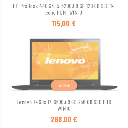
HP ProBook 440 G3 i5-6200U 8 GB 128 GB SSD 14
colių HDMI WIN10
115,00
€
Į KREPŠELĮ
Lenovo T460s i7-6600u 8 GB 256 GB SSD FHD
WIN10
288,00
€