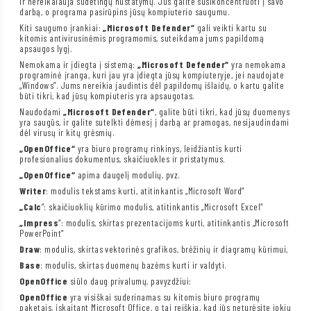
ir nereikalauja sudėtingų nustatymų. Jūs galite susikoncentruoti į savo
darbą, o programa pasirūpins jūsų kompiuterio saugumu.
Kiti saugumo įrankiai:
„Microsoft Defender“
gali veikti kartu su
kitomis antivirusinėmis programomis, suteikdama jums papildomą
apsaugos lygį.
Nemokama ir įdiegta į sistemą:
„Microsoft Defender“
yra nemokama
programinė įranga, kuri jau yra įdiegta jūsų kompiuteryje, jei naudojate
„Windows“. Jums nereikia jaudintis dėl papildomų išlaidų, o kartu galite
būti tikri, kad jūsų kompiuteris yra apsaugotas.
Naudodami
„Microsoft Defender“
, galite būti tikri, kad jūsų duomenys
yra saugūs, ir galite sutelkti dėmesį į darbą ar pramogas, nesijaudindami
dėl virusų ir kitų grėsmių.
„OpenOffice“
yra biuro programų rinkinys, leidžiantis kurti
profesionalius dokumentus, skaičiuokles ir pristatymus.
„OpenOffice“
apima daugelį modulių, pvz.
Writer
: modulis tekstams kurti, atitinkantis „Microsoft Word“
„Calc
“: skaičiuoklių kūrimo modulis, atitinkantis „Microsoft Excel“
„Impress
“: modulis, skirtas prezentacijoms kurti, atitinkantis „Microsoft
PowerPoint“
Draw
: modulis, skirtas vektorinės grafikos, brėžinių ir diagramų kūrimui,
Base
: modulis, skirtas duomenų bazėms kurti ir valdyti.
OpenOffice
siūlo daug privalumų, pavyzdžiui:
OpenOffice
yra visiškai suderinamas su kitomis biuro programų
paketais, įskaitant Microsoft Office, o tai reiškia, kad jūs neturėsite jokių