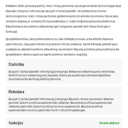
Siekdami teikti geriausią patirtį, mes ir mūsų partneriai naudojame tokias technologijas kaip
Matinis ekranas
slapukai įrenginio informacijai saugoti ir (arba) pasiekti. Jei sutiksime su šiomis
technologijomis, mes ir mūsų partneriai galėsime apdoroti asmens duomenis, tokius kaip
naršymo elgsena ar unikalūs ID šioje svetainėje, ir rodyti (ne)personalizuotus skelbimus.
Norite patogiai dirbti su nešiojamuoju kompiuteriu bet kokiomis
Nesutikimas arba sutikimo atšaukimas gali neigiamai paveikti tam tikras funkcijas ir
sąlygomis, be akinimo ar akių nuovargio rizikos? „
“ nešiojamasis
funkcijas.
kompiuteris su
matiniu ekranu
yra puikus sprendimas jums!
Dėka
matinio ekrano,
neturėsite jokių problemų su šviesos
Spustelėkite toliau, kad sutiktumėte su tuo, kas išdėstyta pirmiau, arba atlikite išsamius
atspindžiais, todėl galėsite laisvai dirbti įvairiomis sąlygomis, tiek
pasirinkimus. Jūsų pasirinkimai bus taikomi tik šiai svetainei. Galite bet kada pakeisti savo
patalpoje, tiek lauke.
Matinis ekranas
taip pat yra daug mažiau
nustatymus, įskaitant sutikimo atšaukimą, naudodami Slapukų politikos perjungiklius arba
varginantis akims, todėl galėsite dirbti ilgiau ir patogiau, nejausdami
spustelėdami ekrano apačioje esantį sutikimo tvarkymo mygtuką.
diskomforto.
Statistika
Saugoti ir (arba) pasiekti informaciją įrenginyje, Reklamos veiksmingumo vertinimas,
Vertinti turinio veiksmingumą, Suprasti, kokios yra auditorijos vertinant statistikos
Neribotos multimedijos galimybės yra
duomenis arba skirtingų šaltinių derinius.
po ranka!
Rinkodara
Saugoti ir (arba) pasiekti informaciją įrenginyje, Naudoti ribotus duomenis reklamai
Kompiuteris taip pat idealiai tinka visoms multimedijos programoms.
parinkti, Sukurti profilius suasmenintai reklamai, Naudokite profilius suasmenintai
Be vargo transliuokite filmus ir muziką geriausia kokybe iš tokių
reklamai pasirinkti, Sukurti profilius turiniui suasmeninti, Naudoti profilius
suasmenintam turiniui pasirinkti, Kurti ir tobulinti paslaugas.
platformų kaip „Netflix“, „HBO“, „Amazon“, „YouTube“, „Spotify“ ir
„Facebook“.
funkcijos
Visada aktyvus