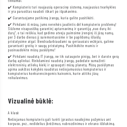
tinkamai.
✔️ Kompiuteris turi naujausią operacinę sistemą, naujausius tvarkykles
ir yra paruoštas naudoti iškart po išpakavimo.
✔️ Garantuojame patikimą įrangą, kuria galite pasitikėti.
✔️ Pirkdami iš mūsų, jums nereikės jaudintis dėl kompiuterio problemų!
Siūlome visapusišką garantinį aptarnavimą ir garantiją „nuo durų iki
durų“, o tai reiškia, kad gedimo atveju paimsime įrenginį iš jūsų namų,
per 3 darbo dienas jį suremontuosime ir be papildomų išlaidų
pristatysime atgal. Bendradarbiaudami su geriausiais vežėjais, galime
garantuoti greitą ir saugų pristatymą. Pasitikėkite mumis ir
pasinaudokite mūsų pasiūlymu!
✔️ Pirkdami naudotą IT įrangą, ne tik sutaupote pinigų, bet ir darote gerą
darbą aplinkai. Rinkdamiesi naudotą įrangą, padedate sumažinti
elektroninių atliekų kiekį ir apsaugoti mūsų planetą. Mūsų pasiūlymas
apima aukštos kokybės naudotus nešiojamuosius kompiuterius ir
kompiuterius konkurencingomis kainomis, kurie atitiks jūsų
reikalavimus.
Vizualinė būklė:
A klasė
Nešiojamas kompiuteris gali turėti įprastus naudojimo požymius ant
korpuso, pvz., nedidelius įbrėžimus, nubrozdinimus ir ekrano išblukimą.