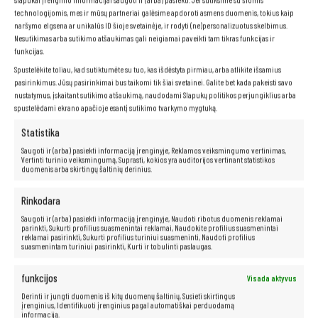
technologijomis, mes ir mūsų partneriai galėsime apdoroti asmens duomenis, tokius kaip
Dėka matinio ekrano
, neturėsite jokių problemų su šviesos
atspindžiais, todėl galėsite laisvai dirbti įvairiomis sąlygomis, tiek
naršymo elgsena ar unikalūs ID šioje svetainėje, ir rodyti (ne)personalizuotus skelbimus.
patalpoje, tiek lauke.
Matinis ekranas
taip pat yra daug mažiau
Nesutikimas arba sutikimo atšaukimas gali neigiamai paveikti tam tikras funkcijas ir
varginantis akims, todėl galėsite dirbti ilgiau ir patogiau, nejausdami
funkcijas.
diskomforto.
Spustelėkite toliau, kad sutiktumėte su tuo, kas išdėstyta pirmiau, arba atlikite išsamius
pasirinkimus. Jūsų pasirinkimai bus taikomi tik šiai svetainei. Galite bet kada pakeisti savo
nustatymus, įskaitant sutikimo atšaukimą, naudodami Slapukų politikos perjungiklius arba
spustelėdami ekrano apačioje esantį sutikimo tvarkymo mygtuką.
Neribotos multimedijos galimybės yra
po ranka!
Statistika
Saugoti ir (arba) pasiekti informaciją įrenginyje, Reklamos veiksmingumo vertinimas,
Vertinti turinio veiksmingumą, Suprasti, kokios yra auditorijos vertinant statistikos
Kompiuteris taip pat idealiai tinka visoms multimedijos programoms.
duomenis arba skirtingų šaltinių derinius.
Be vargo transliuokite filmus ir muziką geriausia kokybe iš tokių
platformų kaip „Netflix“, „HBO“, „Amazon“, „YouTube“, „Spotify“ ir
Rinkodara
„Facebook“.
Saugoti ir (arba) pasiekti informaciją įrenginyje, Naudoti ribotus duomenis reklamai
parinkti, Sukurti profilius suasmenintai reklamai, Naudokite profilius suasmenintai
reklamai pasirinkti, Sukurti profilius turiniui suasmeninti, Naudoti profilius
suasmenintam turiniui pasirinkti, Kurti ir tobulinti paslaugas.
funkcijos
Visada aktyvus
Derinti ir jungti duomenis iš kitų duomenų šaltinių, Susieti skirtingus
įrenginius, Identifikuoti įrenginius pagal automatiškai perduodamą
informaciją.