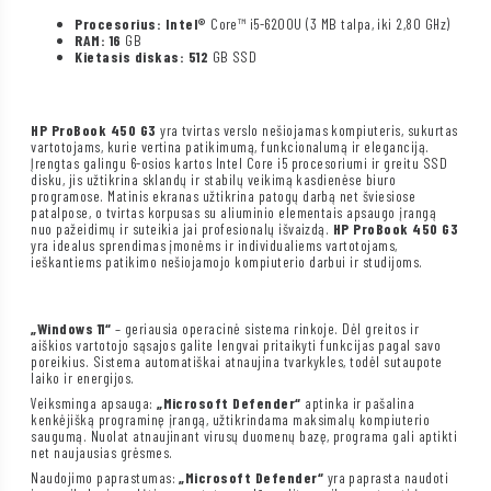
Procesorius: Intel®
Core™ i5-6200U (3 MB talpa, iki 2,80 GHz)
RAM: 16
GB
Kietasis diskas: 512
GB SSD
HP ProBook 450 G3
yra tvirtas verslo nešiojamas kompiuteris, sukurtas
vartotojams, kurie vertina patikimumą, funkcionalumą ir eleganciją.
Įrengtas galingu 6-osios kartos Intel Core i5 procesoriumi ir greitu SSD
disku, jis užtikrina sklandų ir stabilų veikimą kasdienėse biuro
programose. Matinis ekranas užtikrina patogų darbą net šviesiose
patalpose, o tvirtas korpusas su aliuminio elementais apsaugo įrangą
nuo pažeidimų ir suteikia jai profesionalų išvaizdą.
HP ProBook 450 G3
yra idealus sprendimas įmonėms ir individualiems vartotojams,
ieškantiems patikimo nešiojamojo kompiuterio darbui ir studijoms.
„Windows 11“
– geriausia operacinė sistema rinkoje. Dėl greitos ir
aiškios vartotojo sąsajos galite lengvai pritaikyti funkcijas pagal savo
poreikius. Sistema automatiškai atnaujina tvarkykles, todėl sutaupote
laiko ir energijos.
Veiksminga apsauga:
„Microsoft Defender“
aptinka ir pašalina
kenkėjišką programinę įrangą, užtikrindama maksimalų kompiuterio
saugumą. Nuolat atnaujinant virusų duomenų bazę, programa gali aptikti
net naujausias grėsmes.
Naudojimo paprastumas:
„Microsoft Defender“
yra paprasta naudoti