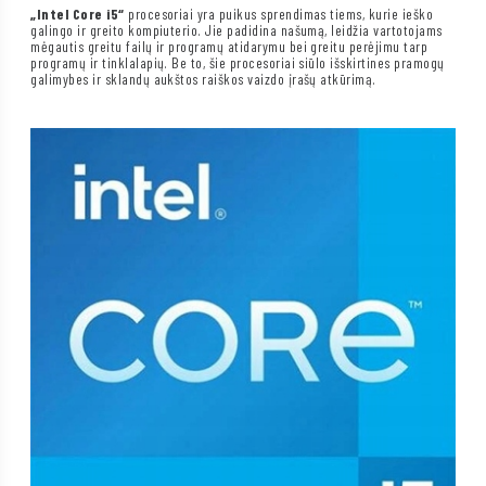
„Intel Core i5“
procesoriai yra puikus sprendimas tiems, kurie ieško
galingo ir greito kompiuterio. Jie padidina našumą, leidžia vartotojams
mėgautis greitu failų ir programų atidarymu bei greitu perėjimu tarp
programų ir tinklalapių. Be to, šie procesoriai siūlo išskirtines pramogų
galimybes ir sklandų aukštos raiškos vaizdo įrašų atkūrimą.