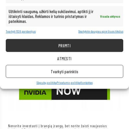
Užtikrinti saugumą, užkirti kelią sukčiavimui, aptikti jį ir
ištaisyti klaidas, Reklamos ir turinio pristatymas ir
Visada aktyvus
pateikimas.
Tvarkyti 1128 pardavėjus
Skaitykite daugiau apie šiuos tikslus
PRIIMTI
ATMESTI
Tvarkyti parinktis
Slapukų politika
Privatumo politika
Kontaktas
Nenorite investuoti į brangią įrangą, bet norite žaisti naujausius