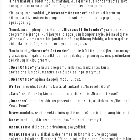
ir nereikalauja sudėtingų nustatymų. Jūs galite susikoncentruoti į savo
darbą, o programa pasirūpins jūsų kompiuterio saugumu.
Kiti saugumo įrankiai:
„Microsoft Defender“
gali veikti kartu su
kitomis antivirusinėmis programomis, suteikdamas jums papildomą
apsaugos lygį.
Nemokama ir įdiegta į sistemą:
„Microsoft Defender“
yra nemokama
programinė įranga, kuri jau yra įdiegta jūsų kompiuteryje, jei naudojate
„Windows“. Jums nereikia jaudintis dėl papildomų išlaidų, o kartu galite
būti tikri, kad jūsų kompiuteris yra apsaugotas.
Naudodami
„Microsoft Defender“
, galite būti tikri, kad jūsų duomenys
yra saugūs, ir galite sutelkti dėmesį į darbą ar pramogas, nesijaudindami
dėl virusų ir kitų grėsmių.
„OpenOffice“
yra biuro programų rinkinys, leidžiantis kurti
profesionalius dokumentus, skaičiuokles ir pristatymus.
„OpenOffice“
apima daugelį modulių, pvz.
Writer
: modulis tekstams kurti, atitinkantis „Microsoft Word“
„Calc
“: skaičiuoklių kūrimo modulis, atitinkantis „Microsoft Excel“
„Impress
“: modulis, skirtas prezentacijoms kurti, atitinkantis „Microsoft
PowerPoint“
Draw
: modulis, skirtas vektorinės grafikos, brėžinių ir diagramų kūrimui,
Base
: modulis, skirtas duomenų bazėms kurti ir valdyti.
OpenOffice
siūlo daug privalumų, pavyzdžiui:
OpenOffice
yra visiškai suderinamas su kitomis biuro programų
paketais, įskaitant Microsoft Office, o tai reiškia, kad jūs neturėsite jokių