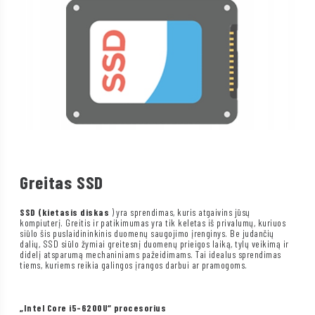
Greitas SSD
SSD (kietasis diskas
) yra sprendimas, kuris atgaivins jūsų
kompiuterį. Greitis ir patikimumas yra tik keletas iš privalumų, kuriuos
siūlo šis puslaidininkinis duomenų saugojimo įrenginys. Be judančių
dalių, SSD siūlo žymiai greitesnį duomenų prieigos laiką, tylų veikimą ir
didelį atsparumą mechaniniams pažeidimams. Tai idealus sprendimas
tiems, kuriems reikia galingos įrangos darbui ar pramogoms.
„Intel Core i5-6200U“ procesorius