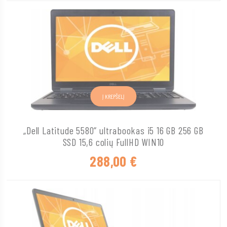
Į KREPŠELĮ
„Dell Latitude 5580“ ultrabookas i5 16 GB 256 GB
SSD 15,6 colių FullHD WIN10
288,00
€