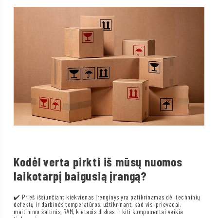
Kodėl verta pirkti iš mūsų nuomos
laikotarpį baigusią įrangą?
✔️ Prieš išsiunčiant kiekvienas įrenginys yra patikrinamas dėl techninių
defektų ir darbinės temperatūros, užtikrinant, kad visi prievadai,
maitinimo šaltinis, RAM, kietasis diskas ir kiti komponentai veikia