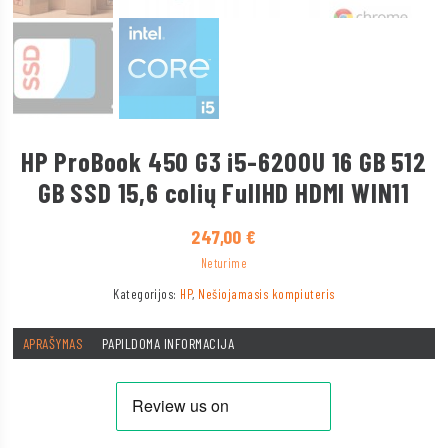
HP ProBook 450 G3 i5-6200U 16 GB 512
GB SSD 15,6 colių FullHD HDMI WIN11
247,00
€
Neturime
Kategorijos:
HP
,
Nešiojamasis kompiuteris
APRAŠYMAS
PAPILDOMA INFORMACIJA