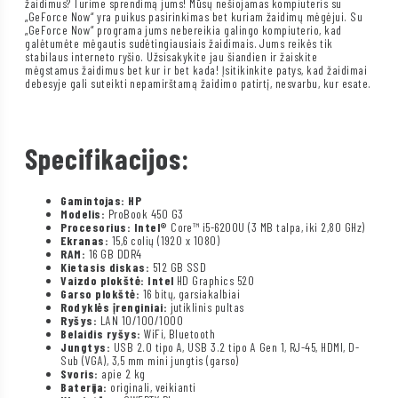
žaidimus? Turime sprendimą jums! Mūsų nešiojamas kompiuteris su
„GeForce Now“ yra puikus pasirinkimas bet kuriam žaidimų mėgėjui. Su
„GeForce Now“ programa jums nebereikia galingo kompiuterio, kad
galėtumėte mėgautis sudėtingiausiais žaidimais. Jums reikės tik
stabilaus interneto ryšio. Užsisakykite jau šiandien ir žaiskite
mėgstamus žaidimus bet kur ir bet kada! Įsitikinkite patys, kad žaidimai
debesyje gali suteikti nepamirštamą žaidimo patirtį, nesvarbu, kur esate.
Specifikacijos:
Gamintojas: HP
Modelis:
ProBook 450 G3
Procesorius: Intel®
Core™ i5-6200U (3 MB talpa, iki 2,80 GHz)
Ekranas:
15,6 colių (1920 x 1080)
RAM:
16 GB DDR4
Kietasis diskas:
512 GB SSD
Vaizdo plokštė: Intel
HD Graphics 520
Garso plokštė:
16 bitų, garsiakalbiai
Rodyklės įrenginiai:
jutiklinis pultas
Ryšys:
LAN 10/100/1000
Belaidis ryšys:
WiFi, Bluetooth
Jungtys:
USB 2.0 tipo A, USB 3.2 tipo A Gen 1, RJ-45, HDMI, D-
Sub (VGA), 3,5 mm mini jungtis (garso)
Svoris:
apie 2 kg
Baterija:
originali, veikianti