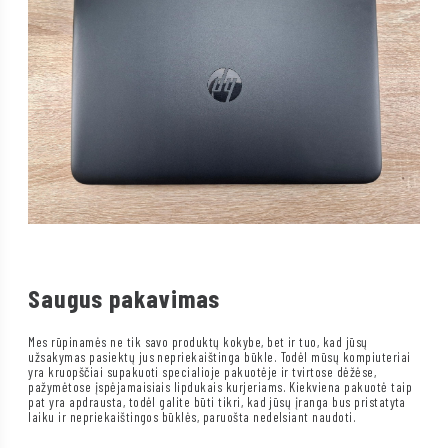
Saugus pakavimas
Mes rūpinamės ne tik savo produktų kokybe, bet ir tuo, kad jūsų
užsakymas pasiektų jus nepriekaištinga būkle. Todėl mūsų kompiuteriai
yra kruopščiai supakuoti specialioje pakuotėje ir tvirtose dėžėse,
pažymėtose įspėjamaisiais lipdukais kurjeriams. Kiekviena pakuotė taip
pat yra apdrausta, todėl galite būti tikri, kad jūsų įranga bus pristatyta
laiku ir nepriekaištingos būklės, paruošta nedelsiant naudoti.