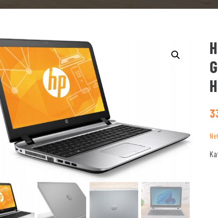
H
G
H
3
Ne
Ka