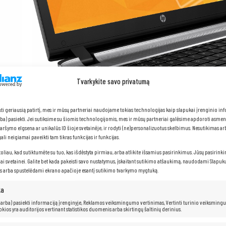
Tvarkykite savo privatumą
kti geriausią patirtį, mes ir mūsų partneriai naudojame tokias technologijas kaip slapukai įrenginio in
arba) pasiekti. Jei sutiksime su šiomis technologijomis, mes ir mūsų partneriai galėsime apdoroti asme
naršymo elgsena ar unikalūs ID šioje svetainėje, ir rodyti (ne)personalizuotus skelbimus. Nesutikimas a
li neigiamai paveikti tam tikras funkcijas ir funkcijas.
toliau, kad sutiktumėte su tuo, kas išdėstyta pirmiau, arba atlikite išsamius pasirinkimus. Jūsų pasirink
iai svetainei. Galite bet kada pakeisti savo nustatymus, įskaitant sutikimo atšaukimą, naudodami Slapukų
s arba spustelėdami ekrano apačioje esantį sutikimo tvarkymo mygtuką.
ka
HP ProBook 450 G3
 (arba) pasiekti informaciją įrenginyje, Reklamos veiksmingumo vertinimas, Vertinti turinio veiksming
kokios yra auditorijos vertinant statistikos duomenis arba skirtingų šaltinių derinius.