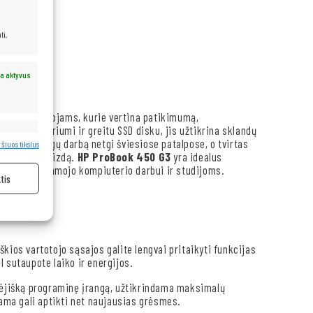
ti,
a aktyvus
urtas vartotojams, kurie vertina patikimumą,
 i5 procesoriumi ir greitu SSD disku, jis užtikrina sklandų
a aktyvus
ikrina patogų darbą netgi šviesiose patalpose, o tvirtas
 šiuos tikslus
esionalų išvaizdą.
HP ProBook 450 G3
yra idealus
kimo nešiojamojo kompiuterio darbui ir studijoms.
tis
škios vartotojo sąsajos galite lengvai pritaikyti funkcijas
 sutaupote laiko ir energijos.
kėjišką programinę įrangą, užtikrindama maksimalų
ma gali aptikti net naujausias grėsmes.