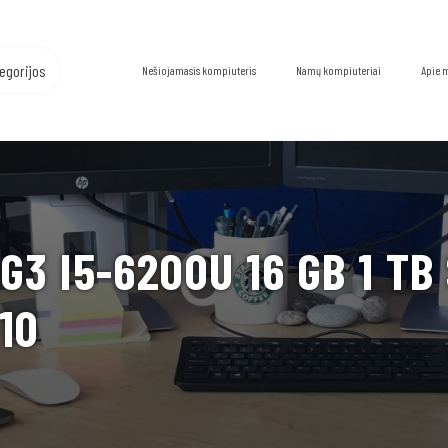
egorijos
Nešiojamasis kompiuteris
Namų kompiuteriai
Apie 
3 I5-6200U 16 GB 1 TB 
10