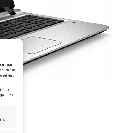
formacijai
ns duomenis,
rba sutikimo
imai bus
 politikos
umą,