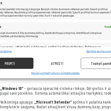
ra
Procesorius: Intel®
Core™ i5-6200U (3 MB talpa, iki 2,80 GHz)
RAM: 16
GB
 (arba) pasiekti informaciją įrenginyje, Naudoti ribotus duomenis reklamai parinkti, Sukurti profilius
ai reklamai, Naudokite profilius suasmenintai reklamai pasirinkti, Sukurti profilius turiniui suasmenin
Kietasis diskas: 1
TB SSD
ofilius suasmenintam turiniui pasirinkti, Kurti ir tobulinti paslaugas.
s
Visad
 jungti duomenis iš kitų duomenų šaltinių, Susieti skirtingus įrenginius, Identifikuoti įrenginius
omatiškai perduodamą informaciją.
HP ProBook 450 G3
– tai tvirtas verslo nešiojamas kompiuteris, suk
funkcionalumą ir eleganciją. Įrengtas galingu 6-osios kartos Intel Core
i saugumą, užkirti kelią sukčiavimui, aptikti jį ir ištaisyti klaidas, Reklamos ir
Visad
ir stabilų veikimą kasdieninėse biuro programose. Matinis ekranas užt
pristatymas ir pateikimas.
 pardavėjus
Skaitykite daugiau apie
aliuminio korpusas apsaugo įrangą nuo pažeidimų ir suteikia jai prof
sprendimas įmonėms ir individualiems vartotojams, ieškantiems pati
PRIIMTI
ATMESTI
Tvarkyti parink
Slapukų politika
Privatumo politika
Kontaktas
„Windows 10“
– geriausia operacinė sistema rinkoje. Dėl greitos ir ai
pagal savo poreikius. Sistema automatiškai atnaujina tvarkykles, todėl
Veiksminga apsauga:
„Microsoft Defender“
aptinka ir pašalina ken
kompiuterio saugumą. Nuolat atnaujinant virusų duomenų bazę, progra