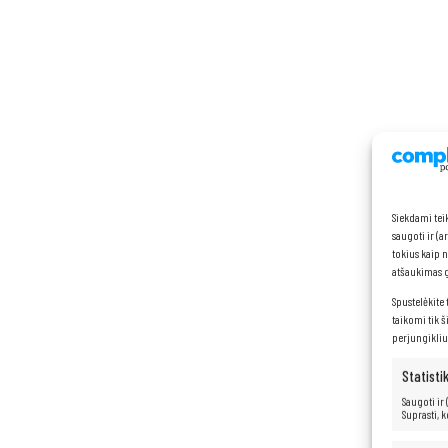
Siekdami tei
saugoti ir (
tokius kaip 
atšaukimas ga
Spustelėkite 
taikomi tik š
perjungikliu
Statisti
Saugoti ir
Suprasti, 