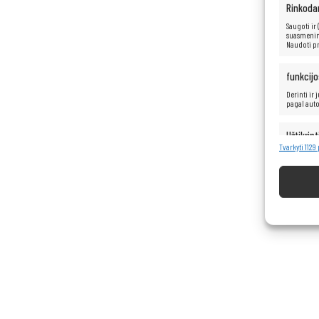
Rinkoda
Saugoti ir
suasmenint
Naudoti pr
funkcijo
Derinti ir
pagal aut
Užtikrint
turinio 
Tvarkyti 1129