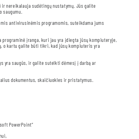
 ir nereikalauja sudėtingų nustatymų. Jūs galite
io saugumu.
itomis antivirusinėmis programomis, suteikdama jums
programinė įranga, kuri jau yra įdiegta jūsų kompiuteryje,
 o kartu galite būti tikri, kad jūsų kompiuteris yra
ys yra saugūs, ir galite sutelkti dėmesį į darbą ar
nalius dokumentus, skaičiuokles ir pristatymus.
osoft PowerPoint“
mui,