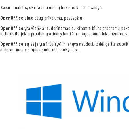
Base
: modulis, skirtas duomenų bazėms kurti ir valdyti.
OpenOffice
siūlo daug privalumų, pavyzdžiui:
OpenOffice
yra visiškai suderinamas su kitomis biuro programų paketa
neturėsite jokių problemų atidarydami ir redaguodami dokumentus, s
OpenOffice są
saja yra intuityvi ir lengva naudoti, todėl galite sute
programinės įrangos naudojimo mokymąsi.