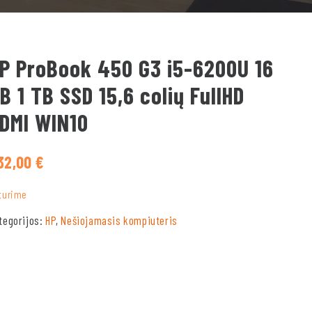
P ProBook 450 G3 i5-6200U 16
B 1 TB SSD 15,6 colių FullHD
DMI WIN10
32,00
€
turime
tegorijos:
HP
,
Nešiojamasis kompiuteris