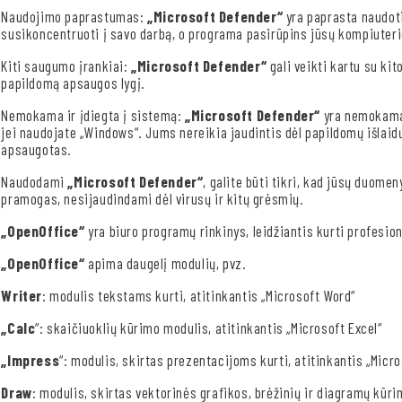
Naudojimo paprastumas:
„Microsoft Defender“
yra paprasta naudoti
susikoncentruoti į savo darbą, o programa pasirūpins jūsų kompiuter
Kiti saugumo įrankiai:
„Microsoft Defender“
gali veikti kartu su k
papildomą apsaugos lygį.
Nemokama ir įdiegta į sistemą:
„Microsoft Defender“
yra nemokama 
jei naudojate „Windows“. Jums nereikia jaudintis dėl papildomų išlaidų,
apsaugotas.
Naudodami
„Microsoft Defender“
, galite būti tikri, kad jūsų duomen
pramogas, nesijaudindami dėl virusų ir kitų grėsmių.
„OpenOffice“
yra biuro programų rinkinys, leidžiantis kurti profesio
„OpenOffice“
apima daugelį modulių, pvz.
Writer
: modulis tekstams kurti, atitinkantis „Microsoft Word“
„Calc
“: skaičiuoklių kūrimo modulis, atitinkantis „Microsoft Excel“
„Impress
“: modulis, skirtas prezentacijoms kurti, atitinkantis „Micr
Draw
: modulis, skirtas vektorinės grafikos, brėžinių ir diagramų kūri