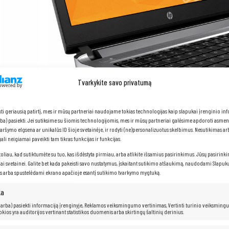
Tvarkykite savo privatumą
kti geriausią patirtį, mes ir mūsų partneriai naudojame tokias technologijas kaip slapukai įrenginio in
arba) pasiekti. Jei sutiksime su šiomis technologijomis, mes ir mūsų partneriai galėsime apdoroti asme
naršymo elgsena ar unikalūs ID šioje svetainėje, ir rodyti (ne)personalizuotus skelbimus. Nesutikimas a
li neigiamai paveikti tam tikras funkcijas ir funkcijas.
toliau, kad sutiktumėte su tuo, kas išdėstyta pirmiau, arba atlikite išsamius pasirinkimus. Jūsų pasirink
iai svetainei. Galite bet kada pakeisti savo nustatymus, įskaitant sutikimo atšaukimą, naudodami Slapukų
s arba spustelėdami ekrano apačioje esantį sutikimo tvarkymo mygtuką.
ka
HP ProBook 440 G3
 (arba) pasiekti informaciją įrenginyje, Reklamos veiksmingumo vertinimas, Vertinti turinio veiksming
kokios yra auditorijos vertinant statistikos duomenis arba skirtingų šaltinių derinius.