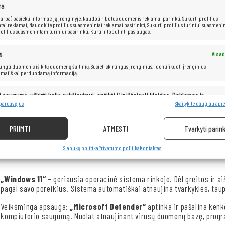
ra
Procesorius: Intel®
Core™ i3-6100U (3 MB talpa, iki 2,30 GHz)
RAM: 8
GB
 (arba) pasiekti informaciją įrenginyje, Naudoti ribotus duomenis reklamai parinkti, Sukurti profilius
ai reklamai, Naudokite profilius suasmenintai reklamai pasirinkti, Sukurti profilius turiniui suasmenin
Kietasis diskas: 512
GB SSD
ofilius suasmenintam turiniui pasirinkti, Kurti ir tobulinti paslaugas.
s
Visad
 jungti duomenis iš kitų duomenų šaltinių, Susieti skirtingus įrenginius, Identifikuoti įrenginius
omatiškai perduodamą informaciją.
HP ProBook 440 G3
yra tvirtas verslo nešiojamas kompiuteris, suku
ir eleganciją. Įrengtas galingu 6-osios kartos Intel Core i3 procesorium
i saugumą, užkirti kelią sukčiavimui, aptikti jį ir ištaisyti klaidas, Reklamos ir
Visad
kasdieninėse biuro programose. Matinis ekranas užtikrina patogų darb
pristatymas ir pateikimas.
 pardavėjus
Skaitykite daugiau apie
apsaugo įrenginį nuo pažeidimų ir suteikia jam profesionalią išvaizdą
individualiems vartotojams, ieškantiems patikimo nešiojamojo kompiu
PRIIMTI
ATMESTI
Tvarkyti parink
Slapukų politika
Privatumo politika
Kontaktas
„Windows 11“
– geriausia operacinė sistema rinkoje. Dėl greitos ir ai
pagal savo poreikius. Sistema automatiškai atnaujina tvarkykles, taup
Veiksminga apsauga:
„Microsoft Defender“
aptinka ir pašalina ken
kompiuterio saugumą. Nuolat atnaujinant virusų duomenų bazę, progra