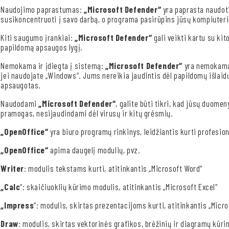
Naudojimo paprastumas:
„Microsoft Defender“
yra paprasta naudoti
susikoncentruoti į savo darbą, o programa pasirūpins jūsų kompiuter
Kiti saugumo įrankiai:
„Microsoft Defender“
gali veikti kartu su k
papildomą apsaugos lygį.
Nemokama ir įdiegta į sistemą:
„Microsoft Defender“
yra nemokama 
jei naudojate „Windows“. Jums nereikia jaudintis dėl papildomų išlaidų,
apsaugotas.
Naudodami
„Microsoft Defender“
, galite būti tikri, kad jūsų duomen
pramogas, nesijaudindami dėl virusų ir kitų grėsmių.
„OpenOffice“
yra biuro programų rinkinys, leidžiantis kurti profesio
„OpenOffice“
apima daugelį modulių, pvz.
Writer
: modulis tekstams kurti, atitinkantis „Microsoft Word“
„Calc
“: skaičiuoklių kūrimo modulis, atitinkantis „Microsoft Excel“
„Impress
“: modulis, skirtas prezentacijoms kurti, atitinkantis „Micr
Draw
: modulis, skirtas vektorinės grafikos, brėžinių ir diagramų kūri