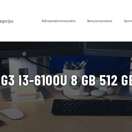
egorijos
Nešiojamasis kompiuteris
Namų kompiuteriai
Apie 
3 I3-6100U 8 GB 512 G