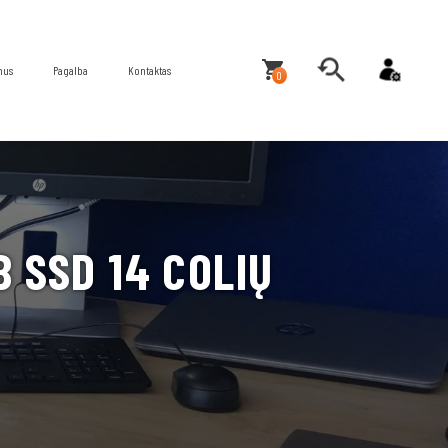
mus
Pagalba
Kontaktas
0
B SSD 14 COLIŲ