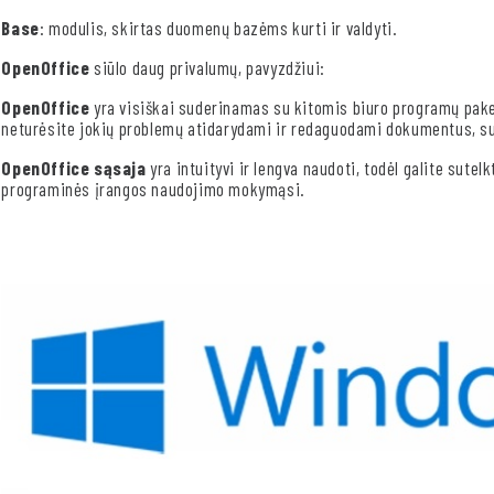
Base
: modulis, skirtas duomenų bazėms kurti ir valdyti.
OpenOffice
siūlo daug privalumų, pavyzdžiui:
OpenOffice
yra visiškai suderinamas su kitomis biuro programų paketa
neturėsite jokių problemų atidarydami ir redaguodami dokumentus, s
OpenOffice sąsaja
yra intuityvi ir lengva naudoti, todėl galite sute
programinės įrangos naudojimo mokymąsi.