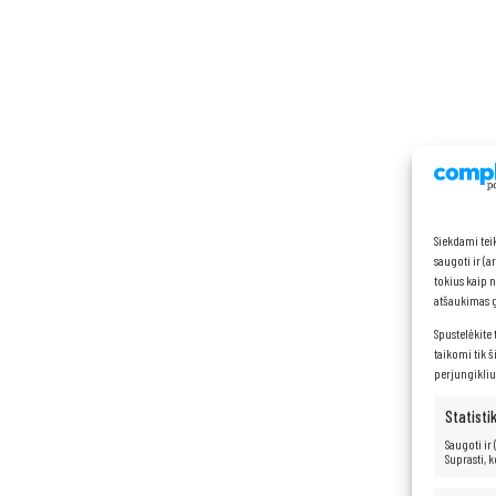
Siekdami tei
saugoti ir (
tokius kaip 
atšaukimas ga
Spustelėkite 
taikomi tik š
perjungikliu
Statisti
Saugoti ir
Suprasti, 