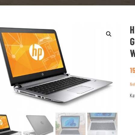
H
G
W
1
Ne
Ka