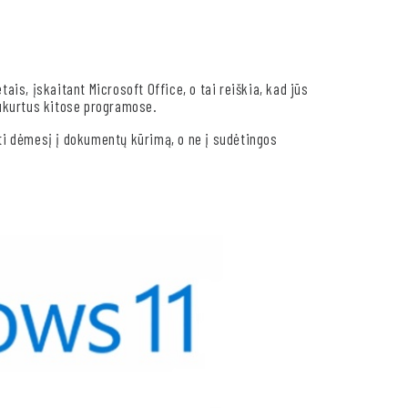
is, įskaitant Microsoft Office, o tai reiškia, kad jūs
ukurtus kitose programose.
lkti dėmesį į dokumentų kūrimą, o ne į sudėtingos