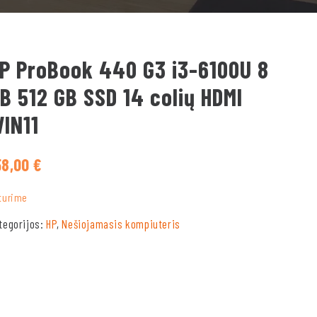
P ProBook 440 G3 i3-6100U 8
B 512 GB SSD 14 colių HDMI
IN11
58,00
€
turime
tegorijos:
HP
,
Nešiojamasis kompiuteris