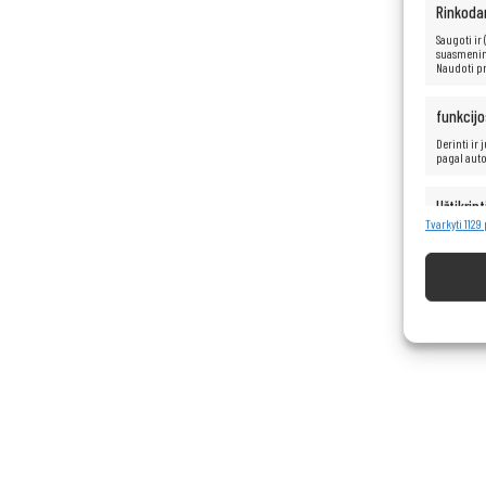
Rinkoda
Saugoti ir
suasmenint
Naudoti pr
funkcijo
Derinti ir
pagal aut
Užtikrint
turinio 
Tvarkyti 1129