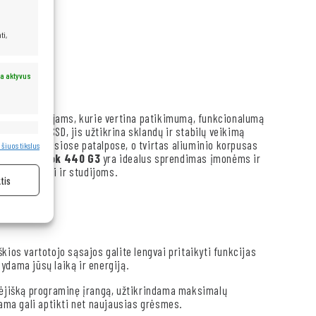
ti,
a aktyvus
rtas vartotojams, kurie vertina patikimumą, funkcionalumą
i ir greitu SSD, jis užtikrina sklandų ir stabilų veikimą
a aktyvus
ą netgi šviesiose patalpose, o tvirtas aliuminio korpusas
 šiuos tikslus
.
HP ProBook 440 G3
yra idealus sprendimas įmonėms ir
terio darbui ir studijoms.
tis
škios vartotojo sąsajos galite lengvai pritaikyti funkcijas
ydama jūsų laiką ir energiją.
kėjišką programinę įrangą, užtikrindama maksimalų
ma gali aptikti net naujausias grėsmes.