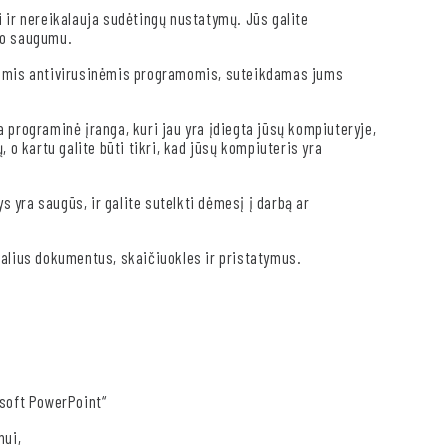
 ir nereikalauja sudėtingų nustatymų. Jūs galite
io saugumu.
itomis antivirusinėmis programomis, suteikdamas jums
programinė įranga, kuri jau yra įdiegta jūsų kompiuteryje,
 o kartu galite būti tikri, kad jūsų kompiuteris yra
ys yra saugūs, ir galite sutelkti dėmesį į darbą ar
nalius dokumentus, skaičiuokles ir pristatymus.
osoft PowerPoint“
mui,