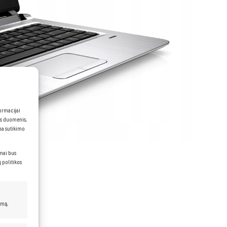
formacijai
ns duomenis,
rba sutikimo
imai bus
 politikos
umą,