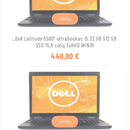
Į KREPŠELĮ
„Dell Latitude 5580“ ultrabookas i5 32 GB 512 GB
SSD 15,6 colių FullHD WIN10
440,00
€
Į KREPŠELĮ