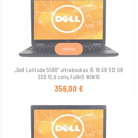
Į KREPŠELĮ
„Dell Latitude 5580“ ultrabookas i5 16 GB 512 GB
SSD 15,6 colių FullHD WIN10
356,00
€