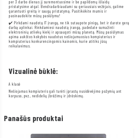
per 3 darbo dienas jį suremontuosime ir be papildomų išlaidų
pristatysime atgal. Bendradarbiaudami su geriausiais vežėjais, galime
garantuoti greitą ir saugų pristatymą. Pasitikėkite mumis ir
pasinaudokite mūsų pasiūlymu!
✔️ Pirkdami naudotą IT įrangą, ne tik sutaupote pinigų, bet ir darote gerą
darbą aplinkai. Rinkdamiesi naudotą įrangą, padedate sumažinti
elektroninių atliekų kiekį ir apsaugoti mūsų planetą. Mūsų pasiūlymas
apima aukštos kokybės naudotus nešiojamuosius kompiuterius ir
kompiuterius konkurencingomis kainomis, kurie atitiks jūsų
reikalavimus.
Vizualinė būklė:
A klasė
Nešiojamas kompiuteris gali turėti įprastų nusidėvėjimo požymių ant
korpuso, pvz., nedidelių įbrėžimų ir įdrėskimų.
Panašūs produktai