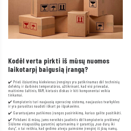
Kodėl verta pirkti iš mūsų nuomos
laikotarpį baigusią įrangą?
✔️ Prieš išsiuntimą kiekvienas įrenginys yra patikrinamas dėl techninių
defektų ir darbinės temperatūros, užtikrinant, kad visi prievadai,
maitinimo šaltinis, RAM, kietasis diskas ir kiti komponentai veikia
tinkamai.
✔️ Kompiuteris turi naujausią operacinę sistemą, naujausius tvarkykles
ir yra paruoštas naudoti iškart po išpakavimo.
✔️ Garantuojame patikimos įrangos pasirinkimą, kuriuo galite pasitikėti.
✔️ Pirkdami iš mūsų, jums nereikės jaudintis dėl kompiuterio problemų!
Siūlome visapusišką garantinį aptarnavimą ir garantiją „nuo durų iki
durų“, o tai reiškia, kad gedimo atveju paimsime įrenginį iš jūsų namų,