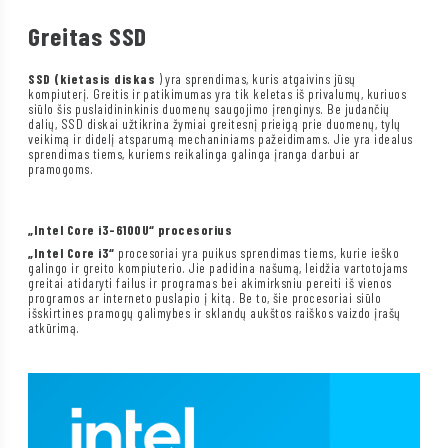
Greitas SSD
SSD (kietasis diskas
) yra sprendimas, kuris atgaivins jūsų
kompiuterį. Greitis ir patikimumas yra tik keletas iš privalumų, kuriuos
siūlo šis puslaidininkinis duomenų saugojimo įrenginys. Be judančių
dalių, SSD diskai užtikrina žymiai greitesnį prieigą prie duomenų, tylų
veikimą ir didelį atsparumą mechaniniams pažeidimams. Jie yra idealus
sprendimas tiems, kuriems reikalinga galinga įranga darbui ar
pramogoms.
„Intel Core i3-6100U“ procesorius
„Intel Core i3“
procesoriai yra puikus sprendimas tiems, kurie ieško
galingo ir greito kompiuterio. Jie padidina našumą, leidžia vartotojams
greitai atidaryti failus ir programas bei akimirksniu pereiti iš vienos
programos ar interneto puslapio į kitą. Be to, šie procesoriai siūlo
išskirtines pramogų galimybes ir sklandų aukštos raiškos vaizdo įrašų
atkūrimą.