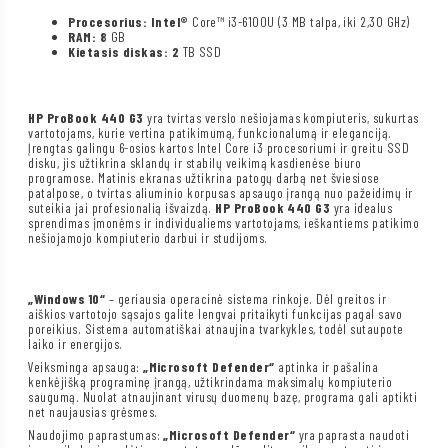
Procesorius: Intel®
Core™ i3-6100U (3 MB talpa, iki 2,30 GHz)
RAM: 8
GB
Kietasis diskas: 2
TB SSD
HP ProBook 440 G3
yra tvirtas verslo nešiojamas kompiuteris, sukurtas
vartotojams, kurie vertina patikimumą, funkcionalumą ir eleganciją.
Įrengtas galingu 6-osios kartos Intel Core i3 procesoriumi ir greitu SSD
disku, jis užtikrina sklandų ir stabilų veikimą kasdienėse biuro
programose. Matinis ekranas užtikrina patogų darbą net šviesiose
patalpose, o tvirtas aliuminio korpusas apsaugo įrangą nuo pažeidimų ir
suteikia jai profesionalią išvaizdą.
HP ProBook 440 G3
yra idealus
sprendimas įmonėms ir individualiems vartotojams, ieškantiems patikimo
nešiojamojo kompiuterio darbui ir studijoms.
„Windows 10“
– geriausia operacinė sistema rinkoje. Dėl greitos ir
aiškios vartotojo sąsajos galite lengvai pritaikyti funkcijas pagal savo
poreikius. Sistema automatiškai atnaujina tvarkykles, todėl sutaupote
laiko ir energijos.
Veiksminga apsauga:
„Microsoft Defender“
aptinka ir pašalina
kenkėjišką programinę įrangą, užtikrindama maksimalų kompiuterio
saugumą. Nuolat atnaujinant virusų duomenų bazę, programa gali aptikti
net naujausias grėsmes.
Naudojimo paprastumas:
„Microsoft Defender“
yra paprasta naudoti