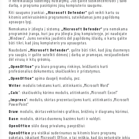
ir nereikalauja sudėtingų nustatymų. Jūs galite susikoncentruoti į savo
darbą, o programa pasirūpins jūsų kompiuterio saugumu.
Kiti saugumo įrankiai:
„Microsoft Defender“
gali veikti kartu su
kitomis antivirusinėmis programomis, suteikdamas jums papildomą
apsaugos lygį.
Nemokama ir įdiegta į sistemą:
„Microsoft Defender“
yra nemokama
programinė įranga, kuri jau yra įdiegta jūsų kompiuteryje, jei naudojate
„Windows“. Jums nereikia jaudintis dėl papildomų išlaidų, o kartu galite
būti tikri, kad jūsų kompiuteris yra apsaugotas.
Naudodami
„Microsoft Defender“
, galite būti tikri, kad jūsų duomenys
yra saugūs, ir galite sutelkti dėmesį į darbą ar pramogas, nesijaudindami
dėl virusų ir kitų grėsmių.
„OpenOffice“
yra biuro programų rinkinys, leidžiantis kurti
profesionalius dokumentus, skaičiuokles ir pristatymus.
„OpenOffice“
apima daugelį modulių, pvz.
Writer
: modulis tekstams kurti, atitinkantis „Microsoft Word“
„Calc
“: skaičiuoklių kūrimo modulis, atitinkantis „Microsoft Excel“
„Impress
“: modulis, skirtas prezentacijoms kurti, atitinkantis „Microsoft
PowerPoint“
Draw
: modulis, skirtas vektorinės grafikos, brėžinių ir diagramų kūrimui,
Base
: modulis, skirtas duomenų bazėms kurti ir valdyti.
OpenOffice
siūlo daug privalumų, pavyzdžiui:
OpenOffice
yra visiškai suderinamas su kitomis biuro programų
paketais, įskaitant Microsoft Office, o tai reiškia, kad jūs neturėsite jokių