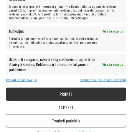
Saugoti ir (arba) pasiekti informaciją įrenginyje, Naudoti ribotus duomenis reklamai
parinkti, Sukurti profilius suasmenintai reklamai, Naudokite profilius suasmenintai
Kompiuteris taip pat idealiai tinka visoms multimedijos programoms.
reklamai pasirinkti, Sukurti profilius turiniui suasmeninti, Naudoti profilius
Be vargo transliuokite filmus ir muziką geriausia kokybe iš tokių
suasmenintam turiniui pasirinkti, Kurti ir tobulinti paslaugas.
platformų kaip „Netflix“, „HBO“, „Amazon“, „YouTube“, „Spotify“ ir
„Facebook“.
funkcijos
Visada aktyvus
Derinti ir jungti duomenis iš kitų duomenų šaltinių, Susieti skirtingus
įrenginius, Identifikuoti įrenginius pagal automatiškai perduodamą
informaciją.
Užtikrinti saugumą, užkirti kelią sukčiavimui, aptikti jį ir
ištaisyti klaidas, Reklamos ir turinio pristatymas ir
Visada aktyvus
pateikimas.
Tvarkyti 1128 pardavėjus
Skaitykite daugiau apie šiuos tikslus
PRIIMTI
ATMESTI
Tvarkyti parinktis