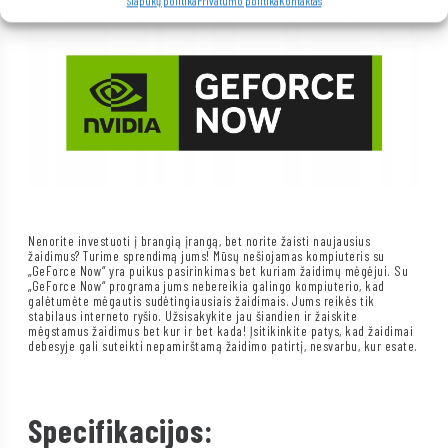
Slapukų politika
Privatumo politika
Kontaktas
Nenorite investuoti į brangią įrangą, bet norite žaisti naujausius
žaidimus? Turime sprendimą jums! Mūsų nešiojamas kompiuteris su
„GeForce Now“ yra puikus pasirinkimas bet kuriam žaidimų mėgėjui. Su
„GeForce Now“ programa jums nebereikia galingo kompiuterio, kad
galėtumėte mėgautis sudėtingiausiais žaidimais. Jums reikės tik
stabilaus interneto ryšio. Užsisakykite jau šiandien ir žaiskite
mėgstamus žaidimus bet kur ir bet kada! Įsitikinkite patys, kad žaidimai
debesyje gali suteikti nepamirštamą žaidimo patirtį, nesvarbu, kur esate.
Specifikacijos: