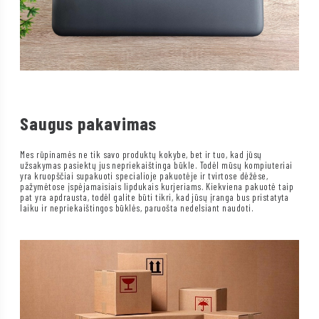
Saugus pakavimas
Mes rūpinamės ne tik savo produktų kokybe, bet ir tuo, kad jūsų
užsakymas pasiektų jus nepriekaištinga būkle. Todėl mūsų kompiuteriai
yra kruopščiai supakuoti specialioje pakuotėje ir tvirtose dėžėse,
pažymėtose įspėjamaisiais lipdukais kurjeriams. Kiekviena pakuotė taip
pat yra apdrausta, todėl galite būti tikri, kad jūsų įranga bus pristatyta
laiku ir nepriekaištingos būklės, paruošta nedelsiant naudoti.