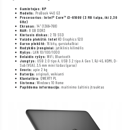
Gamintojas: HP
Modelis:
ProBook 440 G3
Procesorius: Intel® Core™ i3-6100U (3 MB talpa, iki 2,30
GHz)
Ekranas:
14″ (1366×768)
RAM:
8 GB DDR3
Kietasis diskas:
2 TB SSD
Vaizdo plokštė: Intel
HD Graphics 520
Garso plokštė:
16 bitų, garsiakalbiai
Rodyklės įrenginiai:
jutiklinis kilimėlis
Ryšys:
LAN 10/100/1000
Belaidis ryšys:
WiFi, Bluetooth
Jungtys:
USB 2.0 tipo A, USB 3.2 tipo A Gen 1, RJ-45, HDMI, D-
Sub (VGA), 3,5 mm mini lizdas (garso)
Svoris:
apie 2 kg
Baterija:
originali, veikianti
Klaviatūra:
QWERTY PL
Sistema:
Windows 10 Home
Papildoma informacija:
maitinimo šaltinis įtrauktas