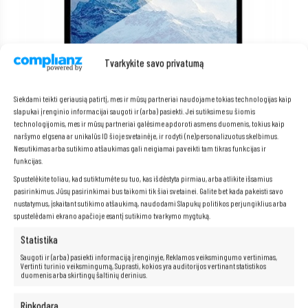
Tvarkykite savo privatumą
Siekdami teikti geriausią patirtį, mes ir mūsų partneriai naudojame tokias technologijas kaip
slapukai įrenginio informacijai saugoti ir (arba) pasiekti. Jei sutiksime su šiomis
Matinis ekranas
technologijomis, mes ir mūsų partneriai galėsime apdoroti asmens duomenis, tokius kaip
naršymo elgsena ar unikalūs ID šioje svetainėje, ir rodyti (ne)personalizuotus skelbimus.
Nesutikimas arba sutikimo atšaukimas gali neigiamai paveikti tam tikras funkcijas ir
Norite patogiai dirbti su nešiojamuoju kompiuteriu bet kokiomis
sąlygomis, be akinimo ar akių nuovargio rizikos? „
“ nešiojamasis
funkcijas.
kompiuteris su
matiniu ekranu
yra puikus sprendimas jums!
Spustelėkite toliau, kad sutiktumėte su tuo, kas išdėstyta pirmiau, arba atlikite išsamius
Dėka matinio ekrano
, neturėsite jokių problemų su šviesos
pasirinkimus. Jūsų pasirinkimai bus taikomi tik šiai svetainei. Galite bet kada pakeisti savo
atspindžiais, todėl galėsite laisvai dirbti įvairiomis sąlygomis, tiek
nustatymus, įskaitant sutikimo atšaukimą, naudodami Slapukų politikos perjungiklius arba
patalpoje, tiek lauke.
Matinis ekranas
taip pat yra daug mažiau
spustelėdami ekrano apačioje esantį sutikimo tvarkymo mygtuką.
varginantis akims, todėl galėsite dirbti ilgiau ir patogiau, nejausdami
diskomforto.
Statistika
Saugoti ir (arba) pasiekti informaciją įrenginyje, Reklamos veiksmingumo vertinimas,
Vertinti turinio veiksmingumą, Suprasti, kokios yra auditorijos vertinant statistikos
duomenis arba skirtingų šaltinių derinius.
Neribotos multimedijos galimybės yra
po ranka!
Rinkodara