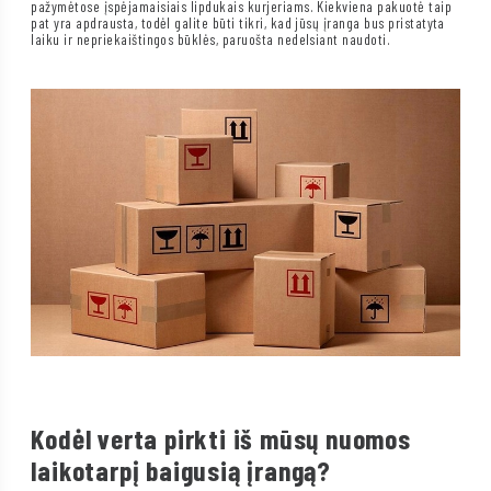
pažymėtose įspėjamaisiais lipdukais kurjeriams. Kiekviena pakuotė taip
pat yra apdrausta, todėl galite būti tikri, kad jūsų įranga bus pristatyta
laiku ir nepriekaištingos būklės, paruošta nedelsiant naudoti.
Kodėl verta pirkti iš mūsų nuomos
laikotarpį baigusią įrangą?