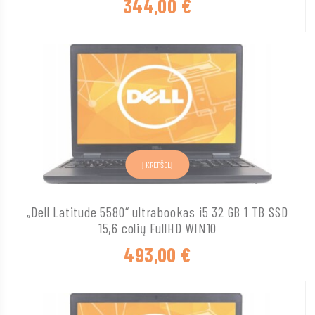
344,00
€
Į KREPŠELĮ
„Dell Latitude 5580“ ultrabookas i5 32 GB 1 TB SSD
15,6 colių FullHD WIN10
493,00
€