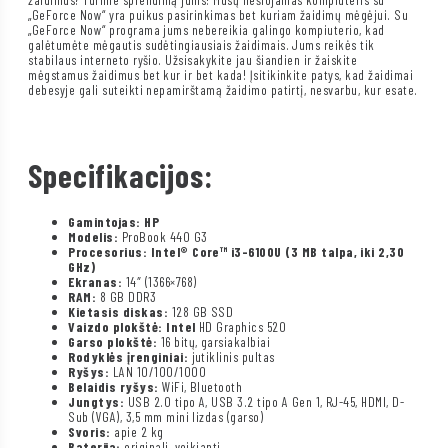
„GeForce Now“ yra puikus pasirinkimas bet kuriam žaidimų mėgėjui. Su
„GeForce Now“ programa jums nebereikia galingo kompiuterio, kad
galėtumėte mėgautis sudėtingiausiais žaidimais. Jums reikės tik
stabilaus interneto ryšio. Užsisakykite jau šiandien ir žaiskite
mėgstamus žaidimus bet kur ir bet kada! Įsitikinkite patys, kad žaidimai
debesyje gali suteikti nepamirštamą žaidimo patirtį, nesvarbu, kur esate.
Specifikacijos:
Gamintojas: HP
Modelis:
ProBook 440 G3
Procesorius: Intel® Core™ i3-6100U (3 MB talpa, iki 2,30
GHz)
Ekranas:
14″ (1366×768)
RAM:
8 GB DDR3
Kietasis diskas:
128 GB SSD
Vaizdo plokštė: Intel
HD Graphics 520
Garso plokštė:
16 bitų, garsiakalbiai
Rodyklės įrenginiai:
jutiklinis pultas
Ryšys:
LAN 10/100/1000
Belaidis ryšys:
WiFi, Bluetooth
Jungtys:
USB 2.0 tipo A, USB 3.2 tipo A Gen 1, RJ-45, HDMI, D-
Sub (VGA), 3,5 mm mini lizdas (garso)
Svoris:
apie 2 kg
Baterija:
originali, veikianti