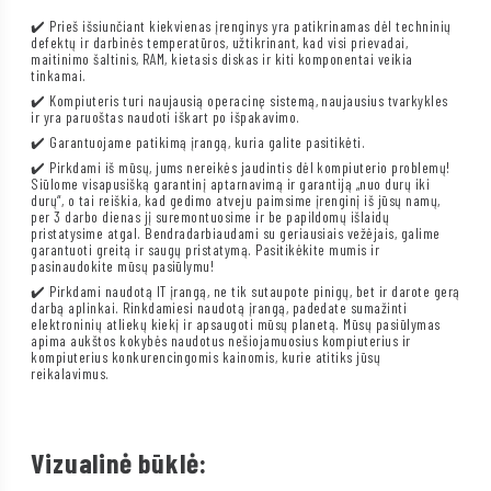
✔️ Prieš išsiunčiant kiekvienas įrenginys yra patikrinamas dėl techninių
defektų ir darbinės temperatūros, užtikrinant, kad visi prievadai,
maitinimo šaltinis, RAM, kietasis diskas ir kiti komponentai veikia
tinkamai.
✔️ Kompiuteris turi naujausią operacinę sistemą, naujausius tvarkykles
ir yra paruoštas naudoti iškart po išpakavimo.
✔️ Garantuojame patikimą įrangą, kuria galite pasitikėti.
✔️ Pirkdami iš mūsų, jums nereikės jaudintis dėl kompiuterio problemų!
Siūlome visapusišką garantinį aptarnavimą ir garantiją „nuo durų iki
durų“, o tai reiškia, kad gedimo atveju paimsime įrenginį iš jūsų namų,
per 3 darbo dienas jį suremontuosime ir be papildomų išlaidų
pristatysime atgal. Bendradarbiaudami su geriausiais vežėjais, galime
garantuoti greitą ir saugų pristatymą. Pasitikėkite mumis ir
pasinaudokite mūsų pasiūlymu!
✔️ Pirkdami naudotą IT įrangą, ne tik sutaupote pinigų, bet ir darote gerą
darbą aplinkai. Rinkdamiesi naudotą įrangą, padedate sumažinti
elektroninių atliekų kiekį ir apsaugoti mūsų planetą. Mūsų pasiūlymas
apima aukštos kokybės naudotus nešiojamuosius kompiuterius ir
kompiuterius konkurencingomis kainomis, kurie atitiks jūsų
reikalavimus.
Vizualinė būklė: