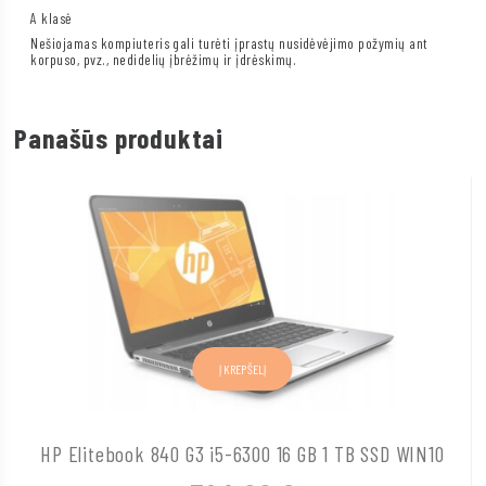
A klasė
Nešiojamas kompiuteris gali turėti įprastų nusidėvėjimo požymių ant
korpuso, pvz., nedidelių įbrėžimų ir įdrėskimų.
Panašūs produktai
Į KREPŠELĮ
HP Elitebook 840 G3 i5-6300 16 GB 1 TB SSD WIN10