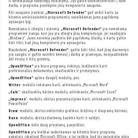
ir nereikalauja sudėtingų nustatymų. Jūs galite susikoncentruoti į savo
darbą, o programa pasirūpins jūsų kompiuterio saugumu.
Kiti saugumo įrankiai:
„Microsoft Defender“
gali veikti kartu su
kitomis antivirusinėmis programomis, suteikdamas jums papildomą
apsaugos lygį.
Nemokama ir įdiegta į sistemą:
„Microsoft Defender“
yra nemokama
programinė įranga, kuri jau yra įdiegta jūsų kompiuteryje, jei naudojate
„Windows“. Jums nereikia jaudintis dėl papildomų išlaidų, o kartu galite
būti tikri, kad jūsų kompiuteris yra apsaugotas.
Naudodami
„Microsoft Defender“
, galite būti tikri, kad jūsų duomenys
yra saugūs, ir galite sutelkti dėmesį į darbą ar pramogas, nesijaudindami
dėl virusų ir kitų grėsmių.
„OpenOffice“
yra biuro programų rinkinys, leidžiantis kurti
profesionalius dokumentus, skaičiuokles ir pristatymus.
„OpenOffice“
apima daugelį modulių, pvz.
Writer
: modulis tekstams kurti, atitinkantis „Microsoft Word“
„Calc
“: skaičiuoklių kūrimo modulis, atitinkantis „Microsoft Excel“
„Impress
“: modulis, skirtas prezentacijoms kurti, atitinkantis „Microsoft
PowerPoint“
Draw
: modulis, skirtas vektorinės grafikos, brėžinių ir diagramų kūrimui,
Base
: modulis, skirtas duomenų bazėms kurti ir valdyti.
OpenOffice
siūlo daug privalumų, pavyzdžiui:
OpenOffice
yra visiškai suderinamas su kitomis biuro programų
paketais, įskaitant Microsoft Office, o tai reiškia, kad jūs neturėsite jokių