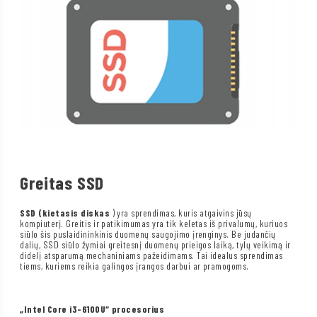
Greitas SSD
SSD (kietasis diskas
) yra sprendimas, kuris atgaivins jūsų
kompiuterį. Greitis ir patikimumas yra tik keletas iš privalumų, kuriuos
siūlo šis puslaidininkinis duomenų saugojimo įrenginys. Be judančių
dalių, SSD siūlo žymiai greitesnį duomenų prieigos laiką, tylų veikimą ir
didelį atsparumą mechaniniams pažeidimams. Tai idealus sprendimas
tiems, kuriems reikia galingos įrangos darbui ar pramogoms.
„Intel Core i3-6100U“ procesorius