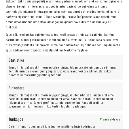
Siekdami teikti geriausią patirtį, mes ir mūsų partneriai naudojame tokias technologijas kaip
Dėka matinio ekrano
, neturėsite jokių problemų su šviesos
slapukai įrenginio informacijai saugoti ir (arba) pasiekti. Jei sutiksime su šiomis
atspindžiais, todėl galėsite laisvai dirbti įvairiomis sąlygomis, tiek
technologijomis, mes ir mūsų partneriai galėsime apdoroti asmens duomenis, tokius kaip
patalpoje, tiek lauke.
Matinis ekranas
taip pat yra daug mažiau
naršymo elgsena ar unikalūs ID šioje svetainėje, ir rodyti (ne)personalizuotus skelbimus.
varginantis akims, todėl galėsite dirbti ilgiau ir patogiau, nejausdami
diskomforto.
Nesutikimas arba sutikimo atšaukimas gali neigiamai paveikti tam tikras funkcijas ir
funkcijas.
Spustelėkite toliau, kad sutiktumėte su tuo, kas išdėstyta pirmiau, arba atlikite išsamius
pasirinkimus. Jūsų pasirinkimai bus taikomi tik šiai svetainei. Galite bet kada pakeisti savo
Neribotos multimedijos galimybės yra
nustatymus, įskaitant sutikimo atšaukimą, naudodami Slapukų politikos perjungiklius arba
spustelėdami ekrano apačioje esantį sutikimo tvarkymo mygtuką.
po ranka!
Statistika
Kompiuteris taip pat idealiai tinka visoms multimedijos programoms.
Saugoti ir (arba) pasiekti informaciją įrenginyje, Reklamos veiksmingumo vertinimas,
Vertinti turinio veiksmingumą, Suprasti, kokios yra auditorijos vertinant statistikos
Be vargo transliuokite filmus ir muziką geriausia kokybe iš tokių
duomenis arba skirtingų šaltinių derinius.
platformų kaip „Netflix“, „HBO“, „Amazon“, „YouTube“, „Spotify“ ir
„Facebook“.
Rinkodara
Saugoti ir (arba) pasiekti informaciją įrenginyje, Naudoti ribotus duomenis reklamai
parinkti, Sukurti profilius suasmenintai reklamai, Naudokite profilius suasmenintai
reklamai pasirinkti, Sukurti profilius turiniui suasmeninti, Naudoti profilius
suasmenintam turiniui pasirinkti, Kurti ir tobulinti paslaugas.
funkcijos
Visada aktyvus
Derinti ir jungti duomenis iš kitų duomenų šaltinių, Susieti skirtingus