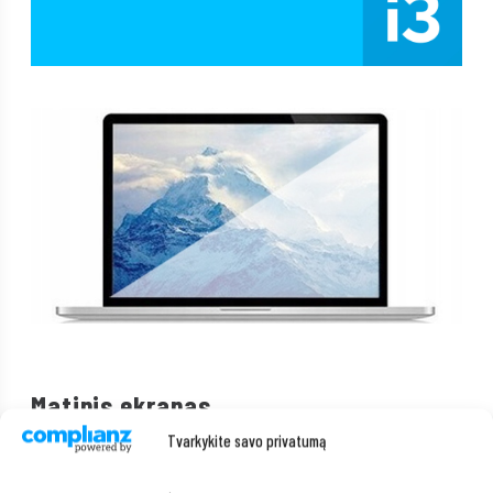
Matinis ekranas
Tvarkykite savo privatumą
Norite patogiai dirbti su nešiojamuoju kompiuteriu bet kokiomis
sąlygomis, be akinimo ar akių nuovargio rizikos? „
“ nešiojamasis
kompiuteris su
matiniu ekranu
yra puikus sprendimas jums!