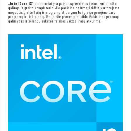
„Intel Core i3“
procesoriai yra puikus sprendimas tiems, kurie ieško
galingo ir greito kompiuterio. Jie padidina našumą, leidžia vartotojams
mėgautis greitu failų ir programų atidarymu bei greitu perėjimu tarp
programų ir tinklalapių. Be to, šie procesoriai siūlo išskirtines pramogų
galimybes ir sklandų aukštos raiškos vaizdo įrašų atkūrimą.