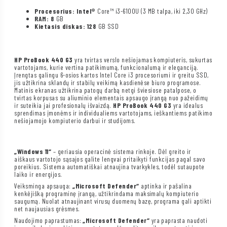
Procesorius: Intel®
Core™ i3-6100U (3 MB talpa, iki 2,30 GHz)
RAM: 8
GB
Kietasis diskas: 128
GB SSD
HP ProBook 440 G3
yra tvirtas verslo nešiojamas kompiuteris, sukurtas
vartotojams, kurie vertina patikimumą, funkcionalumą ir eleganciją.
Įrengtas galingu 6-osios kartos Intel Core i3 procesoriumi ir greitu SSD,
jis užtikrina sklandų ir stabilų veikimą kasdienėse biuro programose.
Matinis ekranas užtikrina patogų darbą netgi šviesiose patalpose, o
tvirtas korpusas su aliuminio elementais apsaugo įrangą nuo pažeidimų
ir suteikia jai profesionalų išvaizdą.
HP ProBook 440 G3
yra idealus
sprendimas įmonėms ir individualiems vartotojams, ieškantiems patikimo
nešiojamojo kompiuterio darbui ir studijoms.
„Windows 11“
– geriausia operacinė sistema rinkoje. Dėl greito ir
aiškaus vartotojo sąsajos galite lengvai pritaikyti funkcijas pagal savo
poreikius. Sistema automatiškai atnaujina tvarkykles, todėl sutaupote
laiko ir energijos.
Veiksminga apsauga:
„Microsoft Defender“
aptinka ir pašalina
kenkėjišką programinę įrangą, užtikrindama maksimalų kompiuterio
saugumą. Nuolat atnaujinant virusų duomenų bazę, programa gali aptikti
net naujausias grėsmes.
Naudojimo paprastumas:
„Microsoft Defender“
yra paprasta naudoti