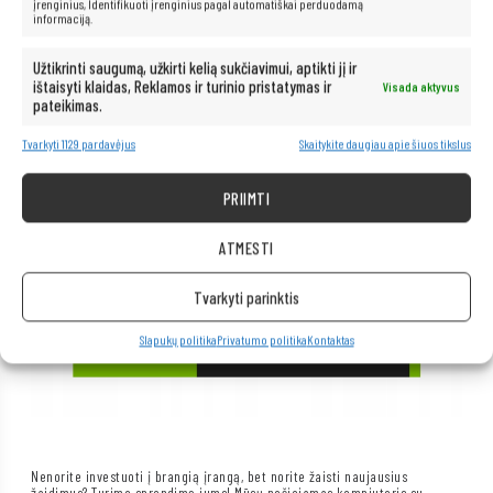
įrenginius, Identifikuoti įrenginius pagal automatiškai perduodamą
informaciją.
Užtikrinti saugumą, užkirti kelią sukčiavimui, aptikti jį ir
ištaisyti klaidas, Reklamos ir turinio pristatymas ir
Visada aktyvus
pateikimas.
Tvarkyti 1129 pardavėjus
Skaitykite daugiau apie šiuos tikslus
PRIIMTI
ATMESTI
Tvarkyti parinktis
Slapukų politika
Privatumo politika
Kontaktas
Nenorite investuoti į brangią įrangą, bet norite žaisti naujausius
žaidimus? Turime sprendimą jums! Mūsų nešiojamas kompiuteris su