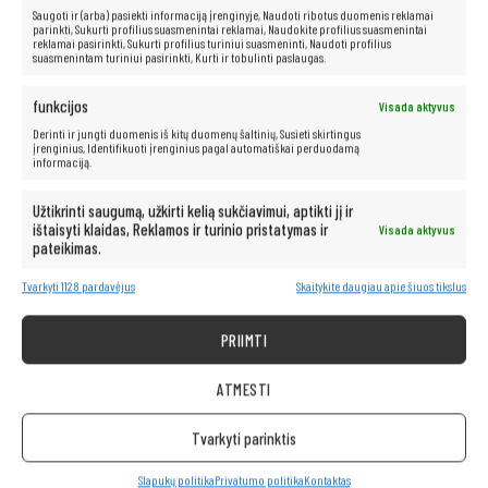
Saugoti ir (arba) pasiekti informaciją įrenginyje, Naudoti ribotus duomenis reklamai
Kompiuteris taip pat idealiai tinka visoms multimedijos programoms.
parinkti, Sukurti profilius suasmenintai reklamai, Naudokite profilius suasmenintai
reklamai pasirinkti, Sukurti profilius turiniui suasmeninti, Naudoti profilius
Be vargo transliuokite filmus ir muziką geriausia kokybe iš tokių
suasmenintam turiniui pasirinkti, Kurti ir tobulinti paslaugas.
platformų kaip „Netflix“, „HBO“, „Amazon“, „YouTube“, „Spotify“ ir
„Facebook“.
funkcijos
Visada aktyvus
Derinti ir jungti duomenis iš kitų duomenų šaltinių, Susieti skirtingus
įrenginius, Identifikuoti įrenginius pagal automatiškai perduodamą
informaciją.
Užtikrinti saugumą, užkirti kelią sukčiavimui, aptikti jį ir
ištaisyti klaidas, Reklamos ir turinio pristatymas ir
Visada aktyvus
pateikimas.
Tvarkyti 1128 pardavėjus
Skaitykite daugiau apie šiuos tikslus
PRIIMTI
ATMESTI
Tvarkyti parinktis
Slapukų politika
Privatumo politika
Kontaktas