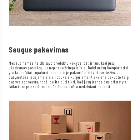
Saugus pakavimas
Mes rūpinamės ne tik savo produktų kokybe, bet ir tuo, kad jūsų
užsakymas pasiektų jus nepriekaištinga būkle. Todėl mūsų kompiuteriai
yra kruopščiai supakuoti specialioje pakuotėje ir tvirtose dėžėse,
pažymėtose įspėjamaisiais lipdukais kurjeriams. Kiekviena pakuotė taip
pat yra apdrausta, todėl galite būti tikri, kad jūsų įranga bus pristatyta
laiku ir nepriekaištingos būklės, paruošta nedelsiant naudoti.