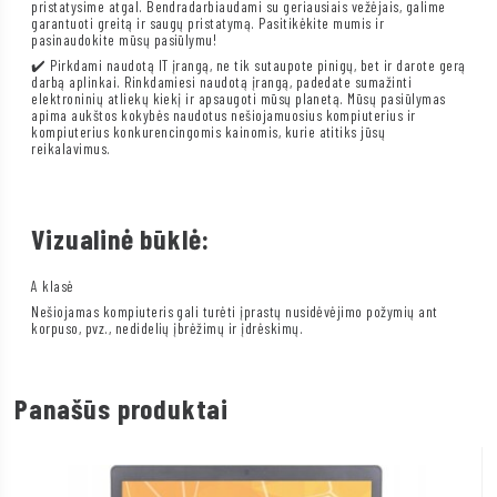
pristatysime atgal. Bendradarbiaudami su geriausiais vežėjais, galime
garantuoti greitą ir saugų pristatymą. Pasitikėkite mumis ir
pasinaudokite mūsų pasiūlymu!
✔️ Pirkdami naudotą IT įrangą, ne tik sutaupote pinigų, bet ir darote gerą
darbą aplinkai. Rinkdamiesi naudotą įrangą, padedate sumažinti
elektroninių atliekų kiekį ir apsaugoti mūsų planetą. Mūsų pasiūlymas
apima aukštos kokybės naudotus nešiojamuosius kompiuterius ir
kompiuterius konkurencingomis kainomis, kurie atitiks jūsų
reikalavimus.
Vizualinė būklė:
A klasė
Nešiojamas kompiuteris gali turėti įprastų nusidėvėjimo požymių ant
korpuso, pvz., nedidelių įbrėžimų ir įdrėskimų.
Panašūs produktai