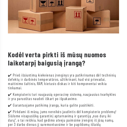
Kodėl verta pirkti iš mūsų nuomos
laikotarpį baigusią įrangą?
✔️ Prieš išsiuntimą kiekvienas įrenginys yra patikrinamas dėl techninių
defektų ir darbinės temperatūros, užtikrinant, kad visi prievadai,
maitinimo šaltinis, RAM, kietasis diskas ir kiti komponentai veikia
tinkamai.
✔️ Kompiuteris turi naujausią operacinę sistemą, naujausius tvarkykles
ir yra paruoštas naudoti iškart po išpakavimo.
✔️ Garantuojame patikimą įrangą, kuria galite pasitikėti.
✔️ Pirkdami iš mūsų, jums nereikės jaudintis dėl kompiuterio problemų!
Siūlome visapusišką garantinį aptarnavimą ir garantiją „nuo durų iki
durų“, o tai reiškia, kad gedimo atveju paimsime įrenginį iš jūsų namų,
per 3 darbo dienas jį suremontuosime ir be papildomų išlaidų