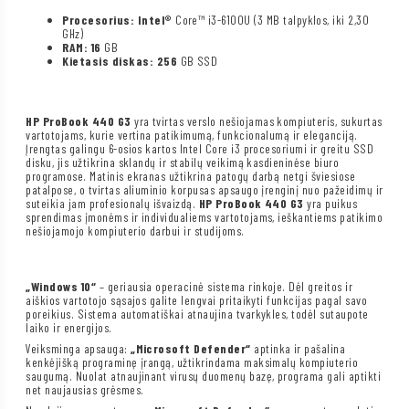
Procesorius: Intel®
Core™ i3-6100U (3 MB talpyklos, iki 2,30
GHz)
RAM: 16
GB
Kietasis diskas: 256
GB SSD
HP ProBook 440 G3
yra tvirtas verslo nešiojamas kompiuteris, sukurtas
vartotojams, kurie vertina patikimumą, funkcionalumą ir eleganciją.
Įrengtas galingu 6-osios kartos Intel Core i3 procesoriumi ir greitu SSD
disku, jis užtikrina sklandų ir stabilų veikimą kasdieninėse biuro
programose. Matinis ekranas užtikrina patogų darbą netgi šviesiose
patalpose, o tvirtas aliuminio korpusas apsaugo įrenginį nuo pažeidimų ir
suteikia jam profesionalų išvaizdą.
HP ProBook 440 G3
yra puikus
sprendimas įmonėms ir individualiems vartotojams, ieškantiems patikimo
nešiojamojo kompiuterio darbui ir studijoms.
„Windows 10“
– geriausia operacinė sistema rinkoje. Dėl greitos ir
aiškios vartotojo sąsajos galite lengvai pritaikyti funkcijas pagal savo
poreikius. Sistema automatiškai atnaujina tvarkykles, todėl sutaupote
laiko ir energijos.
Veiksminga apsauga:
„Microsoft Defender“
aptinka ir pašalina
kenkėjišką programinę įrangą, užtikrindama maksimalų kompiuterio
saugumą. Nuolat atnaujinant virusų duomenų bazę, programa gali aptikti
net naujausias grėsmes.