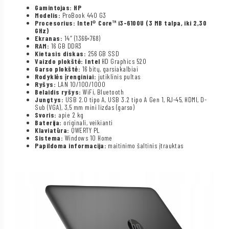
Gamintojas: HP
Modelis:
ProBook 440 G3
Procesorius: Intel® Core™ i3-6100U (3 MB talpa, iki 2,30
GHz)
Ekranas:
14″ (1366×768)
RAM:
16 GB DDR3
Kietasis diskas:
256 GB SSD
Vaizdo plokštė: Intel
HD Graphics 520
Garso plokštė:
16 bitų, garsiakalbiai
Rodyklės įrenginiai:
jutiklinis pultas
Ryšys:
LAN 10/100/1000
Belaidis ryšys:
WiFi, Bluetooth
Jungtys:
USB 2.0 tipo A, USB 3.2 tipo A Gen 1, RJ-45, HDMI, D-
Sub (VGA), 3,5 mm mini lizdas (garso)
Svoris:
apie 2 kg
Baterija:
originali, veikianti
Klaviatūra:
QWERTY PL
Sistema:
Windows 10 Home
Papildoma informacija:
maitinimo šaltinis įtrauktas