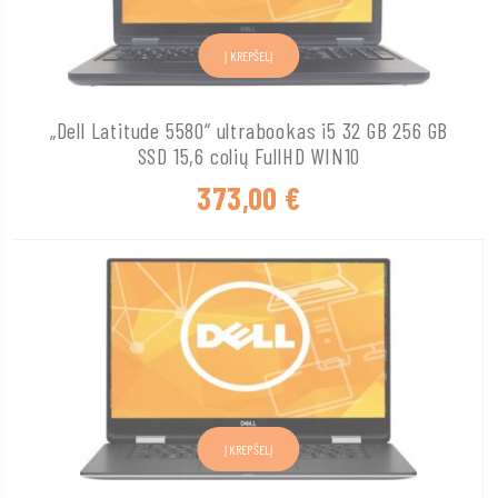
Į KREPŠELĮ
„Dell Latitude 5580“ ultrabookas i5 32 GB 256 GB
SSD 15,6 colių FullHD WIN10
373,00
€
Į KREPŠELĮ