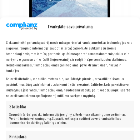
Tvarkykite savo privatumą
Siekdami teikti geriausią patirtį, mes ir mūsų partneriai naudojame tokias technologijas kaip
Matinis ekranas
slapukai įrenginio informacijai saugoti ir (arba) pasiekti. Jei sutiksime su šiomis
technologijomis, mes ir mūsų partneriai galėsime apdoroti asmens duomenis, tokius kaip
naršymo elgsena ar unikalūs ID šioje svetainėje, ir rodyti (ne)personalizuotus skelbimus.
Norite patogiai dirbti su nešiojamuoju kompiuteriu bet kokiomis
Nesutikimas arba sutikimo atšaukimas gali neigiamai paveikti tam tikras funkcijas ir
sąlygomis, be akinimo ar akių nuovargio rizikos? „
“ nešiojamasis
funkcijas.
kompiuteris su
matiniu ekranu
yra puikus sprendimas jums!
Spustelėkite toliau, kad sutiktumėte su tuo, kas išdėstyta pirmiau, arba atlikite išsamius
Dėka matinio ekrano
, neturėsite jokių problemų su šviesos
pasirinkimus. Jūsų pasirinkimai bus taikomi tik šiai svetainei. Galite bet kada pakeisti savo
atspindžiais, todėl galėsite laisvai dirbti įvairiomis sąlygomis, tiek
patalpoje, tiek lauke.
Matinis ekranas
taip pat yra daug mažiau
nustatymus, įskaitant sutikimo atšaukimą, naudodami Slapukų politikos perjungiklius arba
varginantis akims, todėl galėsite dirbti ilgiau ir patogiau, nejausdami
spustelėdami ekrano apačioje esantį sutikimo tvarkymo mygtuką.
diskomforto.
Statistika
Saugoti ir (arba) pasiekti informaciją įrenginyje, Reklamos veiksmingumo vertinimas,
Vertinti turinio veiksmingumą, Suprasti, kokios yra auditorijos vertinant statistikos
Neribotos multimedijos galimybės yra
duomenis arba skirtingų šaltinių derinius.
po ranka!
Rinkodara