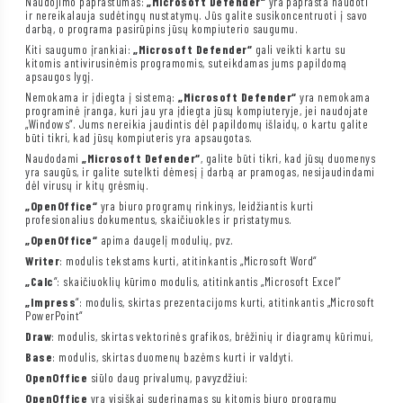
Naudojimo paprastumas:
„Microsoft Defender“
yra paprasta naudoti
ir nereikalauja sudėtingų nustatymų. Jūs galite susikoncentruoti į savo
darbą, o programa pasirūpins jūsų kompiuterio saugumu.
Kiti saugumo įrankiai:
„Microsoft Defender“
gali veikti kartu su
kitomis antivirusinėmis programomis, suteikdamas jums papildomą
apsaugos lygį.
Nemokama ir įdiegta į sistemą:
„Microsoft Defender“
yra nemokama
programinė įranga, kuri jau yra įdiegta jūsų kompiuteryje, jei naudojate
„Windows“. Jums nereikia jaudintis dėl papildomų išlaidų, o kartu galite
būti tikri, kad jūsų kompiuteris yra apsaugotas.
Naudodami
„Microsoft Defender“
, galite būti tikri, kad jūsų duomenys
yra saugūs, ir galite sutelkti dėmesį į darbą ar pramogas, nesijaudindami
dėl virusų ir kitų grėsmių.
„OpenOffice“
yra biuro programų rinkinys, leidžiantis kurti
profesionalius dokumentus, skaičiuokles ir pristatymus.
„OpenOffice“
apima daugelį modulių, pvz.
Writer
: modulis tekstams kurti, atitinkantis „Microsoft Word“
„Calc
“: skaičiuoklių kūrimo modulis, atitinkantis „Microsoft Excel“
„Impress
“: modulis, skirtas prezentacijoms kurti, atitinkantis „Microsoft
PowerPoint“
Draw
: modulis, skirtas vektorinės grafikos, brėžinių ir diagramų kūrimui,
Base
: modulis, skirtas duomenų bazėms kurti ir valdyti.
OpenOffice
siūlo daug privalumų, pavyzdžiui:
OpenOffice
yra visiškai suderinamas su kitomis biuro programų