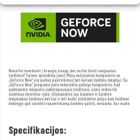
Nenorite investuoti į brangią įrangą, bet norite žaisti naujausius
žaidimus? Turime sprendimą jums! Mūsų nešiojamas kompiuteris su
„GeForce Now“ yra puikus pasirinkimas bet kuriam žaidimų mėgėjui. Su
„GeForce Now“ programa jums nebereikia galingo kompiuterio, kad
galėtumėte mėgautis sudėtingiausiais žaidimais. Jums reikės tik
stabilaus interneto ryšio. Užsisakykite jau šiandien ir žaiskite
mėgstamus žaidimus bet kur ir bet kada! Įsitikinkite patys, kad žaidimai
debesyje gali suteikti nepamirštamą žaidimo patirtį, nesvarbu, kur esate.
Specifikacijos: