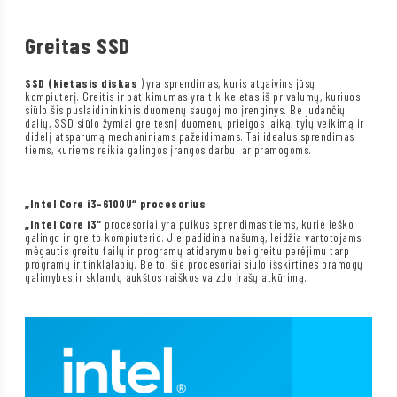
Greitas SSD
SSD (kietasis diskas
) yra sprendimas, kuris atgaivins jūsų
kompiuterį. Greitis ir patikimumas yra tik keletas iš privalumų, kuriuos
siūlo šis puslaidininkinis duomenų saugojimo įrenginys. Be judančių
dalių, SSD siūlo žymiai greitesnį duomenų prieigos laiką, tylų veikimą ir
didelį atsparumą mechaniniams pažeidimams. Tai idealus sprendimas
tiems, kuriems reikia galingos įrangos darbui ar pramogoms.
„Intel Core i3-6100U“ procesorius
„Intel Core i3“
procesoriai yra puikus sprendimas tiems, kurie ieško
galingo ir greito kompiuterio. Jie padidina našumą, leidžia vartotojams
mėgautis greitu failų ir programų atidarymu bei greitu perėjimu tarp
programų ir tinklalapių. Be to, šie procesoriai siūlo išskirtines pramogų
galimybes ir sklandų aukštos raiškos vaizdo įrašų atkūrimą.