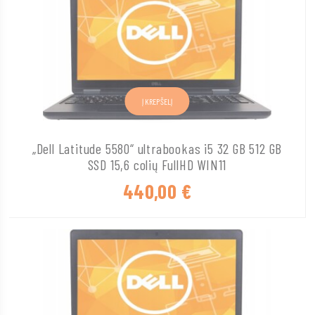
Į KREPŠELĮ
„Dell Latitude 5580“ ultrabookas i5 32 GB 512 GB
SSD 15,6 colių FullHD WIN11
440,00
€