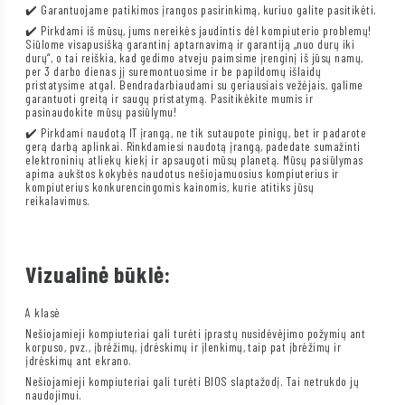
✔️ Garantuojame patikimos įrangos pasirinkimą, kuriuo galite pasitikėti.
✔️ Pirkdami iš mūsų, jums nereikės jaudintis dėl kompiuterio problemų!
Siūlome visapusišką garantinį aptarnavimą ir garantiją „nuo durų iki
durų“, o tai reiškia, kad gedimo atveju paimsime įrenginį iš jūsų namų,
per 3 darbo dienas jį suremontuosime ir be papildomų išlaidų
pristatysime atgal. Bendradarbiaudami su geriausiais vežėjais, galime
garantuoti greitą ir saugų pristatymą. Pasitikėkite mumis ir
pasinaudokite mūsų pasiūlymu!
✔️ Pirkdami naudotą IT įrangą, ne tik sutaupote pinigų, bet ir padarote
gerą darbą aplinkai. Rinkdamiesi naudotą įrangą, padedate sumažinti
elektroninių atliekų kiekį ir apsaugoti mūsų planetą. Mūsų pasiūlymas
apima aukštos kokybės naudotus nešiojamuosius kompiuterius ir
kompiuterius konkurencingomis kainomis, kurie atitiks jūsų
reikalavimus.
Vizualinė būklė:
A klasė
Nešiojamieji kompiuteriai gali turėti įprastų nusidėvėjimo požymių ant
korpuso, pvz., įbrėžimų, įdrėskimų ir įlenkimų, taip pat įbrėžimų ir
įdrėskimų ant ekrano.
Nešiojamieji kompiuteriai gali turėti BIOS slaptažodį. Tai netrukdo jų
naudojimui.