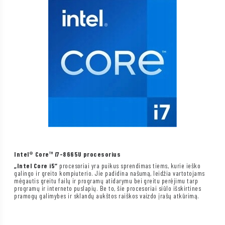
Intel® Core™ i7-8665U procesorius
„Intel Core i5“
procesoriai yra puikus sprendimas tiems, kurie ieško
galingo ir greito kompiuterio. Jie padidina našumą, leidžia vartotojams
mėgautis greitu failų ir programų atidarymu bei greitu perėjimu tarp
programų ir interneto puslapių. Be to, šie procesoriai siūlo išskirtines
pramogų galimybes ir sklandų aukštos raiškos vaizdo įrašų atkūrimą.