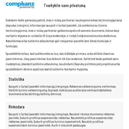
Tvarkykite savo privatumą
Siekdami teikti geriausią patirtį, mes ir mūsų partneriai naudojame tokias technologijas kaip
slapukai įrenginio informacijai saugoti ir (arba) pasiekti. Jei sutiksime su šiomis
technologijomis, mes ir mūsų partneriai galėsime apdoroti asmens duomenis, tokius kaip
naršymo elgsena ar unikalūs ID šioje svetainėje, ir rodyti (ne)personalizuotus skelbimus.
Nesutikimas arba sutikimo atšaukimas gali neigiamai paveikti tam tikras funkcijas ir
funkcijas.
Spustelėkite toliau, kad sutiktumėte su tuo, kas išdėstyta pirmiau, arba atlikite išsamius
pasirinkimus. Jūsų pasirinkimai bus taikomi tik šiai svetainei. Galite bet kada pakeisti savo
nustatymus, įskaitant sutikimo atšaukimą, naudodami Slapukų politikos perjungiklius arba
spustelėdami ekrano apačioje esantį sutikimo tvarkymo mygtuką.
Statistika
Saugoti ir (arba) pasiekti informaciją įrenginyje, Reklamos veiksmingumo vertinimas,
Vertinti turinio veiksmingumą, Suprasti, kokios yra auditorijos vertinant statistikos
Patogi klaviatūra
duomenis arba skirtingų šaltinių derinius.
Ergonomiškai suprojektuota klaviatūra su skaitmenine klaviatūra
Rinkodara
užtikrina patogų rašymą net ir ilgų darbo valandų metu. Malonus klavišų
Saugoti ir (arba) pasiekti informaciją įrenginyje, Naudoti ribotus duomenis reklamai
paspaudimas ir aukštos kokybės medžiagos, naudojamos jų gamyboje,
parinkti, Sukurti profilius suasmenintai reklamai, Naudokite profilius suasmenintai
garantuoja ilgaamžiškumą ir naudojimo patogumą.
reklamai pasirinkti, Sukurti profilius turiniui suasmeninti, Naudoti profilius
suasmenintam turiniui pasirinkti, Kurti ir tobulinti paslaugas.