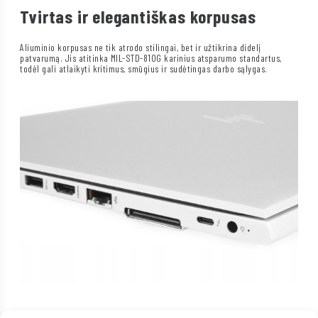
Tvirtas ir elegantiškas korpusas
Aliuminio korpusas ne tik atrodo stilingai, bet ir užtikrina didelį
patvarumą. Jis atitinka MIL-STD-810G karinius atsparumo standartus,
todėl gali atlaikyti kritimus, smūgius ir sudėtingas darbo sąlygas.