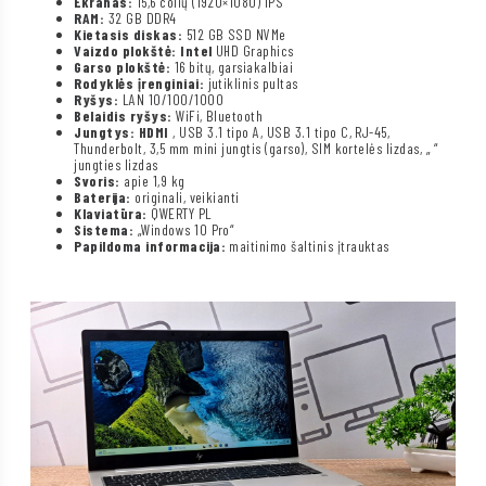
Ekranas:
15,6 colių (1920×1080) IPS
RAM:
32 GB DDR4
Kietasis diskas:
512 GB SSD NVMe
Vaizdo plokštė: Intel
UHD Graphics
Garso plokštė:
16 bitų, garsiakalbiai
Rodyklės įrenginiai:
jutiklinis pultas
Ryšys:
LAN 10/100/1000
Belaidis ryšys:
WiFi, Bluetooth
Jungtys: HDMI
, USB 3.1 tipo A, USB 3.1 tipo C, RJ-45,
Thunderbolt, 3,5 mm mini jungtis (garso), SIM kortelės lizdas, „
“
jungties lizdas
Svoris:
apie 1,9 kg
Baterija:
originali, veikianti
Klaviatūra:
QWERTY PL
Sistema:
„Windows 10 Pro“
Papildoma informacija:
maitinimo šaltinis įtrauktas