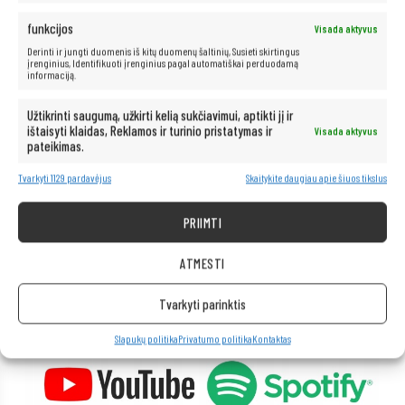
funkcijos
Visada aktyvus
Neribotos multimedijos galimybės – po
Derinti ir jungti duomenis iš kitų duomenų šaltinių, Susieti skirtingus
ranka!
įrenginius, Identifikuoti įrenginius pagal automatiškai perduodamą
informaciją.
Kompiuteris taip pat idealiai tinka visoms multimedijos programoms.
Užtikrinti saugumą, užkirti kelią sukčiavimui, aptikti jį ir
Be vargo transliuokite filmus ir muziką geriausia kokybe iš tokių
ištaisyti klaidas, Reklamos ir turinio pristatymas ir
Visada aktyvus
platformų kaip „Netflix“, „HBO“, „Amazon“, „YouTube“, „Spotify“ ir
pateikimas.
„Facebook“.
Tvarkyti 1129 pardavėjus
Skaitykite daugiau apie šiuos tikslus
PRIIMTI
ATMESTI
Tvarkyti parinktis
Slapukų politika
Privatumo politika
Kontaktas