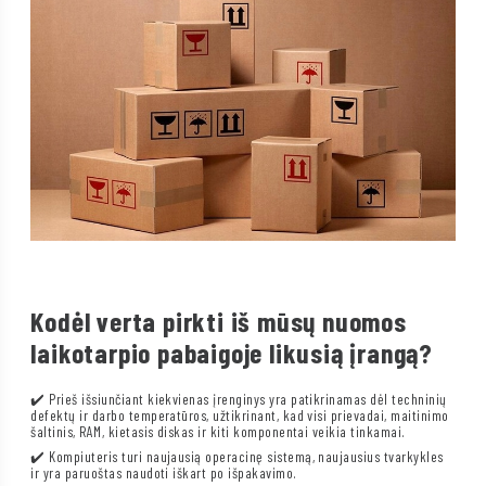
Kodėl verta pirkti iš mūsų nuomos
laikotarpio pabaigoje likusią įrangą?
✔️ Prieš išsiunčiant kiekvienas įrenginys yra patikrinamas dėl techninių
defektų ir darbo temperatūros, užtikrinant, kad visi prievadai, maitinimo
šaltinis, RAM, kietasis diskas ir kiti komponentai veikia tinkamai.
✔️ Kompiuteris turi naujausią operacinę sistemą, naujausius tvarkykles
ir yra paruoštas naudoti iškart po išpakavimo.