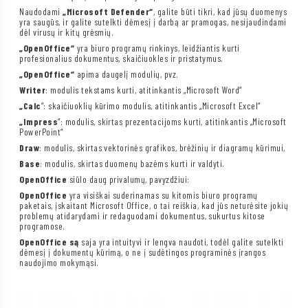
Naudodami
„Microsoft Defender“
, galite būti tikri, kad jūsų duomenys
yra saugūs, ir galite sutelkti dėmesį į darbą ar pramogas, nesijaudindami
dėl virusų ir kitų grėsmių.
„OpenOffice“
yra biuro programų rinkinys, leidžiantis kurti
profesionalius dokumentus, skaičiuokles ir pristatymus.
„OpenOffice“
apima daugelį modulių, pvz.
Writer
: modulis tekstams kurti, atitinkantis „Microsoft Word“
„Calc
“: skaičiuoklių kūrimo modulis, atitinkantis „Microsoft Excel“
„Impress
“: modulis, skirtas prezentacijoms kurti, atitinkantis „Microsoft
PowerPoint“
Draw
: modulis, skirtas vektorinės grafikos, brėžinių ir diagramų kūrimui,
Base
: modulis, skirtas duomenų bazėms kurti ir valdyti.
OpenOffice
siūlo daug privalumų, pavyzdžiui:
OpenOffice
yra visiškai suderinamas su kitomis biuro programų
paketais, įskaitant Microsoft Office, o tai reiškia, kad jūs neturėsite jokių
problemų atidarydami ir redaguodami dokumentus, sukurtus kitose
programose.
OpenOffice są
saja yra intuityvi ir lengva naudoti, todėl galite sutelkti
dėmesį į dokumentų kūrimą, o ne į sudėtingos programinės įrangos
naudojimo mokymąsi.