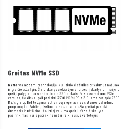
Greitas NVMe SSD
NVMe
yra moderni technologija, kuri siūlo didžiulius privalumus našumo
ir greičio atžvilgiu. Šie diskai pasiekia žymiai didesnį skaitymo ir rašymo
greitį, palyginti su standartiniais SSD diskais. Priklausomai nuo PCIe
versijos, šie diskai gali pasiekti 3500 MB/s (PCIe 3.0) arba net apie 7800
MB/s greitį. Dėl to žymiai sutrumpėja operacinės sistemos paleidimo ir
programų bei žaidimų įkėlimo laikas, o tai leidžia greitai pasiekti
duomenis ir užtikrina išskirtinį veikimo greitį. NVMe diskai yra
pasirinkimas, kuris patenkins net ir reikliausius vartotojus.