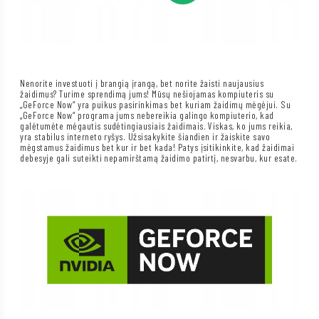
Nenorite investuoti į brangią įrangą, bet norite žaisti naujausius
žaidimus? Turime sprendimą jums! Mūsų nešiojamas kompiuteris su
„GeForce Now“ yra puikus pasirinkimas bet kuriam žaidimų mėgėjui. Su
„GeForce Now“ programa jums nebereikia galingo kompiuterio, kad
galėtumėte mėgautis sudėtingiausiais žaidimais. Viskas, ko jums reikia,
yra stabilus interneto ryšys. Užsisakykite šiandien ir žaiskite savo
mėgstamus žaidimus bet kur ir bet kada! Patys įsitikinkite, kad žaidimai
debesyje gali suteikti nepamirštamą žaidimo patirtį, nesvarbu, kur esate.