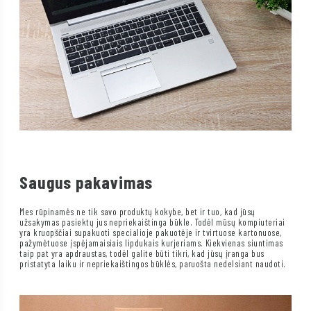
Saugus pakavimas
Mes rūpinamės ne tik savo produktų kokybe, bet ir tuo, kad jūsų
užsakymas pasiektų jus nepriekaištinga būkle. Todėl mūsų kompiuteriai
yra kruopščiai supakuoti specialioje pakuotėje ir tvirtuose kartonuose,
pažymėtuose įspėjamaisiais lipdukais kurjeriams. Kiekvienas siuntimas
taip pat yra apdraustas, todėl galite būti tikri, kad jūsų įranga bus
pristatyta laiku ir nepriekaištingos būklės, paruošta nedelsiant naudoti.