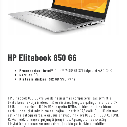
HP Elitebook 850 G6
Procesorius: Intel®
Core™ i7-8665U (8M talpa, iki 4,80 GHz)
RAM: 32
GB
Kietasis diskas: 512
GB SSD NVMe
HP Elitebook 850 G6 yra verslo nešiojamas kompiuteris, pasižymintis
tvirta konstrukcija ir elegantišku dizainu. Įrengtas galingu Intel Core i7-
8665U procesoriumi, DDR4 RAM ir greitu NVMe, jis idealiai tinka biuro
darbui ir daugiafunkciniam naudojimui. Matinis 15,6 colių Full HD ekranas
užtikrina patogų darbą, o gausus prievadų rinkinys (USB 3.1, USB-C, HDMI,
RJ-45) leidžia lengvai prijungti įrenginius. Apsaugota nuo skysčių
klaviatūra ir plonas korpusas daro jį puikiu pasirinkimu mobiliems