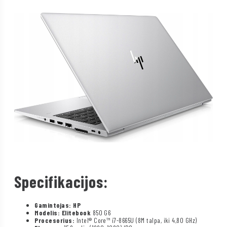
Specifikacijos:
Gamintojas: HP
Modelis: Elitebook
850 G6
Procesorius:
Intel® Core™ i7-8665U (8M talpa, iki 4,80 GHz)