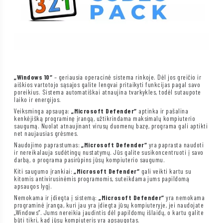
„Windows 10“
– geriausia operacinė sistema rinkoje. Dėl jos greičio ir
aiškios vartotojo sąsajos galite lengvai pritaikyti funkcijas pagal savo
poreikius. Sistema automatiškai atnaujina tvarkykles, todėl sutaupote
laiko ir energijos.
Veiksminga apsauga:
„Microsoft Defender“
aptinka ir pašalina
kenkėjišką programinę įrangą, užtikrindama maksimalų kompiuterio
saugumą. Nuolat atnaujinant virusų duomenų bazę, programa gali aptikti
net naujausias grėsmes.
Naudojimo paprastumas:
„Microsoft Defender“
yra paprasta naudoti
ir nereikalauja sudėtingų nustatymų. Jūs galite susikoncentruoti į savo
darbą, o programa pasirūpins jūsų kompiuterio saugumu.
Kiti saugumo įrankiai:
„Microsoft Defender“
gali veikti kartu su
kitomis antivirusinėmis programomis, suteikdama jums papildomą
apsaugos lygį.
Nemokama ir įdiegta į sistemą:
„Microsoft Defender“
yra nemokama
programinė įranga, kuri jau yra įdiegta jūsų kompiuteryje, jei naudojate
„Windows“. Jums nereikia jaudintis dėl papildomų išlaidų, o kartu galite
būti tikri, kad jūsų kompiuteris yra apsaugotas.