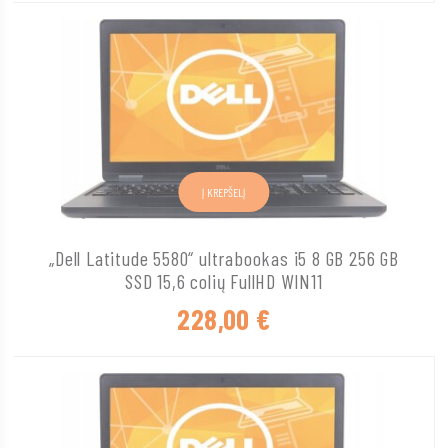
Į KREPŠELĮ
„Dell Latitude 5580“ ultrabookas i5 8 GB 256 GB
SSD 15,6 colių FullHD WIN11
228,00
€