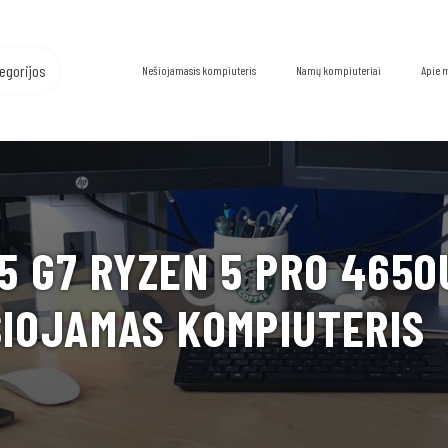
egorijos
Nešiojamasis kompiuteris
Namų kompiuteriai
Apie 
5 G7 RYZEN 5 PRO 4650U
ŠIOJAMAS KOMPIUTERIS