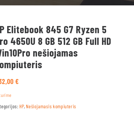
P Elitebook 845 G7 Ryzen 5
ro 4650U 8 GB 512 GB Full HD
in10Pro nešiojamas
ompiuteris
32,00
€
turime
tegorijos:
HP
,
Nešiojamasis kompiuteris