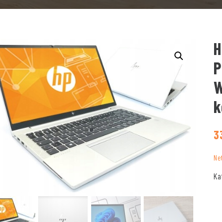
H
P
W
k
3
Ne
Ka