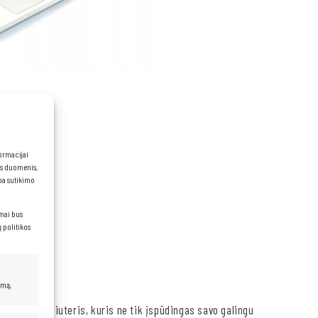
formacijai
ns duomenis,
rba sutikimo
Hz)
imai bus
 politikos
umą,
jamas kompiuteris, kuris ne tik įspūdingas savo galingu