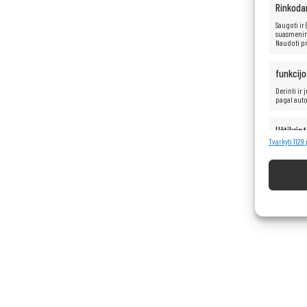
Rinkoda
Saugoti ir
suasmenint
Naudoti pr
funkcijo
Derinti ir
pagal aut
Užtikrint
turinio 
Tvarkyti 1129