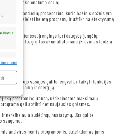
stiliaus ir funkcionalumo derinį.
ai šešių branduolių procesorius, kurio bazinis dažnis yra
ti,
ą vienu metu paleisti keletą programų ir užtikrina efektyvumą
a aktyvus
iure, tiek kelionėse. Įrenginys turi daugybę jungčių,
ų įrenginių. Be to, greitas akumuliatoriaus įkrovimas leidžia
a aktyvus
 šiuos tikslus
tis
škios vartotojo sąsajos galite lengvai pritaikyti funkcijas
ydama jūsų laiką ir energiją.
kėjišką programinę įrangą, užtikrindama maksimalų
programa gali aptikti net naujausias grėsmes.
 ir nereikalauja sudėtingų nustatymų. Jūs galite
io saugumu.
itomis antivirusinėmis programomis, suteikdamas jums