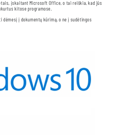
is, įskaitant Microsoft Office, o tai reiškia, kad jūs
ukurtus kitose programose.
lkti dėmesį į dokumentų kūrimą, o ne į sudėtingos