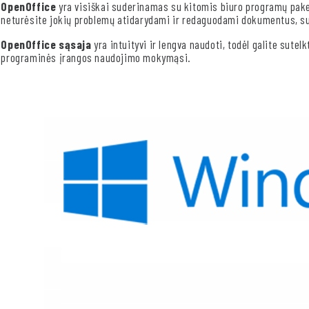
OpenOffice
yra visiškai suderinamas su kitomis biuro programų paketa
neturėsite jokių problemų atidarydami ir redaguodami dokumentus, s
OpenOffice sąsaja
yra intuityvi ir lengva naudoti, todėl galite sute
programinės įrangos naudojimo mokymąsi.