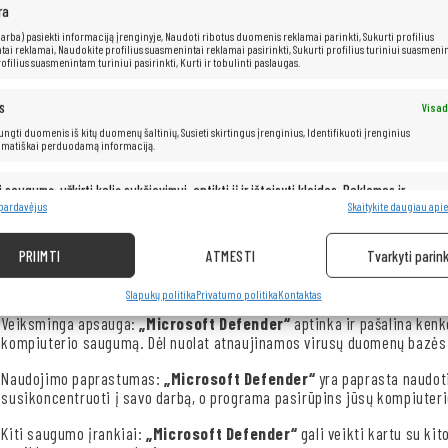
našumu, bet ir puikiai tinka verslo pasauliui, nes siūlo neprilygstamą 
ra
 (arba) pasiekti informaciją įrenginyje, Naudoti ribotus duomenis reklamai parinkti, Sukurti profilius
EliteBook 845 G7 yra aprūpintas AMD Ryzen 5 Pro 4650U procesoriumi. T
ai reklamai, Naudokite profilius suasmenintai reklamai pasirinkti, Sukurti profilius turiniui suasmenin
2,1 GHz, o turbo režimu jis gali padidėti iki 4,0 GHz. Jis suteikia gali
ofilius suasmenintam turiniui pasirinkti, Kurti ir tobulinti paslaugas.
biuro darbe.
s
Visad
Dėl mažo dydžio ir lengvo svorio „EliteBook 845 G7“ puikiai tinka tiek b
 jungti duomenis iš kitų duomenų šaltinių, Susieti skirtingus įrenginius, Identifikuoti įrenginius
įskaitant USB-C ir HDMI, todėl jį galima lanksčiai prijungti prie įvairi
omatiškai perduodamą informaciją.
greitai paruošti nešiojamąjį kompiuterį darbui.
i saugumą, užkirti kelią sukčiavimui, aptikti jį ir ištaisyti klaidas, Reklamos ir
Visad
pristatymas ir pateikimas.
 pardavėjus
Skaitykite daugiau apie
PRIIMTI
ATMESTI
Tvarkyti parink
„Windows 10“
– geriausia operacinė sistema rinkoje. Dėl greitos ir ai
pagal savo poreikius. Sistema automatiškai atnaujina tvarkykles, taup
Slapukų politika
Privatumo politika
Kontaktas
Veiksminga apsauga:
„Microsoft Defender“
aptinka ir pašalina ken
kompiuterio saugumą. Dėl nuolat atnaujinamos virusų duomenų bazės 
Naudojimo paprastumas:
„Microsoft Defender“
yra paprasta naudoti
susikoncentruoti į savo darbą, o programa pasirūpins jūsų kompiuter
Kiti saugumo įrankiai:
„Microsoft Defender“
gali veikti kartu su k