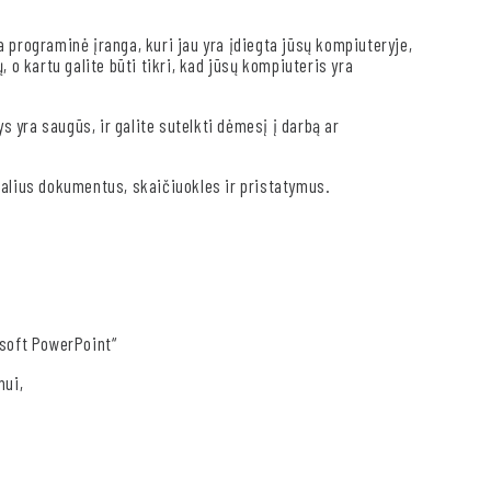
programinė įranga, kuri jau yra įdiegta jūsų kompiuteryje,
 o kartu galite būti tikri, kad jūsų kompiuteris yra
ys yra saugūs, ir galite sutelkti dėmesį į darbą ar
nalius dokumentus, skaičiuokles ir pristatymus.
osoft PowerPoint“
mui,