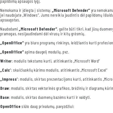
papildomą apsaugos lygį.
Nemokama ir įdiegta į sistemą:
„Microsoft Defender“
yra nemokama 
jei naudojate „Windows“. Jums nereikia jaudintis dėl papildomų išlaidų,
apsaugotas.
Naudodami
„Microsoft Defender“
, galite būti tikri, kad jūsų duomen
pramogas, nesijaudindami dėl virusų ir kitų grėsmių.
„OpenOffice“
yra biuro programų rinkinys, leidžiantis kurti profesio
„OpenOffice“
apima daugelį modulių, pvz.
Writer
: modulis tekstams kurti, atitinkantis „Microsoft Word“
„Calc
“: skaičiuoklių kūrimo modulis, atitinkantis „Microsoft Excel“
„Impress
“: modulis, skirtas prezentacijoms kurti, atitinkantis „Micr
Draw
: modulis, skirtas vektorinės grafikos, brėžinių ir diagramų kūri
Base
: modulis, skirtas duomenų bazėms kurti ir valdyti.
OpenOffice
siūlo daug privalumų, pavyzdžiui: