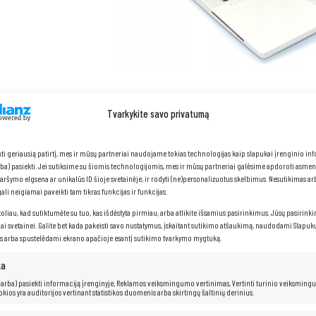
Tvarkykite savo privatumą
HP Elitebook 845 G7
kti geriausią patirtį, mes ir mūsų partneriai naudojame tokias technologijas kaip slapukai įrenginio in
arba) pasiekti. Jei sutiksime su šiomis technologijomis, mes ir mūsų partneriai galėsime apdoroti asme
naršymo elgsena ar unikalūs ID šioje svetainėje, ir rodyti (ne)personalizuotus skelbimus. Nesutikimas a
li neigiamai paveikti tam tikras funkcijas ir funkcijas.
Procesorius: AMD
Ryzen 5 PRO 4650U (8 MB talpyklos, iki 4,0 G
toliau, kad sutiktumėte su tuo, kas išdėstyta pirmiau, arba atlikite išsamius pasirinkimus. Jūsų pasirink
RAM: 8
GB
iai svetainei. Galite bet kada pakeisti savo nustatymus, įskaitant sutikimo atšaukimą, naudodami Slapukų
Kietasis diskas: 512
GB SSD
s arba spustelėdami ekrano apačioje esantį sutikimo tvarkymo mygtuką.
ka
 (arba) pasiekti informaciją įrenginyje, Reklamos veiksmingumo vertinimas, Vertinti turinio veiksming
kokios yra auditorijos vertinant statistikos duomenis arba skirtingų šaltinių derinius.
HP EliteBook 845 G7 su AMD Ryzen 5 PRO 4650U procesoriumi yra nešio