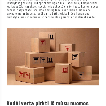
užsakymas pasiektų jus nepriekaištinga būkle. Todėl mūsų kompiuteriai
yra kruopščiai supakuoti specialioje pakuotėje ir tvirtuose kartoniniuose
dėžėse, pažymėtose įspėjamaisiais lipdukais kurjeriams. Kiekviena
pakuotė yra apdrausta, todėl galite būti tikri, kad jūsų įranga bus
pristatyta laiku ir nepriekaištingos būklės, paruošta nedelsiant naudoti.
Kodėl verta pirkti iš mūsų nuomos