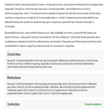
Siekdami teikti geriausią patirtį, mes ir mūsų partneriai naudojame tokias technologijas kaip
slapukai įrenginio informacijai saugoti ir (arba) pasiekti. Jei sutiksime su šiomis
technologijomis, mes ir mūsų partneriai galėsime apdoroti asmens duomenis, tokius kaip
naršymo elgsena ar unikalūs ID šioje svetainėje, ir rodyti (ne)personalizuotus skelbimus.
Nesutikimas arba sutikimo atšaukimas gali neigiamai paveikti tam tikras funkcijas ir
funkcijas.
Spustelėkite toliau, kad sutiktumėte su tuo, kas išdėstyta pirmiau, arba atlikite išsamius
pasirinkimus. Jūsų pasirinkimai bus taikomi tik šiai svetainei. Galite bet kada pakeisti savo
nustatymus, įskaitant sutikimo atšaukimą, naudodami Slapukų politikos perjungiklius arba
spustelėdami ekrano apačioje esantį sutikimo tvarkymo mygtuką.
Statistika
Saugoti ir (arba) pasiekti informaciją įrenginyje, Reklamos veiksmingumo vertinimas,
Vertinti turinio veiksmingumą, Suprasti, kokios yra auditorijos vertinant statistikos
duomenis arba skirtingų šaltinių derinius.
Rinkodara
Saugoti ir (arba) pasiekti informaciją įrenginyje, Naudoti ribotus duomenis reklamai
parinkti, Sukurti profilius suasmenintai reklamai, Naudokite profilius suasmenintai
reklamai pasirinkti, Sukurti profilius turiniui suasmeninti, Naudoti profilius
suasmenintam turiniui pasirinkti, Kurti ir tobulinti paslaugas.
Matinis ekranas
funkcijos
Visada aktyvus
Norite patogiai dirbti su savo nešiojamuoju kompiuteriu bet kokiomis