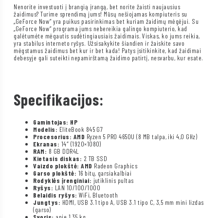
Nenorite investuoti į brangią įrangą, bet norite žaisti naujausius
žaidimus? Turime sprendimą jums! Mūsų nešiojamas kompiuteris su
„GeForce Now“ yra puikus pasirinkimas bet kuriam žaidimų mėgėjui. Su
„GeForce Now“ programa jums nebereikia galingo kompiuterio, kad
galėtumėte mėgautis sudėtingiausiais žaidimais. Viskas, ko jums reikia,
yra stabilus interneto ryšys. Užsisakykite šiandien ir žaiskite savo
mėgstamus žaidimus bet kur ir bet kada! Patys įsitikinkite, kad žaidimai
debesyje gali suteikti nepamirštamą žaidimo patirtį, nesvarbu, kur esate.
Specifikacijos:
Gamintojas: HP
Modelis:
EliteBook 845 G7
Procesorius: AMD
Ryzen 5 PRO 4650U (8 MB talpa, iki 4,0 GHz)
Ekranas:
14″ (1920×1080)
RAM:
8 GB DDR4L
Kietasis diskas:
2 TB SSD
Vaizdo plokštė: AMD
Radeon Graphics
Garso plokštė:
16 bitų, garsiakalbiai
Rodyklės įrenginiai:
jutiklinis pultas
Ryšys:
LAN 10/100/1000
Belaidis ryšys:
WiFi, Bluetooth
Jungtys:
HDMI, USB 3.1 tipo A, USB 3.1 tipo C, 3,5 mm mini lizdas
(garso)
Svoris:
apie 1,35 kg