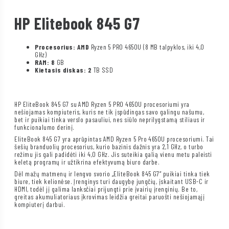
HP Elitebook 845 G7
Procesorius: AMD
Ryzen 5 PRO 4650U (8 MB talpyklos, iki 4,0
GHz)
RAM: 8
GB
Kietasis diskas: 2
TB SSD
HP EliteBook 845 G7 su AMD Ryzen 5 PRO 4650U procesoriumi yra
nešiojamas kompiuteris, kuris ne tik įspūdingas savo galingu našumu,
bet ir puikiai tinka verslo pasauliui, nes siūlo neprilygstamą stiliaus ir
funkcionalumo derinį.
EliteBook 845 G7 yra aprūpintas AMD Ryzen 5 Pro 4650U procesoriumi. Tai
šešių branduolių procesorius, kurio bazinis dažnis yra 2,1 GHz, o turbo
režimu jis gali padidėti iki 4,0 GHz. Jis suteikia galią vienu metu paleisti
keletą programų ir užtikrina efektyvumą biuro darbe.
Dėl mažų matmenų ir lengvo svorio „EliteBook 845 G7“ puikiai tinka tiek
biure, tiek kelionėse. Įrenginys turi daugybę jungčių, įskaitant USB-C ir
HDMI, todėl jį galima lanksčiai prijungti prie įvairių įrenginių. Be to,
greitas akumuliatoriaus įkrovimas leidžia greitai paruošti nešiojamąjį
kompiuterį darbui.