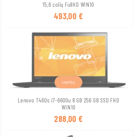
15,6 colių FullHD WIN10
493,00
€
Į KREPŠELĮ
Lenovo T460s i7-6600u 8 GB 256 GB SSD FHD
WIN10
288,00
€