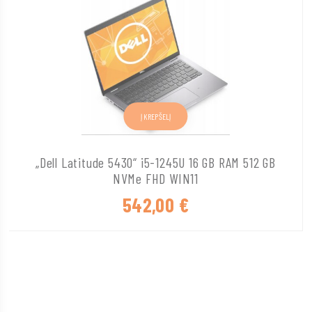
Į KREPŠELĮ
„Dell Latitude 5430“ i5-1245U 16 GB RAM 512 GB
NVMe FHD WIN11
542,00
€