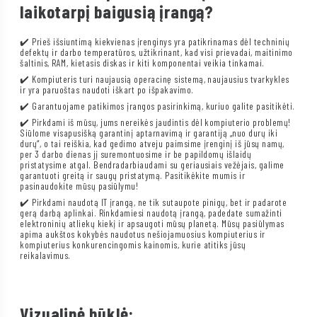
laikotarpį baigusią įrangą?
✔️ Prieš išsiuntimą kiekvienas įrenginys yra patikrinamas dėl techninių
defektų ir darbo temperatūros, užtikrinant, kad visi prievadai, maitinimo
šaltinis, RAM, kietasis diskas ir kiti komponentai veikia tinkamai.
✔️ Kompiuteris turi naujausią operacinę sistemą, naujausius tvarkykles
ir yra paruoštas naudoti iškart po išpakavimo.
✔️ Garantuojame patikimos įrangos pasirinkimą, kuriuo galite pasitikėti.
✔️ Pirkdami iš mūsų, jums nereikės jaudintis dėl kompiuterio problemų!
Siūlome visapusišką garantinį aptarnavimą ir garantiją „nuo durų iki
durų“, o tai reiškia, kad gedimo atveju paimsime įrenginį iš jūsų namų,
per 3 darbo dienas jį suremontuosime ir be papildomų išlaidų
pristatysime atgal. Bendradarbiaudami su geriausiais vežėjais, galime
garantuoti greitą ir saugų pristatymą. Pasitikėkite mumis ir
pasinaudokite mūsų pasiūlymu!
✔️ Pirkdami naudotą IT įrangą, ne tik sutaupote pinigų, bet ir padarote
gerą darbą aplinkai. Rinkdamiesi naudotą įrangą, padedate sumažinti
elektroninių atliekų kiekį ir apsaugoti mūsų planetą. Mūsų pasiūlymas
apima aukštos kokybės naudotus nešiojamuosius kompiuterius ir
kompiuterius konkurencingomis kainomis, kurie atitiks jūsų
reikalavimus.
Vizualinė būklė: