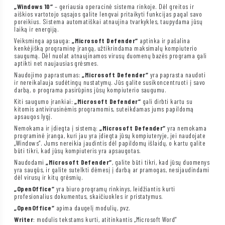
„Windows 10“
– geriausia operacinė sistema rinkoje. Dėl greitos ir
aiškios vartotojo sąsajos galite lengvai pritaikyti funkcijas pagal savo
poreikius. Sistema automatiškai atnaujina tvarkykles, taupydama jūsų
laiką ir energiją.
Veiksminga apsauga:
„Microsoft Defender“
aptinka ir pašalina
kenkėjišką programinę įrangą, užtikrindama maksimalų kompiuterio
saugumą. Dėl nuolat atnaujinamos virusų duomenų bazės programa gali
aptikti net naujausias grėsmes.
Naudojimo paprastumas:
„Microsoft Defender“
yra paprasta naudoti
ir nereikalauja sudėtingų nustatymų. Jūs galite susikoncentruoti į savo
darbą, o programa pasirūpins jūsų kompiuterio saugumu.
Kiti saugumo įrankiai:
„Microsoft Defender“
gali dirbti kartu su
kitomis antivirusinėmis programomis, suteikdamas jums papildomą
apsaugos lygį.
Nemokama ir įdiegta į sistemą:
„Microsoft Defender“
yra nemokama
programinė įranga, kuri jau yra įdiegta jūsų kompiuteryje, jei naudojate
„Windows“. Jums nereikia jaudintis dėl papildomų išlaidų, o kartu galite
būti tikri, kad jūsų kompiuteris yra apsaugotas.
Naudodami
„Microsoft Defender“
, galite būti tikri, kad jūsų duomenys
yra saugūs, ir galite sutelkti dėmesį į darbą ar pramogas, nesijaudindami
dėl virusų ir kitų grėsmių.
„OpenOffice“
yra biuro programų rinkinys, leidžiantis kurti
profesionalius dokumentus, skaičiuokles ir pristatymus.
„OpenOffice“
apima daugelį modulių, pvz.
Writer
: modulis tekstams kurti, atitinkantis „Microsoft Word“