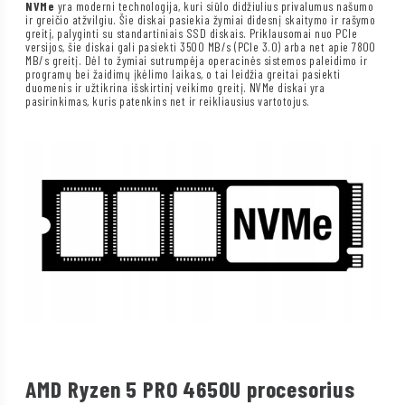
NVMe
yra moderni technologija, kuri siūlo didžiulius privalumus našumo
ir greičio atžvilgiu. Šie diskai pasiekia žymiai didesnį skaitymo ir rašymo
greitį, palyginti su standartiniais SSD diskais. Priklausomai nuo PCIe
versijos, šie diskai gali pasiekti 3500 MB/s (PCIe 3.0) arba net apie 7800
MB/s greitį. Dėl to žymiai sutrumpėja operacinės sistemos paleidimo ir
programų bei žaidimų įkėlimo laikas, o tai leidžia greitai pasiekti
duomenis ir užtikrina išskirtinį veikimo greitį. NVMe diskai yra
pasirinkimas, kuris patenkins net ir reikliausius vartotojus.
AMD Ryzen 5 PRO 4650U procesorius