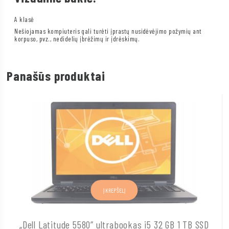
A klasė
Nešiojamas kompiuteris gali turėti įprastų nusidėvėjimo požymių ant
korpuso, pvz., nedidelių įbrėžimų ir įdrėskimų.
Panašūs produktai
Į KREPŠELĮ
„Dell Latitude 5580“ ultrabookas i5 32 GB 1 TB SSD