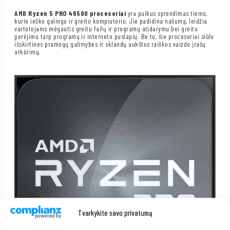
AMD Ryzen 5 PRO
4650U procesoriai
yra puikus sprendimas tiems,
kurie ieško galingo ir greito kompiuterio. Jie padidina našumą, leidžia
vartotojams mėgautis greitu failų ir programų atidarymu bei greitu
perėjimu tarp programų ir interneto puslapių. Be to, šie procesoriai siūlo
išskirtines pramogų galimybes ir sklandų aukštos raiškos vaizdo įrašų
atkūrimą.
Tvarkykite savo privatumą