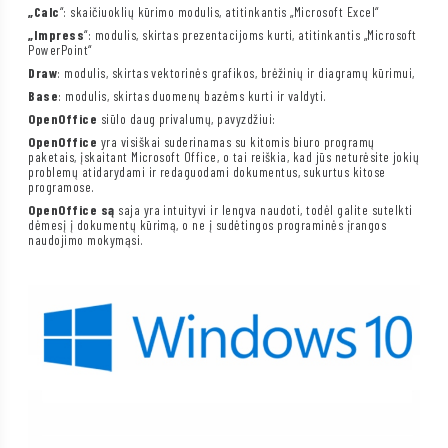
„Calc
“: skaičiuoklių kūrimo modulis, atitinkantis „Microsoft Excel“
„Impress
“: modulis, skirtas prezentacijoms kurti, atitinkantis „Microsoft
PowerPoint“
Draw
: modulis, skirtas vektorinės grafikos, brėžinių ir diagramų kūrimui,
Base
: modulis, skirtas duomenų bazėms kurti ir valdyti.
OpenOffice
siūlo daug privalumų, pavyzdžiui:
OpenOffice
yra visiškai suderinamas su kitomis biuro programų
paketais, įskaitant Microsoft Office, o tai reiškia, kad jūs neturėsite jokių
problemų atidarydami ir redaguodami dokumentus, sukurtus kitose
programose.
OpenOffice są
saja yra intuityvi ir lengva naudoti, todėl galite sutelkti
dėmesį į dokumentų kūrimą, o ne į sudėtingos programinės įrangos
naudojimo mokymąsi.