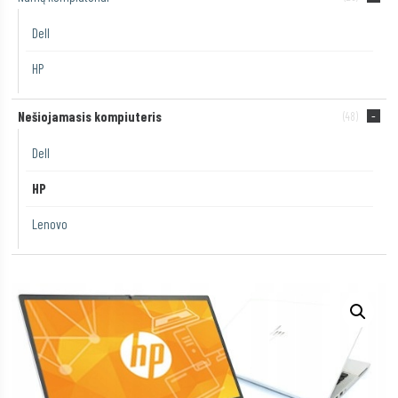
Dell
HP
Nešiojamasis kompiuteris
(48)
Dell
HP
Lenovo