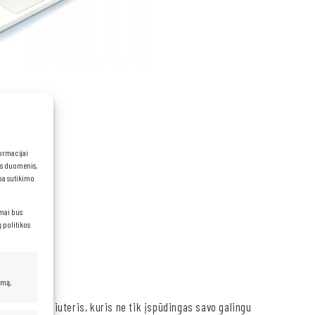
formacijai
ns duomenis,
rba sutikimo
Hz)
imai bus
 politikos
umą,
jamas kompiuteris, kuris ne tik įspūdingas savo galingu