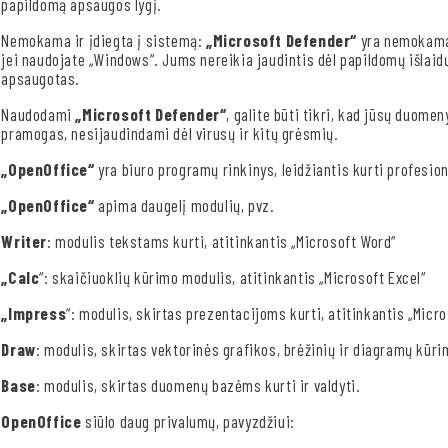
papildomą apsaugos lygį.
Nemokama ir įdiegta į sistemą:
„Microsoft Defender“
yra nemokama 
jei naudojate „Windows“. Jums nereikia jaudintis dėl papildomų išlaidų,
apsaugotas.
Naudodami
„Microsoft Defender“
, galite būti tikri, kad jūsų duomen
pramogas, nesijaudindami dėl virusų ir kitų grėsmių.
„OpenOffice“
yra biuro programų rinkinys, leidžiantis kurti profesio
„OpenOffice“
apima daugelį modulių, pvz.
Writer
: modulis tekstams kurti, atitinkantis „Microsoft Word“
„Calc
“: skaičiuoklių kūrimo modulis, atitinkantis „Microsoft Excel“
„Impress
“: modulis, skirtas prezentacijoms kurti, atitinkantis „Micr
Draw
: modulis, skirtas vektorinės grafikos, brėžinių ir diagramų kūri
Base
: modulis, skirtas duomenų bazėms kurti ir valdyti.
OpenOffice
siūlo daug privalumų, pavyzdžiui: