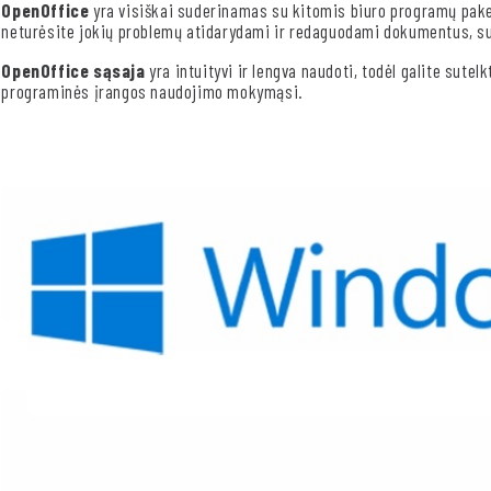
OpenOffice
yra visiškai suderinamas su kitomis biuro programų paketa
neturėsite jokių problemų atidarydami ir redaguodami dokumentus, s
OpenOffice sąsaja
yra intuityvi ir lengva naudoti, todėl galite sute
programinės įrangos naudojimo mokymąsi.