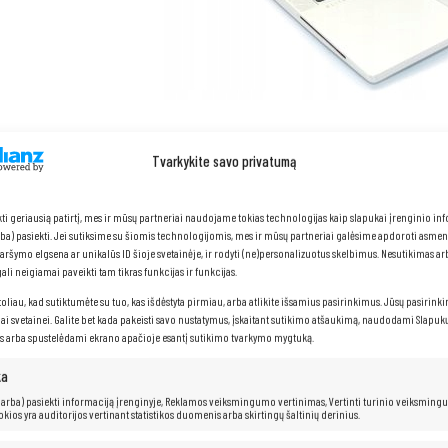
Tvarkykite savo privatumą
HP Elitebook 845 G7
kti geriausią patirtį, mes ir mūsų partneriai naudojame tokias technologijas kaip slapukai įrenginio in
arba) pasiekti. Jei sutiksime su šiomis technologijomis, mes ir mūsų partneriai galėsime apdoroti asme
naršymo elgsena ar unikalūs ID šioje svetainėje, ir rodyti (ne)personalizuotus skelbimus. Nesutikimas a
li neigiamai paveikti tam tikras funkcijas ir funkcijas.
Procesorius: AMD
Ryzen 5 PRO 4650U (8 MB talpyklos, iki 4,0 G
toliau, kad sutiktumėte su tuo, kas išdėstyta pirmiau, arba atlikite išsamius pasirinkimus. Jūsų pasirink
RAM: 32
GB
iai svetainei. Galite bet kada pakeisti savo nustatymus, įskaitant sutikimo atšaukimą, naudodami Slapukų
Kietasis diskas: 512
GB SSD
s arba spustelėdami ekrano apačioje esantį sutikimo tvarkymo mygtuką.
ka
 (arba) pasiekti informaciją įrenginyje, Reklamos veiksmingumo vertinimas, Vertinti turinio veiksming
kokios yra auditorijos vertinant statistikos duomenis arba skirtingų šaltinių derinius.
HP EliteBook 845 G7 su AMD Ryzen 5 PRO 4650U procesoriumi yra nešio