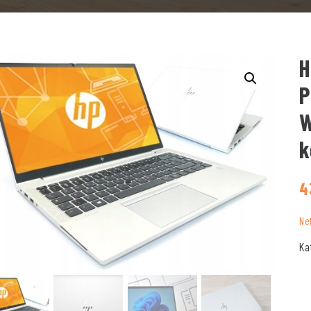
H
P
W
k
4
Ne
Ka