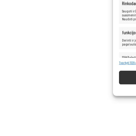
Rinkoda
Saugoti ir
suasmenint
Naudoti pr
funkcijo
Derinti ir
pagal aut
Užtikrint
turinio 
Tvarkyti 1129