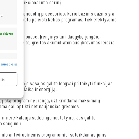
stiliaus ir funkcionalumo derinį.
ai šešių branduolių procesorius, kurio bazinis dažnis yra
ti,
 galios vienu metu paleisti kelias programas, tiek efektyvumo
a aktyvus
iure, tiek kelionėse. Įrenginys turi daugybę jungčių,
ų įrenginių. Be to, greitas akumuliatoriaus įkrovimas leidžia
a aktyvus
 šiuos tikslus
tis
škios vartotojo sąsajos galite lengvai pritaikyti funkcijas
ydama jūsų laiką ir energiją.
kėjišką programinę įrangą, užtikrindama maksimalų
ma gali aptikti net naujausias grėsmes.
 ir nereikalauja sudėtingų nustatymų. Jūs galite
io saugumu.
itomis antivirusinėmis programomis, suteikdamas jums