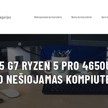
egorijos
Nešiojamasis kompiuteris
Namų kompiuteriai
Apie 
5 G7 RYZEN 5 PRO 4650U
O NEŠIOJAMAS KOMPIUT