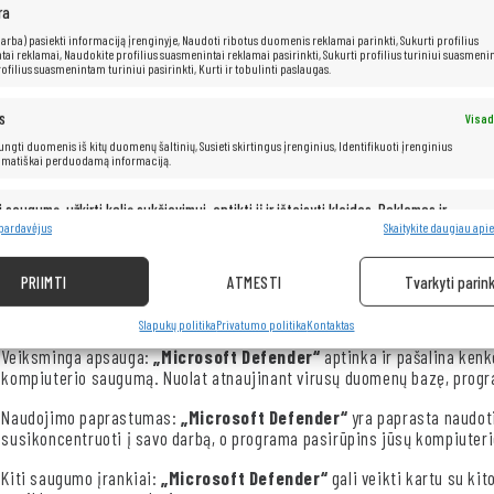
našumu, bet ir puikiai tinka verslo pasauliui, nes siūlo neprilygstamą 
ra
 (arba) pasiekti informaciją įrenginyje, Naudoti ribotus duomenis reklamai parinkti, Sukurti profilius
EliteBook 845 G7 yra aprūpintas AMD Ryzen 5 Pro 4650U procesoriumi. T
ai reklamai, Naudokite profilius suasmenintai reklamai pasirinkti, Sukurti profilius turiniui suasmenin
2,1 GHz, o turbo režimu jis gali padidėti iki 4,0 GHz. Jis suteikia tiek
ofilius suasmenintam turiniui pasirinkti, Kurti ir tobulinti paslaugas.
biuro darbe.
s
Visad
Dėl mažo dydžio ir lengvo svorio „EliteBook 845 G7“ puikiai tinka tiek b
 jungti duomenis iš kitų duomenų šaltinių, Susieti skirtingus įrenginius, Identifikuoti įrenginius
įskaitant USB-C ir HDMI, todėl jį galima lanksčiai prijungti prie įvairi
omatiškai perduodamą informaciją.
greitai paruošti nešiojamąjį kompiuterį darbui.
i saugumą, užkirti kelią sukčiavimui, aptikti jį ir ištaisyti klaidas, Reklamos ir
Visad
pristatymas ir pateikimas.
 pardavėjus
Skaitykite daugiau apie
PRIIMTI
ATMESTI
Tvarkyti parink
„Windows 11“
– geriausia operacinė sistema rinkoje. Dėl greitos ir ai
pagal savo poreikius. Sistema automatiškai atnaujina tvarkykles, taup
Slapukų politika
Privatumo politika
Kontaktas
Veiksminga apsauga:
„Microsoft Defender“
aptinka ir pašalina ken
kompiuterio saugumą. Nuolat atnaujinant virusų duomenų bazę, progra
Naudojimo paprastumas:
„Microsoft Defender“
yra paprasta naudoti
susikoncentruoti į savo darbą, o programa pasirūpins jūsų kompiuter
Kiti saugumo įrankiai:
„Microsoft Defender“
gali veikti kartu su k