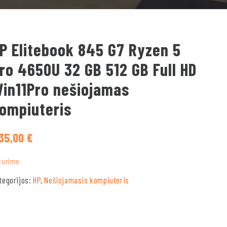
P Elitebook 845 G7 Ryzen 5
ro 4650U 32 GB 512 GB Full HD
in11Pro nešiojamas
ompiuteris
35,00
€
turime
tegorijos:
HP
,
Nešiojamasis kompiuteris