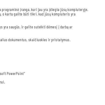
programinė įranga, kuri jau yra įdiegta jūsų kompiuteryje,
 o kartu galite būti tikri, kad jūsų kompiuteris yra
ys yra saugūs, ir galite sutelkti dėmesį į darbą ar
nalius dokumentus, skaičiuokles ir pristatymus.
osoft PowerPoint“
mui,