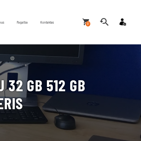
mus
Pagalba
Kontaktas
0
 32 GB 512 GB
ERIS