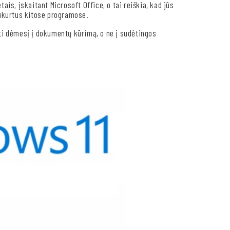
is, įskaitant Microsoft Office, o tai reiškia, kad jūs
ukurtus kitose programose.
lkti dėmesį į dokumentų kūrimą, o ne į sudėtingos