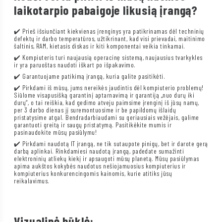
laikotarpio pabaigoje likusią įrangą?
✔️ Prieš išsiunčiant kiekvienas įrenginys yra patikrinamas dėl techninių
defektų ir darbo temperatūros, užtikrinant, kad visi prievadai, maitinimo
šaltinis, RAM, kietasis diskas ir kiti komponentai veikia tinkamai.
✔️ Kompiuteris turi naujausią operacinę sistemą, naujausius tvarkykles
ir yra paruoštas naudoti iškart po išpakavimo.
✔️ Garantuojame patikimą įrangą, kuria galite pasitikėti.
✔️ Pirkdami iš mūsų, jums nereikės jaudintis dėl kompiuterio problemų!
Siūlome visapusišką garantinį aptarnavimą ir garantiją „nuo durų iki
durų“, o tai reiškia, kad gedimo atveju paimsime įrenginį iš jūsų namų,
per 3 darbo dienas jį suremontuosime ir be papildomų išlaidų
pristatysime atgal. Bendradarbiaudami su geriausiais vežėjais, galime
garantuoti greitą ir saugų pristatymą. Pasitikėkite mumis ir
pasinaudokite mūsų pasiūlymu!
✔️ Pirkdami naudotą IT įrangą, ne tik sutaupote pinigų, bet ir darote gerą
darbą aplinkai. Rinkdamiesi naudotą įrangą, padedate sumažinti
elektroninių atliekų kiekį ir apsaugoti mūsų planetą. Mūsų pasiūlymas
apima aukštos kokybės naudotus nešiojamuosius kompiuterius ir
kompiuterius konkurencingomis kainomis, kurie atitiks jūsų
reikalavimus.
Vizualinė būklė: