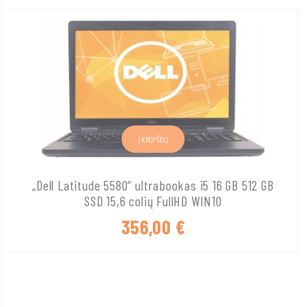
Į KREPŠELĮ
„Dell Latitude 5580“ ultrabookas i5 16 GB 512 GB
SSD 15,6 colių FullHD WIN10
356,00
€