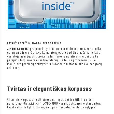
Intel® Core™ i5-8365U procesorius
„Intel Core i5“
procesoriai yra puikus sprendimas tiems, kurie ieško
galingumo ir greičio savo kompiuteryje. Jie padidina našumą, leidžia
vartotojams mėgautis greitu failų ir programų atidarymu bei greitu
perėjimu tarp programų ir tinklalapių. Be to, šie procesoriai siūlo
išskirtines pramogų galimybes ir sklandų aukštos raiškos vaizdo įrašų
atkūrimą.
Tvirtas ir elegantiškas korpusas
Aliuminio korpusas ne tik atrodo stilingai, bet ir užtikrina didelį
patvarumą. Jis atitinka MIL-STD-810G karinius atsparumo standartus,
todėl gali atlaikyti kritimus, smūgius ir sudėtingas darbo sąlygas.