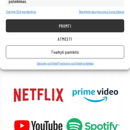
pateikimas.
Tvarkyti 1128 pardavėjus
Skaitykite daugiau apie šiuos tikslus
Neribotos multimedijos galimybės – po
ranka!
PRIIMTI
Kompiuteris taip pat idealiai tinka visoms multimedijos programoms.
ATMESTI
Be vargo transliuokite filmus ir muziką geriausia kokybe iš tokių
platformų kaip „Netflix“, „HBO“, „Amazon“, „YouTube“, „Spotify“ ir
Tvarkyti parinktis
„Facebook“.
Slapukų politika
Privatumo politika
Kontaktas