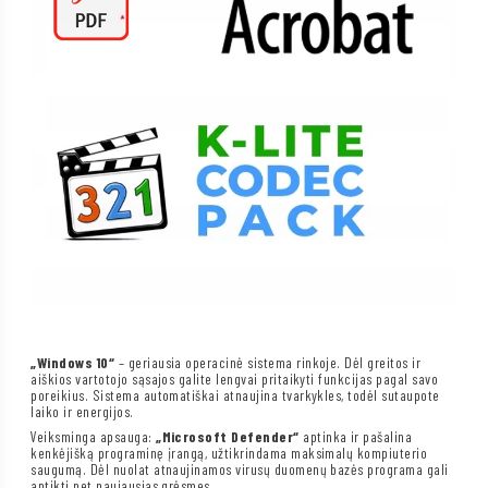
„Windows 10“
– geriausia operacinė sistema rinkoje. Dėl greitos ir
aiškios vartotojo sąsajos galite lengvai pritaikyti funkcijas pagal savo
poreikius. Sistema automatiškai atnaujina tvarkykles, todėl sutaupote
laiko ir energijos.
Veiksminga apsauga:
„Microsoft Defender“
aptinka ir pašalina
kenkėjišką programinę įrangą, užtikrindama maksimalų kompiuterio
saugumą. Dėl nuolat atnaujinamos virusų duomenų bazės programa gali
aptikti net naujausias grėsmes.