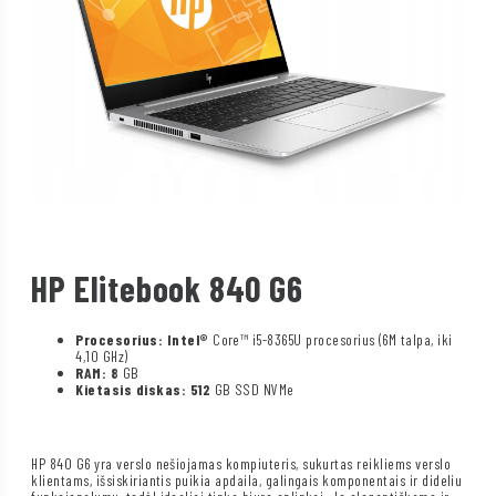
HP Elitebook 840 G6
Procesorius: Intel®
Core™ i5-8365U procesorius (6M talpa, iki
4,10 GHz)
RAM: 8
GB
Kietasis diskas: 512
GB SSD NVMe
HP 840 G6 yra verslo nešiojamas kompiuteris, sukurtas reikliems verslo
klientams, išsiskiriantis puikia apdaila, galingais komponentais ir dideliu