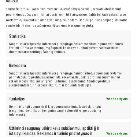
funkcijas.
Spustelėkite toliau, kad sutiktumėte su tuo, kas išdėstyta pirmiau, arba atlikite išsamius
pasirinkimus. Jūsų pasirinkimai bus taikomi tik šiai svetainei. Galite bet kada pakeisti savo
nustatymus, įskaitant sutikimo atšaukimą, naudodami Slapukų politikos perjungiklius arba
spustelėdami ekrano apačioje esantį sutikimo tvarkymo mygtuką.
Statistika
Saugoti ir (arba) pasiekti informaciją įrenginyje, Reklamos veiksmingumo vertinimas,
Vertinti turinio veiksmingumą, Suprasti, kokios yra auditorijos vertinant statistikos
duomenis arba skirtingų šaltinių derinius.
Rinkodara
Saugoti ir (arba) pasiekti informaciją įrenginyje, Naudoti ribotus duomenis reklamai
parinkti, Sukurti profilius suasmenintai reklamai, Naudokite profilius suasmenintai
reklamai pasirinkti, Sukurti profilius turiniui suasmeninti, Naudoti profilius
suasmenintam turiniui pasirinkti, Kurti ir tobulinti paslaugas.
funkcijos
Visada aktyvus
Patogi klaviatūra
Derinti ir jungti duomenis iš kitų duomenų šaltinių, Susieti skirtingus
įrenginius, Identifikuoti įrenginius pagal automatiškai perduodamą
informaciją.
Ergonomiškai suprojektuota klaviatūra užtikrina patogų rašymą net ir
ilgai dirbant. Malonus klavišų paspaudimas ir aukštos kokybės
medžiagos, naudojamos jų gamyboje, garantuoja ilgaamžiškumą ir
Užtikrinti saugumą, užkirti kelią sukčiavimui, aptikti jį ir
naudojimo patogumą.
ištaisyti klaidas, Reklamos ir turinio pristatymas ir
Visada aktyvus