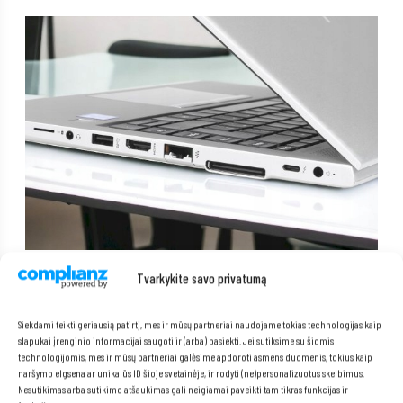
Tvarkykite savo privatumą
Siekdami teikti geriausią patirtį, mes ir mūsų partneriai naudojame tokias technologijas kaip
slapukai įrenginio informacijai saugoti ir (arba) pasiekti. Jei sutiksime su šiomis
technologijomis, mes ir mūsų partneriai galėsime apdoroti asmens duomenis, tokius kaip
naršymo elgsena ar unikalūs ID šioje svetainėje, ir rodyti (ne)personalizuotus skelbimus.
Nesutikimas arba sutikimo atšaukimas gali neigiamai paveikti tam tikras funkcijas ir