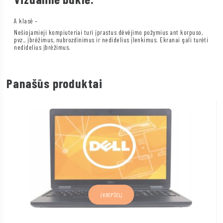
A klasė –
Nešiojamieji kompiuteriai turi įprastus dėvėjimo požymius ant korpuso,
pvz., įbrėžimus, nubrozdinimus ir nedidelius įlenkimus. Ekranai gali turėti
nedidelius įbrėžimus.
Panašūs produktai
Į KREPŠELĮ