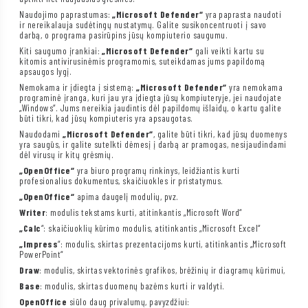
Naudojimo paprastumas:
„Microsoft Defender“
yra paprasta naudoti
ir nereikalauja sudėtingų nustatymų. Galite susikoncentruoti į savo
darbą, o programa pasirūpins jūsų kompiuterio saugumu.
Kiti saugumo įrankiai:
„Microsoft Defender“
gali veikti kartu su
kitomis antivirusinėmis programomis, suteikdamas jums papildomą
apsaugos lygį.
Nemokama ir įdiegta į sistemą:
„Microsoft Defender“
yra nemokama
programinė įranga, kuri jau yra įdiegta jūsų kompiuteryje, jei naudojate
„Windows“. Jums nereikia jaudintis dėl papildomų išlaidų, o kartu galite
būti tikri, kad jūsų kompiuteris yra apsaugotas.
Naudodami
„Microsoft Defender“
, galite būti tikri, kad jūsų duomenys
yra saugūs, ir galite sutelkti dėmesį į darbą ar pramogas, nesijaudindami
dėl virusų ir kitų grėsmių.
„OpenOffice“
yra biuro programų rinkinys, leidžiantis kurti
profesionalius dokumentus, skaičiuokles ir pristatymus.
„OpenOffice“
apima daugelį modulių, pvz.
Writer
: modulis tekstams kurti, atitinkantis „Microsoft Word“
„Calc
“: skaičiuoklių kūrimo modulis, atitinkantis „Microsoft Excel“
„Impress
“: modulis, skirtas prezentacijoms kurti, atitinkantis „Microsoft
PowerPoint“
Draw
: modulis, skirtas vektorinės grafikos, brėžinių ir diagramų kūrimui,
Base
: modulis, skirtas duomenų bazėms kurti ir valdyti.
OpenOffice
siūlo daug privalumų, pavyzdžiui: