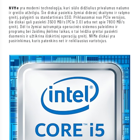
NVMe
yra moderni technologija, kuri siūlo didžiulius privalumus našumo
ir greičio atžvilgiu. Šie diskai pasiekia žymiai didesnį skaitymo ir rašymo
greitį, palyginti su standartiniais SSD. Priklausomai nuo PCIe versijos,
šie diskai gali pasiekti 3500 MB/s (PCIe 3.0) arba net apie 7800 MB/s
greitį. Dėl to žymiai sutrumpėja operacinės sistemos paleidimo ir
programų bei žaidimų įkėlimo laikas, o tai leidžia greitai pasiekti
duomenis ir užtikrina išskirtinį operacijų greitį. NVMe diskai yra
pasirinkimas, kuris patenkins net ir reikliausius vartotojus.