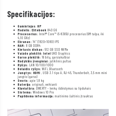
Specifikacijos:
Gamintojas: HP
Modelis: Elitebook
840 G6
Procesorius:
Intel® Core™ i5-8365U procesorius (6M talpa, iki
4,10 GHz)
Ekranas:
14″ (1920×1080) IPS
RAM:
8 GB DDR4
Kietasis diskas:
512 GB SSD NVMe
Vaizdo plokštė: Intel
UHD Graphics
Garso plokštė:
16 bitų, garsiakalbiai
Rodyklės įrenginiai:
jutiklinis pultas
Ryšys:
LAN 10/100/1000
Belaidis ryšys:
WiFi, Bluetooth
Jungtys: HDMI
, USB 3.1 tipo A, RJ-45, Thunderbolt, 3,5 mm mini
jungtis (garso)
Svoris:
apie 1,8 kg
Baterija:
originali, veikianti
Klaviatūra:
QWERTY – lenkų išdėstymas su lipdukais
Sistema:
Windows 10 Pro
Papildoma informacija:
maitinimo šaltinis įtrauktas