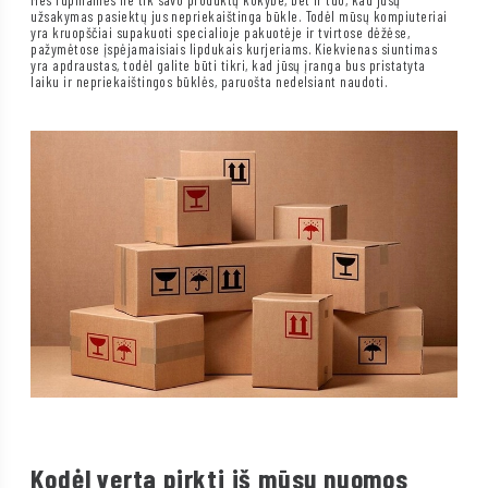
užsakymas pasiektų jus nepriekaištinga būkle. Todėl mūsų kompiuteriai
yra kruopščiai supakuoti specialioje pakuotėje ir tvirtose dėžėse,
pažymėtose įspėjamaisiais lipdukais kurjeriams. Kiekvienas siuntimas
yra apdraustas, todėl galite būti tikri, kad jūsų įranga bus pristatyta
laiku ir nepriekaištingos būklės, paruošta nedelsiant naudoti.
Kodėl verta pirkti iš mūsų nuomos