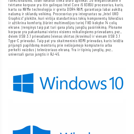
funkcionalumu, todėl idealiai tinka biuro aplinkai. Jo elegantiškame ir
tvirtame korpuse yra itin galingas Intel Core i5 8365U procesorius, kuris,
kartu su NVMe technologija ir greita DDR4 RAM, garantuoja labai aukštą
našumą ir sklandų veikimą. Procesorius yra integruotas su „Intel UHD
Graphics“ plokšte, kuri viršija standartinius tokių komponentų lūkesčius
ir užtikrina komfortą žiūrint multimedijos turinį FHD kokybe 14 colių
ekrane. Įrenginys taip pat turi gana platų jungčių pasirinkimą. Ploname
korpuse yra pakankamai vietos visiems reikalingiems prievadams, pvz.,
dviem USB 3.1 prievadams (vienas skirtas įkrovimui) ir vienam USB 3.1
Type-C prievadui. Taip pat yra skaitmeninis HDMI prievadas, kuris leidžia
prijungti papildomą monitorių prie nešiojamojo kompiuterio arba
perkelti vaizdus į televizoriaus ekraną. Yra ir tipinių jungčių, pvz.,
universali garso jungtis ir RJ-45.