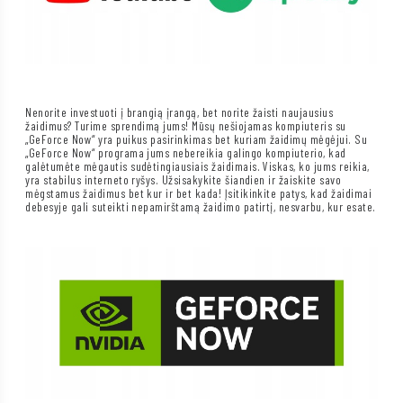
Nenorite investuoti į brangią įrangą, bet norite žaisti naujausius
žaidimus? Turime sprendimą jums! Mūsų nešiojamas kompiuteris su
„GeForce Now“ yra puikus pasirinkimas bet kuriam žaidimų mėgėjui. Su
„GeForce Now“ programa jums nebereikia galingo kompiuterio, kad
galėtumėte mėgautis sudėtingiausiais žaidimais. Viskas, ko jums reikia,
yra stabilus interneto ryšys. Užsisakykite šiandien ir žaiskite savo
mėgstamus žaidimus bet kur ir bet kada! Įsitikinkite patys, kad žaidimai
debesyje gali suteikti nepamirštamą žaidimo patirtį, nesvarbu, kur esate.