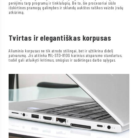
perėjimu tarp programų ir tinklalapių. Be to, šie procesoriai siūlo
išskirtines pramogų galimybes ir sklandų aukštos raiškos vaizdo įrašų
atkūrimą.
Tvirtas ir elegantiškas korpusas
Aliuminio korpusas ne tik atrodo stilingai, bet ir užtikrina didelį
patvarumą. Jis atitinka MIL-STD-810G karinius atsparumo standartus,
todėl gali atlaikyti kritimus, smūgius ir sudėtingas darbo sąlygas.