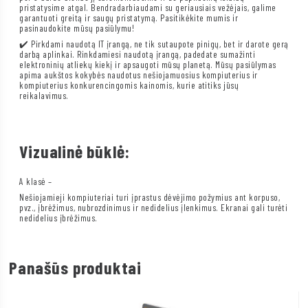
pristatysime atgal. Bendradarbiaudami su geriausiais vežėjais, galime
garantuoti greitą ir saugų pristatymą. Pasitikėkite mumis ir
pasinaudokite mūsų pasiūlymu!
✔️ Pirkdami naudotą IT įrangą, ne tik sutaupote pinigų, bet ir darote gerą
darbą aplinkai. Rinkdamiesi naudotą įrangą, padedate sumažinti
elektroninių atliekų kiekį ir apsaugoti mūsų planetą. Mūsų pasiūlymas
apima aukštos kokybės naudotus nešiojamuosius kompiuterius ir
kompiuterius konkurencingomis kainomis, kurie atitiks jūsų
reikalavimus.
Vizualinė būklė:
A klasė –
Nešiojamieji kompiuteriai turi įprastus dėvėjimo požymius ant korpuso,
pvz., įbrėžimus, nubrozdinimus ir nedidelius įlenkimus. Ekranai gali turėti
nedidelius įbrėžimus.
Panašūs produktai