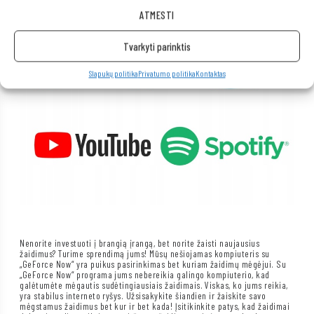
ATMESTI
Tvarkyti parinktis
Slapukų politika
Privatumo politika
Kontaktas
Nenorite investuoti į brangią įrangą, bet norite žaisti naujausius
žaidimus? Turime sprendimą jums! Mūsų nešiojamas kompiuteris su
„GeForce Now“ yra puikus pasirinkimas bet kuriam žaidimų mėgėjui. Su
„GeForce Now“ programa jums nebereikia galingo kompiuterio, kad
galėtumėte mėgautis sudėtingiausiais žaidimais. Viskas, ko jums reikia,
yra stabilus interneto ryšys. Užsisakykite šiandien ir žaiskite savo
mėgstamus žaidimus bet kur ir bet kada! Įsitikinkite patys, kad žaidimai