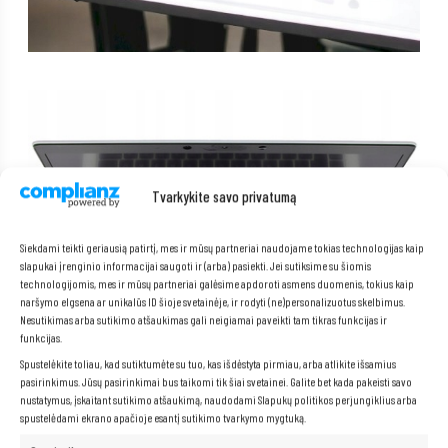
Tvarkykite savo privatumą
Siekdami teikti geriausią patirtį, mes ir mūsų partneriai naudojame tokias technologijas kaip
slapukai įrenginio informacijai saugoti ir (arba) pasiekti. Jei sutiksime su šiomis
technologijomis, mes ir mūsų partneriai galėsime apdoroti asmens duomenis, tokius kaip
naršymo elgsena ar unikalūs ID šioje svetainėje, ir rodyti (ne)personalizuotus skelbimus.
Nesutikimas arba sutikimo atšaukimas gali neigiamai paveikti tam tikras funkcijas ir
funkcijas.
Spustelėkite toliau, kad sutiktumėte su tuo, kas išdėstyta pirmiau, arba atlikite išsamius
pasirinkimus. Jūsų pasirinkimai bus taikomi tik šiai svetainei. Galite bet kada pakeisti savo
nustatymus, įskaitant sutikimo atšaukimą, naudodami Slapukų politikos perjungiklius arba
spustelėdami ekrano apačioje esantį sutikimo tvarkymo mygtuką.