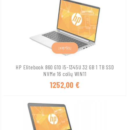
Į KREPŠELĮ
HP Elitebook 860 G10 i5-1345U 32 GB 1 TB SSD
NVMe 16 colių WIN11
1252,00
€