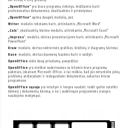
„OpenOffice“
yra biuro programų rinkinys, leidžiantis kurti
profesionalius dokumentus, skaičiuokles ir pristatymus.
„OpenOffice“
apima daugelį modulių, pvz.
Writer
: modulis tekstams kurti, atitinkantis „Microsoft Word“
„Calc
“: skaičiuoklių kūrimo modulis, atitinkantis „Microsoft Excel“
„Impress
“: modulis, skirtas prezentacijoms kurti, atitinkantis „Microsoft
PowerPoint“
Draw
: modulis, skirtas vektorinės grafikos, brėžinių ir diagramų kūrimui,
Base
: modulis, skirtas duomenų bazėms kurti ir valdyti.
OpenOffice
siūlo daug privalumų, pavyzdžiui:
OpenOffice
yra visiškai suderinamas su kitomis biuro programų
paketais, įskaitant Microsoft Office, o tai reiškia, kad jūs neturėsite jokių
problemų atidarydami ir redaguodami dokumentus, sukurtus kitose
programose.
OpenOffice sąsaja
yra intuityvi ir lengva naudoti, todėl galite sutelkti
dėmesį į dokumentų kūrimą, o ne į sudėtingos programinės įrangos
naudojimo mokymąsi.