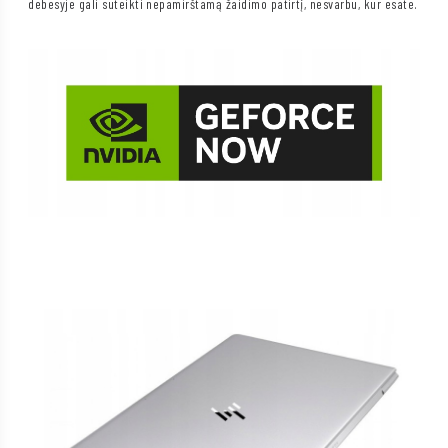
debesyje gali suteikti nepamirštamą žaidimo patirtį, nesvarbu, kur esate.