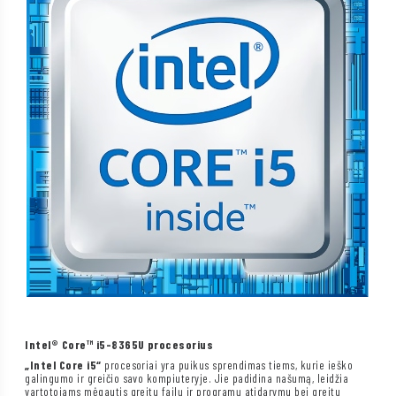
Intel® Core™ i5-8365U procesorius
„Intel Core i5“
procesoriai yra puikus sprendimas tiems, kurie ieško
galingumo ir greičio savo kompiuteryje. Jie padidina našumą, leidžia
vartotojams mėgautis greitu failų ir programų atidarymu bei greitu