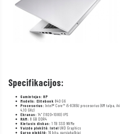
Specifikacijos:
Gamintojas: HP
Modelis: Elitebook
840 G6
Procesorius:
Intel® Core™ i5-8365U procesorius (6M talpa, iki
4,10 GHz)
Ekranas:
14″ (1920×1080) IPS
RAM:
8 GB DDR4
Kietasis diskas:
1 TB SSD NVMe
Vaizdo plokštė: Intel
UHD Graphics
Garso plokštė:
16 bitų, garsiakalbiai