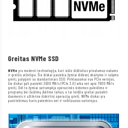
Greitas NVMe SSD
NVMe
yra moderni technologija, kuri siūlo didžiulius privalumus našumo
ir greičio atžvilgiu. Šie diskai pasiekia žymiai didesnį skaitymo ir rašymo
greitį, palyginti su standartiniais SSD. Priklausomai nuo PCIe versijos,
šie diskai gali pasiekti 3500 MB/s (PCIe 3.0) arba net apie 7800 MB/s
greitį. Dėl to žymiai sutrumpėja operacinės sistemos paleidimo ir
programų bei žaidimų įkėlimo laikas, o tai leidžia greitai pasiekti
duomenis ir užtikrina išskirtinį operacijų greitį. NVMe diskai yra
pasirinkimas, kuris patenkins net ir reikliausius vartotojus.