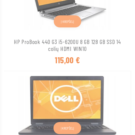
Į KREPŠELĮ
HP ProBook 440 G3 i5-6200U 8 GB 128 GB SSD 14
colių HDMI WIN10
115,00
€
Į KREPŠELĮ