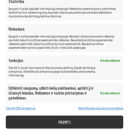
Statistika
Saugoti ir (arba) pasiekti informaciją įrenginyje, Reklamos veiksmingumo vertinimas,
Vertinti turinio veiksmingumą, Suprasti, kokios yra auditorijos vertinant statistikos
duomenis arba skirtingų šaltinių derinius.
Rinkodara
Patogi klaviatūra
Saugoti ir (arba) pasiekti informaciją įrenginyje, Naudoti ribotus duomenis reklamai
parinkti, Sukurti profilius suasmenintai reklamai, Naudokite profilius suasmenintai
Ergonomiškai suprojektuota klaviatūra užtikrina patogų rašymą net ir
reklamai pasirinkti, Sukurti profilius turiniui suasmeninti, Naudoti profilius
ilgai dirbant. Malonus klavišų paspaudimas ir aukštos kokybės
suasmenintam turiniui pasirinkti, Kurti ir tobulinti paslaugas.
medžiagos, naudojamos jų gamyboje, garantuoja ilgaamžiškumą ir
naudojimo patogumą.
funkcijos
Visada aktyvus
Derinti ir jungti duomenis iš kitų duomenų šaltinių, Susieti skirtingus
įrenginius, Identifikuoti įrenginius pagal automatiškai perduodamą
informaciją.
Neribotos multimedijos galimybės – po
ranka!
Užtikrinti saugumą, užkirti kelią sukčiavimui, aptikti jį ir
ištaisyti klaidas, Reklamos ir turinio pristatymas ir
Visada aktyvus
pateikimas.
Kompiuteris taip pat idealiai tinka visoms multimedijos programoms.
Be vargo transliuokite filmus ir muziką geriausia kokybe iš tokių
Tvarkyti 1129 pardavėjus
Skaitykite daugiau apie šiuos tikslus
platformų kaip „Netflix“, „HBO“, „Amazon“, „YouTube“, „Spotify“ ir
„Facebook“.
PRIIMTI