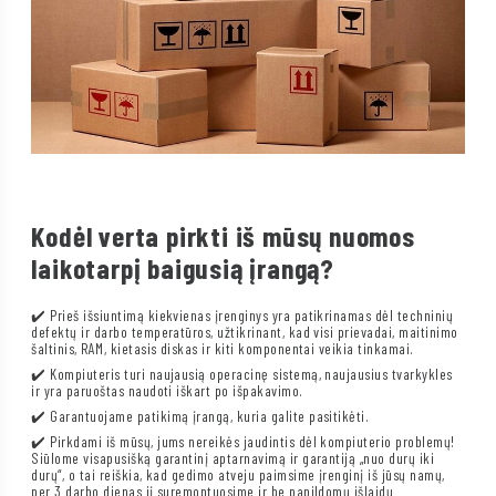
Kodėl verta pirkti iš mūsų nuomos
laikotarpį baigusią įrangą?
✔️ Prieš išsiuntimą kiekvienas įrenginys yra patikrinamas dėl techninių
defektų ir darbo temperatūros, užtikrinant, kad visi prievadai, maitinimo
šaltinis, RAM, kietasis diskas ir kiti komponentai veikia tinkamai.
✔️ Kompiuteris turi naujausią operacinę sistemą, naujausius tvarkykles
ir yra paruoštas naudoti iškart po išpakavimo.
✔️ Garantuojame patikimą įrangą, kuria galite pasitikėti.
✔️ Pirkdami iš mūsų, jums nereikės jaudintis dėl kompiuterio problemų!
Siūlome visapusišką garantinį aptarnavimą ir garantiją „nuo durų iki
durų“, o tai reiškia, kad gedimo atveju paimsime įrenginį iš jūsų namų,
per 3 darbo dienas jį suremontuosime ir be papildomų išlaidų