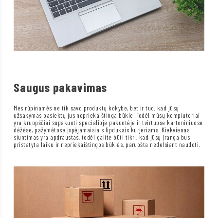
Saugus pakavimas
Mes rūpinamės ne tik savo produktų kokybe, bet ir tuo, kad jūsų
užsakymas pasiektų jus nepriekaištinga būkle. Todėl mūsų kompiuteriai
yra kruopščiai supakuoti specialioje pakuotėje ir tvirtuose kartoniniuose
dėžėse, pažymėtose įspėjamaisiais lipdukais kurjeriams. Kiekvienas
siuntimas yra apdraustas, todėl galite būti tikri, kad jūsų įranga bus
pristatyta laiku ir nepriekaištingos būklės, paruošta nedelsiant naudoti.