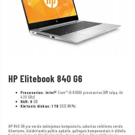
HP Elitebook 840 G6
Procesorius: Intel®
Core™ i5-8365U procesorius (6M talpa, iki
4,10 GHz)
RAM: 8
GB
Kietasis diskas: 1 TB
SSD NVMe
HP 840 G6 yra verslo nešiojamas kompiuteris, sukurtas reikliems verslo
klientams, išsiskiriantis puikia apdaila, galingais komponentais ir dideliu