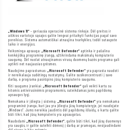
„Windows 11“
– geriausia operacinė sistema rinkoje. Dėl greitos ir
aiškios vartotojo sąsajos galite lengvai pritaikyti funkcijas pagal savo
poreikius. Sistema automatiškai atnaujina tvarkykles, todėl sutaupote
laiko ir energijos.
Veiksminga apsauga:
„Microsoft Defender“
aptinka ir pašalina
kenkėjišką programinę įrangą, užtikrindama maksimalų kompiuterio
saugumą. Dėl nuolat atnaujinamos virusų duomenų bazės programa gali
aptikti net naujausias grėsmes.
Naudojimo paprastumas:
„Microsoft Defender“
yra paprasta naudoti
ir nereikalauja sudėtingų nustatymų. Galite susikoncentruoti į savo
darbą, o programa pasirūpins jūsų kompiuterio saugumu.
Kiti saugumo įrankiai:
„Microsoft Defender“
gali veikti kartu su
kitomis antivirusinėmis programomis, suteikdamas jums papildomą
apsaugos lygį.
Nemokama ir įdiegta į sistemą:
„Microsoft Defender“
yra nemokama
programinė įranga, kuri jau yra įdiegta jūsų kompiuteryje, jei naudojate
„Windows“. Jums nereikia jaudintis dėl papildomų išlaidų, o kartu galite
būti tikri, kad jūsų kompiuteris yra apsaugotas.
Naudodami
„Microsoft Defender“
, galite būti tikri, kad jūsų duomenys
yra saugūs, ir galite sutelkti dėmesį į darbą ar pramogas, nesijaudindami
dėl virusų ir kitų grėsmių.