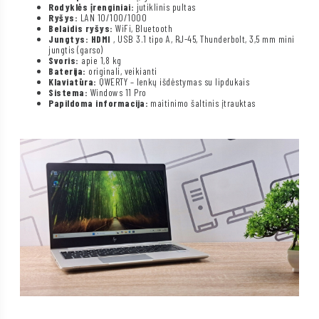
Rodyklės įrenginiai:
jutiklinis pultas
Ryšys:
LAN 10/100/1000
Belaidis ryšys:
WiFi, Bluetooth
Jungtys: HDMI
, USB 3.1 tipo A, RJ-45, Thunderbolt, 3,5 mm mini
jungtis (garso)
Svoris:
apie 1,8 kg
Baterija:
originali, veikianti
Klaviatūra:
QWERTY – lenkų išdėstymas su lipdukais
Sistema:
Windows 11 Pro
Papildoma informacija:
maitinimo šaltinis įtrauktas