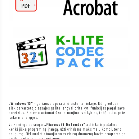
„Windows 10“
– geriausia operacinė sistema rinkoje. Dėl greitos ir
aiškios vartotojo sąsajos galite lengvai pritaikyti funkcijas pagal savo
poreikius. Sistema automatiškai atnaujina tvarkykles, todėl sutaupote
laiko ir energijos.
Veiksminga apsauga:
„Microsoft Defender“
aptinka ir pašalina
kenkėjišką programinę įrangą, užtikrindama maksimalų kompiuterio
saugumą. Dėl nuolat atnaujinamos virusų duomenų bazės programa gali
aptikti net naujausias grėsmes.