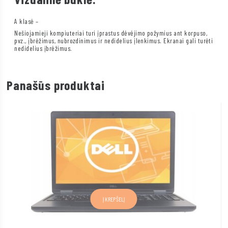
A klasė –
Nešiojamieji kompiuteriai turi įprastus dėvėjimo požymius ant korpuso,
pvz., įbrėžimus, nubrozdinimus ir nedidelius įlenkimus. Ekranai gali turėti
nedidelius įbrėžimus.
Panašūs produktai
Į KREPŠELĮ