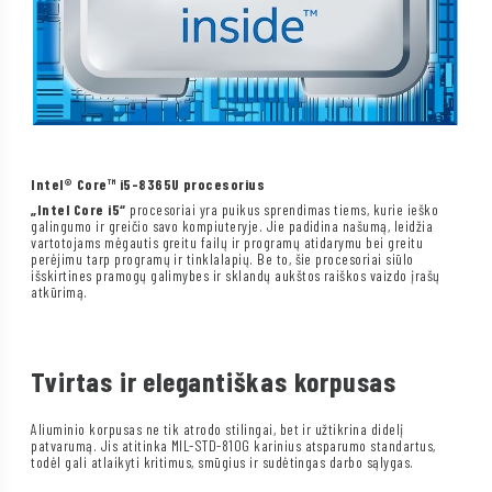
Intel® Core™ i5-8365U procesorius
„Intel Core i5“
procesoriai yra puikus sprendimas tiems, kurie ieško
galingumo ir greičio savo kompiuteryje. Jie padidina našumą, leidžia
vartotojams mėgautis greitu failų ir programų atidarymu bei greitu
perėjimu tarp programų ir tinklalapių. Be to, šie procesoriai siūlo
išskirtines pramogų galimybes ir sklandų aukštos raiškos vaizdo įrašų
atkūrimą.
Tvirtas ir elegantiškas korpusas
Aliuminio korpusas ne tik atrodo stilingai, bet ir užtikrina didelį
patvarumą. Jis atitinka MIL-STD-810G karinius atsparumo standartus,
todėl gali atlaikyti kritimus, smūgius ir sudėtingas darbo sąlygas.