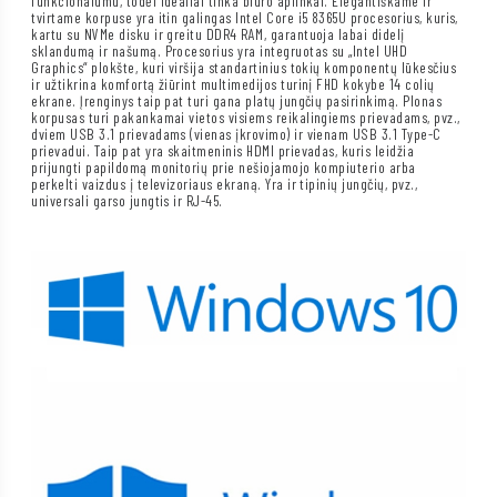
funkcionalumu, todėl idealiai tinka biuro aplinkai. Elegantiškame ir
tvirtame korpuse yra itin galingas Intel Core i5 8365U procesorius, kuris,
kartu su NVMe disku ir greitu DDR4 RAM, garantuoja labai didelį
sklandumą ir našumą. Procesorius yra integruotas su „Intel UHD
Graphics“ plokšte, kuri viršija standartinius tokių komponentų lūkesčius
ir užtikrina komfortą žiūrint multimedijos turinį FHD kokybe 14 colių
ekrane. Įrenginys taip pat turi gana platų jungčių pasirinkimą. Plonas
korpusas turi pakankamai vietos visiems reikalingiems prievadams, pvz.,
dviem USB 3.1 prievadams (vienas įkrovimo) ir vienam USB 3.1 Type-C
prievadui. Taip pat yra skaitmeninis HDMI prievadas, kuris leidžia
prijungti papildomą monitorių prie nešiojamojo kompiuterio arba
perkelti vaizdus į televizoriaus ekraną. Yra ir tipinių jungčių, pvz.,
universali garso jungtis ir RJ-45.