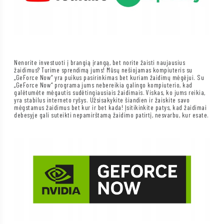
Nenorite investuoti į brangią įrangą, bet norite žaisti naujausius
žaidimus? Turime sprendimą jums! Mūsų nešiojamas kompiuteris su
„GeForce Now“ yra puikus pasirinkimas bet kuriam žaidimų mėgėjui. Su
„GeForce Now“ programa jums nebereikia galingo kompiuterio, kad
galėtumėte mėgautis sudėtingiausiais žaidimais. Viskas, ko jums reikia,
yra stabilus interneto ryšys. Užsisakykite šiandien ir žaiskite savo
mėgstamus žaidimus bet kur ir bet kada! Įsitikinkite patys, kad žaidimai
debesyje gali suteikti nepamirštamą žaidimo patirtį, nesvarbu, kur esate.