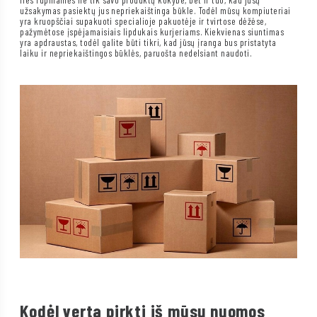
užsakymas pasiektų jus nepriekaištinga būkle. Todėl mūsų kompiuteriai
yra kruopščiai supakuoti specialioje pakuotėje ir tvirtose dėžėse,
pažymėtose įspėjamaisiais lipdukais kurjeriams. Kiekvienas siuntimas
yra apdraustas, todėl galite būti tikri, kad jūsų įranga bus pristatyta
laiku ir nepriekaištingos būklės, paruošta nedelsiant naudoti.
Kodėl verta pirkti iš mūsų nuomos