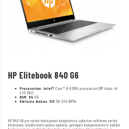
HP Elitebook 840 G6
Procesorius: Intel®
Core™ i5-8365U procesorius (6M talpa, iki
4,10 GHz)
RAM: 64
GB
Kietasis diskas: 512
GB SSD NVMe
HP 840 G6 yra verslo nešiojamas kompiuteris, sukurtas reikliems verslo
klientams, išsiskiriantis puikia apdaila, galingais komponentais ir aukšta