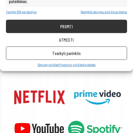
pateikimas.
Tvarkyti 1129 pardavėjus
Skaitykite daugiau apie šiuos tikslus
Neribotos multimedijos galimybės – po
ranka!
PRIIMTI
Kompiuteris taip pat idealiai tinka visoms multimedijos programoms.
ATMESTI
Be vargo transliuokite filmus ir muziką geriausia kokybe iš tokių
platformų kaip „Netflix“, „HBO“, „Amazon“, „YouTube“, „Spotify“ ir
Tvarkyti parinktis
„Facebook“.
Slapukų politika
Privatumo politika
Kontaktas