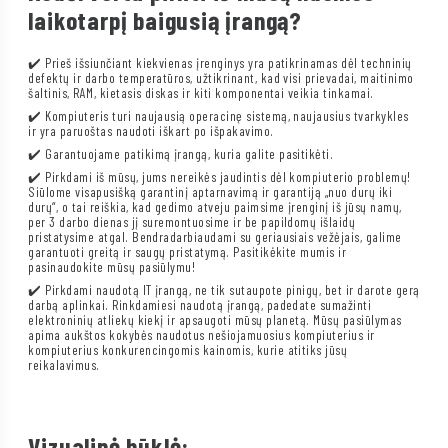
laikotarpį baigusią įrangą?
✔️ Prieš išsiunčiant kiekvienas įrenginys yra patikrinamas dėl techninių
defektų ir darbo temperatūros, užtikrinant, kad visi prievadai, maitinimo
šaltinis, RAM, kietasis diskas ir kiti komponentai veikia tinkamai.
✔️ Kompiuteris turi naujausią operacinę sistemą, naujausius tvarkykles
ir yra paruoštas naudoti iškart po išpakavimo.
✔️ Garantuojame patikimą įrangą, kuria galite pasitikėti.
✔️ Pirkdami iš mūsų, jums nereikės jaudintis dėl kompiuterio problemų!
Siūlome visapusišką garantinį aptarnavimą ir garantiją „nuo durų iki
durų“, o tai reiškia, kad gedimo atveju paimsime įrenginį iš jūsų namų,
per 3 darbo dienas jį suremontuosime ir be papildomų išlaidų
pristatysime atgal. Bendradarbiaudami su geriausiais vežėjais, galime
garantuoti greitą ir saugų pristatymą. Pasitikėkite mumis ir
pasinaudokite mūsų pasiūlymu!
✔️ Pirkdami naudotą IT įrangą, ne tik sutaupote pinigų, bet ir darote gerą
darbą aplinkai. Rinkdamiesi naudotą įrangą, padedate sumažinti
elektroninių atliekų kiekį ir apsaugoti mūsų planetą. Mūsų pasiūlymas
apima aukštos kokybės naudotus nešiojamuosius kompiuterius ir
kompiuterius konkurencingomis kainomis, kurie atitiks jūsų
reikalavimus.
Vizualinė būklė: