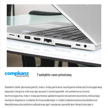
Tvarkykite savo privatumą
Siekdami teikti geriausią patirtį, mes ir mūsų partneriai naudojame tokias technologijas kaip
slapukai įrenginio informacijai saugoti ir (arba) pasiekti. Jei sutiksime su šiomis
technologijomis, mes ir mūsų partneriai galėsime apdoroti asmens duomenis, tokius kaip
naršymo elgsena ar unikalūs ID šioje svetainėje, ir rodyti (ne)personalizuotus skelbimus.
Nesutikimas arba sutikimo atšaukimas gali neigiamai paveikti tam tikras funkcijas ir