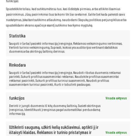
funkcijas.
Spustelėkite toliau, kad sutiktumėte su tuo, kas išdėstyta pirmiau, arba atlikite išsamius
pasirinkimus. Jūsų pasirinkimai bus taikomi tik šiai svetainei. Galite bet kada pakeisti savo
nustatymus, įskaitant sutikimo atšaukimą, naudodami Slapukų politikos perjungiklius arba
spustelėdami ekrano apačioje esantį sutikimo tvarkymo mygtuką.
Statistika
Saugoti ir (arba) pasiekti informaciją įrenginyje, Reklamos veiksmingumo vertinimas,
Vertinti turinio veiksmingumą, Suprasti, kokios yra auditorijos vertinant statistikos
duomenis arba skirtingų šaltinių derinius.
Rinkodara
Saugoti ir (arba) pasiekti informaciją įrenginyje, Naudoti ribotus duomenis reklamai
parinkti, Sukurti profilius suasmenintai reklamai, Naudokite profilius suasmenintai
reklamai pasirinkti, Sukurti profilius turiniui suasmeninti, Naudoti profilius
suasmenintam turiniui pasirinkti, Kurti ir tobulinti paslaugas.
funkcijos
Visada aktyvus
Patogi klaviatūra
Derinti ir jungti duomenis iš kitų duomenų šaltinių, Susieti skirtingus
įrenginius, Identifikuoti įrenginius pagal automatiškai perduodamą
informaciją.
Ergonomiškai suprojektuota klaviatūra užtikrina patogų rašymą net ir
ilgai dirbant. Malonus klavišų paspaudimas ir aukštos kokybės
medžiagos, naudojamos jų gamyboje, garantuoja ilgaamžiškumą ir
Užtikrinti saugumą, užkirti kelią sukčiavimui, aptikti jį ir
naudojimo patogumą.
ištaisyti klaidas, Reklamos ir turinio pristatymas ir
Visada aktyvus