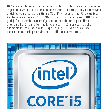
NVMe
yra moderni technologija, kuri siūlo didžiulius privalumus našumo
ir greičio atžvilgiu. Šie diskai pasiekia žymiai didesnį skaitymo ir rašymo
greitį, palyginti su standartiniais SSD. Priklausomai nuo PCIe versijos,
šie diskai gali pasiekti 3500 MB/s (PCIe 3.0) arba net apie 7800 MB/s
greitį. Dėl to žymiai sutrumpėja operacinės sistemos paleidimo ir
programų bei žaidimų įkėlimo laikas, o tai leidžia greitai pasiekti
duomenis ir užtikrina išskirtinį operacijų greitį. NVMe diskai yra
pasirinkimas, kuris patenkins net ir reikliausius vartotojus.