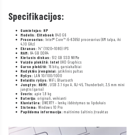
Specifikacijos:
Gamintojas: HP
Modelis: Elitebook
840 G6
Procesorius:
Intel® Core™ i5-8365U procesorius (6M talpa, iki
4,10 GHz)
Ekranas:
14″ (1920×1080) IPS
RAM:
64 GB DDR4
Kietasis diskas:
512 GB SSD NVMe
Vaizdo plokštė: Intel
UHD Graphics
Garso plokštė:
16 bitų, garsiakalbiai
Rodyklės įrenginiai:
jutiklinis pultas
Ryšys:
LAN 10/100/1000
Belaidis ryšys:
WiFi, Bluetooth
Jungtys: HDMI
, USB 3.1 tipo A, RJ-45, Thunderbolt, 3,5 mm mini
jungtis (garso)
Svoris:
apie 1,8 kg
Baterija:
originali, veikianti
Klaviatūra:
QWERTY – lenkų išdėstymas su lipdukais
Sistema:
Windows 10 Pro
Papildoma informacija:
maitinimo šaltinis įtrauktas