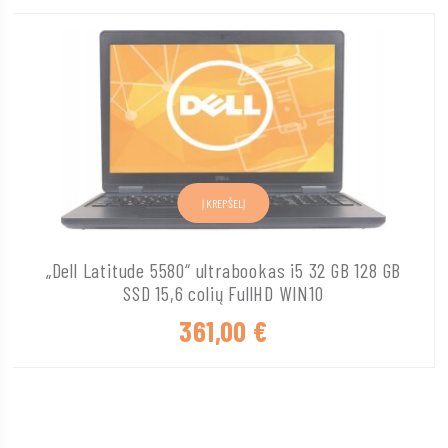
Į KREPŠELĮ
„Dell Latitude 5580“ ultrabookas i5 32 GB 128 GB
SSD 15,6 colių FullHD WIN10
361,00
€