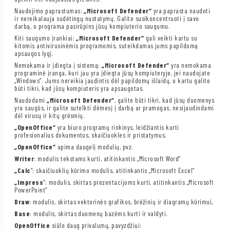
Naudojimo paprastumas:
„Microsoft Defender“
yra paprasta naudoti
ir nereikalauja sudėtingų nustatymų. Galite susikoncentruoti į savo
darbą, o programa pasirūpins jūsų kompiuterio saugumu.
Kiti saugumo įrankiai:
„Microsoft Defender“
gali veikti kartu su
kitomis antivirusinėmis programomis, suteikdamas jums papildomą
apsaugos lygį.
Nemokama ir įdiegta į sistemą:
„Microsoft Defender“
yra nemokama
programinė įranga, kuri jau yra įdiegta jūsų kompiuteryje, jei naudojate
„Windows“. Jums nereikia jaudintis dėl papildomų išlaidų, o kartu galite
būti tikri, kad jūsų kompiuteris yra apsaugotas.
Naudodami
„Microsoft Defender“
, galite būti tikri, kad jūsų duomenys
yra saugūs, ir galite sutelkti dėmesį į darbą ar pramogas, nesijaudindami
dėl virusų ir kitų grėsmių.
„OpenOffice“
yra biuro programų rinkinys, leidžiantis kurti
profesionalius dokumentus, skaičiuokles ir pristatymus.
„OpenOffice“
apima daugelį modulių, pvz.
Writer
: modulis tekstams kurti, atitinkantis „Microsoft Word“
„Calc
“: skaičiuoklių kūrimo modulis, atitinkantis „Microsoft Excel“
„Impress
“: modulis, skirtas prezentacijoms kurti, atitinkantis „Microsoft
PowerPoint“
Draw
: modulis, skirtas vektorinės grafikos, brėžinių ir diagramų kūrimui,
Base
: modulis, skirtas duomenų bazėms kurti ir valdyti.
OpenOffice
siūlo daug privalumų, pavyzdžiui: