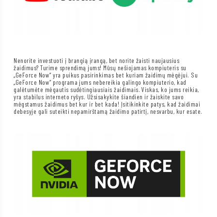
Nenorite investuoti į brangią įrangą, bet norite žaisti naujausius
žaidimus? Turime sprendimą jums! Mūsų nešiojamas kompiuteris su
„GeForce Now“ yra puikus pasirinkimas bet kuriam žaidimų mėgėjui. Su
„GeForce Now“ programa jums nebereikia galingo kompiuterio, kad
galėtumėte mėgautis sudėtingiausiais žaidimais. Viskas, ko jums reikia,
yra stabilus interneto ryšys. Užsisakykite šiandien ir žaiskite savo
mėgstamus žaidimus bet kur ir bet kada! Įsitikinkite patys, kad žaidimai
debesyje gali suteikti nepamirštamą žaidimo patirtį, nesvarbu, kur esate.