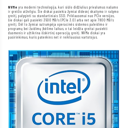
NVMe
yra moderni technologija, kuri siūlo didžiulius privalumus našumo
ir greičio atžvilgiu. Šie diskai pasiekia žymiai didesnį skaitymo ir rašymo
greitį, palyginti su standartiniais SSD. Priklausomai nuo PCIe versijos,
šie diskai gali pasiekti 3500 MB/s (PCIe 3.0) arba net apie 7800 MB/s
greitį. Dėl to žymiai sutrumpėja operacinės sistemos paleidimo ir
programų bei žaidimų įkėlimo laikas, o tai leidžia greitai pasiekti
duomenis ir užtikrina išskirtinį operacijų greitį. NVMe diskai yra
pasirinkimas, kuris patenkins net ir reikliausius vartotojus.