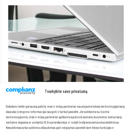
Tvarkykite savo privatumą
Siekdami teikti geriausią patirtį, mes ir mūsų partneriai naudojame tokias technologijas kaip
slapukai įrenginio informacijai saugoti ir (arba) pasiekti. Jei sutiksime su šiomis
technologijomis, mes ir mūsų partneriai galėsime apdoroti asmens duomenis, tokius kaip
naršymo elgsena ar unikalūs ID šioje svetainėje, ir rodyti (ne)personalizuotus skelbimus.
Nesutikimas arba sutikimo atšaukimas gali neigiamai paveikti tam tikras funkcijas ir