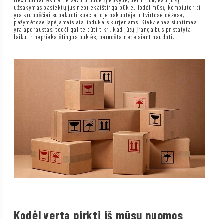
užsakymas pasiektų jus nepriekaištinga būkle. Todėl mūsų kompiuteriai
yra kruopščiai supakuoti specialioje pakuotėje ir tvirtose dėžėse,
pažymėtose įspėjamaisiais lipdukais kurjeriams. Kiekvienas siuntimas
yra apdraustas, todėl galite būti tikri, kad jūsų įranga bus pristatyta
laiku ir nepriekaištingos būklės, paruošta nedelsiant naudoti.
Kodėl verta pirkti iš mūsų nuomos