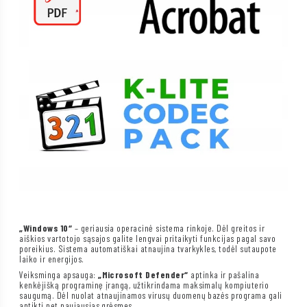
„Windows 10“
– geriausia operacinė sistema rinkoje. Dėl greitos ir
aiškios vartotojo sąsajos galite lengvai pritaikyti funkcijas pagal savo
poreikius. Sistema automatiškai atnaujina tvarkykles, todėl sutaupote
laiko ir energijos.
Veiksminga apsauga:
„Microsoft Defender“
aptinka ir pašalina
kenkėjišką programinę įrangą, užtikrindama maksimalų kompiuterio
saugumą. Dėl nuolat atnaujinamos virusų duomenų bazės programa gali
aptikti net naujausias grėsmes.