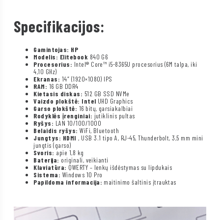
Specifikacijos:
Gamintojas: HP
Modelis: Elitebook
840 G6
Procesorius:
Intel® Core™ i5-8365U procesorius (6M talpa, iki
4,10 GHz)
Ekranas:
14″ (1920×1080) IPS
RAM:
16 GB DDR4
Kietasis diskas:
512 GB SSD NVMe
Vaizdo plokštė: Intel
UHD Graphics
Garso plokštė:
16 bitų, garsiakalbiai
Rodyklės įrenginiai:
jutiklinis pultas
Ryšys:
LAN 10/100/1000
Belaidis ryšys:
WiFi, Bluetooth
Jungtys: HDMI
, USB 3.1 tipo A, RJ-45, Thunderbolt, 3,5 mm mini
jungtis (garso)
Svoris:
apie 1,8 kg
Baterija:
originali, veikianti
Klaviatūra:
QWERTY – lenkų išdėstymas su lipdukais
Sistema:
Windows 10 Pro
Papildoma informacija:
maitinimo šaltinis įtrauktas