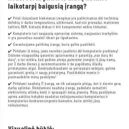
laikotarpį baigusią įrangą?
✔️ Prieš išsiunčiant kiekvienas įrenginys yra patikrinamas dėl techninių
defektų ir darbo temperatūros, užtikrinant, kad visi prievadai, maitinimo
šaltinis, RAM, kietasis diskas ir kiti komponentai veikia tinkamai.
✔️ Kompiuteris turi naujausią operacinę sistemą, naujausius tvarkykles
ir yra paruoštas naudoti iškart po išpakavimo.
✔️ Garantuojame patikimą įrangą, kuria galite pasitikėti.
✔️ Pirkdami iš mūsų, jums nereikės jaudintis dėl kompiuterio problemų!
Siūlome visapusišką garantinį aptarnavimą ir garantiją „nuo durų iki
durų“, o tai reiškia, kad gedimo atveju paimsime įrenginį iš jūsų namų,
per 3 darbo dienas jį suremontuosime ir be papildomų išlaidų
pristatysime atgal. Bendradarbiaudami su geriausiais vežėjais, galime
garantuoti greitą ir saugų pristatymą. Pasitikėkite mumis ir
pasinaudokite mūsų pasiūlymu!
✔️ Pirkdami naudotą IT įrangą, ne tik sutaupote pinigų, bet ir darote gerą
darbą aplinkai. Rinkdamiesi naudotą įrangą, padedate sumažinti
elektroninių atliekų kiekį ir apsaugoti mūsų planetą. Mūsų pasiūlymas
apima aukštos kokybės naudotus nešiojamuosius kompiuterius ir
kompiuterius konkurencingomis kainomis, kurie atitiks jūsų
reikalavimus.
Vizualinė būklė: