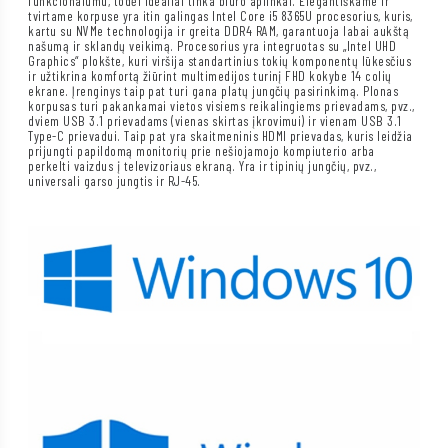
funkcionalumu, todėl idealiai tinka biuro aplinkai. Elegantiškame ir
tvirtame korpuse yra itin galingas Intel Core i5 8365U procesorius, kuris,
kartu su NVMe technologija ir greita DDR4 RAM, garantuoja labai aukštą
našumą ir sklandų veikimą. Procesorius yra integruotas su „Intel UHD
Graphics“ plokšte, kuri viršija standartinius tokių komponentų lūkesčius
ir užtikrina komfortą žiūrint multimedijos turinį FHD kokybe 14 colių
ekrane. Įrenginys taip pat turi gana platų jungčių pasirinkimą. Plonas
korpusas turi pakankamai vietos visiems reikalingiems prievadams, pvz.,
dviem USB 3.1 prievadams (vienas skirtas įkrovimui) ir vienam USB 3.1
Type-C prievadui. Taip pat yra skaitmeninis HDMI prievadas, kuris leidžia
prijungti papildomą monitorių prie nešiojamojo kompiuterio arba
perkelti vaizdus į televizoriaus ekraną. Yra ir tipinių jungčių, pvz.,
universali garso jungtis ir RJ-45.