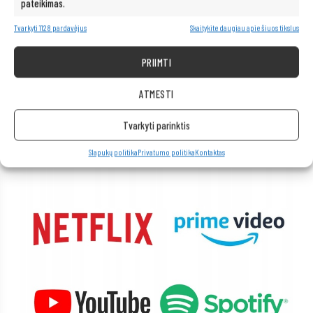
pateikimas.
Tvarkyti 1128 pardavėjus
Skaitykite daugiau apie šiuos tikslus
Neribotos multimedijos galimybės – po
ranka!
PRIIMTI
Kompiuteris taip pat idealiai tinka visoms multimedijos programoms.
ATMESTI
Be vargo transliuokite filmus ir muziką geriausia kokybe iš tokių
platformų kaip „Netflix“, „HBO“, „Amazon“, „YouTube“, „Spotify“ ir
Tvarkyti parinktis
„Facebook“.
Slapukų politika
Privatumo politika
Kontaktas