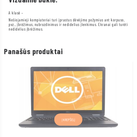
A klasė –
Nešiojamieji kompiuteriai turi įprastus dėvėjimo požymius ant korpuso,
pvz., įbrėžimus, nubrozdinimus ir nedidelius įlenkimus. Ekranai gali turėti
nedidelius įbrėžimus.
Panašūs produktai
Į KREPŠELĮ