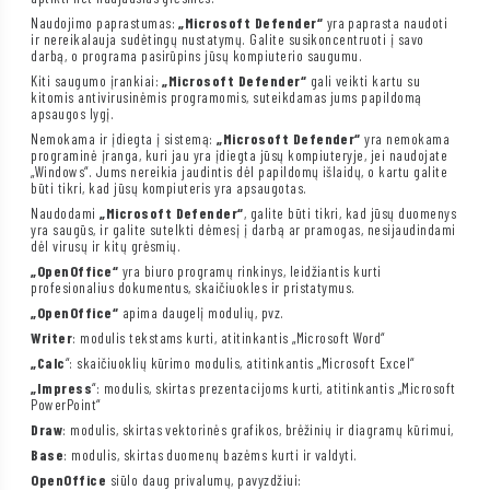
Naudojimo paprastumas:
„Microsoft Defender“
yra paprasta naudoti
ir nereikalauja sudėtingų nustatymų. Galite susikoncentruoti į savo
darbą, o programa pasirūpins jūsų kompiuterio saugumu.
Kiti saugumo įrankiai:
„Microsoft Defender“
gali veikti kartu su
kitomis antivirusinėmis programomis, suteikdamas jums papildomą
apsaugos lygį.
Nemokama ir įdiegta į sistemą:
„Microsoft Defender“
yra nemokama
programinė įranga, kuri jau yra įdiegta jūsų kompiuteryje, jei naudojate
„Windows“. Jums nereikia jaudintis dėl papildomų išlaidų, o kartu galite
būti tikri, kad jūsų kompiuteris yra apsaugotas.
Naudodami
„Microsoft Defender“
, galite būti tikri, kad jūsų duomenys
yra saugūs, ir galite sutelkti dėmesį į darbą ar pramogas, nesijaudindami
dėl virusų ir kitų grėsmių.
„OpenOffice“
yra biuro programų rinkinys, leidžiantis kurti
profesionalius dokumentus, skaičiuokles ir pristatymus.
„OpenOffice“
apima daugelį modulių, pvz.
Writer
: modulis tekstams kurti, atitinkantis „Microsoft Word“
„Calc
“: skaičiuoklių kūrimo modulis, atitinkantis „Microsoft Excel“
„Impress
“: modulis, skirtas prezentacijoms kurti, atitinkantis „Microsoft
PowerPoint“
Draw
: modulis, skirtas vektorinės grafikos, brėžinių ir diagramų kūrimui,
Base
: modulis, skirtas duomenų bazėms kurti ir valdyti.
OpenOffice
siūlo daug privalumų, pavyzdžiui: