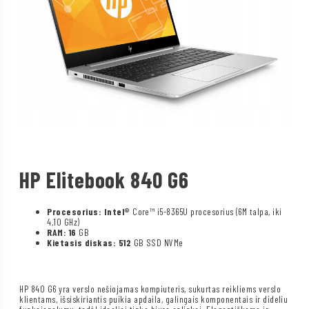
HP Elitebook 840 G6
Procesorius: Intel®
Core™ i5-8365U procesorius (6M talpa, iki
4,10 GHz)
RAM: 16
GB
Kietasis diskas: 512
GB SSD NVMe
HP 840 G6 yra verslo nešiojamas kompiuteris, sukurtas reikliems verslo
klientams, išsiskiriantis puikia apdaila, galingais komponentais ir dideliu