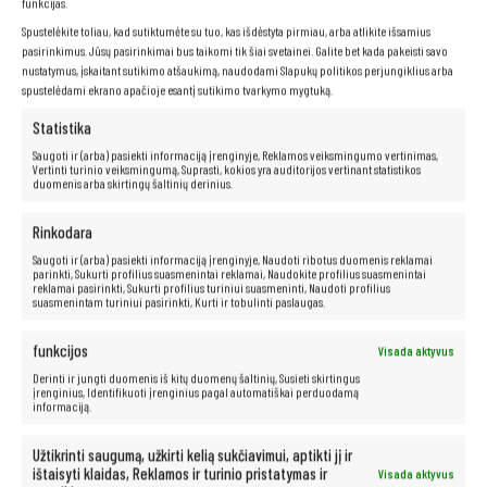
funkcijas.
Spustelėkite toliau, kad sutiktumėte su tuo, kas išdėstyta pirmiau, arba atlikite išsamius
pasirinkimus. Jūsų pasirinkimai bus taikomi tik šiai svetainei. Galite bet kada pakeisti savo
nustatymus, įskaitant sutikimo atšaukimą, naudodami Slapukų politikos perjungiklius arba
spustelėdami ekrano apačioje esantį sutikimo tvarkymo mygtuką.
Statistika
Saugoti ir (arba) pasiekti informaciją įrenginyje, Reklamos veiksmingumo vertinimas,
Vertinti turinio veiksmingumą, Suprasti, kokios yra auditorijos vertinant statistikos
duomenis arba skirtingų šaltinių derinius.
Rinkodara
Saugoti ir (arba) pasiekti informaciją įrenginyje, Naudoti ribotus duomenis reklamai
parinkti, Sukurti profilius suasmenintai reklamai, Naudokite profilius suasmenintai
reklamai pasirinkti, Sukurti profilius turiniui suasmeninti, Naudoti profilius
suasmenintam turiniui pasirinkti, Kurti ir tobulinti paslaugas.
funkcijos
Visada aktyvus
Patogi klaviatūra
Derinti ir jungti duomenis iš kitų duomenų šaltinių, Susieti skirtingus
įrenginius, Identifikuoti įrenginius pagal automatiškai perduodamą
informaciją.
Ergonomiškai suprojektuota klaviatūra užtikrina patogų rašymą net ir
ilgai dirbant. Malonus klavišų paspaudimas ir aukštos kokybės
medžiagos, naudojamos jų gamyboje, garantuoja ilgaamžiškumą ir
Užtikrinti saugumą, užkirti kelią sukčiavimui, aptikti jį ir
naudojimo patogumą.
ištaisyti klaidas, Reklamos ir turinio pristatymas ir
Visada aktyvus