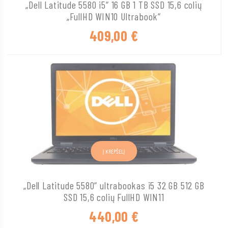
„Dell Latitude 5580 i5“ 16 GB 1 TB SSD 15,6 colių
„FullHD WIN10 Ultrabook“
409,00
€
Į KREPŠELĮ
„Dell Latitude 5580“ ultrabookas i5 32 GB 512 GB
SSD 15,6 colių FullHD WIN11
440,00
€