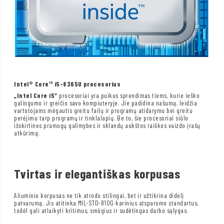
Intel® Core™ i5-8365U procesorius
„Intel Core i5“
procesoriai yra puikus sprendimas tiems, kurie ieško
galingumo ir greičio savo kompiuteryje. Jie padidina našumą, leidžia
vartotojams mėgautis greitu failų ir programų atidarymu bei greitu
perėjimu tarp programų ir tinklalapių. Be to, šie procesoriai siūlo
išskirtines pramogų galimybes ir sklandų aukštos raiškos vaizdo įrašų
atkūrimą.
Tvirtas ir elegantiškas korpusas
Aliuminio korpusas ne tik atrodo stilingai, bet ir užtikrina didelį
patvarumą. Jis atitinka MIL-STD-810G karinius atsparumo standartus,
todėl gali atlaikyti kritimus, smūgius ir sudėtingas darbo sąlygas.