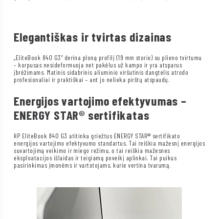
Elegantiškas ir tvirtas dizainas
„EliteBook 840 G3“ derina ploną profilį (19 mm storio) su plieno tvirtumu
– korpusas nesideformuoja net pakėlus už kampo ir yra atsparus
įbrėžimams. Matinis sidabrinis aliuminio viršutinis dangtelis atrodo
profesionaliai ir praktiškai – ant jo nelieka pirštų atspaudų.
Energijos vartojimo efektyvumas –
ENERGY STAR® sertifikatas
HP EliteBook 840 G3 atitinka griežtus ENERGY STAR® sertifikato
energijos vartojimo efektyvumo standartus. Tai reiškia mažesnį energijos
suvartojimą veikimo ir miego režimu, o tai reiškia mažesnes
eksploatacijos išlaidas ir teigiamą poveikį aplinkai. Tai puikus
pasirinkimas įmonėms ir vartotojams, kurie vertina tvarumą.