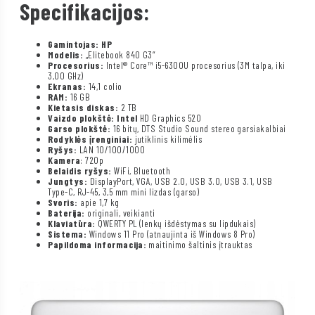
Specifikacijos:
Gamintojas: HP
Modelis:
„Elitebook 840 G3“
Procesorius:
Intel® Core™ i5-6300U procesorius (3M talpa, iki
3,00 GHz)
Ekranas:
14,1 colio
RAM:
16 GB
Kietasis diskas:
2 TB
Vaizdo plokštė: Intel
HD Graphics 520
Garso plokštė:
16 bitų, DTS Studio Sound stereo garsiakalbiai
Rodyklės įrenginiai:
jutiklinis kilimėlis
Ryšys:
LAN 10/100/1000
Kamera
: 720p
Belaidis ryšys:
WiFi, Bluetooth
Jungtys:
DisplayPort, VGA, USB 2.0, USB 3.0, USB 3.1, USB
Type-C, RJ-45, 3,5 mm mini lizdas (garso)
Svoris:
apie 1,7 kg
Baterija:
originali, veikianti
Klaviatūra:
QWERTY PL (lenkų išdėstymas su lipdukais)
Sistema:
Windows 11 Pro (atnaujinta iš Windows 8 Pro)
Papildoma informacija:
maitinimo šaltinis įtrauktas