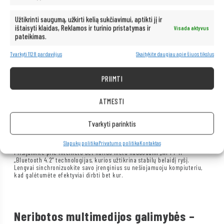
Užtikrinti saugumą, užkirti kelią sukčiavimui, aptikti jį ir
ištaisyti klaidas, Reklamos ir turinio pristatymas ir
Visada aktyvus
pateikimas.
Patogus jungiamumas – USB 3.0
Tvarkyti 1128 pardavėjus
Skaitykite daugiau apie šiuos tikslus
prievadai
PRIIMTI
Nešiojamasis kompiuteris yra įrengtas greitais USB 3.0 prievadais, kurie
leidžia perduoti duomenis iki 5 Gb/s greičiu, todėl galite greitai perduoti
didelius failus.
ATMESTI
Neribotas mobilumas – „Wi-Fi“ ir
Tvarkyti parinktis
„Bluetooth“ jungiamumas
Slapukų politika
Privatumo politika
Kontaktas
Prisijunkite prie interneto bet kuriuo metu naudodami „Wi-Fi“ ir
„Bluetooth 4.2“ technologijas, kurios užtikrina stabilų belaidį ryšį.
Lengvai sinchronizuokite savo įrenginius su nešiojamuoju kompiuteriu,
kad galėtumėte efektyviai dirbti bet kur.
Neribotos multimedijos galimybės –