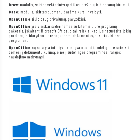
Draw
: modulis, skirtas vektorinės grafikos, brėžinių ir diagramų kūrimui,
Base
: modulis, skirtas duomenų bazėms kurti ir valdyti.
OpenOffice
siūlo daug privalumų, pavyzdžiui:
OpenOffice
yra visiškai suderinamas su kitomis biuro programų
paketais, įskaitant Microsoft Office, o tai reiškia, kad jūs neturėsite jokių
problemų atidarydami ir redaguodami dokumentus, sukurtus kitose
programose.
OpenOffice są
saja yra intuityvi ir lengva naudoti, todėl galite sutelkti
dėmesį į dokumentų kūrimą, o ne į sudėtingos programinės įrangos
naudojimo mokymąsi.