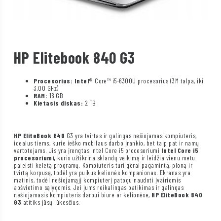
HP Elitebook 840 G3
Procesorius: Intel®
Core™ i5-6300U procesorius (3M talpa, iki
3,00 GHz)
RAM:
16 GB
Kietasis diskas:
2 TB
HP EliteBook 840
G3 yra tvirtas ir galingas nešiojamas kompiuteris,
idealus tiems, kurie ieško mobilaus darbo įrankio, bet taip pat ir namų
vartotojams. Jis yra įrengtas Intel Core i5 procesoriumi
Intel Core i5
procesoriumi,
kuris užtikrina sklandų veikimą ir leidžia vienu metu
paleisti keletą programų. Kompiuteris turi gerai pagamintą, ploną ir
tvirtą korpusą, todėl yra puikus kelionės kompanionas. Ekranas yra
matinis, todėl nešiojamąjį kompiuterį patogu naudoti įvairiomis
apšvietimo sąlygomis. Jei jums reikalingas patikimas ir galingas
nešiojamasis kompiuteris darbui biure ar kelionėse,
HP EliteBook 840
G3
atitiks jūsų lūkesčius.