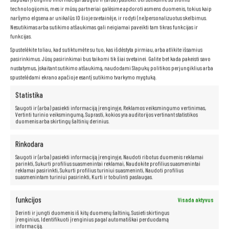
technologijomis, mes ir mūsų partneriai galėsime apdoroti asmens duomenis, tokius kaip
naršymo elgsena ar unikalūs ID šioje svetainėje, ir rodyti (ne)personalizuotus skelbimus.
Nesutikimas arba sutikimo atšaukimas gali neigiamai paveikti tam tikras funkcijas ir
funkcijas.
Spustelėkite toliau, kad sutiktumėte su tuo, kas išdėstyta pirmiau, arba atlikite išsamius
pasirinkimus. Jūsų pasirinkimai bus taikomi tik šiai svetainei. Galite bet kada pakeisti savo
nustatymus, įskaitant sutikimo atšaukimą, naudodami Slapukų politikos perjungiklius arba
spustelėdami ekrano apačioje esantį sutikimo tvarkymo mygtuką.
Statistika
Saugoti ir (arba) pasiekti informaciją įrenginyje, Reklamos veiksmingumo vertinimas,
Vertinti turinio veiksmingumą, Suprasti, kokios yra auditorijos vertinant statistikos
duomenis arba skirtingų šaltinių derinius.
Rinkodara
Saugoti ir (arba) pasiekti informaciją įrenginyje, Naudoti ribotus duomenis reklamai
parinkti, Sukurti profilius suasmenintai reklamai, Naudokite profilius suasmenintai
reklamai pasirinkti, Sukurti profilius turiniui suasmeninti, Naudoti profilius
suasmenintam turiniui pasirinkti, Kurti ir tobulinti paslaugas.
funkcijos
Visada aktyvus
Derinti ir jungti duomenis iš kitų duomenų šaltinių, Susieti skirtingus
įrenginius, Identifikuoti įrenginius pagal automatiškai perduodamą
informaciją.