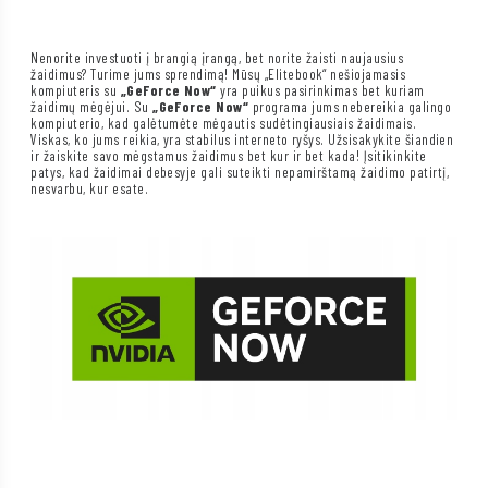
Nenorite investuoti į brangią įrangą, bet norite žaisti naujausius
žaidimus? Turime jums sprendimą! Mūsų „Elitebook“ nešiojamasis
kompiuteris su
„GeForce Now“
yra puikus pasirinkimas bet kuriam
žaidimų mėgėjui. Su
„GeForce Now“
programa jums nebereikia galingo
kompiuterio, kad galėtumėte mėgautis sudėtingiausiais žaidimais.
Viskas, ko jums reikia, yra stabilus interneto ryšys. Užsisakykite šiandien
ir žaiskite savo mėgstamus žaidimus bet kur ir bet kada! Įsitikinkite
patys, kad žaidimai debesyje gali suteikti nepamirštamą žaidimo patirtį,
nesvarbu, kur esate.