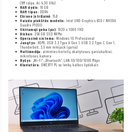
(9M talpa, iki 4,30 GHz)
RAM dydis
: 16 GB
RAM tipas:
DDR4
Ekrano įstrižainė
: 15,6
Vaizdo plokštės modelis:
Intel UHD Graphics 630 / NVIDIA
Quadro P1000
Skiriamoji geba (px):
1920 x 1080 FHD
Diskas:
256 GB SSD NVMe
Operacinė sistema:
Windows 10 Professional
Jungtys:
HDMI, USB 3.2 Type A Gen 1, USB 3.2 Type C Gen 1,
Thunderbolt, 3,5 mm minijack (garso)
Multimedija:
atminties kortelių skaitytuvas, garsiakalbiai,
mikrofonas, kamera
Ryšys
: „Wi-Fi“, „Bluetooth“, LAN 10/100/1000 Mbps
Klaviatūra:
QWERTY PL su lenkų kalbos lipdukais