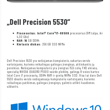
„Dell Precision 5530“
Procesorius:
Intel®
Core™
i7-8850H
procesorius (9M talpa, iki
4,30 GHz)
RAM: 16
GB DDR4
Kietasis diskas:
256 GB SSD NVMe
Dell Precision 5530 yra nešiojamas kompiuteris, sukurtas verslo
vartotojams, kuriems reikalingas galingas įrenginys, atitinkantis jų
poreikius. Nešiojamas kompiuteris yra įrengtas 15,6 colių FHD ekranu,
specialią NVIDIA QUADRO P1000 vaizdo plokštę, galingą 8-osios kartos
Intel Core i7 procesorių, DDR4 RAM ir greitą NVMe SSD. Visa tai daro Dell
5530 idealiu verslo nešiojamuoju kompiuteriu vartotojams, kuriems
reikalingas patikimas, galingas įrenginys, galintis atlikti kasdienes
užduotis.