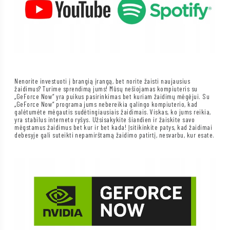
Nenorite investuoti į brangią įrangą, bet norite žaisti naujausius
žaidimus? Turime sprendimą jums! Mūsų nešiojamas kompiuteris su
„GeForce Now“ yra puikus pasirinkimas bet kuriam žaidimų mėgėjui. Su
„GeForce Now“ programa jums nebereikia galingo kompiuterio, kad
galėtumėte mėgautis sudėtingiausiais žaidimais. Viskas, ko jums reikia,
yra stabilus interneto ryšys. Užsisakykite šiandien ir žaiskite savo
mėgstamus žaidimus bet kur ir bet kada! Įsitikinkite patys, kad žaidimai
debesyje gali suteikti nepamirštamą žaidimo patirtį, nesvarbu, kur esate.