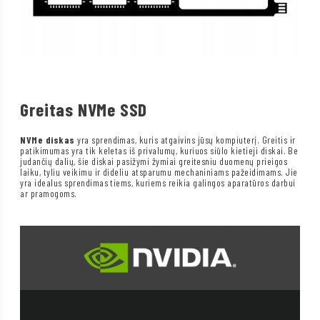
Greitas NVMe SSD
NVMe diskas
yra sprendimas, kuris atgaivins jūsų kompiuterį. Greitis ir
patikimumas yra tik keletas iš privalumų, kuriuos siūlo kietieji diskai. Be
judančių dalių, šie diskai pasižymi žymiai greitesniu duomenų prieigos
laiku, tyliu veikimu ir dideliu atsparumu mechaniniams pažeidimams. Jie
yra idealus sprendimas tiems, kuriems reikia galingos aparatūros darbui
ar pramogoms.