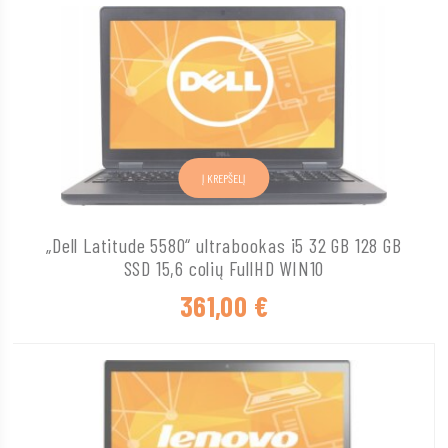
Į KREPŠELĮ
„Dell Latitude 5580“ ultrabookas i5 32 GB 128 GB
SSD 15,6 colių FullHD WIN10
361,00
€