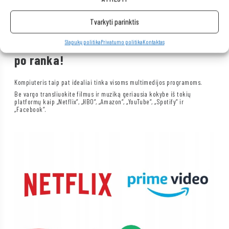
atkūrimą.
Tvarkyti parinktis
Neribotos multimedijos galimybės yra
Slapukų politika
Privatumo politika
Kontaktas
po ranka!
Kompiuteris taip pat idealiai tinka visoms multimedijos programoms.
Be vargo transliuokite filmus ir muziką geriausia kokybe iš tokių
platformų kaip „Netflix“, „HBO“, „Amazon“, „YouTube“, „Spotify“ ir
„Facebook“.