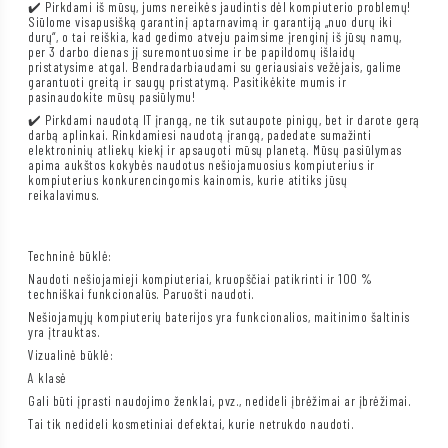
✔️ Pirkdami iš mūsų, jums nereikės jaudintis dėl kompiuterio problemų!
Siūlome visapusišką garantinį aptarnavimą ir garantiją „nuo durų iki
durų“, o tai reiškia, kad gedimo atveju paimsime įrenginį iš jūsų namų,
per 3 darbo dienas jį suremontuosime ir be papildomų išlaidų
pristatysime atgal. Bendradarbiaudami su geriausiais vežėjais, galime
garantuoti greitą ir saugų pristatymą. Pasitikėkite mumis ir
pasinaudokite mūsų pasiūlymu!
✔️ Pirkdami naudotą IT įrangą, ne tik sutaupote pinigų, bet ir darote gerą
darbą aplinkai. Rinkdamiesi naudotą įrangą, padedate sumažinti
elektroninių atliekų kiekį ir apsaugoti mūsų planetą. Mūsų pasiūlymas
apima aukštos kokybės naudotus nešiojamuosius kompiuterius ir
kompiuterius konkurencingomis kainomis, kurie atitiks jūsų
reikalavimus.
Techninė būklė:
Naudoti nešiojamieji kompiuteriai, kruopščiai patikrinti ir 100 %
techniškai funkcionalūs. Paruošti naudoti.
Nešiojamųjų kompiuterių baterijos yra funkcionalios, maitinimo šaltinis
yra įtrauktas.
Vizualinė būklė:
A klasė
Gali būti įprasti naudojimo ženklai, pvz., nedideli įbrėžimai ar įbrėžimai.
Tai tik nedideli kosmetiniai defektai, kurie netrukdo naudoti.