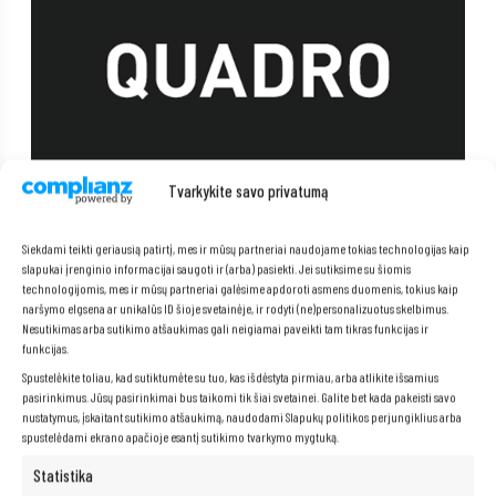
Tvarkykite savo privatumą
Siekdami teikti geriausią patirtį, mes ir mūsų partneriai naudojame tokias technologijas kaip
slapukai įrenginio informacijai saugoti ir (arba) pasiekti. Jei sutiksime su šiomis
technologijomis, mes ir mūsų partneriai galėsime apdoroti asmens duomenis, tokius kaip
naršymo elgsena ar unikalūs ID šioje svetainėje, ir rodyti (ne)personalizuotus skelbimus.
Nesutikimas arba sutikimo atšaukimas gali neigiamai paveikti tam tikras funkcijas ir
funkcijas.
NVIDIA Quadro P1000 vaizdo
Spustelėkite toliau, kad sutiktumėte su tuo, kas išdėstyta pirmiau, arba atlikite išsamius
pasirinkimus. Jūsų pasirinkimai bus taikomi tik šiai svetainei. Galite bet kada pakeisti savo
plokštė
nustatymus, įskaitant sutikimo atšaukimą, naudodami Slapukų politikos perjungiklius arba
spustelėdami ekrano apačioje esantį sutikimo tvarkymo mygtuką.
NVIDIA Quadro P1000
užtikrina išskirtinę vaizdo kokybę žaidimams,
Statistika
vaizdo redagavimui ir filmų peržiūrai. Puikus pasirinkimas vartotojams,