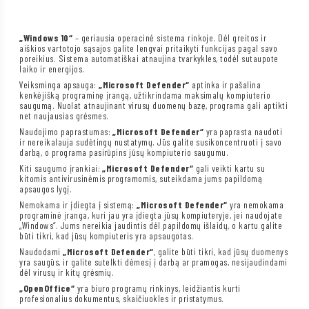
„Windows 10“
– geriausia operacinė sistema rinkoje. Dėl greitos ir
aiškios vartotojo sąsajos galite lengvai pritaikyti funkcijas pagal savo
poreikius. Sistema automatiškai atnaujina tvarkykles, todėl sutaupote
laiko ir energijos.
Veiksminga apsauga:
„Microsoft Defender“
aptinka ir pašalina
kenkėjišką programinę įrangą, užtikrindama maksimalų kompiuterio
saugumą. Nuolat atnaujinant virusų duomenų bazę, programa gali aptikti
net naujausias grėsmes.
Naudojimo paprastumas:
„Microsoft Defender“
yra paprasta naudoti
ir nereikalauja sudėtingų nustatymų. Jūs galite susikoncentruoti į savo
darbą, o programa pasirūpins jūsų kompiuterio saugumu.
Kiti saugumo įrankiai:
„Microsoft Defender“
gali veikti kartu su
kitomis antivirusinėmis programomis, suteikdama jums papildomą
apsaugos lygį.
Nemokama ir įdiegta į sistemą:
„Microsoft Defender“
yra nemokama
programinė įranga, kuri jau yra įdiegta jūsų kompiuteryje, jei naudojate
„Windows“. Jums nereikia jaudintis dėl papildomų išlaidų, o kartu galite
būti tikri, kad jūsų kompiuteris yra apsaugotas.
Naudodami
„Microsoft Defender“
, galite būti tikri, kad jūsų duomenys
yra saugūs, ir galite sutelkti dėmesį į darbą ar pramogas, nesijaudindami
dėl virusų ir kitų grėsmių.
„OpenOffice“
yra biuro programų rinkinys, leidžiantis kurti
profesionalius dokumentus, skaičiuokles ir pristatymus.