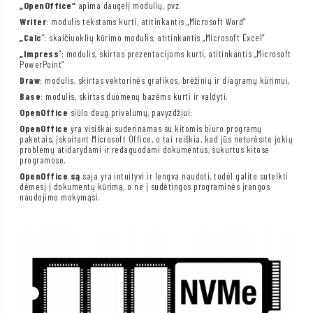
„OpenOffice“
apima daugelį modulių, pvz.
Writer
: modulis tekstams kurti, atitinkantis „Microsoft Word“
„Calc
“: skaičiuoklių kūrimo modulis, atitinkantis „Microsoft Excel“
„Impress
“: modulis, skirtas prezentacijoms kurti, atitinkantis „Microsoft
PowerPoint“
Draw
: modulis, skirtas vektorinės grafikos, brėžinių ir diagramų kūrimui,
Base
: modulis, skirtas duomenų bazėms kurti ir valdyti.
OpenOffice
siūlo daug privalumų, pavyzdžiui:
OpenOffice
yra visiškai suderinamas su kitomis biuro programų
paketais, įskaitant Microsoft Office, o tai reiškia, kad jūs neturėsite jokių
problemų atidarydami ir redaguodami dokumentus, sukurtus kitose
programose.
OpenOffice są
saja yra intuityvi ir lengva naudoti, todėl galite sutelkti
dėmesį į dokumentų kūrimą, o ne į sudėtingos programinės įrangos
naudojimo mokymąsi.