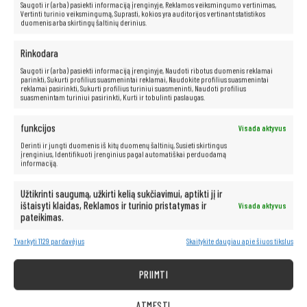
kurie vertina aukštos kokybės vaizdo patirtį.
Saugoti ir (arba) pasiekti informaciją įrenginyje, Reklamos veiksmingumo vertinimas,
Vertinti turinio veiksmingumą, Suprasti, kokios yra auditorijos vertinant statistikos
duomenis arba skirtingų šaltinių derinius.
Rinkodara
Saugoti ir (arba) pasiekti informaciją įrenginyje, Naudoti ribotus duomenis reklamai
parinkti, Sukurti profilius suasmenintai reklamai, Naudokite profilius suasmenintai
reklamai pasirinkti, Sukurti profilius turiniui suasmeninti, Naudoti profilius
suasmenintam turiniui pasirinkti, Kurti ir tobulinti paslaugas.
funkcijos
Visada aktyvus
Derinti ir jungti duomenis iš kitų duomenų šaltinių, Susieti skirtingus
įrenginius, Identifikuoti įrenginius pagal automatiškai perduodamą
informaciją.
Užtikrinti saugumą, užkirti kelią sukčiavimui, aptikti jį ir
ištaisyti klaidas, Reklamos ir turinio pristatymas ir
Visada aktyvus
pateikimas.
Tvarkyti 1129 pardavėjus
Skaitykite daugiau apie šiuos tikslus
Intel®
Core™
i7-8850H
procesorius
„Intel Core i7“
procesoriai yra puikus sprendimas tiems, kurie ieško
galingo ir greito kompiuterio. Jie padidina našumą, leidžia vartotojams
PRIIMTI
greitai atidaryti failus ir programas bei akimirksniu pereiti iš vienos
programos ar interneto puslapio į kitą. Be to, šie procesoriai siūlo
išskirtines pramogų galimybes ir sklandų aukštos raiškos vaizdo įrašų
ATMESTI