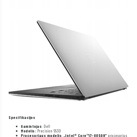
Specifikacijos
Gamintojas
: Dell
Modelis:
Precision 5530
Procesoriaus modelis
:
„Intel®
Core™
i7-8850H“
procesorius