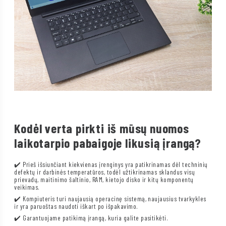
Kodėl verta pirkti iš mūsų nuomos
laikotarpio pabaigoje likusią įrangą?
✔️ Prieš išsiunčiant kiekvienas įrenginys yra patikrinamas dėl techninių
defektų ir darbinės temperatūros, todėl užtikrinamas sklandus visų
prievadų, maitinimo šaltinio, RAM, kietojo disko ir kitų komponentų
veikimas.
✔️ Kompiuteris turi naujausią operacinę sistemą, naujausius tvarkykles
ir yra paruoštas naudoti iškart po išpakavimo.
✔️ Garantuojame patikimą įrangą, kuria galite pasitikėti.