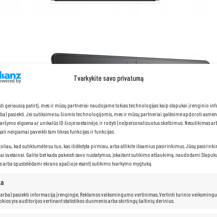
Tvarkykite savo privatumą
kti geriausią patirtį, mes ir mūsų partneriai naudojame tokias technologijas kaip slapukai įrenginio in
arba) pasiekti. Jei sutiksime su šiomis technologijomis, mes ir mūsų partneriai galėsime apdoroti asme
naršymo elgsena ar unikalūs ID šioje svetainėje, ir rodyti (ne)personalizuotus skelbimus. Nesutikimas a
li neigiamai paveikti tam tikras funkcijas ir funkcijas.
toliau, kad sutiktumėte su tuo, kas išdėstyta pirmiau, arba atlikite išsamius pasirinkimus. Jūsų pasirink
iai svetainei. Galite bet kada pakeisti savo nustatymus, įskaitant sutikimo atšaukimą, naudodami Slapukų
s arba spustelėdami ekrano apačioje esantį sutikimo tvarkymo mygtuką.
ka
 (arba) pasiekti informaciją įrenginyje, Reklamos veiksmingumo vertinimas, Vertinti turinio veiksming
kokios yra auditorijos vertinant statistikos duomenis arba skirtingų šaltinių derinius.