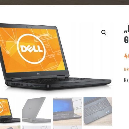
„
G
4
Ne
Ka