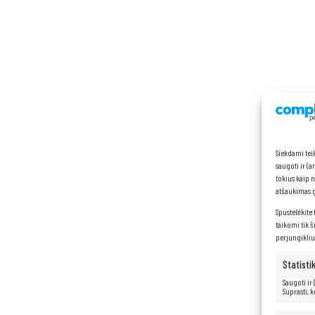
Siekdami tei
saugoti ir (
tokius kaip 
atšaukimas ga
Spustelėkite 
taikomi tik š
perjungikliu
Statisti
Saugoti ir
Suprasti, 