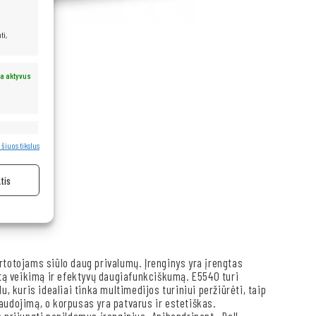
ti,
a aktyvus
a aktyvus
 šiuos tikslus
tis
rtotojams siūlo daug privalumų. Įrenginys yra įrengtas
itą veikimą ir efektyvų daugiafunkciškumą. E5540 turi
, kuris idealiai tinka multimedijos turiniui peržiūrėti, taip
 naudojimą, o korpusas yra patvarus ir estetiškas.
 prijungti papildomus įrenginius. Apibendrinant, „Dell