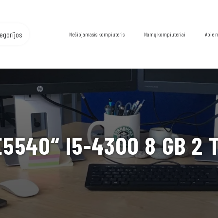
egorijos
Nešiojamasis kompiuteris
Namų kompiuteriai
Apie 
5540“ I5-4300 8 GB 2 T