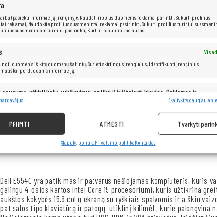
ra
 (arba) pasiekti informaciją įrenginyje, Naudoti ribotus duomenis reklamai parinkti, Sukurti profilius
ai reklamai, Naudokite profilius suasmenintai reklamai pasirinkti, Sukurti profilius turiniui suasmenin
ofilius suasmenintam turiniui pasirinkti, Kurti ir tobulinti paslaugas.
s
Visad
 jungti duomenis iš kitų duomenų šaltinių, Susieti skirtingus įrenginius, Identifikuoti įrenginius
„Dell Latitude E5540“
omatiškai perduodamą informaciją.
i saugumą, užkirti kelią sukčiavimui, aptikti jį ir ištaisyti klaidas, Reklamos ir
Visad
pristatymas ir pateikimas.
8 pardavėjus
Skaitykite daugiau apie
Procesorius:
Intel® Core™
i5-4300U
(3 MB talpa, iki 2,90 GHz)
RAM: 8
GB
PRIIMTI
ATMESTI
Tvarkyti parink
Kietasis diskas:
2 TB SSD
Slapukų politika
Privatumo politika
Kontaktas
Dell E5540 yra patikimas ir patvarus nešiojamas kompiuteris, kuris va
galingu 4-osios kartos Intel Core i5 procesoriumi, kuris užtikrina gre
aukštos kokybės 15,6 colių ekraną su ryškiais spalvomis ir aiškiu vaizdu
pat salos tipo klaviatūrą ir patogų jutiklinį kilimėlį, kurie palengvina
Nešiojamasis kompiuteris turi USB, HDMI ir VGA prievadus, leidžiančius