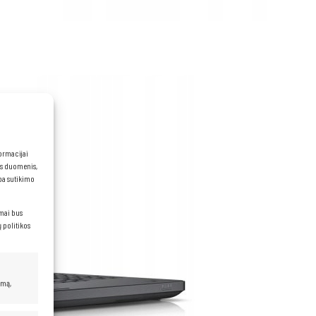
formacijai
ns duomenis,
rba sutikimo
imai bus
 politikos
umą,