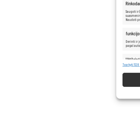
Rinkoda
Saugoti ir
suasmenint
Naudoti pr
funkcijo
Derinti ir
pagal aut
Užtikrint
turinio 
Tvarkyti 112