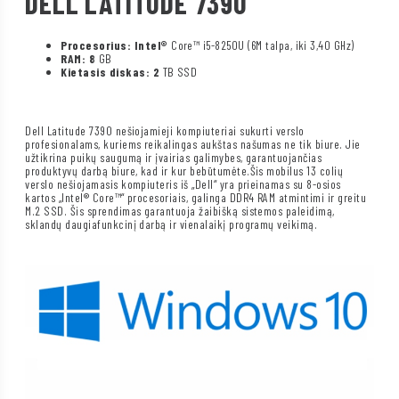
DELL LATITUDE 7390
Procesorius: Intel®
Core™ i5-8250U (6M talpa, iki 3,40 GHz)
RAM: 8
GB
Kietasis diskas: 2
TB SSD
Dell Latitude 7390 nešiojamieji kompiuteriai sukurti verslo
profesionalams, kuriems reikalingas aukštas našumas ne tik biure. Jie
užtikrina puikų saugumą ir įvairias galimybes, garantuojančias
produktyvų darbą biure, kad ir kur bebūtumėte.Šis mobilus 13 colių
verslo nešiojamasis kompiuteris iš „Dell“ yra prieinamas su 8-osios
kartos „Intel® Core™“ procesoriais, galinga DDR4 RAM atmintimi ir greitu
M.2 SSD. Šis sprendimas garantuoja žaibišką sistemos paleidimą,
sklandų daugiafunkcinį darbą ir vienalaikį programų veikimą.