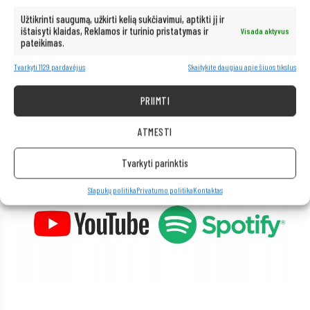
Kompiuteris taip pat idealiai tinka visoms multimedijos programoms.
Užtikrinti saugumą, užkirti kelią sukčiavimui, aptikti jį ir
Be vargo transliuokite filmus ir muziką geriausia kokybe iš tokių
ištaisyti klaidas, Reklamos ir turinio pristatymas ir
Visada aktyvus
platformų kaip „Netflix“, „HBO“, „Amazon“, „YouTube“, „Spotify“ ir
pateikimas.
„Facebook“.
Tvarkyti 1129 pardavėjus
Skaitykite daugiau apie šiuos tikslus
PRIIMTI
ATMESTI
Tvarkyti parinktis
Slapukų politika
Privatumo politika
Kontaktas