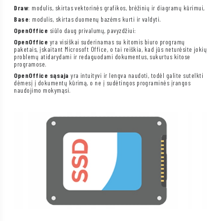
Draw
: modulis, skirtas vektorinės grafikos, brėžinių ir diagramų kūrimui,
Base
: modulis, skirtas duomenų bazėms kurti ir valdyti.
OpenOffice
siūlo daug privalumų, pavyzdžiui:
OpenOffice
yra visiškai suderinamas su kitomis biuro programų
paketais, įskaitant Microsoft Office, o tai reiškia, kad jūs neturėsite jokių
problemų atidarydami ir redaguodami dokumentus, sukurtus kitose
programose.
OpenOffice sąsaja
yra intuityvi ir lengva naudoti, todėl galite sutelkti
dėmesį į dokumentų kūrimą, o ne į sudėtingos programinės įrangos
naudojimo mokymąsi.