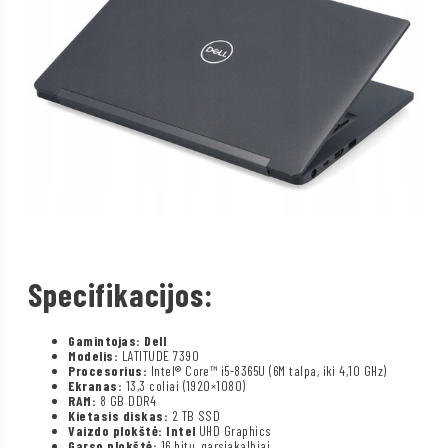
Specifikacijos:
Gamintojas: Dell
Modelis:
LATITUDE 7390
Procesorius:
Intel® Core™ i5-8365U (6M talpa, iki 4,10 GHz)
Ekranas:
13,3 coliai (1920×1080)
RAM:
8 GB DDR4
Kietasis diskas:
2 TB SSD
Vaizdo plokštė: Intel
UHD Graphics
Garso plokštė:
16 bitų, garsiakalbiai