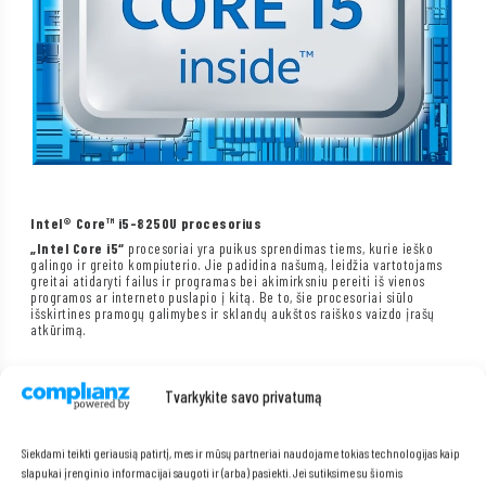
Intel® Core™ i5-8250U procesorius
„Intel Core i5“
procesoriai yra puikus sprendimas tiems, kurie ieško
galingo ir greito kompiuterio. Jie padidina našumą, leidžia vartotojams
greitai atidaryti failus ir programas bei akimirksniu pereiti iš vienos
programos ar interneto puslapio į kitą. Be to, šie procesoriai siūlo
išskirtines pramogų galimybes ir sklandų aukštos raiškos vaizdo įrašų
atkūrimą.
Tvarkykite savo privatumą
Siekdami teikti geriausią patirtį, mes ir mūsų partneriai naudojame tokias technologijas kaip
slapukai įrenginio informacijai saugoti ir (arba) pasiekti. Jei sutiksime su šiomis