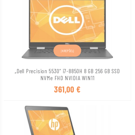
Į KREPŠELĮ
„Dell Precision 5530“ i7-8850H 8 GB 256 GB SSD
NVMe FHD NVIDIA WIN11
361,00
€