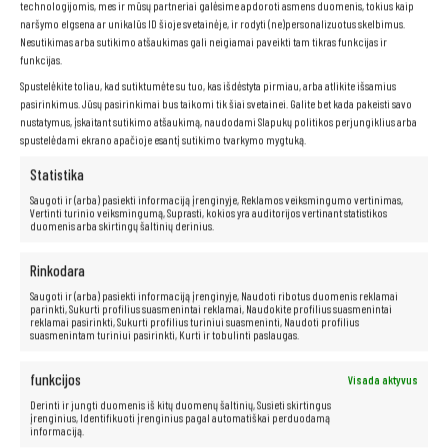
technologijomis, mes ir mūsų partneriai galėsime apdoroti asmens duomenis, tokius kaip
naršymo elgsena ar unikalūs ID šioje svetainėje, ir rodyti (ne)personalizuotus skelbimus.
Nesutikimas arba sutikimo atšaukimas gali neigiamai paveikti tam tikras funkcijas ir
funkcijas.
Spustelėkite toliau, kad sutiktumėte su tuo, kas išdėstyta pirmiau, arba atlikite išsamius
pasirinkimus. Jūsų pasirinkimai bus taikomi tik šiai svetainei. Galite bet kada pakeisti savo
nustatymus, įskaitant sutikimo atšaukimą, naudodami Slapukų politikos perjungiklius arba
spustelėdami ekrano apačioje esantį sutikimo tvarkymo mygtuką.
Matinis ekranas
Statistika
Saugoti ir (arba) pasiekti informaciją įrenginyje, Reklamos veiksmingumo vertinimas,
Norite patogiai dirbti su nešiojamuoju kompiuteriu bet kokiomis
Vertinti turinio veiksmingumą, Suprasti, kokios yra auditorijos vertinant statistikos
duomenis arba skirtingų šaltinių derinius.
sąlygomis, be akinimo ar akių nuovargio rizikos?
Matinis ekranas yra
puikus sprendimas jums!
Su matiniu ekranu
neturėsite jokių problemų dėl šviesos atspindžių
,
Rinkodara
todėl galėsite laisvai dirbti įvairiomis sąlygomis, tiek patalpoje, tiek
lauke.
Matinis ekranas
taip pat daug mažiau vargina akis, todėl
Saugoti ir (arba) pasiekti informaciją įrenginyje, Naudoti ribotus duomenis reklamai
parinkti, Sukurti profilius suasmenintai reklamai, Naudokite profilius suasmenintai
galėsite dirbti ilgiau ir patogiau, nejausdami diskomforto.
reklamai pasirinkti, Sukurti profilius turiniui suasmeninti, Naudoti profilius
suasmenintam turiniui pasirinkti, Kurti ir tobulinti paslaugas.
funkcijos
Visada aktyvus
Neribotos multimedijos galimybės – po
Derinti ir jungti duomenis iš kitų duomenų šaltinių, Susieti skirtingus
ranka!
įrenginius, Identifikuoti įrenginius pagal automatiškai perduodamą
informaciją.