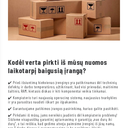
Kodėl verta pirkti iš mūsų nuomos
laikotarpį baigusią įrangą?
✔️ Prieš išsiuntimą kiekvienas įrenginys yra patikrinamas dėl techninių
defektų ir darbo temperatūros, užtikrinant, kad visi prievadai, maitinimo
šaltinis, RAM, kietasis diskas ir kiti komponentai veikia tinkamai.
✔️ Kompiuteris turi naujausią operacinę sistemą, naujausius tvarkykles
ir yra paruoštas naudoti iškart po išpakavimo.
✔️ Garantuojame patikimos įrangos pasirinkimą, kuriuo galite pasitikėti.
✔️ Pirkdami iš mūsų, jums nereikės jaudintis dėl kompiuterio problemų!
Siūlome visapusišką garantinį aptarnavimą ir garantiją „nuo durų iki
durų“, o tai reiškia, kad gedimo atveju paimsime įrenginį iš jūsų namų,
per 3 darbo dienas jį suremontuosime ir be papildomų išlaidų