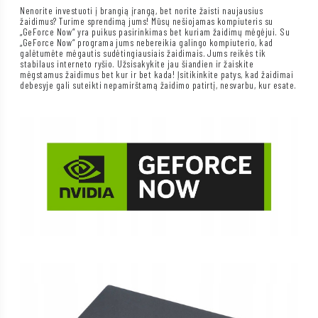
Nenorite investuoti į brangią įrangą, bet norite žaisti naujausius
žaidimus? Turime sprendimą jums! Mūsų nešiojamas kompiuteris su
„GeForce Now“ yra puikus pasirinkimas bet kuriam žaidimų mėgėjui. Su
„GeForce Now“ programa jums nebereikia galingo kompiuterio, kad
galėtumėte mėgautis sudėtingiausiais žaidimais. Jums reikės tik
stabilaus interneto ryšio. Užsisakykite jau šiandien ir žaiskite
mėgstamus žaidimus bet kur ir bet kada! Įsitikinkite patys, kad žaidimai
debesyje gali suteikti nepamirštamą žaidimo patirtį, nesvarbu, kur esate.