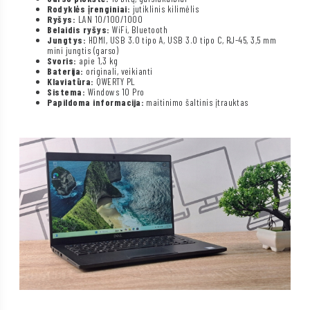
Rodyklės įrenginiai:
jutiklinis kilimėlis
Ryšys:
LAN 10/100/1000
Belaidis ryšys:
WiFi, Bluetooth
Jungtys:
HDMI, USB 3.0 tipo A, USB 3.0 tipo C, RJ-45, 3,5 mm
mini jungtis (garso)
Svoris:
apie 1,3 kg
Baterija:
originali, veikianti
Klaviatūra:
QWERTY PL
Sistema:
Windows 10 Pro
Papildoma informacija:
maitinimo šaltinis įtrauktas