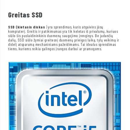
Greitas SSD
SSD (kietasis diskas
) yra sprendimas, kuris atgaivins jūsų
kompiuterį. Greitis ir patikimumas yra tik keletas iš privalumų, kuriuos
siūlo šis puslaidininkinis duomenų saugojimo įrenginys. Be judančių
dalių, SSD siūlo žymiai greitesnį duomenų prieigos laiką, tylų veikimą ir
didelį atsparumą mechaniniams pažeidimams. Tai idealus sprendimas
tiems, kuriems reikia galingos įrangos darbui ar pramogoms.