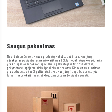
Saugus pakavimas
Mes rūpinamės ne tik savo produktų kokybe, bet ir tuo, kad jūsų
užsakymas pasiektų jus nepriekaištinga būkle. Todėl mūsų kompiuteriai
yra kruopščiai supakuoti specialioje pakuotėje ir tvirtose dėžėse,
pažymėtose įspėjamaisiais lipdukais kurjeriams. Kiekvienas siuntimas
yra apdraustas, todėl galite būti tikri, kad jūsų įranga bus pristatyta
laiku ir nepriekaištingos būklės, paruošta nedelsiant naudoti.