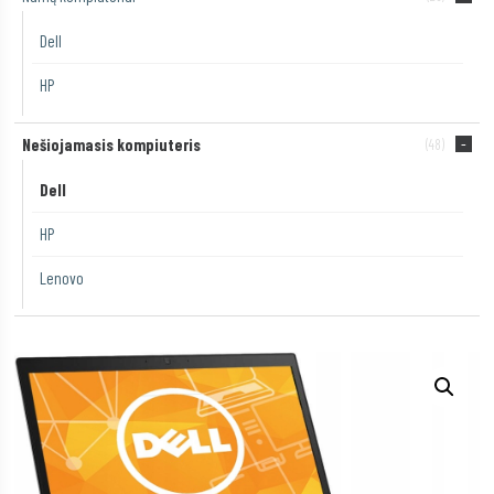
Dell
HP
Nešiojamasis kompiuteris
(48)
Dell
HP
Lenovo