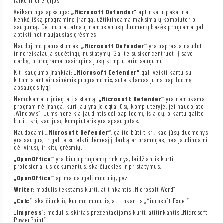
laiko ir energijos.
Veiksminga apsauga:
„Microsoft Defender“
aptinka ir pašalina
kenkėjišką programinę įrangą, užtikrindama maksimalų kompiuterio
saugumą. Dėl nuolat atnaujinamos virusų duomenų bazės programa gali
aptikti net naujausias grėsmes.
Naudojimo paprastumas:
„Microsoft Defender“
yra paprasta naudoti
ir nereikalauja sudėtingų nustatymų. Galite susikoncentruoti į savo
darbą, o programa pasirūpins jūsų kompiuterio saugumu.
Kiti saugumo įrankiai:
„Microsoft Defender“
gali veikti kartu su
kitomis antivirusinėmis programomis, suteikdamas jums papildomą
apsaugos lygį.
Nemokama ir įdiegta į sistemą:
„Microsoft Defender“
yra nemokama
programinė įranga, kuri jau yra įdiegta jūsų kompiuteryje, jei naudojate
„Windows“. Jums nereikia jaudintis dėl papildomų išlaidų, o kartu galite
būti tikri, kad jūsų kompiuteris yra apsaugotas.
Naudodami
„Microsoft Defender“
, galite būti tikri, kad jūsų duomenys
yra saugūs, ir galite sutelkti dėmesį į darbą ar pramogas, nesijaudindami
dėl virusų ir kitų grėsmių.
„OpenOffice“
yra biuro programų rinkinys, leidžiantis kurti
profesionalius dokumentus, skaičiuokles ir pristatymus.
„OpenOffice“
apima daugelį modulių, pvz.
Writer
: modulis tekstams kurti, atitinkantis „Microsoft Word“
„Calc
“: skaičiuoklių kūrimo modulis, atitinkantis „Microsoft Excel“
„Impress
“: modulis, skirtas prezentacijoms kurti, atitinkantis „Microsoft
PowerPoint“