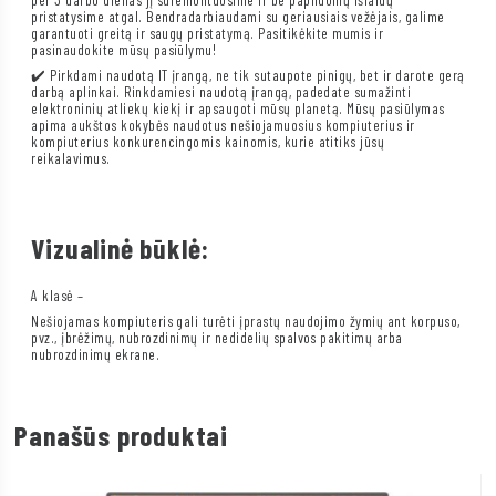
pristatysime atgal. Bendradarbiaudami su geriausiais vežėjais, galime
garantuoti greitą ir saugų pristatymą. Pasitikėkite mumis ir
pasinaudokite mūsų pasiūlymu!
✔️ Pirkdami naudotą IT įrangą, ne tik sutaupote pinigų, bet ir darote gerą
darbą aplinkai. Rinkdamiesi naudotą įrangą, padedate sumažinti
elektroninių atliekų kiekį ir apsaugoti mūsų planetą. Mūsų pasiūlymas
apima aukštos kokybės naudotus nešiojamuosius kompiuterius ir
kompiuterius konkurencingomis kainomis, kurie atitiks jūsų
reikalavimus.
Vizualinė būklė:
A klasė –
Nešiojamas kompiuteris gali turėti įprastų naudojimo žymių ant korpuso,
pvz., įbrėžimų, nubrozdinimų ir nedidelių spalvos pakitimų arba
nubrozdinimų ekrane.
Panašūs produktai