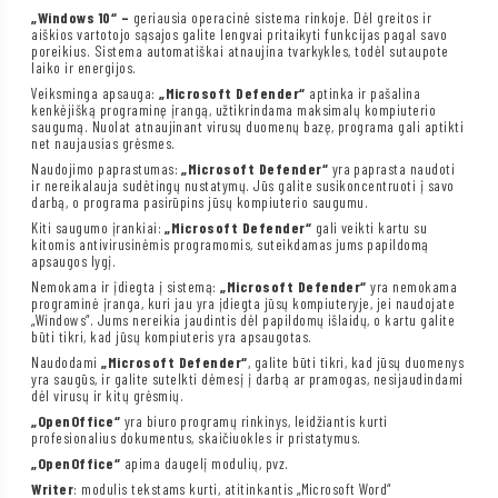
„Windows 10“ –
geriausia operacinė sistema rinkoje. Dėl greitos ir
aiškios vartotojo sąsajos galite lengvai pritaikyti funkcijas pagal savo
poreikius. Sistema automatiškai atnaujina tvarkykles, todėl sutaupote
laiko ir energijos.
Veiksminga apsauga:
„Microsoft Defender“
aptinka ir pašalina
kenkėjišką programinę įrangą, užtikrindama maksimalų kompiuterio
saugumą. Nuolat atnaujinant virusų duomenų bazę, programa gali aptikti
net naujausias grėsmes.
Naudojimo paprastumas:
„Microsoft Defender“
yra paprasta naudoti
ir nereikalauja sudėtingų nustatymų. Jūs galite susikoncentruoti į savo
darbą, o programa pasirūpins jūsų kompiuterio saugumu.
Kiti saugumo įrankiai:
„Microsoft Defender“
gali veikti kartu su
kitomis antivirusinėmis programomis, suteikdamas jums papildomą
apsaugos lygį.
Nemokama ir įdiegta į sistemą:
„Microsoft Defender“
yra nemokama
programinė įranga, kuri jau yra įdiegta jūsų kompiuteryje, jei naudojate
„Windows“. Jums nereikia jaudintis dėl papildomų išlaidų, o kartu galite
būti tikri, kad jūsų kompiuteris yra apsaugotas.
Naudodami
„Microsoft Defender“
, galite būti tikri, kad jūsų duomenys
yra saugūs, ir galite sutelkti dėmesį į darbą ar pramogas, nesijaudindami
dėl virusų ir kitų grėsmių.
„OpenOffice“
yra biuro programų rinkinys, leidžiantis kurti
profesionalius dokumentus, skaičiuokles ir pristatymus.
„OpenOffice“
apima daugelį modulių, pvz.
Writer
: modulis tekstams kurti, atitinkantis „Microsoft Word“