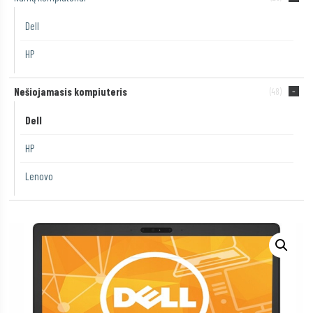
Dell
HP
Nešiojamasis kompiuteris
(48)
Dell
HP
Lenovo