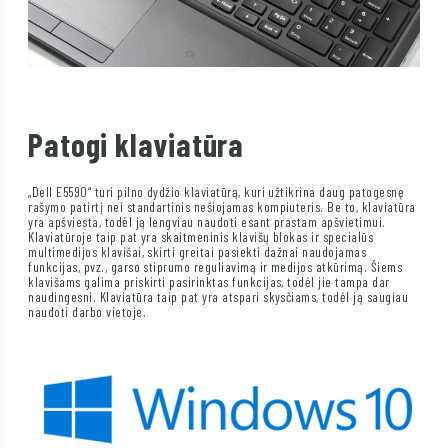
Patogi klaviatūra
„Dell E5590“ turi pilno dydžio klaviatūrą, kuri užtikrina daug patogesnę
rašymo patirtį nei standartinis nešiojamas kompiuteris. Be to, klaviatūra
yra apšviesta, todėl ją lengviau naudoti esant prastam apšvietimui.
Klaviatūroje taip pat yra skaitmeninis klavišų blokas ir specialūs
multimedijos klavišai, skirti greitai pasiekti dažnai naudojamas
funkcijas, pvz., garso stiprumo reguliavimą ir medijos atkūrimą. Šiems
klavišams galima priskirti pasirinktas funkcijas, todėl jie tampa dar
naudingesni. Klaviatūra taip pat yra atspari skysčiams, todėl ją saugiau
naudoti darbo vietoje.