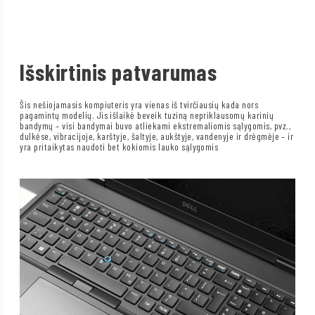
Išskirtinis patvarumas
Šis nešiojamasis kompiuteris yra vienas iš tvirčiausių kada nors
pagamintų modelių. Jis išlaikė beveik tuziną nepriklausomų karinių
bandymų – visi bandymai buvo atliekami ekstremaliomis sąlygomis, pvz.,
dulkėse, vibracijoje, karštyje, šaltyje, aukštyje, vandenyje ir drėgmėje – ir
yra pritaikytas naudoti bet kokiomis lauko sąlygomis