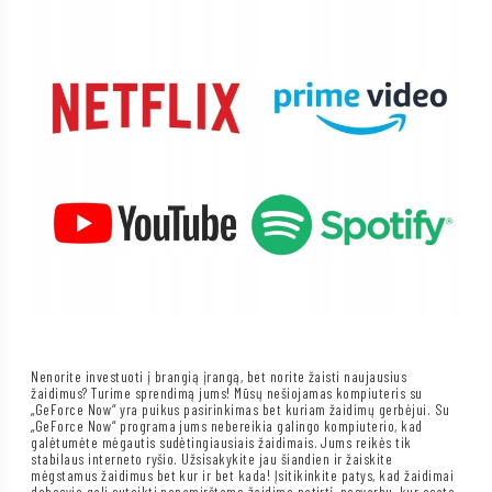
Nenorite investuoti į brangią įrangą, bet norite žaisti naujausius
žaidimus? Turime sprendimą jums! Mūsų nešiojamas kompiuteris su
„GeForce Now“ yra puikus pasirinkimas bet kuriam žaidimų gerbėjui. Su
„GeForce Now“ programa jums nebereikia galingo kompiuterio, kad
galėtumėte mėgautis sudėtingiausiais žaidimais. Jums reikės tik
stabilaus interneto ryšio. Užsisakykite jau šiandien ir žaiskite
mėgstamus žaidimus bet kur ir bet kada! Įsitikinkite patys, kad žaidimai
debesyje gali suteikti nepamirštamą žaidimo patirtį, nesvarbu, kur esate.