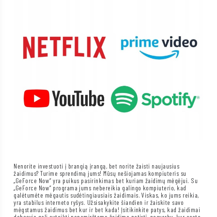
Nenorite investuoti į brangią įrangą, bet norite žaisti naujausius
žaidimus? Turime sprendimą jums! Mūsų nešiojamas kompiuteris su
„GeForce Now“ yra puikus pasirinkimas bet kuriam žaidimų mėgėjui. Su
„GeForce Now“ programa jums nebereikia galingo kompiuterio, kad
galėtumėte mėgautis sudėtingiausiais žaidimais. Viskas, ko jums reikia,
yra stabilus interneto ryšys. Užsisakykite šiandien ir žaiskite savo
mėgstamus žaidimus bet kur ir bet kada! Įsitikinkite patys, kad žaidimai
debesyje gali suteikti nepamirštamą žaidimo patirtį, nesvarbu, kur esate.