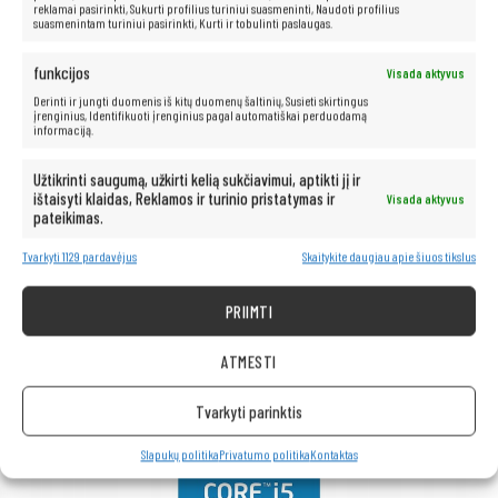
reklamai pasirinkti, Sukurti profilius turiniui suasmeninti, Naudoti profilius
suasmenintam turiniui pasirinkti, Kurti ir tobulinti paslaugas.
funkcijos
Visada aktyvus
Derinti ir jungti duomenis iš kitų duomenų šaltinių, Susieti skirtingus
įrenginius, Identifikuoti įrenginius pagal automatiškai perduodamą
Greitas NVMe SSD
informaciją.
NVMe diskas
yra sprendimas, kuris atgaivins jūsų kompiuterį. Greitis ir
Užtikrinti saugumą, užkirti kelią sukčiavimui, aptikti jį ir
patikimumas yra tik keletas iš privalumų, kuriuos siūlo kietieji diskai. Be
ištaisyti klaidas, Reklamos ir turinio pristatymas ir
Visada aktyvus
judančių dalių, šie diskai pasižymi žymiai greitesniu duomenų prieigos
pateikimas.
laiku, tyliu veikimu ir dideliu atsparumu mechaniniams pažeidimams. Jie
yra idealus sprendimas tiems, kuriems reikia galingos įrangos darbui ar
pramogoms.
Tvarkyti 1129 pardavėjus
Skaitykite daugiau apie šiuos tikslus
PRIIMTI
ATMESTI
Tvarkyti parinktis
Slapukų politika
Privatumo politika
Kontaktas