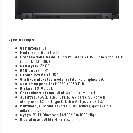
Specifikacijos
Gamintojas
: Dell
Modelis:
Latitude E5590
Procesoriaus modelis
: Intel® Core™
i5-8350U
procesorius (6M
talpa, iki 3,60 GHz)
RAM dydis
: 32 GB
RAM tipas:
DDR4
Ekrano įstrižainė
: 15,6
Grafikos plokštės modelis:
Intel HD Graphics 620
Skiriamoji geba (px):
1920 x 1080 FHD
Diskas:
128 GB SSD
Operacinė sistema:
Windows 10 Professional
Jungtys:
VGA (D-sub), HDMI, RJ-45, garso, SD kortelių
skaitytuvas, USB 3.1 Type C, Noble Wedge, 3 x USB 3.1
Multimedija:
atminties kortelių skaitytuvas, garsiakalbiai,
mikrofonas, kamera
Ryšys
: Wi-Fi, Bluetooth, LAN 10/100/1000 Mbps
Klaviatūra:
QWERTY PL su apšvietimu