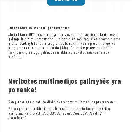
„Intel Core i5-8350u“ procesorius
„Intel Core i5“
procesoriai yra puikus sprendimas tiems, kurie ieško
galingo ir greito kompiuterio. Jie padidina našumą, leidžia vartotojams
greitai atidaryti failus ir programas bei akimirksniu pereiti iš vienos
programos ar interneto puslapio į kitą. Be to, šie procesoriai siūlo
išskirtines pramogų galimybes ir sklandų aukštos raiškos vaizdo
atkūrimą.
Neribotos multimedijos galimybės yra
po ranka!
Kompiuteris taip pat idealiai tinka visoms multimedijos programoms.
Be vargo transliuokite filmus ir muziką geriausia kokybe iš tokių
platformų kaip „Netflix“, „HBO“, „Amazon“, „YouTube“, „Spotify“ ir
„Facebook“.