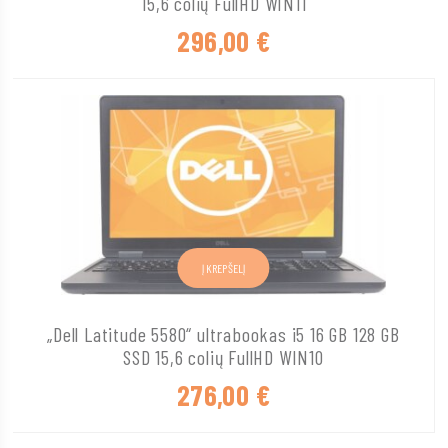
15,6 colių FullHD WIN11
296,00
€
Į KREPŠELĮ
„Dell Latitude 5580“ ultrabookas i5 16 GB 128 GB
SSD 15,6 colių FullHD WIN10
276,00
€