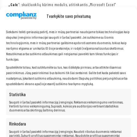
„Calc
“: skaičiuoklių kūrimo modulis, atitinkantis „Microsoft Excel“
„Impress
“: modulis, skirtas prezentacijoms kurti, atitinkantis „Microsoft
Tvarkykite savo privatumą
PowerPoint“
Draw
: modulis, skirtas vektorinės grafikos, brėžinių ir diagramų kūrimui,
Base
: modulis, skirtas duomenų bazėms kurti ir valdyti.
Siekdami teikti geriausią patirtį, mes ir mūsų partneriai naudojame tokias technologijas kaip
OpenOffice
siūlo daug privalumų, pavyzdžiui:
slapukai įrenginio informacijai saugoti ir (arba) pasiekti. Jei sutiksime su šiomis
technologijomis, mes ir mūsų partneriai galėsime apdoroti asmens duomenis, tokius kaip
OpenOffice
yra visiškai suderinamas su kitomis biuro programų
paketais, įskaitant Microsoft Office, o tai reiškia, kad jūs neturėsite jokių
naršymo elgsena ar unikalūs ID šioje svetainėje, ir rodyti (ne)personalizuotus skelbimus.
problemų atidarydami ir redaguodami dokumentus, sukurtus kitose
Nesutikimas arba sutikimo atšaukimas gali neigiamai paveikti tam tikras funkcijas ir
programose.
funkcijas.
OpenOffice są
saja yra intuityvi ir lengva naudoti, todėl galite sutelkti
Spustelėkite toliau, kad sutiktumėte su tuo, kas išdėstyta pirmiau, arba atlikite išsamius
dėmesį į dokumentų kūrimą, o ne į sudėtingos programinės įrangos
pasirinkimus. Jūsų pasirinkimai bus taikomi tik šiai svetainei. Galite bet kada pakeisti savo
naudojimo mokymąsi.
nustatymus, įskaitant sutikimo atšaukimą, naudodami Slapukų politikos perjungiklius arba
spustelėdami ekrano apačioje esantį sutikimo tvarkymo mygtuką.
Statistika
Saugoti ir (arba) pasiekti informaciją įrenginyje, Reklamos veiksmingumo vertinimas,
Vertinti turinio veiksmingumą, Suprasti, kokios yra auditorijos vertinant statistikos
duomenis arba skirtingų šaltinių derinius.
Rinkodara
Saugoti ir (arba) pasiekti informaciją įrenginyje, Naudoti ribotus duomenis reklamai
parinkti, Sukurti profilius suasmenintai reklamai, Naudokite profilius suasmenintai