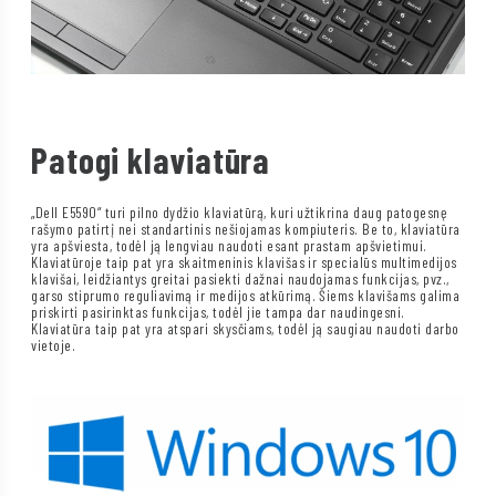
Patogi klaviatūra
„Dell E5590“ turi pilno dydžio klaviatūrą, kuri užtikrina daug patogesnę
rašymo patirtį nei standartinis nešiojamas kompiuteris. Be to, klaviatūra
yra apšviesta, todėl ją lengviau naudoti esant prastam apšvietimui.
Klaviatūroje taip pat yra skaitmeninis klavišas ir specialūs multimedijos
klavišai, leidžiantys greitai pasiekti dažnai naudojamas funkcijas, pvz.,
garso stiprumo reguliavimą ir medijos atkūrimą. Šiems klavišams galima
priskirti pasirinktas funkcijas, todėl jie tampa dar naudingesni.
Klaviatūra taip pat yra atspari skysčiams, todėl ją saugiau naudoti darbo
vietoje.