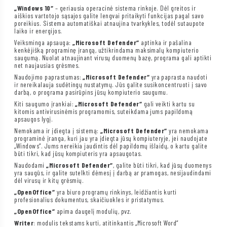
„Windows 10“
– geriausia operacinė sistema rinkoje. Dėl greitos ir
aiškios vartotojo sąsajos galite lengvai pritaikyti funkcijas pagal savo
poreikius. Sistema automatiškai atnaujina tvarkykles, todėl sutaupote
laiko ir energijos.
Veiksminga apsauga:
„Microsoft Defender“
aptinka ir pašalina
kenkėjišką programinę įrangą, užtikrindama maksimalų kompiuterio
saugumą. Nuolat atnaujinant virusų duomenų bazę, programa gali aptikti
net naujausias grėsmes.
Naudojimo paprastumas:
„Microsoft Defender“
yra paprasta naudoti
ir nereikalauja sudėtingų nustatymų. Jūs galite susikoncentruoti į savo
darbą, o programa pasirūpins jūsų kompiuterio saugumu.
Kiti saugumo įrankiai:
„Microsoft Defender“
gali veikti kartu su
kitomis antivirusinėmis programomis, suteikdama jums papildomą
apsaugos lygį.
Nemokama ir įdiegta į sistemą:
„Microsoft Defender“
yra nemokama
programinė įranga, kuri jau yra įdiegta jūsų kompiuteryje, jei naudojate
„Windows“. Jums nereikia jaudintis dėl papildomų išlaidų, o kartu galite
būti tikri, kad jūsų kompiuteris yra apsaugotas.
Naudodami
„Microsoft Defender“
, galite būti tikri, kad jūsų duomenys
yra saugūs, ir galite sutelkti dėmesį į darbą ar pramogas, nesijaudindami
dėl virusų ir kitų grėsmių.
„OpenOffice“
yra biuro programų rinkinys, leidžiantis kurti
profesionalius dokumentus, skaičiuokles ir pristatymus.
„OpenOffice“
apima daugelį modulių, pvz.
Writer
: modulis tekstams kurti, atitinkantis „Microsoft Word“