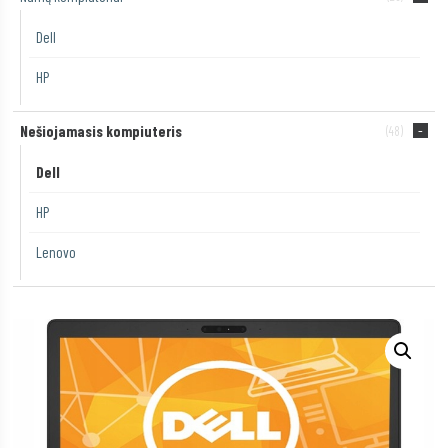
Dell
HP
Nešiojamasis kompiuteris
(48)
Dell
HP
Lenovo