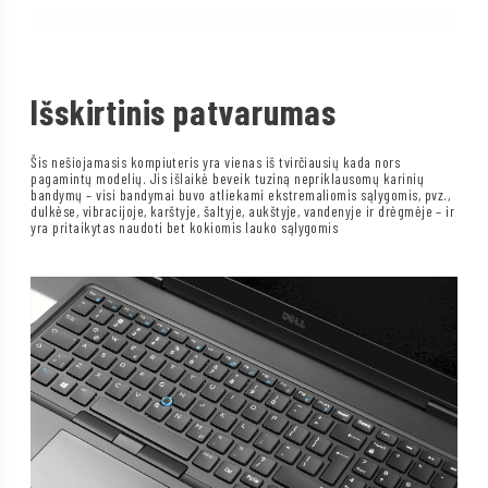
Išskirtinis patvarumas
Šis nešiojamasis kompiuteris yra vienas iš tvirčiausių kada nors
pagamintų modelių. Jis išlaikė beveik tuziną nepriklausomų karinių
bandymų – visi bandymai buvo atliekami ekstremaliomis sąlygomis, pvz.,
dulkėse, vibracijoje, karštyje, šaltyje, aukštyje, vandenyje ir drėgmėje – ir
yra pritaikytas naudoti bet kokiomis lauko sąlygomis