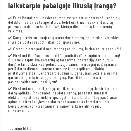
laikotarpio pabaigoje likusią įrangą?
✔️ Prieš išsiunčiant kiekvienas įrenginys yra patikrinamas dėl techninių
defektų ir darbinės temperatūros, todėl užtikrinamas sklandus visų
prievadų, maitinimo šaltinio, RAM, kietojo disko ir kitų komponentų
veikimas.
✔️ Kompiuteris turi naujausią operacinę sistemą, naujausius tvarkykles
ir yra paruoštas naudoti iškart po išpakavimo.
✔️ Garantuojame patikimos įrangos pasirinkimą, kuriuo galite pasitikėti.
✔️ Pirkdami iš mūsų, jums nereikės jaudintis dėl kompiuterio problemų!
Siūlome visapusišką garantinį aptarnavimą ir garantiją „nuo durų iki
durų“, o tai reiškia, kad gedimo atveju paimsime įrenginį iš jūsų namų,
per 3 darbo dienas jį suremontuosime ir be papildomų išlaidų
pristatysime atgal. Bendradarbiaudami su geriausiais vežėjais, galime
garantuoti greitą ir saugų pristatymą. Pasitikėkite mumis ir
pasinaudokite mūsų pasiūlymu!
✔️ Pirkdami naudotą IT įrangą, ne tik sutaupote pinigų, bet ir darote gerą
darbą aplinkai. Rinkdamiesi naudotą įrangą, padedate sumažinti
elektroninių atliekų kiekį ir apsaugoti mūsų planetą. Mūsų pasiūlymas
apima aukštos kokybės naudotus nešiojamuosius kompiuterius ir
kompiuterius konkurencingomis kainomis, kurie atitiks jūsų
reikalavimus.
Techninė būklė: