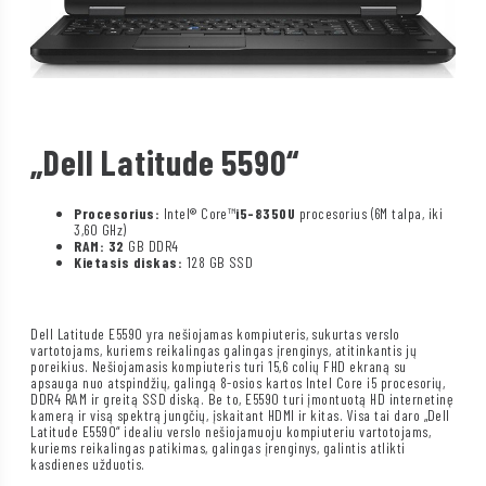
„Dell Latitude 5590“
Procesorius:
Intel® Core™
i5-8350U
procesorius (6M talpa, iki
3,60 GHz)
RAM: 32
GB DDR4
Kietasis diskas:
128 GB SSD
Dell Latitude E5590 yra nešiojamas kompiuteris, sukurtas verslo
vartotojams, kuriems reikalingas galingas įrenginys, atitinkantis jų
poreikius. Nešiojamasis kompiuteris turi 15,6 colių FHD ekraną su
apsauga nuo atspindžių, galingą 8-osios kartos Intel Core i5 procesorių,
DDR4 RAM ir greitą SSD diską. Be to, E5590 turi įmontuotą HD internetinę
kamerą ir visą spektrą jungčių, įskaitant HDMI ir kitas. Visa tai daro „Dell
Latitude E5590“ idealiu verslo nešiojamuoju kompiuteriu vartotojams,
kuriems reikalingas patikimas, galingas įrenginys, galintis atlikti
kasdienes užduotis.