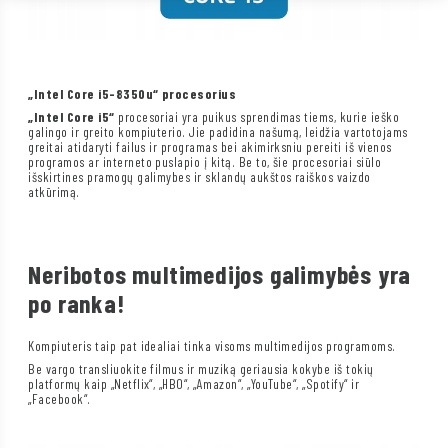
„Intel Core i5-8350u“ procesorius
„Intel Core i5“
procesoriai yra puikus sprendimas tiems, kurie ieško
galingo ir greito kompiuterio. Jie padidina našumą, leidžia vartotojams
greitai atidaryti failus ir programas bei akimirksniu pereiti iš vienos
programos ar interneto puslapio į kitą. Be to, šie procesoriai siūlo
išskirtines pramogų galimybes ir sklandų aukštos raiškos vaizdo
atkūrimą.
Neribotos multimedijos galimybės yra
po ranka!
Kompiuteris taip pat idealiai tinka visoms multimedijos programoms.
Be vargo transliuokite filmus ir muziką geriausia kokybe iš tokių
platformų kaip „Netflix“, „HBO“, „Amazon“, „YouTube“, „Spotify“ ir
„Facebook“.