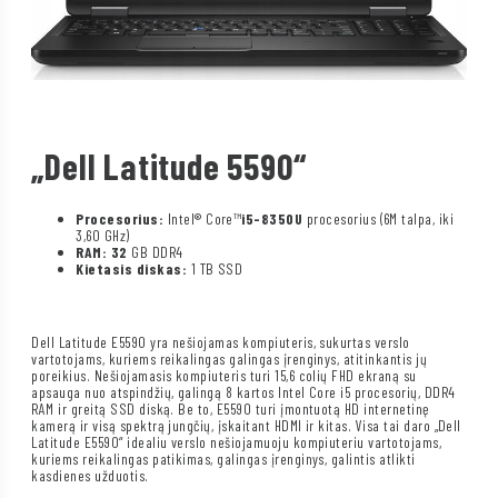
„Dell Latitude 5590“
Procesorius:
Intel® Core™
i5-8350U
procesorius (6M talpa, iki
3,60 GHz)
RAM: 32
GB DDR4
Kietasis diskas:
1 TB SSD
Dell Latitude E5590 yra nešiojamas kompiuteris, sukurtas verslo
vartotojams, kuriems reikalingas galingas įrenginys, atitinkantis jų
poreikius. Nešiojamasis kompiuteris turi 15,6 colių FHD ekraną su
apsauga nuo atspindžių, galingą 8 kartos Intel Core i5 procesorių, DDR4
RAM ir greitą SSD diską. Be to, E5590 turi įmontuotą HD internetinę
kamerą ir visą spektrą jungčių, įskaitant HDMI ir kitas. Visa tai daro „Dell
Latitude E5590“ idealiu verslo nešiojamuoju kompiuteriu vartotojams,
kuriems reikalingas patikimas, galingas įrenginys, galintis atlikti
kasdienes užduotis.