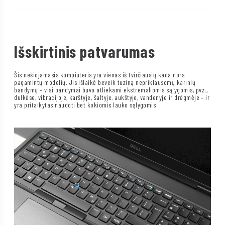
Išskirtinis patvarumas
Šis nešiojamasis kompiuteris yra vienas iš tvirčiausių kada nors
pagamintų modelių. Jis išlaikė beveik tuziną nepriklausomų karinių
bandymų – visi bandymai buvo atliekami ekstremaliomis sąlygomis, pvz.,
dulkėse, vibracijoje, karštyje, šaltyje, aukštyje, vandenyje ir drėgmėje – ir
yra pritaikytas naudoti bet kokiomis lauko sąlygomis