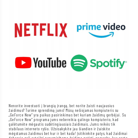
Nenorite investuoti į brangią įrangą, bet norite žaisti naujausius
žaidimus? Turime sprendimą jums! Mūsų nešiojamas kompiuteris su
„GeForce Now“ yra puikus pasirinkimas bet kuriam žaidimų gerbėjui. Su
„GeForce Now“ programa jums nebereikia galingo kompiuterio, kad
galėtumėte mėgautis sudėtingiausiais žaidimais. Jums reikės tik
stabilaus interneto ryšio. Užsisakykite jau šiandien ir žaiskite
mėgstamus žaidimus bet kur ir bet kada! Įsitikinkite patys, kad žaidimai
debesyje gali suteikti nepamirštamą žaidimo patirtį, nesvarbu, kur esate.