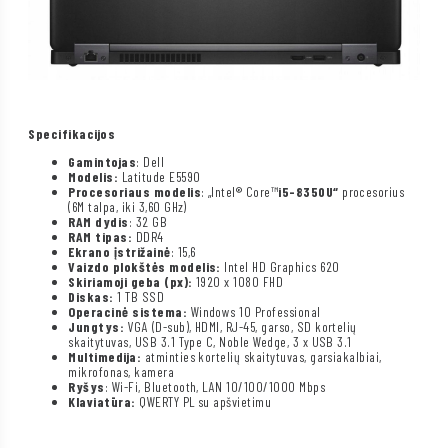
Specifikacijos
Gamintojas
: Dell
Modelis:
Latitude E5590
Procesoriaus modelis
: „Intel® Core™
i5-8350U“
procesorius
(6M talpa, iki 3,60 GHz)
RAM dydis
: 32 GB
RAM tipas:
DDR4
Ekrano įstrižainė
: 15,6
Vaizdo plokštės modelis:
Intel HD Graphics 620
Skiriamoji geba (px):
1920 x 1080 FHD
Diskas:
1 TB SSD
Operacinė sistema:
Windows 10 Professional
Jungtys:
VGA (D-sub), HDMI, RJ-45, garso, SD kortelių
skaitytuvas, USB 3.1 Type C, Noble Wedge, 3 x USB 3.1
Multimedija:
atminties kortelių skaitytuvas, garsiakalbiai,
mikrofonas, kamera
Ryšys
: Wi-Fi, Bluetooth, LAN 10/100/1000 Mbps
Klaviatūra:
QWERTY PL su apšvietimu