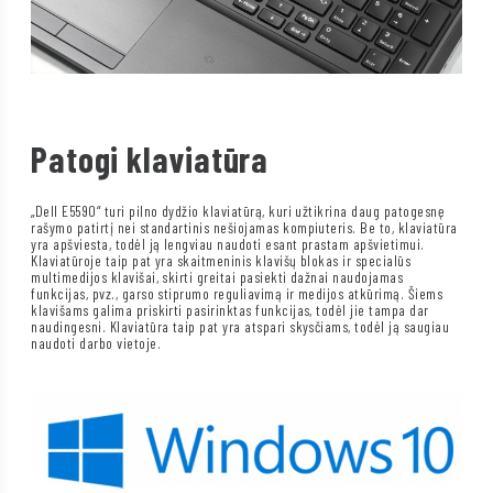
Patogi klaviatūra
„Dell E5590“ turi pilno dydžio klaviatūrą, kuri užtikrina daug patogesnę
rašymo patirtį nei standartinis nešiojamas kompiuteris. Be to, klaviatūra
yra apšviesta, todėl ją lengviau naudoti esant prastam apšvietimui.
Klaviatūroje taip pat yra skaitmeninis klavišų blokas ir specialūs
multimedijos klavišai, skirti greitai pasiekti dažnai naudojamas
funkcijas, pvz., garso stiprumo reguliavimą ir medijos atkūrimą. Šiems
klavišams galima priskirti pasirinktas funkcijas, todėl jie tampa dar
naudingesni. Klaviatūra taip pat yra atspari skysčiams, todėl ją saugiau
naudoti darbo vietoje.