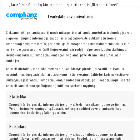
„Calc
“: skaičiuoklių kūrimo modulis, atitinkantis „Microsoft Excel“
„Impress
“: modulis, skirtas prezentacijoms kurti, atitinkantis „Microsoft
Tvarkykite savo privatumą
PowerPoint“
Draw
: modulis, skirtas vektorinės grafikos, brėžinių ir diagramų kūrimui,
Base
: modulis, skirtas duomenų bazėms kurti ir valdyti.
Siekdami teikti geriausią patirtį, mes ir mūsų partneriai naudojame tokias technologijas kaip
OpenOffice
siūlo daug privalumų, pavyzdžiui:
slapukai įrenginio informacijai saugoti ir (arba) pasiekti. Jei sutiksime su šiomis
technologijomis, mes ir mūsų partneriai galėsime apdoroti asmens duomenis, tokius kaip
OpenOffice
yra visiškai suderinamas su kitomis biuro programų
paketais, įskaitant Microsoft Office, o tai reiškia, kad jūs neturėsite jokių
naršymo elgsena ar unikalūs ID šioje svetainėje, ir rodyti (ne)personalizuotus skelbimus.
problemų atidarydami ir redaguodami dokumentus, sukurtus kitose
Nesutikimas arba sutikimo atšaukimas gali neigiamai paveikti tam tikras funkcijas ir
programose.
funkcijas.
OpenOffice sąsaja
yra intuityvi ir lengva naudoti, todėl galite sutelkti
Spustelėkite toliau, kad sutiktumėte su tuo, kas išdėstyta pirmiau, arba atlikite išsamius
dėmesį į dokumentų kūrimą, o ne į sudėtingos programinės įrangos
pasirinkimus. Jūsų pasirinkimai bus taikomi tik šiai svetainei. Galite bet kada pakeisti savo
naudojimo mokymąsi.
nustatymus, įskaitant sutikimo atšaukimą, naudodami Slapukų politikos perjungiklius arba
spustelėdami ekrano apačioje esantį sutikimo tvarkymo mygtuką.
Statistika
Saugoti ir (arba) pasiekti informaciją įrenginyje, Reklamos veiksmingumo vertinimas,
Vertinti turinio veiksmingumą, Suprasti, kokios yra auditorijos vertinant statistikos
duomenis arba skirtingų šaltinių derinius.
Rinkodara
Saugoti ir (arba) pasiekti informaciją įrenginyje, Naudoti ribotus duomenis reklamai
parinkti, Sukurti profilius suasmenintai reklamai, Naudokite profilius suasmenintai