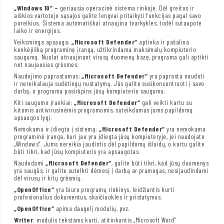
„Windows 10“ –
geriausia operacinė sistema rinkoje. Dėl greitos ir
aiškios vartotojo sąsajos galite lengvai pritaikyti funkcijas pagal savo
poreikius. Sistema automatiškai atnaujina tvarkykles, todėl sutaupote
laiko ir energijos.
Veiksminga apsauga:
„Microsoft Defender“
aptinka ir pašalina
kenkėjišką programinę įrangą, užtikrindama maksimalų kompiuterio
saugumą. Nuolat atnaujinant virusų duomenų bazę, programa gali aptikti
net naujausias grėsmes.
Naudojimo paprastumas:
„Microsoft Defender“
yra paprasta naudoti
ir nereikalauja sudėtingų nustatymų. Jūs galite susikoncentruoti į savo
darbą, o programa pasirūpins jūsų kompiuterio saugumu.
Kiti saugumo įrankiai:
„Microsoft Defender“
gali veikti kartu su
kitomis antivirusinėmis programomis, suteikdamas jums papildomą
apsaugos lygį.
Nemokama ir įdiegta į sistemą:
„Microsoft Defender“
yra nemokama
programinė įranga, kuri jau yra įdiegta jūsų kompiuteryje, jei naudojate
„Windows“. Jums nereikia jaudintis dėl papildomų išlaidų, o kartu galite
būti tikri, kad jūsų kompiuteris yra apsaugotas.
Naudodami
„Microsoft Defender“
, galite būti tikri, kad jūsų duomenys
yra saugūs, ir galite sutelkti dėmesį į darbą ar pramogas, nesijaudindami
dėl virusų ir kitų grėsmių.
„OpenOffice“
yra biuro programų rinkinys, leidžiantis kurti
profesionalius dokumentus, skaičiuokles ir pristatymus.
„OpenOffice“
apima daugelį modulių, pvz.
Writer
: modulis tekstams kurti, atitinkantis „Microsoft Word“