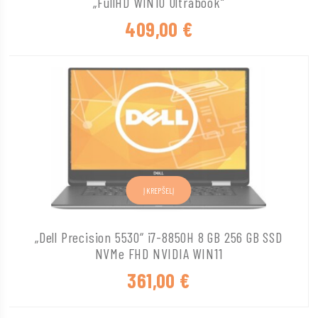
„FullHD WIN10 Ultrabook“
409,00
€
Į KREPŠELĮ
„Dell Precision 5530“ i7-8850H 8 GB 256 GB SSD
NVMe FHD NVIDIA WIN11
361,00
€