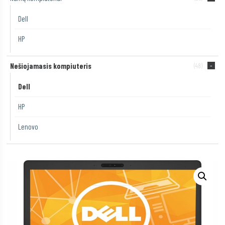
Dell
HP
Nešiojamasis kompiuteris
(48)
Dell
HP
Lenovo