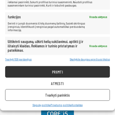
reklamai pasirinkti, Sukurti profilius turiniui suasmeninti, Naudoti profilius
suasmenintam turiniui pasirinkti, Kurti ir tobulinti paslaugas.
funkcijos
Visada aktyvus
Derinti ir jungti duomenis iš kitų duomenų šaltinių, Susieti skirtingus
įrenginius, Identifikuoti įrenginius pagal automatiškai perduodamą
Greitas NVMe SSD
informaciją.
NVMe diskas
yra sprendimas, kuris atgaivins jūsų kompiuterį. Greitis ir
Užtikrinti saugumą, užkirti kelią sukčiavimui, aptikti jį ir
patikimumas yra tik keletas iš privalumų, kuriuos siūlo kietieji diskai. Be
ištaisyti klaidas, Reklamos ir turinio pristatymas ir
Visada aktyvus
judančių dalių, šie diskai pasižymi žymiai greitesniu duomenų prieigos
pateikimas.
laiku, tyliu veikimu ir dideliu atsparumu mechaniniams pažeidimams. Jie
yra idealus sprendimas tiems, kuriems reikia galingos įrangos darbui ar
pramogoms.
Tvarkyti 1129 pardavėjus
Skaitykite daugiau apie šiuos tikslus
PRIIMTI
ATMESTI
Tvarkyti parinktis
Slapukų politika
Privatumo politika
Kontaktas