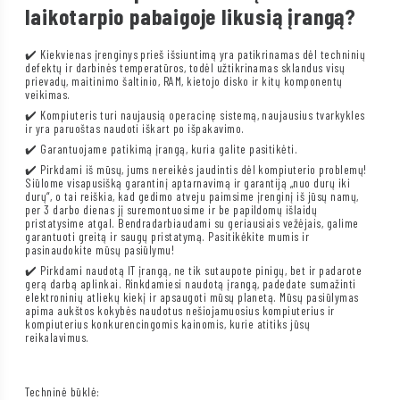
laikotarpio pabaigoje likusią įrangą?
✔️ Kiekvienas įrenginys prieš išsiuntimą yra patikrinamas dėl techninių
defektų ir darbinės temperatūros, todėl užtikrinamas sklandus visų
prievadų, maitinimo šaltinio, RAM, kietojo disko ir kitų komponentų
veikimas.
✔️ Kompiuteris turi naujausią operacinę sistemą, naujausius tvarkykles
ir yra paruoštas naudoti iškart po išpakavimo.
✔️ Garantuojame patikimą įrangą, kuria galite pasitikėti.
✔️ Pirkdami iš mūsų, jums nereikės jaudintis dėl kompiuterio problemų!
Siūlome visapusišką garantinį aptarnavimą ir garantiją „nuo durų iki
durų“, o tai reiškia, kad gedimo atveju paimsime įrenginį iš jūsų namų,
per 3 darbo dienas jį suremontuosime ir be papildomų išlaidų
pristatysime atgal. Bendradarbiaudami su geriausiais vežėjais, galime
garantuoti greitą ir saugų pristatymą. Pasitikėkite mumis ir
pasinaudokite mūsų pasiūlymu!
✔️ Pirkdami naudotą IT įrangą, ne tik sutaupote pinigų, bet ir padarote
gerą darbą aplinkai. Rinkdamiesi naudotą įrangą, padedate sumažinti
elektroninių atliekų kiekį ir apsaugoti mūsų planetą. Mūsų pasiūlymas
apima aukštos kokybės naudotus nešiojamuosius kompiuterius ir
kompiuterius konkurencingomis kainomis, kurie atitiks jūsų
reikalavimus.
Techninė būklė: