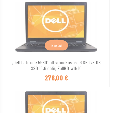
Į KREPŠELĮ
„Dell Latitude 5580“ ultrabookas i5 16 GB 128 GB
SSD 15,6 colių FullHD WIN10
276,00
€