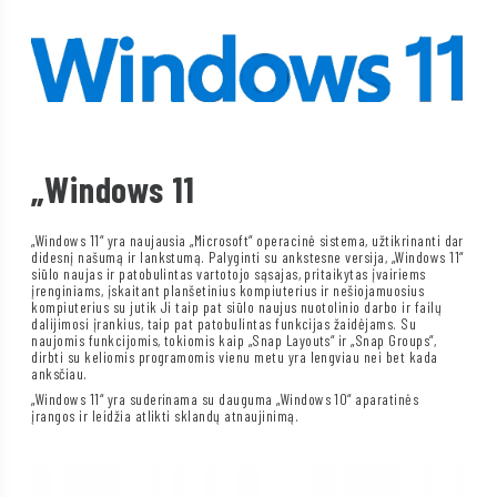
„Windows 11
„Windows 11“ yra naujausia „Microsoft“ operacinė sistema, užtikrinanti dar
didesnį našumą ir lankstumą. Palyginti su ankstesne versija, „Windows 11“
siūlo naujas ir patobulintas vartotojo sąsajas, pritaikytas įvairiems
įrenginiams, įskaitant planšetinius kompiuterius ir nešiojamuosius
kompiuterius su jutik Ji taip pat siūlo naujus nuotolinio darbo ir failų
dalijimosi įrankius, taip pat patobulintas funkcijas žaidėjams. Su
naujomis funkcijomis, tokiomis kaip „Snap Layouts“ ir „Snap Groups“,
dirbti su keliomis programomis vienu metu yra lengviau nei bet kada
anksčiau.
„Windows 11“ yra suderinama su dauguma „Windows 10“ aparatinės
įrangos ir leidžia atlikti sklandų atnaujinimą.