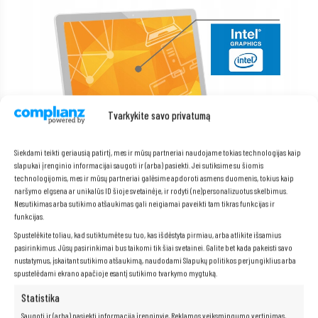
Tvarkykite savo privatumą
Siekdami teikti geriausią patirtį, mes ir mūsų partneriai naudojame tokias technologijas kaip
slapukai įrenginio informacijai saugoti ir (arba) pasiekti. Jei sutiksime su šiomis
technologijomis, mes ir mūsų partneriai galėsime apdoroti asmens duomenis, tokius kaip
naršymo elgsena ar unikalūs ID šioje svetainėje, ir rodyti (ne)personalizuotus skelbimus.
Nesutikimas arba sutikimo atšaukimas gali neigiamai paveikti tam tikras funkcijas ir
funkcijas.
Spustelėkite toliau, kad sutiktumėte su tuo, kas išdėstyta pirmiau, arba atlikite išsamius
„Intel HD Graphics 630“
pasirinkimus. Jūsų pasirinkimai bus taikomi tik šiai svetainei. Galite bet kada pakeisti savo
„Intel HD“ technologija užtikrina išskirtinę vaizdo kokybę žaidimams,
nustatymus, įskaitant sutikimo atšaukimą, naudodami Slapukų politikos perjungiklius arba
vaizdo redagavimui ir filmų peržiūrai. Puikus pasirinkimas vartotojams,
spustelėdami ekrano apačioje esantį sutikimo tvarkymo mygtuką.
kurie vertina aukštos kokybės vaizdo patirtį.
Statistika
Saugoti ir (arba) pasiekti informaciją įrenginyje, Reklamos veiksmingumo vertinimas,