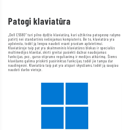
Patogi klaviatūra
„Dell E5580“ turi pilno dydžio klaviatūrą, kuri užtikrina patogesnę rašymo
patirtį nei standartinis nešiojamas kompiuteris. Be to, klaviatūra yra
apšviesta, todėl ją lengva naudoti esant prastam apšvietimui.
Klaviatūroje taip pat yra skaitmeninis klaviatūros blokas ir specialūs
multimedijos klavišai, skirti greitai pasiekti dažnai naudojamas
funkcijas, pvz., garso stiprumo reguliavimą ir medijos atkūrimą. Šiems
klavišams galima priskirti pasirinktas funkcijas, todėl jie tampa dar
naudingesni. Klaviatūra taip pat yra atspari skysčiams, todėl ją saugiau
naudoti darbo vietoje.