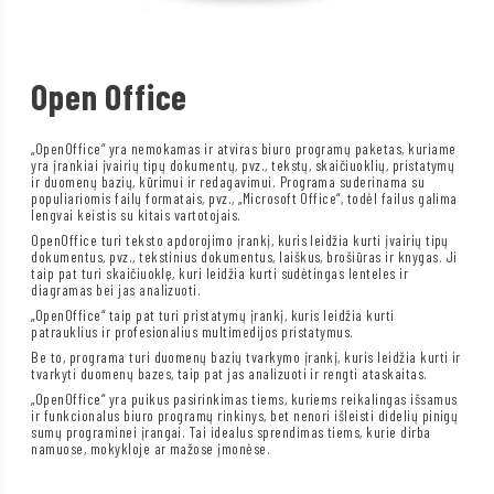
Open Office
„OpenOffice“ yra nemokamas ir atviras biuro programų paketas, kuriame
yra įrankiai įvairių tipų dokumentų, pvz., tekstų, skaičiuoklių, pristatymų
ir duomenų bazių, kūrimui ir redagavimui. Programa suderinama su
populiariomis failų formatais, pvz., „Microsoft Office“, todėl failus galima
lengvai keistis su kitais vartotojais.
OpenOffice turi teksto apdorojimo įrankį, kuris leidžia kurti įvairių tipų
dokumentus, pvz., tekstinius dokumentus, laiškus, brošiūras ir knygas. Ji
taip pat turi skaičiuoklę, kuri leidžia kurti sudėtingas lenteles ir
diagramas bei jas analizuoti.
„OpenOffice“ taip pat turi pristatymų įrankį, kuris leidžia kurti
patrauklius ir profesionalius multimedijos pristatymus.
Be to, programa turi duomenų bazių tvarkymo įrankį, kuris leidžia kurti ir
tvarkyti duomenų bazes, taip pat jas analizuoti ir rengti ataskaitas.
„OpenOffice“ yra puikus pasirinkimas tiems, kuriems reikalingas išsamus
ir funkcionalus biuro programų rinkinys, bet nenori išleisti didelių pinigų
sumų programinei įrangai. Tai idealus sprendimas tiems, kurie dirba
namuose, mokykloje ar mažose įmonėse.