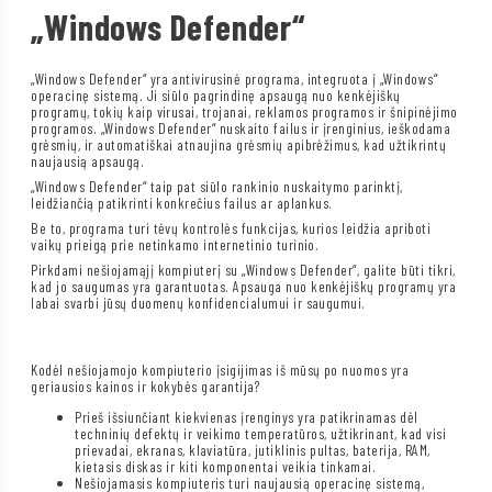
„Windows Defender“
„Windows Defender“ yra antivirusinė programa, integruota į „Windows“
operacinę sistemą. Ji siūlo pagrindinę apsaugą nuo kenkėjiškų
programų, tokių kaip virusai, trojanai, reklamos programos ir šnipinėjimo
programos. „Windows Defender“ nuskaito failus ir įrenginius, ieškodama
grėsmių, ir automatiškai atnaujina grėsmių apibrėžimus, kad užtikrintų
naujausią apsaugą.
„Windows Defender“ taip pat siūlo rankinio nuskaitymo parinktį,
leidžiančią patikrinti konkrečius failus ar aplankus.
Be to, programa turi tėvų kontrolės funkcijas, kurios leidžia apriboti
vaikų prieigą prie netinkamo internetinio turinio.
Pirkdami nešiojamąjį kompiuterį su „Windows Defender“, galite būti tikri,
kad jo saugumas yra garantuotas. Apsauga nuo kenkėjiškų programų yra
labai svarbi jūsų duomenų konfidencialumui ir saugumui.
Kodėl nešiojamojo kompiuterio įsigijimas iš mūsų po nuomos yra
geriausios kainos ir kokybės garantija?
Prieš išsiunčiant kiekvienas įrenginys yra patikrinamas dėl
techninių defektų ir veikimo temperatūros, užtikrinant, kad visi
prievadai, ekranas, klaviatūra, jutiklinis pultas, baterija, RAM,
kietasis diskas ir kiti komponentai veikia tinkamai.
Nešiojamasis kompiuteris turi naujausią operacinę sistemą,