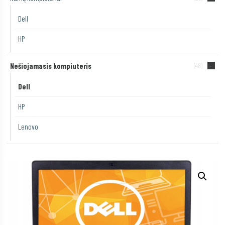
Dell
HP
Nešiojamasis kompiuteris
(48)
Dell
HP
Lenovo