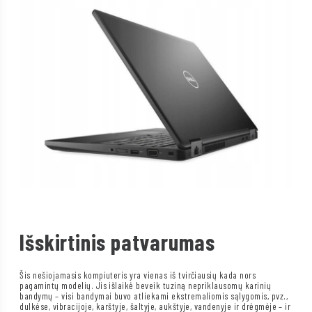
Išskirtinis patvarumas
Šis nešiojamasis kompiuteris yra vienas iš tvirčiausių kada nors
pagamintų modelių. Jis išlaikė beveik tuziną nepriklausomų karinių
bandymų – visi bandymai buvo atliekami ekstremaliomis sąlygomis, pvz.,
dulkėse, vibracijoje, karštyje, šaltyje, aukštyje, vandenyje ir drėgmėje – ir