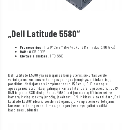
„Dell Latitude 5580“
Procesorius:
Intel® Core™ i5-7440HQ (6 MB; maks. 3,80 GHz)
RAM: 8
GB DDR4
Kietasis diskas:
1 TB SSD
Dell Latitude E5580 yra nešiojamas kompiuteris, sukurtas verslo
vartotojams, kuriems reikalingas galingas įrenginys, atitinkantis jų
poreikius. Nešiojamasis kompiuteris turi 15,6 colių FHD ekraną su
apsauga nuo atspindžių, galingą 7 kartos Intel Core i5 procesorių, DDR4
RAM ir greitą SSD diską. Be to, E5580 turi įmontuotą HD internetinę
kamerą ir visą spektrą jungčių, įskaitant HDMI ir kitas. Visa tai daro „Dell
Latitude E5580“ idealiu verslo nešiojamuoju kompiuteriu vartotojams,
kuriems reikalingas patikimas, galingas įrenginys, galintis atlikti
kasdienes užduotis.