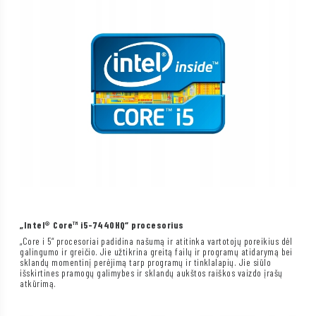
„Intel® Core™ i5-7440HQ“ procesorius
„Core i 5“ procesoriai padidina našumą ir atitinka vartotojų poreikius dėl
galingumo ir greičio. Jie užtikrina greitą failų ir programų atidarymą bei
sklandų momentinį perėjimą tarp programų ir tinklalapių. Jie siūlo
išskirtines pramogų galimybes ir sklandų aukštos raiškos vaizdo įrašų
atkūrimą.