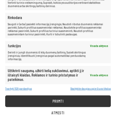
Vertinti turinio veiksmingumą, Suprasti, kokios yra auditorijos vertinant statistikos
duomenis arba skirtingų šaltinių derinius.
Rinkodara
Saugoti ir (arba) pasiekti informaciją įrenginyje, Naudoti ribotus duomenis reklamai
parinkti, Sukurti profilius suasmenintai reklamai, Naudokite profilius suasmenintai
reklamai pasirinkti, Sukurti profilius turiniui suasmeninti, Naudoti profilius
suasmenintam turiniui pasirinkti, Kurti ir tobulinti paslaugas.
funkcijos
Visada aktyvus
Derinti ir jungti duomenis iš kitų duomenų šaltinių, Susieti skirtingus
įrenginius, Identifikuoti įrenginius pagal automatiškai perduodamą
informaciją.
Užtikrinti saugumą, užkirti kelią sukčiavimui, aptikti jį ir
ištaisyti klaidas, Reklamos ir turinio pristatymas ir
Visada aktyvus
pateikimas.
Specifikacijos
Tvarkyti 1129 pardavėjus
Skaitykite daugiau apie šiuos tikslus
Gamintojas
: Dell
Modelis:
Latitude E5580
PRIIMTI
Procesoriaus modelis
: Intel® Core™ i5-7440HQ (6 MB; maks.
3,80 GHz)
RAM dydis
: 8 GB
ATMESTI
RAM tipas:
DDR4