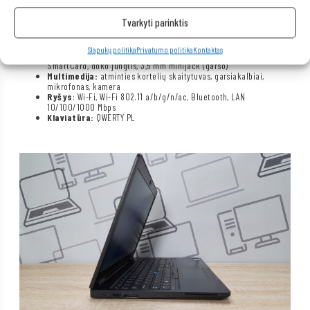
Ekrano įstrižainė
: 15,6
Vaizdo plokštės modelis:
Intel HD Graphics 630
Tvarkyti parinktis
Skiriamoji geba (px):
1920 x 1080 FHD
Kietasis diskas:
1 TB SSD
Operacinė sistema:
Windows 11 Professional
Slapukų politika
Privatumo politika
Kontaktas
Jungtys:
USB 3.0, USB 3.1 Type C, HDMI, D-Sub (VGA),
SmartCard, doko jungtis, 3,5 mm minijack (garso)
Multimedija:
atminties kortelių skaitytuvas, garsiakalbiai,
mikrofonas, kamera
Ryšys
: Wi-Fi, Wi-Fi 802.11 a/b/g/n/ac, Bluetooth, LAN
10/100/1000 Mbps
Klaviatūra:
QWERTY PL