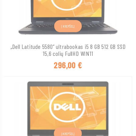
Į KREPŠELĮ
„Dell Latitude 5580“ ultrabookas i5 8 GB 512 GB SSD
15,6 colių FullHD WIN11
296,00
€
Į KREPŠELĮ