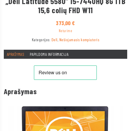
„Dell Latitude 5580“ i5-7440HQ 8G 1TB
15,6 colių FHD W11
373,00
€
Neturime
Kategorijos:
Dell
,
Nešiojamasis kompiuteris
APRAŠYMAS
PAPILDOMA INFORMACIJA
Aprašymas