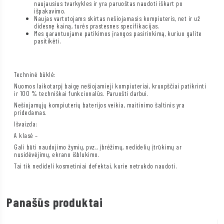
naujausius tvarkykles ir yra paruoštas naudoti iškart po
išpakavimo.
Naujas vartotojams skirtas nešiojamasis kompiuteris, net ir už
didesnę kainą, turės prastesnes specifikacijas.
Mes garantuojame patikimos įrangos pasirinkimą, kuriuo galite
pasitikėti.
Techninė būklė:
Nuomos laikotarpį baigę nešiojamieji kompiuteriai, kruopščiai patikrinti
ir 100 % techniškai funkcionalūs. Paruošti darbui.
Nešiojamųjų kompiuterių baterijos veikia, maitinimo šaltinis yra
pridedamas.
Išvaizda:
A klasė –
Gali būti naudojimo žymių, pvz., įbrėžimų, nedidelių įtrūkimų ar
nusidėvėjimų, ekrano išblukimo.
Tai tik nedideli kosmetiniai defektai, kurie netrukdo naudoti.
Panašūs produktai