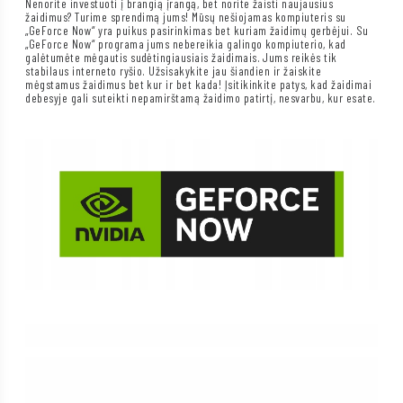
Nenorite investuoti į brangią įrangą, bet norite žaisti naujausius
žaidimus? Turime sprendimą jums! Mūsų nešiojamas kompiuteris su
„GeForce Now“ yra puikus pasirinkimas bet kuriam žaidimų gerbėjui. Su
„GeForce Now“ programa jums nebereikia galingo kompiuterio, kad
galėtumėte mėgautis sudėtingiausiais žaidimais. Jums reikės tik
stabilaus interneto ryšio. Užsisakykite jau šiandien ir žaiskite
mėgstamus žaidimus bet kur ir bet kada! Įsitikinkite patys, kad žaidimai
debesyje gali suteikti nepamirštamą žaidimo patirtį, nesvarbu, kur esate.