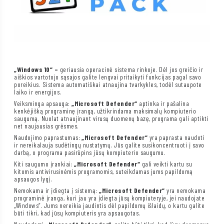
„Windows 10“ –
geriausia operacinė sistema rinkoje. Dėl jos greičio ir
aiškios vartotojo sąsajos galite lengvai pritaikyti funkcijas pagal savo
poreikius. Sistema automatiškai atnaujina tvarkykles, todėl sutaupote
laiko ir energijos.
Veiksminga apsauga:
„Microsoft Defender“
aptinka ir pašalina
kenkėjišką programinę įrangą, užtikrindama maksimalų kompiuterio
saugumą. Nuolat atnaujinant virusų duomenų bazę, programa gali aptikti
net naujausias grėsmes.
Naudojimo paprastumas:
„Microsoft Defender“
yra paprasta naudoti
ir nereikalauja sudėtingų nustatymų. Jūs galite susikoncentruoti į savo
darbą, o programa pasirūpins jūsų kompiuterio saugumu.
Kiti saugumo įrankiai:
„Microsoft Defender“
gali veikti kartu su
kitomis antivirusinėmis programomis, suteikdamas jums papildomą
apsaugos lygį.
Nemokama ir įdiegta į sistemą:
„Microsoft Defender“
yra nemokama
programinė įranga, kuri jau yra įdiegta jūsų kompiuteryje, jei naudojate
„Windows“. Jums nereikia jaudintis dėl papildomų išlaidų, o kartu galite
būti tikri, kad jūsų kompiuteris yra apsaugotas.