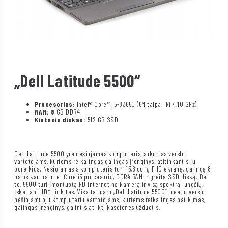
„Dell Latitude 5500“
Procesorius:
Intel® Core™ i5-8365U (6M talpa, iki 4,10 GHz)
RAM: 8
GB DDR4
Kietasis diskas:
512 GB SSD
Dell Latitude 5500 yra nešiojamas kompiuteris, sukurtas verslo
vartotojams, kuriems reikalingas galingas įrenginys, atitinkantis jų
poreikius. Nešiojamasis kompiuteris turi 15,6 colių FHD ekraną, galingą 8-
osios kartos Intel Core i5 procesorių, DDR4 RAM ir greitą SSD diską. Be
to, 5500 turi įmontuotą HD internetinę kamerą ir visą spektrą jungčių,
įskaitant HDMI ir kitas. Visa tai daro „Dell Latitude 5500“ idealiu verslo
nešiojamuoju kompiuteriu vartotojams, kuriems reikalingas patikimas,
galingas įrenginys, galintis atlikti kasdienes užduotis.