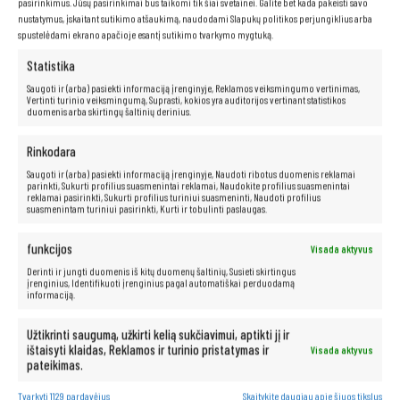
pasirinkimus. Jūsų pasirinkimai bus taikomi tik šiai svetainei. Galite bet kada pakeisti savo
nustatymus, įskaitant sutikimo atšaukimą, naudodami Slapukų politikos perjungiklius arba
spustelėdami ekrano apačioje esantį sutikimo tvarkymo mygtuką.
Statistika
Saugoti ir (arba) pasiekti informaciją įrenginyje, Reklamos veiksmingumo vertinimas,
Vertinti turinio veiksmingumą, Suprasti, kokios yra auditorijos vertinant statistikos
duomenis arba skirtingų šaltinių derinius.
Rinkodara
Saugoti ir (arba) pasiekti informaciją įrenginyje, Naudoti ribotus duomenis reklamai
parinkti, Sukurti profilius suasmenintai reklamai, Naudokite profilius suasmenintai
„Intel Core i5-8365u“ procesorius
reklamai pasirinkti, Sukurti profilius turiniui suasmeninti, Naudoti profilius
suasmenintam turiniui pasirinkti, Kurti ir tobulinti paslaugas.
„Intel Core i5“
procesoriai yra puikus sprendimas tiems, kurie ieško
galingo ir greito kompiuterio. Jie padidina našumą, leidžia vartotojams
mėgautis greitu failų ir programų atidarymu bei greitu perėjimu tarp
funkcijos
Visada aktyvus
programų ir tinklalapių. Be to, šie procesoriai siūlo išskirtines pramogų
galimybes ir sklandų aukštos raiškos vaizdo atkūrimą.
Derinti ir jungti duomenis iš kitų duomenų šaltinių, Susieti skirtingus
įrenginius, Identifikuoti įrenginius pagal automatiškai perduodamą
informaciją.
Užtikrinti saugumą, užkirti kelią sukčiavimui, aptikti jį ir
Neribotos multimedijos galimybės yra
ištaisyti klaidas, Reklamos ir turinio pristatymas ir
Visada aktyvus
po ranka!
pateikimas.
Tvarkyti 1129 pardavėjus
Skaitykite daugiau apie šiuos tikslus