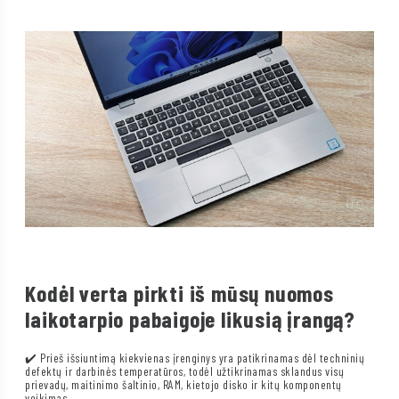
Kodėl verta pirkti iš mūsų nuomos
laikotarpio pabaigoje likusią įrangą?
✔️ Prieš išsiuntimą kiekvienas įrenginys yra patikrinamas dėl techninių
defektų ir darbinės temperatūros, todėl užtikrinamas sklandus visų
prievadų, maitinimo šaltinio, RAM, kietojo disko ir kitų komponentų
veikimas.