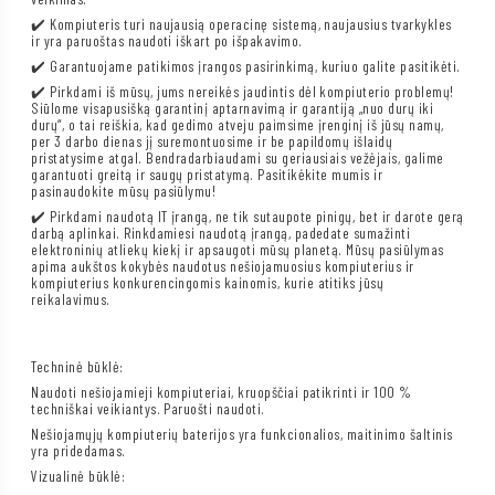
✔️ Kompiuteris turi naujausią operacinę sistemą, naujausius tvarkykles
ir yra paruoštas naudoti iškart po išpakavimo.
✔️ Garantuojame patikimos įrangos pasirinkimą, kuriuo galite pasitikėti.
✔️ Pirkdami iš mūsų, jums nereikės jaudintis dėl kompiuterio problemų!
Siūlome visapusišką garantinį aptarnavimą ir garantiją „nuo durų iki
durų“, o tai reiškia, kad gedimo atveju paimsime įrenginį iš jūsų namų,
per 3 darbo dienas jį suremontuosime ir be papildomų išlaidų
pristatysime atgal. Bendradarbiaudami su geriausiais vežėjais, galime
garantuoti greitą ir saugų pristatymą. Pasitikėkite mumis ir
pasinaudokite mūsų pasiūlymu!
✔️ Pirkdami naudotą IT įrangą, ne tik sutaupote pinigų, bet ir darote gerą
darbą aplinkai. Rinkdamiesi naudotą įrangą, padedate sumažinti
elektroninių atliekų kiekį ir apsaugoti mūsų planetą. Mūsų pasiūlymas
apima aukštos kokybės naudotus nešiojamuosius kompiuterius ir
kompiuterius konkurencingomis kainomis, kurie atitiks jūsų
reikalavimus.
Techninė būklė:
Naudoti nešiojamieji kompiuteriai, kruopščiai patikrinti ir 100 %
techniškai veikiantys. Paruošti naudoti.
Nešiojamųjų kompiuterių baterijos yra funkcionalios, maitinimo šaltinis
yra pridedamas.
Vizualinė būklė: