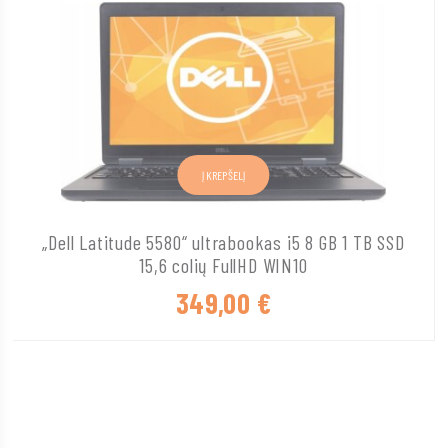
Į KREPŠELĮ
„Dell Latitude 5580“ ultrabookas i5 8 GB 1 TB SSD
15,6 colių FullHD WIN10
349,00
€