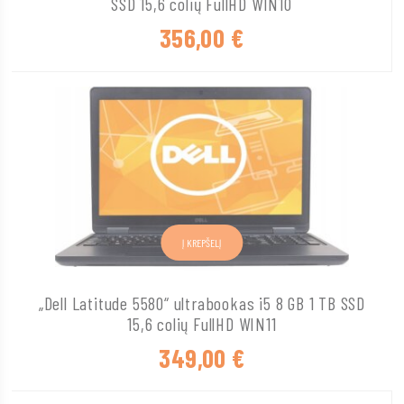
SSD 15,6 colių FullHD WIN10
356,00
€
Į KREPŠELĮ
„Dell Latitude 5580“ ultrabookas i5 8 GB 1 TB SSD
15,6 colių FullHD WIN11
349,00
€