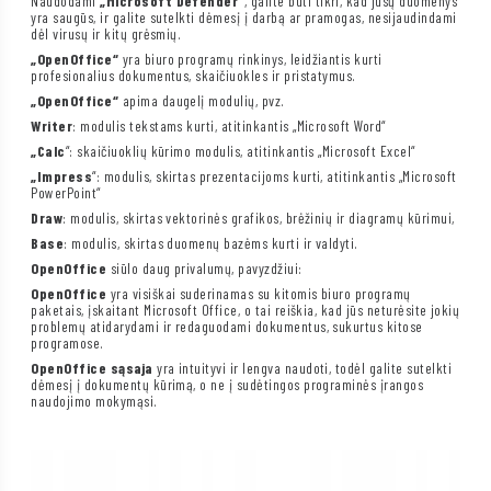
Naudodami
„Microsoft Defender“
, galite būti tikri, kad jūsų duomenys
yra saugūs, ir galite sutelkti dėmesį į darbą ar pramogas, nesijaudindami
dėl virusų ir kitų grėsmių.
„OpenOffice“
yra biuro programų rinkinys, leidžiantis kurti
profesionalius dokumentus, skaičiuokles ir pristatymus.
„OpenOffice“
apima daugelį modulių, pvz.
Writer
: modulis tekstams kurti, atitinkantis „Microsoft Word“
„Calc
“: skaičiuoklių kūrimo modulis, atitinkantis „Microsoft Excel“
„Impress
“: modulis, skirtas prezentacijoms kurti, atitinkantis „Microsoft
PowerPoint“
Draw
: modulis, skirtas vektorinės grafikos, brėžinių ir diagramų kūrimui,
Base
: modulis, skirtas duomenų bazėms kurti ir valdyti.
OpenOffice
siūlo daug privalumų, pavyzdžiui:
OpenOffice
yra visiškai suderinamas su kitomis biuro programų
paketais, įskaitant Microsoft Office, o tai reiškia, kad jūs neturėsite jokių
problemų atidarydami ir redaguodami dokumentus, sukurtus kitose
programose.
OpenOffice sąsaja
yra intuityvi ir lengva naudoti, todėl galite sutelkti
dėmesį į dokumentų kūrimą, o ne į sudėtingos programinės įrangos
naudojimo mokymąsi.