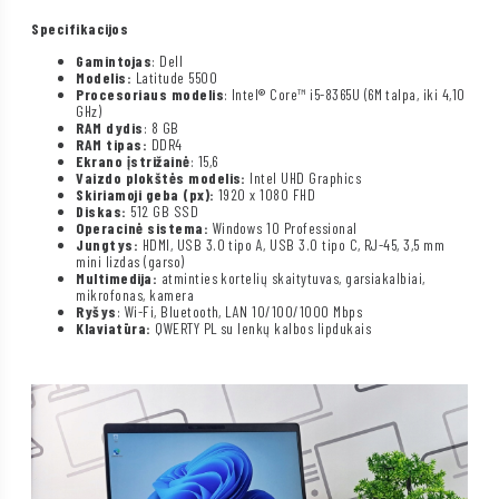
Specifikacijos
Gamintojas
: Dell
Modelis:
Latitude 5500
Procesoriaus modelis
: Intel® Core™ i5-8365U (6M talpa, iki 4,10
GHz)
RAM dydis
: 8 GB
RAM tipas:
DDR4
Ekrano įstrižainė
: 15,6
Vaizdo plokštės modelis:
Intel UHD Graphics
Skiriamoji geba (px):
1920 x 1080 FHD
Diskas:
512 GB SSD
Operacinė sistema:
Windows 10 Professional
Jungtys:
HDMI, USB 3.0 tipo A, USB 3.0 tipo C, RJ-45, 3,5 mm
mini lizdas (garso)
Multimedija:
atminties kortelių skaitytuvas, garsiakalbiai,
mikrofonas, kamera
Ryšys
: Wi-Fi, Bluetooth, LAN 10/100/1000 Mbps
Klaviatūra:
QWERTY PL su lenkų kalbos lipdukais