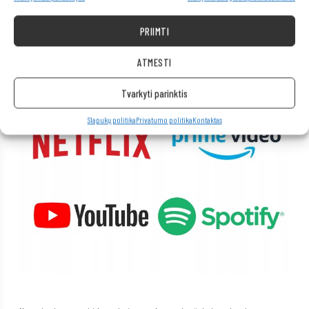
Kompiuteris taip pat idealiai tinka visoms multimedijos programoms.
Be vargo transliuokite filmus ir muziką geriausia kokybe iš tokių
platformų kaip „Netflix“, „HBO“, „Amazon“, „YouTube“, „Spotify“ ir
PRIIMTI
„Facebook“.
ATMESTI
Tvarkyti parinktis
Slapukų politika
Privatumo politika
Kontaktas