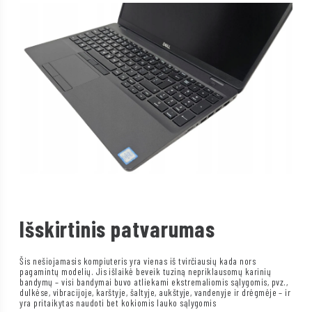
Išskirtinis patvarumas
Šis nešiojamasis kompiuteris yra vienas iš tvirčiausių kada nors
pagamintų modelių. Jis išlaikė beveik tuziną nepriklausomų karinių
bandymų – visi bandymai buvo atliekami ekstremaliomis sąlygomis, pvz.,
dulkėse, vibracijoje, karštyje, šaltyje, aukštyje, vandenyje ir drėgmėje – ir
yra pritaikytas naudoti bet kokiomis lauko sąlygomis