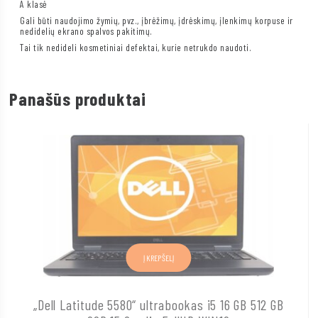
A klasė
Gali būti naudojimo žymių, pvz., įbrėžimų, įdrėskimų, įlenkimų korpuse ir
nedidelių ekrano spalvos pakitimų.
Tai tik nedideli kosmetiniai defektai, kurie netrukdo naudoti.
Panašūs produktai
Į KREPŠELĮ
„Dell Latitude 5580“ ultrabookas i5 16 GB 512 GB