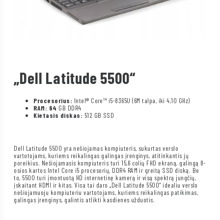
„Dell Latitude 5500“
Procesorius:
Intel® Core™ i5-8365U (6M talpa, iki 4,10 GHz)
RAM: 64
GB DDR4
Kietasis diskas:
512 GB SSD
Dell Latitude 5500 yra nešiojamas kompiuteris, sukurtas verslo
vartotojams, kuriems reikalingas galingas įrenginys, atitinkantis jų
poreikius. Nešiojamasis kompiuteris turi 15,6 colių FHD ekraną, galingą 8-
osios kartos Intel Core i5 procesorių, DDR4 RAM ir greitą SSD diską. Be
to, 5500 turi įmontuotą HD internetinę kamerą ir visą spektrą jungčių,
įskaitant HDMI ir kitas. Visa tai daro „Dell Latitude 5500“ idealiu verslo
nešiojamuoju kompiuteriu vartotojams, kuriems reikalingas patikimas,
galingas įrenginys, galintis atlikti kasdienes užduotis.