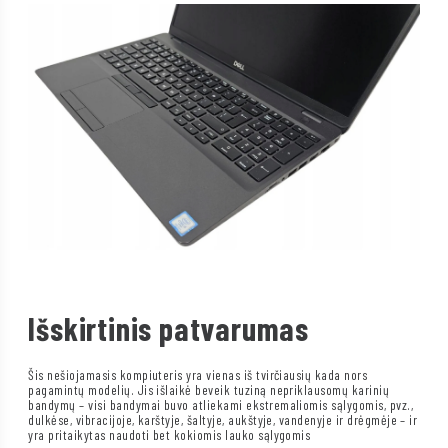
Išskirtinis patvarumas
Šis nešiojamasis kompiuteris yra vienas iš tvirčiausių kada nors
pagamintų modelių. Jis išlaikė beveik tuziną nepriklausomų karinių
bandymų – visi bandymai buvo atliekami ekstremaliomis sąlygomis, pvz.,
dulkėse, vibracijoje, karštyje, šaltyje, aukštyje, vandenyje ir drėgmėje – ir
yra pritaikytas naudoti bet kokiomis lauko sąlygomis