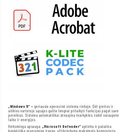
„Windows 11“ –
geriausia operacinė sistema rinkoje. Dėl greitos ir
aiškios vartotojo sąsajos galite lengvai pritaikyti funkcijas pagal savo
poreikius. Sistema automatiškai atnaujina tvarkykles, todėl sutaupote
laiko ir energijos.
Veiksminga apsauga:
„Microsoft Defender“
aptinka ir pašalina
kenkėjišką programinę įrangą, užtikrindama maksimalų kompiuterio