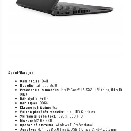
Specifikacijos
Gamintojas
: Dell
Modelis:
Latitude 5500
Procesoriaus modelis
: Intel® Core™ i5-8365U (6M talpa, iki 4,10
GHz)
RAM dydis
: 64 GB
RAM tipas:
DDR4
Ekrano įstrižainė
: 15,6
Vaizdo plokštės modelis:
Intel UHD Graphics
Skiriamoji geba (px):
1920 x 1080 FHD
Diskas:
512 GB SSD
Operacinė sistema:
Windows 11 Professional
Jungtys:
HDMI, USB 3.0 tipo A, USB 3.0 tipo C, RJ-45, 3,5 mm