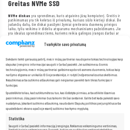
Greitas NVMe SSD
NVMe diskas
yra sprendimas, kuris atgaivins jūsų kompiuterį. Greitis ir
patikimumas yra tik keletas iš privalumų, kuriuos siūlo kietieji diskai. Be
judančių dalių, šie diskai pasižymi žymiai greitesniu duomenų prieigos
laiku, tyliu veikimu ir dideliu atsparumu mechaniniams pažeidimams. Jie
yra idealus sprendimas tiems, kuriems reikia galingos įrangos darbui ar
pramogoms.
Tvarkykite savo privatumą
Siekdami teikti geriausią patirtį, mes ir mūsų partneriai naudojame tokias technologijas kaip
slapukai įrenginio informacijai saugoti ir (arba) pasiekti. Jei sutiksime su šiomis
technologijomis, mes ir mūsų partneriai galėsime apdoroti asmens duomenis, tokius kaip
naršymo elgsena ar unikalūs ID šioje svetainėje, ir rodyti (ne)personalizuotus skelbimus.
Nesutikimas arba sutikimo atšaukimas gali neigiamai paveikti tam tikras funkcijas ir
funkcijas.
Spustelėkite toliau, kad sutiktumėte su tuo, kas išdėstyta pirmiau, arba atlikite išsamius
pasirinkimus. Jūsų pasirinkimai bus taikomi tik šiai svetainei. Galite bet kada pakeisti savo
nustatymus, įskaitant sutikimo atšaukimą, naudodami Slapukų politikos perjungiklius arba
spustelėdami ekrano apačioje esantį sutikimo tvarkymo mygtuką.
Statistika
Saugoti ir (arba) pasiekti informaciją įrenginyje, Reklamos veiksmingumo vertinimas,
„Intel Core i5-8365u“ procesorius
Vertinti turinio veiksmingumą, Suprasti, kokios yra auditorijos vertinant statistikos