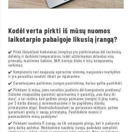
Kodėl verta pirkti iš mūsų nuomos
laikotarpio pabaigoje likusią įrangą?
✔️ Prieš išsiunčiant kiekvienas įrenginys yra patikrinamas dėl techninių
defektų ir darbinės temperatūros, todėl užtikrinamas sklandus visų
prievadų, maitinimo šaltinio, RAM, kietojo disko ir kitų komponentų
veikimas.
✔️ Kompiuteris turi naujausią operacinę sistemą, naujausius tvarkykles
ir yra paruoštas naudoti iškart po išpakavimo.
✔️ Garantuojame patikimos įrangos pasirinkimą, kuriuo galite pasitikėti.
✔️ Pirkdami iš mūsų, jums nereikės jaudintis dėl kompiuterio problemų!
Siūlome visapusišką garantinį aptarnavimą ir garantiją „nuo durų iki
durų“, o tai reiškia, kad gedimo atveju paimsime įrenginį iš jūsų namų,
per 3 darbo dienas jį suremontuosime ir be papildomų išlaidų
pristatysime atgal. Bendradarbiaudami su geriausiais vežėjais, galime
garantuoti greitą ir saugų pristatymą. Pasitikėkite mumis ir
pasinaudokite mūsų pasiūlymu!
✔️ Pirkdami naudotą IT įrangą, ne tik sutaupote pinigų, bet ir padarote
gerą darbą aplinkai. Rinkdamiesi naudotą įrangą, padedate sumažinti
elektroninių atliekų kiekį ir apsaugoti mūsų planetą. Mūsų pasiūlymas