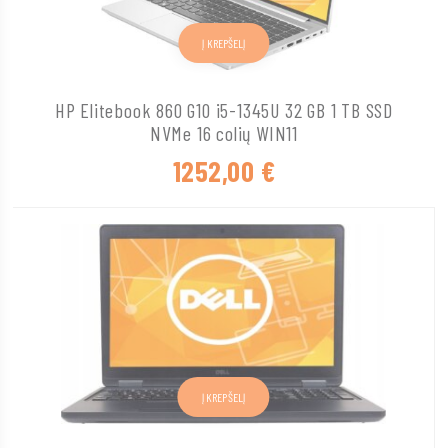
Į KREPŠELĮ
HP Elitebook 860 G10 i5-1345U 32 GB 1 TB SSD
NVMe 16 colių WIN11
1252,00
€
Į KREPŠELĮ