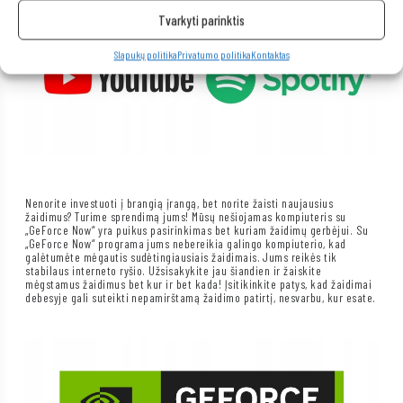
Tvarkyti parinktis
Slapukų politika
Privatumo politika
Kontaktas
Nenorite investuoti į brangią įrangą, bet norite žaisti naujausius
žaidimus? Turime sprendimą jums! Mūsų nešiojamas kompiuteris su
„GeForce Now“ yra puikus pasirinkimas bet kuriam žaidimų gerbėjui. Su
„GeForce Now“ programa jums nebereikia galingo kompiuterio, kad
galėtumėte mėgautis sudėtingiausiais žaidimais. Jums reikės tik
stabilaus interneto ryšio. Užsisakykite jau šiandien ir žaiskite
mėgstamus žaidimus bet kur ir bet kada! Įsitikinkite patys, kad žaidimai
debesyje gali suteikti nepamirštamą žaidimo patirtį, nesvarbu, kur esate.