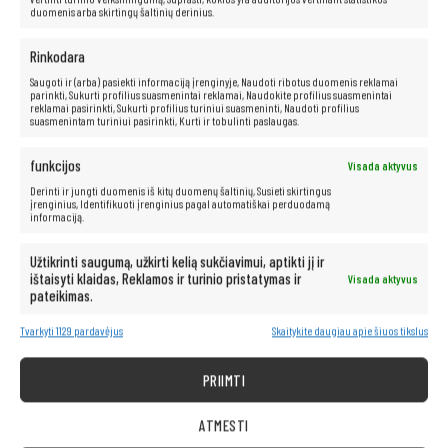
duomenis arba skirtingų šaltinių derinius.
„Intel Core i5“
procesoriai yra puikus sprendimas tiems, kurie ieško
galingo ir greito kompiuterio. Jie padidina našumą, leidžia vartotojams
mėgautis greitu failų ir programų atidarymu bei greitu perėjimu tarp
Rinkodara
programų ir tinklalapių. Be to, šie procesoriai siūlo išskirtines pramogų
galimybes ir sklandų aukštos raiškos vaizdo atkūrimą.
Saugoti ir (arba) pasiekti informaciją įrenginyje, Naudoti ribotus duomenis reklamai
parinkti, Sukurti profilius suasmenintai reklamai, Naudokite profilius suasmenintai
reklamai pasirinkti, Sukurti profilius turiniui suasmeninti, Naudoti profilius
suasmenintam turiniui pasirinkti, Kurti ir tobulinti paslaugas.
Neribotos multimedijos galimybės yra
funkcijos
Visada aktyvus
po ranka!
Derinti ir jungti duomenis iš kitų duomenų šaltinių, Susieti skirtingus
įrenginius, Identifikuoti įrenginius pagal automatiškai perduodamą
informaciją.
Kompiuteris taip pat idealiai tinka visoms multimedijos programoms.
Be vargo transliuokite filmus ir muziką geriausia kokybe iš tokių
Užtikrinti saugumą, užkirti kelią sukčiavimui, aptikti jį ir
platformų kaip „Netflix“, „HBO“, „Amazon“, „YouTube“, „Spotify“ ir
ištaisyti klaidas, Reklamos ir turinio pristatymas ir
Visada aktyvus
„Facebook“.
pateikimas.
Tvarkyti 1129 pardavėjus
Skaitykite daugiau apie šiuos tikslus
PRIIMTI
ATMESTI