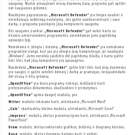
saugumą. Nuolat atnaujinant virusų duomenų bazę, programa gali aptikti
net naujausias grėsmes.
Naudojimo paprastumas:
„Microsoft Defender“
yra lengva naudoti ir
nereikalauja sudėtingų nustatymų. Jūs galite susikoncentruoti į savo
darbą, o programa pasirūpins jūsų kompiuterio saugumu.
Kiti saugumo įrankiai:
„Microsoft Defender“
gali veikti kartu su
kitomis antivirusinėmis programomis, suteikdamas jums papildomą
apsaugos lygį.
Nemokama ir įdiegta į sistemą:
„Microsoft Defender“
yra nemokama
programinė įranga, kuri jau yra įdiegta jūsų kompiuteryje, jei naudojate
„Windows“. Jums nereikia jaudintis dėl papildomų išlaidų, o kartu galite
būti tikri, kad jūsų kompiuteris yra apsaugotas.
Naudodami
„Microsoft Defender“
, galite būti tikri, kad jūsų duomenys
yra saugūs, ir galite sutelkti dėmesį į darbą ar pramogas, nesijaudindami
dėl virusų ir kitų grėsmių.
„OpenOffice“
yra biuro programų rinkinys, leidžiantis kurti
profesionalius dokumentus, skaičiuokles ir pristatymus.
„OpenOffice“
apima daugelį modulių, pvz.
Writer
: modulis tekstams kurti, atitinkantis „Microsoft Word“
„Calc
“: skaičiuoklių kūrimo modulis, atitinkantis „Microsoft Excel“
„Impress
“: modulis, skirtas prezentacijoms kurti, atitinkantis „Microsoft
PowerPoint“
Draw
: modulis, skirtas vektorinės grafikos, brėžinių ir diagramų kūrimui,
Base
: modulis, skirtas duomenų bazėms kurti ir valdyti.