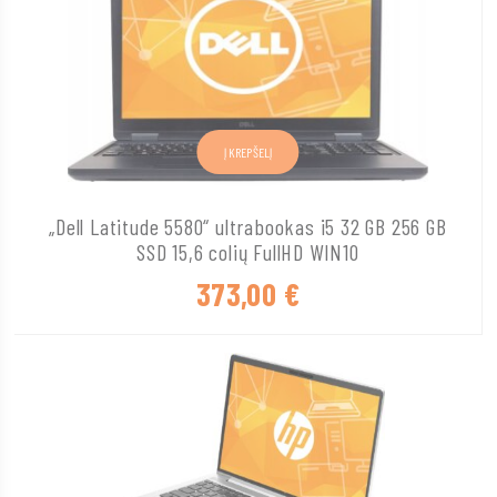
Į KREPŠELĮ
„Dell Latitude 5580“ ultrabookas i5 32 GB 256 GB
SSD 15,6 colių FullHD WIN10
373,00
€