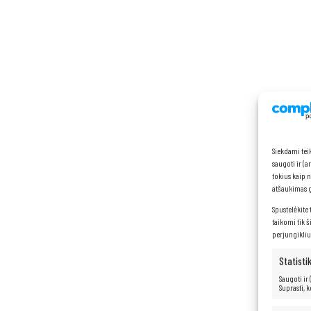
Siekdami tei
saugoti ir (
tokius kaip 
atšaukimas ga
Spustelėkite 
taikomi tik š
perjungikliu
Statisti
Saugoti ir
Suprasti, 