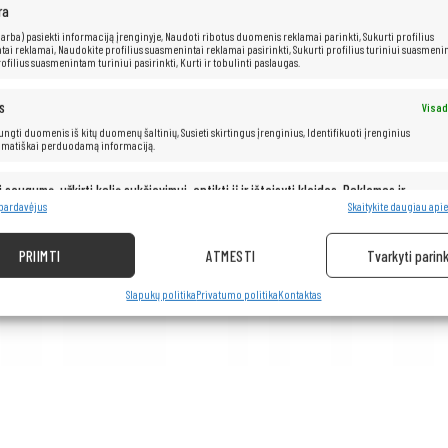
ra
 (arba) pasiekti informaciją įrenginyje, Naudoti ribotus duomenis reklamai parinkti, Sukurti profilius
ai reklamai, Naudokite profilius suasmenintai reklamai pasirinkti, Sukurti profilius turiniui suasmenin
ofilius suasmenintam turiniui pasirinkti, Kurti ir tobulinti paslaugas.
s
Visad
 jungti duomenis iš kitų duomenų šaltinių, Susieti skirtingus įrenginius, Identifikuoti įrenginius
omatiškai perduodamą informaciją.
i saugumą, užkirti kelią sukčiavimui, aptikti jį ir ištaisyti klaidas, Reklamos ir
Visad
pristatymas ir pateikimas.
 pardavėjus
Skaitykite daugiau apie
PRIIMTI
ATMESTI
Tvarkyti parink
Slapukų politika
Privatumo politika
Kontaktas