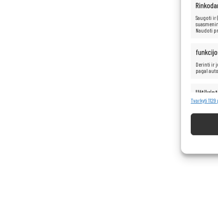
Rinkoda
Saugoti ir
suasmenint
Naudoti pr
funkcijo
Derinti ir
pagal aut
Užtikrint
turinio 
Tvarkyti 1129