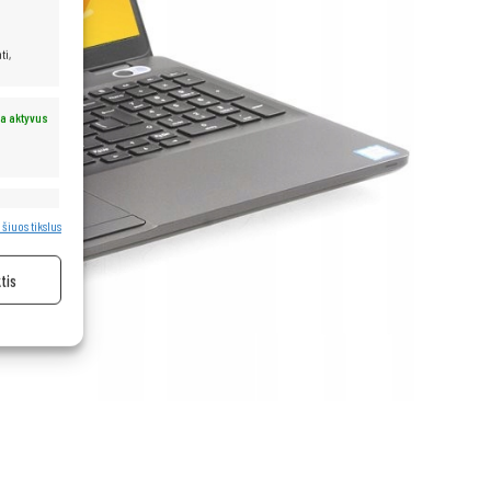
ti,
a aktyvus
a aktyvus
 šiuos tikslus
tis