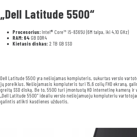
„Dell Latitude 5500“
Procesorius:
Intel® Core™ i5-8365U (6M talpa, iki 4,10 GHz)
RAM: 64
GB DDR4
Kietasis diskas:
2 TB GB SSD
Dell Latitude 5500 yra nešiojamas kompiuteris, sukurtas verslo vartot
jų poreikius. Nešiojamasis kompiuteris turi 15,6 colių FHD ekraną, gali
greitą SSD diską. Be to, 5500 turi įmontuotą HD internetinę kamerą ir v
„Dell Latitude 5500“ idealiu verslo nešiojamuoju kompiuteriu vartotoj
galintis atlikti kasdienes užduotis.