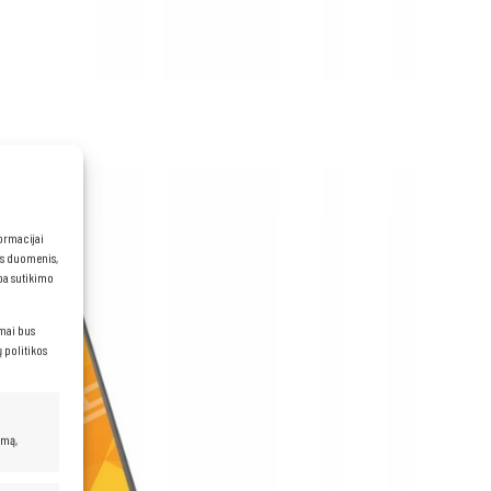
formacijai
ns duomenis,
rba sutikimo
imai bus
 politikos
umą,