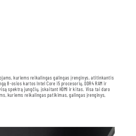
ojams, kuriems reikalingas galingas įrenginys, atitinkantis
ngą 8-osios kartos Intel Core i5 procesorių, DDR4 RAM ir
isą spektrą jungčių, įskaitant HDMI ir kitas. Visa tai daro
ams, kuriems reikalingas patikimas, galingas įrenginys,