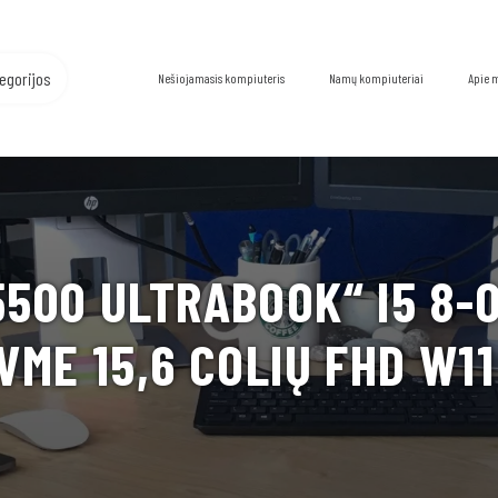
egorijos
Nešiojamasis kompiuteris
Namų kompiuteriai
Apie 
5500 ULTRABOOK“ I5 8-
VME 15,6 COLIŲ FHD W11