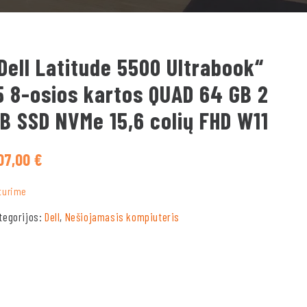
Dell Latitude 5500 Ultrabook“
5 8-osios kartos QUAD 64 GB 2
B SSD NVMe 15,6 colių FHD W11
07,00
€
turime
tegorijos:
Dell
,
Nešiojamasis kompiuteris