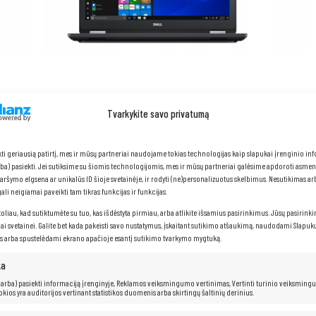
Tvarkykite savo privatumą
kti geriausią patirtį, mes ir mūsų partneriai naudojame tokias technologijas kaip slapukai įrenginio in
arba) pasiekti. Jei sutiksime su šiomis technologijomis, mes ir mūsų partneriai galėsime apdoroti asme
naršymo elgsena ar unikalūs ID šioje svetainėje, ir rodyti (ne)personalizuotus skelbimus. Nesutikimas a
li neigiamai paveikti tam tikras funkcijas ir funkcijas.
toliau, kad sutiktumėte su tuo, kas išdėstyta pirmiau, arba atlikite išsamius pasirinkimus. Jūsų pasirink
iai svetainei. Galite bet kada pakeisti savo nustatymus, įskaitant sutikimo atšaukimą, naudodami Slapukų
s arba spustelėdami ekrano apačioje esantį sutikimo tvarkymo mygtuką.
ka
 (arba) pasiekti informaciją įrenginyje, Reklamos veiksmingumo vertinimas, Vertinti turinio veiksming
kokios yra auditorijos vertinant statistikos duomenis arba skirtingų šaltinių derinius.