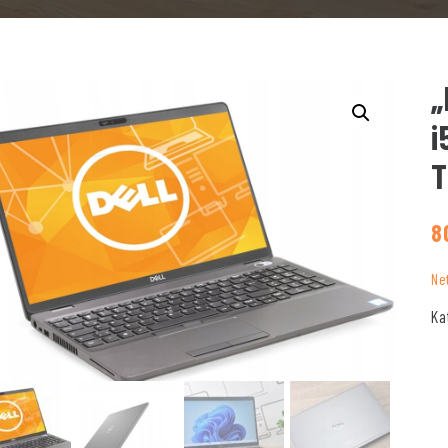
„
i
T
8
Ne
Ka