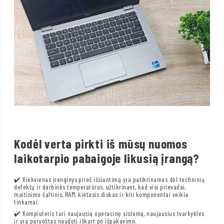
Kodėl verta pirkti iš mūsų nuomos
laikotarpio pabaigoje likusią įrangą?
✔️ Kiekvienas įrenginys prieš išsiuntimą yra patikrinamas dėl techninių
defektų ir darbinės temperatūros, užtikrinant, kad visi prievadai,
maitinimo šaltinis, RAM, kietasis diskas ir kiti komponentai veikia
tinkamai.
✔️ Kompiuteris turi naujausią operacinę sistemą, naujausius tvarkykles
ir yra paruoštas naudoti iškart po išpakavimo.