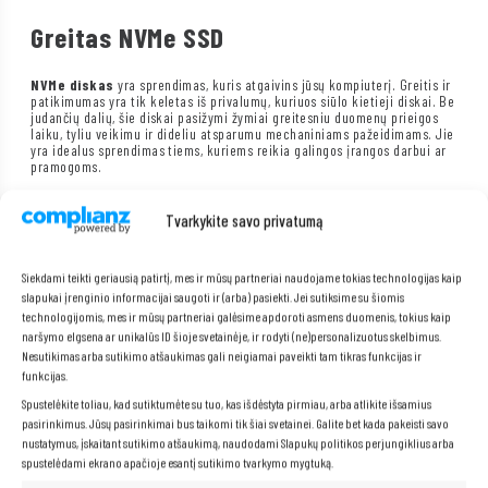
Greitas NVMe SSD
NVMe diskas
yra sprendimas, kuris atgaivins jūsų kompiuterį. Greitis ir
patikimumas yra tik keletas iš privalumų, kuriuos siūlo kietieji diskai. Be
judančių dalių, šie diskai pasižymi žymiai greitesniu duomenų prieigos
laiku, tyliu veikimu ir dideliu atsparumu mechaniniams pažeidimams. Jie
yra idealus sprendimas tiems, kuriems reikia galingos įrangos darbui ar
pramogoms.
Tvarkykite savo privatumą
Siekdami teikti geriausią patirtį, mes ir mūsų partneriai naudojame tokias technologijas kaip
slapukai įrenginio informacijai saugoti ir (arba) pasiekti. Jei sutiksime su šiomis
technologijomis, mes ir mūsų partneriai galėsime apdoroti asmens duomenis, tokius kaip
naršymo elgsena ar unikalūs ID šioje svetainėje, ir rodyti (ne)personalizuotus skelbimus.
Nesutikimas arba sutikimo atšaukimas gali neigiamai paveikti tam tikras funkcijas ir
funkcijas.
Spustelėkite toliau, kad sutiktumėte su tuo, kas išdėstyta pirmiau, arba atlikite išsamius
pasirinkimus. Jūsų pasirinkimai bus taikomi tik šiai svetainei. Galite bet kada pakeisti savo
nustatymus, įskaitant sutikimo atšaukimą, naudodami Slapukų politikos perjungiklius arba
spustelėdami ekrano apačioje esantį sutikimo tvarkymo mygtuką.