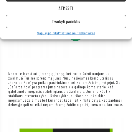
ATMESTI
Tvarkyti parinktis
Slapukų politika
Privatumo politika
Kontaktas
Nenorite investuoti į brangią įrangą, bet norite žaisti naujausius
žaidimus? Turime sprendimą jums! Mūsų nešiojamas kompiuteris su
„GeForce Now“ yra puikus pasirinkimas bet kuriam žaidimų mėgėjui. Su
„GeForce Now“ programa jums nebereikia galingo kompiuterio, kad
galėtumėte mėgautis sudėtingiausiais žaidimais. Jums reikės tik
stabilaus interneto ryšio. Užsisakykite jau šiandien ir žaiskite
mėgstamus žaidimus bet kur ir bet kada! Įsitikinkite patys, kad žaidimai
debesyje gali suteikti nepamirštamą žaidimo patirtį, nesvarbu, kur esate.