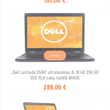
Į KREPŠELĮ
„Dell Latitude 5580“ ultrabookas i5 16 GB 256 GB
SSD 15,6 colių FullHD WIN10
288,00
€