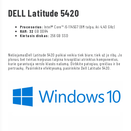
DELL Latitude 5420
Procesorius:
Intel® Core™ i5-1145G7 (8M talpa, iki 4,40 GHz)
RAM: 32
GB DDR4
Kietasis diskas:
256 GB SSD
NešiojamasDell Latitude 5420 puikiai veikia tiek biure, tiek už jo ribų. Jo
plonas, bet tvirtas korpusas talpina kruopščiai atrinktus komponentus,
kurie garantuoja verslo klasės našumą. Dirbkite patogiau, greičiau ir be
pertraukų. Pasirinkite efektyvumą, pasirinkite Dell Latitude 5420.