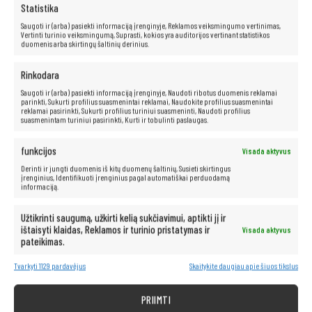
Statistika
„Intel Core i5-1145G7“ procesorius
Saugoti ir (arba) pasiekti informaciją įrenginyje, Reklamos veiksmingumo vertinimas,
„Intel Core i5“
procesoriai yra puikus sprendimas tiems, kurie ieško
Vertinti turinio veiksmingumą, Suprasti, kokios yra auditorijos vertinant statistikos
galingo ir greito kompiuterio. Jie padidina našumą, leidžia vartotojams
duomenis arba skirtingų šaltinių derinius.
mėgautis greitu failų ir programų atidarymu bei greitu perėjimu tarp
programų ir tinklalapių. Be to, šie procesoriai siūlo išskirtines pramogų
galimybes ir sklandų aukštos raiškos vaizdo įrašų atkūrimą.
Rinkodara
Saugoti ir (arba) pasiekti informaciją įrenginyje, Naudoti ribotus duomenis reklamai
parinkti, Sukurti profilius suasmenintai reklamai, Naudokite profilius suasmenintai
reklamai pasirinkti, Sukurti profilius turiniui suasmeninti, Naudoti profilius
suasmenintam turiniui pasirinkti, Kurti ir tobulinti paslaugas.
Neribotos multimedijos galimybės yra
po ranka!
funkcijos
Visada aktyvus
Derinti ir jungti duomenis iš kitų duomenų šaltinių, Susieti skirtingus
Kompiuteris taip pat idealiai tinka visoms multimedijos programoms.
įrenginius, Identifikuoti įrenginius pagal automatiškai perduodamą
informaciją.
Be vargo transliuokite filmus ir muziką geriausia kokybe iš tokių
platformų kaip „Netflix“, „HBO“, „Amazon“, „YouTube“, „Spotify“ ir
„Facebook“.
Užtikrinti saugumą, užkirti kelią sukčiavimui, aptikti jį ir
ištaisyti klaidas, Reklamos ir turinio pristatymas ir
Visada aktyvus
pateikimas.
Tvarkyti 1129 pardavėjus
Skaitykite daugiau apie šiuos tikslus
PRIIMTI