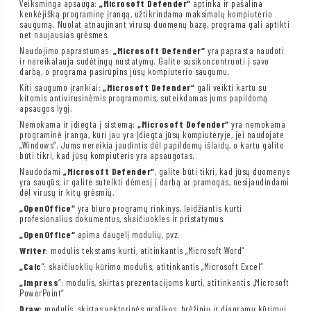
Veiksminga apsauga:
„Microsoft Defender“
aptinka ir pašalina
kenkėjišką programinę įrangą, užtikrindama maksimalų kompiuterio
saugumą. Nuolat atnaujinant virusų duomenų bazę, programa gali aptikti
net naujausias grėsmes.
Naudojimo paprastumas:
„Microsoft Defender“
yra paprasta naudoti
ir nereikalauja sudėtingų nustatymų. Galite susikoncentruoti į savo
darbą, o programa pasirūpins jūsų kompiuterio saugumu.
Kiti saugumo įrankiai:
„Microsoft Defender“
gali veikti kartu su
kitomis antivirusinėmis programomis, suteikdamas jums papildomą
apsaugos lygį.
Nemokama ir įdiegta į sistemą:
„Microsoft Defender“
yra nemokama
programinė įranga, kuri jau yra įdiegta jūsų kompiuteryje, jei naudojate
„Windows“. Jums nereikia jaudintis dėl papildomų išlaidų, o kartu galite
būti tikri, kad jūsų kompiuteris yra apsaugotas.
Naudodami
„Microsoft Defender“
, galite būti tikri, kad jūsų duomenys
yra saugūs, ir galite sutelkti dėmesį į darbą ar pramogas, nesijaudindami
dėl virusų ir kitų grėsmių.
„OpenOffice“
yra biuro programų rinkinys, leidžiantis kurti
profesionalius dokumentus, skaičiuokles ir pristatymus.
„OpenOffice“
apima daugelį modulių, pvz.
Writer
: modulis tekstams kurti, atitinkantis „Microsoft Word“
„Calc
“: skaičiuoklių kūrimo modulis, atitinkantis „Microsoft Excel“
„Impress
“: modulis, skirtas prezentacijoms kurti, atitinkantis „Microsoft
PowerPoint“
Draw
: modulis, skirtas vektorinės grafikos, brėžinių ir diagramų kūrimui,