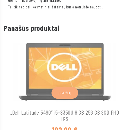
dėmių ir nusidėvėjimų ant ekrano.
Tai tik nedideli kosmetiniai defektai, kurie netrukdo naudoti.
Panašūs produktai
Į KREPŠELĮ
„Dell Latitude 5490“ i5-8350U 8 GB 256 GB SSD FHD
IPS
192,00
€