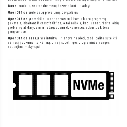
Base
: modulis, skirtas duomenų bazėms kurti ir valdyti.
OpenOffice
siūlo daug privalumų, pavyzdžiui:
OpenOffice
yra visiškai suderinamas su kitomis biuro programų
paketais, įskaitant Microsoft Office, o tai reiškia, kad jūs neturėsite jokių
problemų atidarydami ir redaguodami dokumentus, sukurtus kitose
programose.
OpenOffice sąsaja
yra intuityvi ir lengva naudoti, todėl galite sutelkti
dėmesį į dokumentų kūrimą, o ne į sudėtingos programinės įrangos
naudojimo mokymąsi.