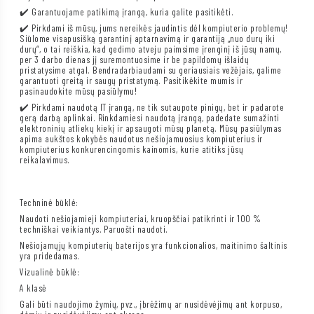
✔️ Garantuojame patikimą įrangą, kuria galite pasitikėti.
✔️ Pirkdami iš mūsų, jums nereikės jaudintis dėl kompiuterio problemų!
Siūlome visapusišką garantinį aptarnavimą ir garantiją „nuo durų iki
durų“, o tai reiškia, kad gedimo atveju paimsime įrenginį iš jūsų namų,
per 3 darbo dienas jį suremontuosime ir be papildomų išlaidų
pristatysime atgal. Bendradarbiaudami su geriausiais vežėjais, galime
garantuoti greitą ir saugų pristatymą. Pasitikėkite mumis ir
pasinaudokite mūsų pasiūlymu!
✔️ Pirkdami naudotą IT įrangą, ne tik sutaupote pinigų, bet ir padarote
gerą darbą aplinkai. Rinkdamiesi naudotą įrangą, padedate sumažinti
elektroninių atliekų kiekį ir apsaugoti mūsų planetą. Mūsų pasiūlymas
apima aukštos kokybės naudotus nešiojamuosius kompiuterius ir
kompiuterius konkurencingomis kainomis, kurie atitiks jūsų
reikalavimus.
Techninė būklė:
Naudoti nešiojamieji kompiuteriai, kruopščiai patikrinti ir 100 %
techniškai veikiantys. Paruošti naudoti.
Nešiojamųjų kompiuterių baterijos yra funkcionalios, maitinimo šaltinis
yra pridedamas.
Vizualinė būklė:
A klasė
Gali būti naudojimo žymių, pvz., įbrėžimų ar nusidėvėjimų ant korpuso,