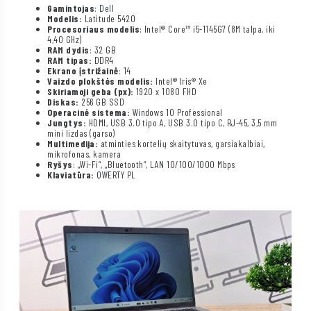
Gamintojas
: Dell
Modelis:
Latitude 5420
Procesoriaus modelis
: Intel® Core™ i5-1145G7 (8M talpa, iki
4,40 GHz)
RAM dydis
: 32 GB
RAM tipas:
DDR4
Ekrano įstrižainė
: 14
Vaizdo plokštės modelis:
Intel® Iris® Xe
Skiriamoji geba (px):
1920 x 1080 FHD
Diskas:
256 GB SSD
Operacinė sistema:
Windows 10 Professional
Jungtys:
HDMI, USB 3.0 tipo A, USB 3.0 tipo C, RJ-45, 3,5 mm
mini lizdas (garso)
Multimedija:
atminties kortelių skaitytuvas, garsiakalbiai,
mikrofonas, kamera
Ryšys
: „Wi-Fi“, „Bluetooth“, LAN 10/100/1000 Mbps
Klaviatūra:
QWERTY PL