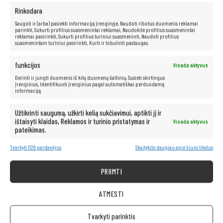
po ranka!
Rinkodara
Saugoti ir (arba) pasiekti informaciją įrenginyje, Naudoti ribotus duomenis reklamai
Kompiuteris taip pat idealiai tinka visoms multimedijos programoms.
parinkti, Sukurti profilius suasmenintai reklamai, Naudokite profilius suasmenintai
Be vargo transliuokite filmus ir muziką geriausia kokybe iš tokių
reklamai pasirinkti, Sukurti profilius turiniui suasmeninti, Naudoti profilius
suasmenintam turiniui pasirinkti, Kurti ir tobulinti paslaugas.
platformų kaip „Netflix“, „HBO“, „Amazon“, „YouTube“, „Spotify“ ir
„Facebook“.
funkcijos
Visada aktyvus
Derinti ir jungti duomenis iš kitų duomenų šaltinių, Susieti skirtingus
įrenginius, Identifikuoti įrenginius pagal automatiškai perduodamą
informaciją.
Užtikrinti saugumą, užkirti kelią sukčiavimui, aptikti jį ir
ištaisyti klaidas, Reklamos ir turinio pristatymas ir
Visada aktyvus
pateikimas.
Tvarkyti 1129 pardavėjus
Skaitykite daugiau apie šiuos tikslus
PRIIMTI
ATMESTI
Tvarkyti parinktis