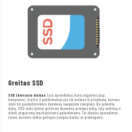
Greitas SSD
SSD (kietasis diskas
) yra sprendimas, kuris atgaivins jūsų
kompiuterį. Greitis ir patikimumas yra tik keletas iš privalumų, kuriuos
siūlo šis puslaidininkinis duomenų saugojimo įrenginys. Be judančių
dalių, SSD siūlo žymiai greitesnį duomenų prieigos laiką, tylų veikimą ir
didelį atsparumą mechaniniams pažeidimams. Tai idealus sprendimas
tiems, kuriems reikia galingos įrangos darbui ar pramogoms.