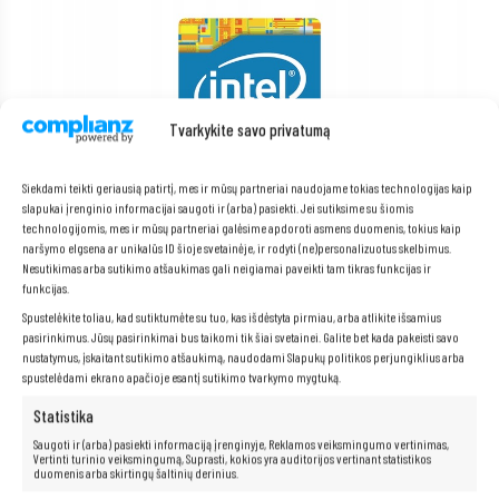
Tvarkykite savo privatumą
Siekdami teikti geriausią patirtį, mes ir mūsų partneriai naudojame tokias technologijas kaip
slapukai įrenginio informacijai saugoti ir (arba) pasiekti. Jei sutiksime su šiomis
technologijomis, mes ir mūsų partneriai galėsime apdoroti asmens duomenis, tokius kaip
naršymo elgsena ar unikalūs ID šioje svetainėje, ir rodyti (ne)personalizuotus skelbimus.
Nesutikimas arba sutikimo atšaukimas gali neigiamai paveikti tam tikras funkcijas ir
funkcijas.
„Intel Core i5-8265u“ procesorius
„Intel Core i5“
procesoriai yra puikus sprendimas tiems, kurie ieško
Spustelėkite toliau, kad sutiktumėte su tuo, kas išdėstyta pirmiau, arba atlikite išsamius
galingo ir greito kompiuterio. Jie padidina našumą, leidžia vartotojams
pasirinkimus. Jūsų pasirinkimai bus taikomi tik šiai svetainei. Galite bet kada pakeisti savo
mėgautis greitu failų ir programų atidarymu bei greitu perėjimu tarp
nustatymus, įskaitant sutikimo atšaukimą, naudodami Slapukų politikos perjungiklius arba
programų ir tinklalapių. Be to, šie procesoriai siūlo išskirtines pramogų
spustelėdami ekrano apačioje esantį sutikimo tvarkymo mygtuką.
galimybes ir sklandų aukštos raiškos vaizdo atkūrimą.
Statistika
Saugoti ir (arba) pasiekti informaciją įrenginyje, Reklamos veiksmingumo vertinimas,
Vertinti turinio veiksmingumą, Suprasti, kokios yra auditorijos vertinant statistikos
Neribotos multimedijos galimybės yra
duomenis arba skirtingų šaltinių derinius.