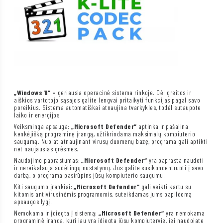
„Windows 11“ –
geriausia operacinė sistema rinkoje. Dėl greitos ir
aiškios vartotojo sąsajos galite lengvai pritaikyti funkcijas pagal savo
poreikius. Sistema automatiškai atnaujina tvarkykles, todėl sutaupote
laiko ir energijos.
Veiksminga apsauga:
„Microsoft Defender“
aptinka ir pašalina
kenkėjišką programinę įrangą, užtikrindama maksimalų kompiuterio
saugumą. Nuolat atnaujinant virusų duomenų bazę, programa gali aptikti
net naujausias grėsmes.
Naudojimo paprastumas:
„Microsoft Defender“
yra paprasta naudoti
ir nereikalauja sudėtingų nustatymų. Jūs galite susikoncentruoti į savo
darbą, o programa pasirūpins jūsų kompiuterio saugumu.
Kiti saugumo įrankiai:
„Microsoft Defender“
gali veikti kartu su
kitomis antivirusinėmis programomis, suteikdamas jums papildomą
apsaugos lygį.
Nemokama ir įdiegta į sistemą:
„Microsoft Defender“
yra nemokama
programinė įranga, kuri jau yra įdiegta jūsų kompiuteryje, jei naudojate