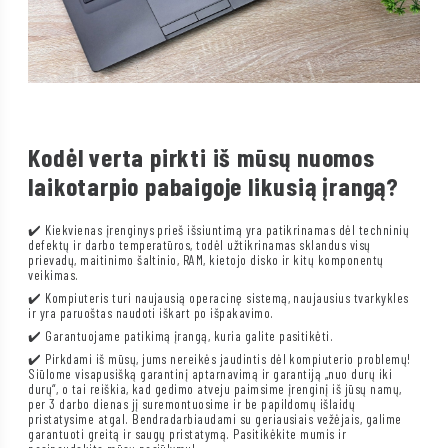
Kodėl verta pirkti iš mūsų nuomos
laikotarpio pabaigoje likusią įrangą?
✔️ Kiekvienas įrenginys prieš išsiuntimą yra patikrinamas dėl techninių
defektų ir darbo temperatūros, todėl užtikrinamas sklandus visų
prievadų, maitinimo šaltinio, RAM, kietojo disko ir kitų komponentų
veikimas.
✔️ Kompiuteris turi naujausią operacinę sistemą, naujausius tvarkykles
ir yra paruoštas naudoti iškart po išpakavimo.
✔️ Garantuojame patikimą įrangą, kuria galite pasitikėti.
✔️ Pirkdami iš mūsų, jums nereikės jaudintis dėl kompiuterio problemų!
Siūlome visapusišką garantinį aptarnavimą ir garantiją „nuo durų iki
durų“, o tai reiškia, kad gedimo atveju paimsime įrenginį iš jūsų namų,
per 3 darbo dienas jį suremontuosime ir be papildomų išlaidų
pristatysime atgal. Bendradarbiaudami su geriausiais vežėjais, galime
garantuoti greitą ir saugų pristatymą. Pasitikėkite mumis ir