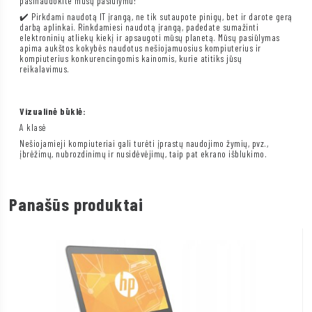
pasinaudokite mūsų pasiūlymu!
✔️ Pirkdami naudotą IT įrangą, ne tik sutaupote pinigų, bet ir darote gerą
darbą aplinkai. Rinkdamiesi naudotą įrangą, padedate sumažinti
elektroninių atliekų kiekį ir apsaugoti mūsų planetą. Mūsų pasiūlymas
apima aukštos kokybės naudotus nešiojamuosius kompiuterius ir
kompiuterius konkurencingomis kainomis, kurie atitiks jūsų
reikalavimus.
Vizualinė būklė:
A klasė
Nešiojamieji kompiuteriai gali turėti įprastų naudojimo žymių, pvz.,
įbrėžimų, nubrozdinimų ir nusidėvėjimų, taip pat ekrano išblukimo.
Panašūs produktai