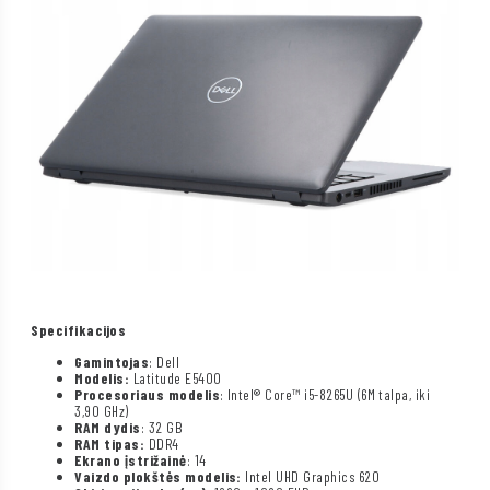
Specifikacijos
Gamintojas
: Dell
Modelis:
Latitude E5400
Procesoriaus modelis
: Intel® Core™ i5-8265U (6M talpa, iki
3,90 GHz)
RAM dydis
: 32 GB
RAM tipas:
DDR4
Ekrano įstrižainė
: 14
Vaizdo plokštės modelis:
Intel UHD Graphics 620