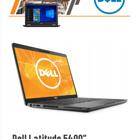
„Dell Latitude 5400“