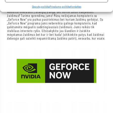
Slapukų politika
Privatumo politika
Kontaktas
Nenorite investuoti į brangią įrangą, bet norite žaisti naujausius
žaidimus? Turime sprendimą jums! Mūsų nešiojamas kompiuteris su
„GeForce Now“ yra puikus pasirinkimas bet kuriam žaidimų gerbėjui. Su
„GeForce Now“ programa jums nebereikia galingo kompiuterio, kad
galėtumėte mėgautis sudėtingiausiais žaidimais. Jums reikės tik
stabilaus interneto ryšio. Užsisakykite jau šiandien ir žaiskite
mėgstamus žaidimus bet kur ir bet kada! Įsitikinkite patys, kad žaidimai
debesyje gali suteikti nepamirštamą žaidimo patirtį, nesvarbu, kur esate.