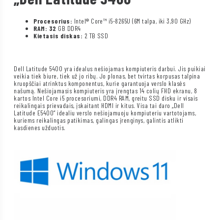
Procesorius:
Intel® Core™ i5-8265U (6M talpa, iki 3,90 GHz)
RAM: 32
GB DDR4
Kietasis diskas:
2 TB SSD
Dell Latitude 5400 yra idealus nešiojamas kompiuteris darbui. Jis puikiai
veikia tiek biure, tiek už jo ribų. Jo plonas, bet tvirtas korpusas talpina
kruopščiai atrinktus komponentus, kurie garantuoja verslo klasės
našumą. Nešiojamasis kompiuteris yra įrengtas 14 colių FHD ekranu, 8
kartos Intel Core i5 procesoriumi, DDR4 RAM, greitu SSD disku ir visais
reikalingais prievadais, įskaitant HDMI ir kitus. Visa tai daro „Dell
Latitude E5400“ idealiu verslo nešiojamuoju kompiuteriu vartotojams,
kuriems reikalingas patikimas, galingas įrenginys, galintis atlikti
kasdienes užduotis.