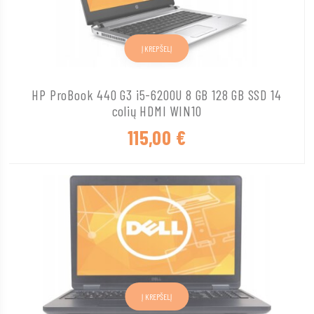
Į KREPŠELĮ
HP ProBook 440 G3 i5-6200U 8 GB 128 GB SSD 14
colių HDMI WIN10
115,00
€
Į KREPŠELĮ