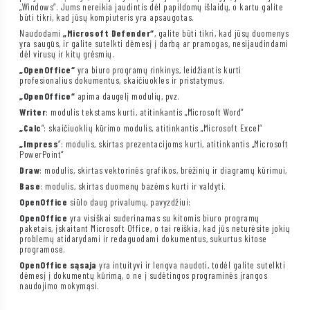
„Windows“. Jums nereikia jaudintis dėl papildomų išlaidų, o kartu galite
būti tikri, kad jūsų kompiuteris yra apsaugotas.
Naudodami
„Microsoft Defender“
, galite būti tikri, kad jūsų duomenys
yra saugūs, ir galite sutelkti dėmesį į darbą ar pramogas, nesijaudindami
dėl virusų ir kitų grėsmių.
„OpenOffice“
yra biuro programų rinkinys, leidžiantis kurti
profesionalius dokumentus, skaičiuokles ir pristatymus.
„OpenOffice“
apima daugelį modulių, pvz.
Writer
: modulis tekstams kurti, atitinkantis „Microsoft Word“
„Calc
“: skaičiuoklių kūrimo modulis, atitinkantis „Microsoft Excel“
„Impress
“: modulis, skirtas prezentacijoms kurti, atitinkantis „Microsoft
PowerPoint“
Draw
: modulis, skirtas vektorinės grafikos, brėžinių ir diagramų kūrimui,
Base
: modulis, skirtas duomenų bazėms kurti ir valdyti.
OpenOffice
siūlo daug privalumų, pavyzdžiui:
OpenOffice
yra visiškai suderinamas su kitomis biuro programų
paketais, įskaitant Microsoft Office, o tai reiškia, kad jūs neturėsite jokių
problemų atidarydami ir redaguodami dokumentus, sukurtus kitose
programose.
OpenOffice sąsaja
yra intuityvi ir lengva naudoti, todėl galite sutelkti
dėmesį į dokumentų kūrimą, o ne į sudėtingos programinės įrangos
naudojimo mokymąsi.