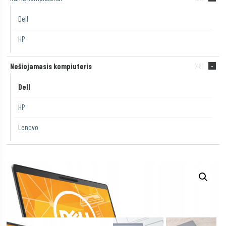
Dell
HP
Nešiojamasis kompiuteris
(48)
Dell
HP
Lenovo