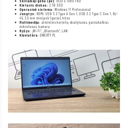
Skiriamoji geba (px):
1920 x 1080 FHD
Kietasis diskas:
2 TB SSD
Operacinė sistema:
Windows 11 Professional
Jungtys:
HDMI, USB 3.2 Type A Gen 1, USB 3.2 Type C Gen 1, RJ-
45, 3,5 mm minijack (garso), kitos
Multimedija:
atminties kortelių skaitytuvas, garsiakalbiai,
mikrofonas, kamera
Ryšys
: „Wi-Fi“, „Bluetooth“, LAN
Klaviatūra:
QWERTY PL