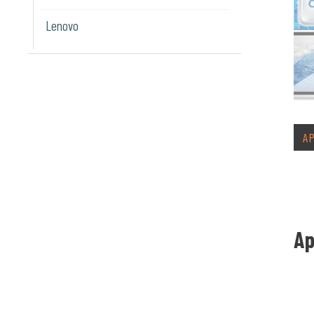
Lenovo
A
A