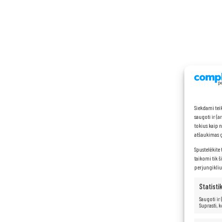
Siekdami tei
saugoti ir (
tokius kaip 
atšaukimas ga
Spustelėkite 
taikomi tik š
perjungikliu
Statisti
Saugoti ir
Suprasti, 