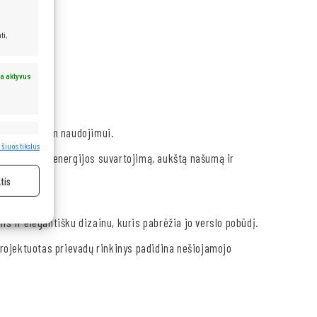
 2,80 GHz)
ti,
a aktyvus
tas kasdieniam naudojimui.
a aktyvus
 šiuos tikslus
antuoja mažą energijos suvartojimą, aukštą našumą ir
tis
is ir elegantišku dizainu, kuris pabrėžia jo verslo pobūdį.
uprojektuotas prievadų rinkinys padidina nešiojamojo