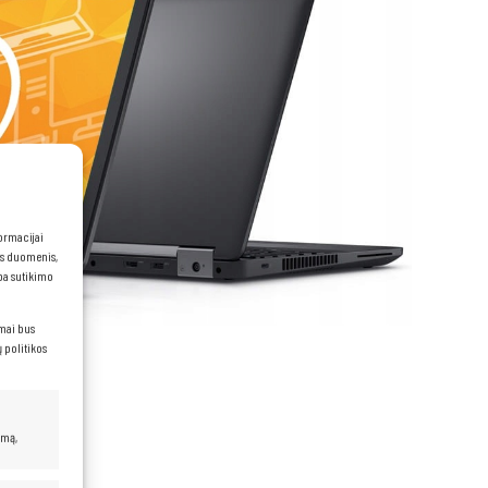
formacijai
ns duomenis,
rba sutikimo
imai bus
 politikos
umą,