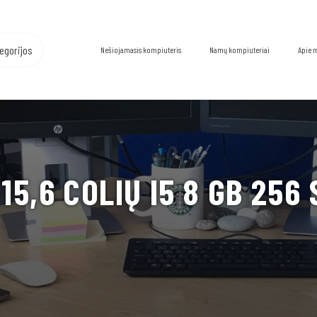
egorijos
Nešiojamasis kompiuteris
Namų kompiuteriai
Apie 
15,6 COLIŲ I5 8 GB 256