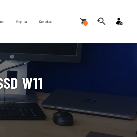
mus
Pagalba
Kontaktas
0
 SSD W11