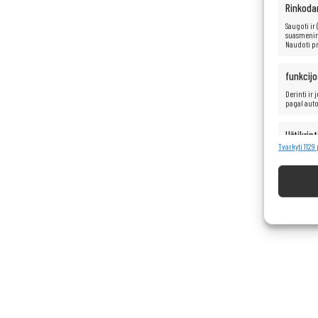
Rinkoda
Saugoti ir
suasmenint
Naudoti pr
funkcijo
Derinti ir
pagal aut
Užtikrint
turinio 
Tvarkyti 1129