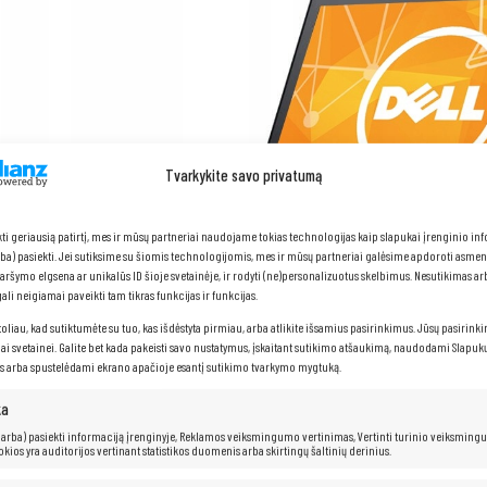
Tvarkykite savo privatumą
kti geriausią patirtį, mes ir mūsų partneriai naudojame tokias technologijas kaip slapukai įrenginio in
arba) pasiekti. Jei sutiksime su šiomis technologijomis, mes ir mūsų partneriai galėsime apdoroti asme
naršymo elgsena ar unikalūs ID šioje svetainėje, ir rodyti (ne)personalizuotus skelbimus. Nesutikimas a
li neigiamai paveikti tam tikras funkcijas ir funkcijas.
toliau, kad sutiktumėte su tuo, kas išdėstyta pirmiau, arba atlikite išsamius pasirinkimus. Jūsų pasirink
iai svetainei. Galite bet kada pakeisti savo nustatymus, įskaitant sutikimo atšaukimą, naudodami Slapukų
s arba spustelėdami ekrano apačioje esantį sutikimo tvarkymo mygtuką.
ka
 (arba) pasiekti informaciją įrenginyje, Reklamos veiksmingumo vertinimas, Vertinti turinio veiksming
„Dell Latitude 5570“
kokios yra auditorijos vertinant statistikos duomenis arba skirtingų šaltinių derinius.