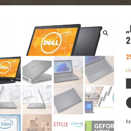
„
2
2
Li
Ki
Ka