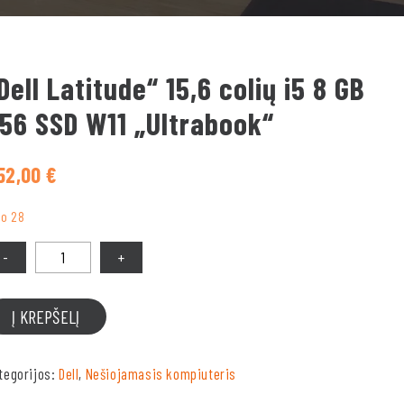
Dell Latitude“ 15,6 colių i5 8 GB
56 SSD W11 „Ultrabook“
52,00
€
ko 28
ekis
Į KREPŠELĮ
tegorijos:
Dell
,
Nešiojamasis kompiuteris