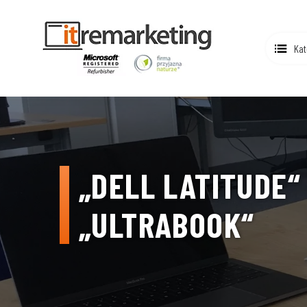
Kat
„DELL LATITUDE“ 
„ULTRABOOK“