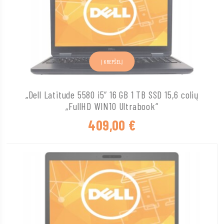
Į KREPŠELĮ
„Dell Latitude 5580 i5“ 16 GB 1 TB SSD 15,6 colių
„FullHD WIN10 Ultrabook“
409,00
€