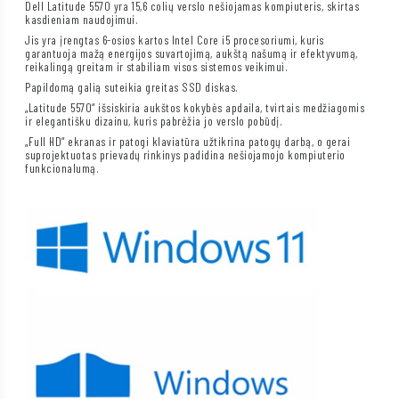
Dell Latitude 5570 yra 15,6 colių verslo nešiojamas kompiuteris, skirtas
kasdieniam naudojimui.
Jis yra įrengtas 6-osios kartos Intel Core i5 procesoriumi, kuris
garantuoja mažą energijos suvartojimą, aukštą našumą ir efektyvumą,
reikalingą greitam ir stabiliam visos sistemos veikimui.
Papildomą galią suteikia greitas SSD diskas.
„Latitude 5570“ išsiskiria aukštos kokybės apdaila, tvirtais medžiagomis
ir elegantišku dizainu, kuris pabrėžia jo verslo pobūdį.
„Full HD“ ekranas ir patogi klaviatūra užtikrina patogų darbą, o gerai
suprojektuotas prievadų rinkinys padidina nešiojamojo kompiuterio
funkcionalumą.