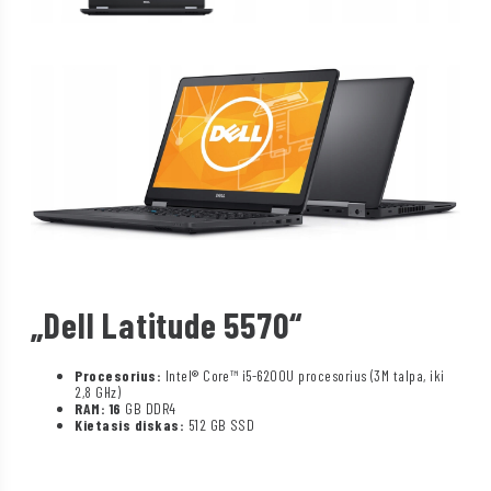
„Dell Latitude 5570“
Procesorius:
Intel® Core™ i5-6200U procesorius (3M talpa, iki
2,8 GHz)
RAM: 16
GB DDR4
Kietasis diskas:
512 GB SSD