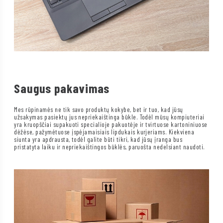
Saugus pakavimas
Mes rūpinamės ne tik savo produktų kokybe, bet ir tuo, kad jūsų
užsakymas pasiektų jus nepriekaištinga būkle. Todėl mūsų kompiuteriai
yra kruopščiai supakuoti specialioje pakuotėje ir tvirtuose kartoniniuose
dėžėse, pažymėtuose įspėjamaisiais lipdukais kurjeriams. Kiekviena
siunta yra apdrausta, todėl galite būti tikri, kad jūsų įranga bus
pristatyta laiku ir nepriekaištingos būklės, paruošta nedelsiant naudoti.