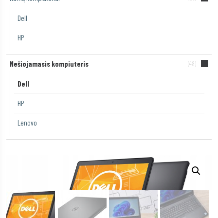
Dell
HP
Nešiojamasis kompiuteris
(48)
Dell
HP
Lenovo