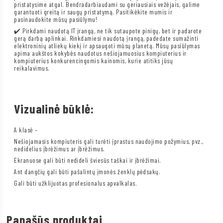
pristatysime atgal. Bendradarbiaudami su geriausiais vežėjais, galime
garantuoti greitą ir saugų pristatymą. Pasitikėkite mumis ir
pasinaudokite mūsų pasiūlymu!
✔️ Pirkdami naudotą IT įrangą, ne tik sutaupote pinigų, bet ir padarote
gerą darbą aplinkai. Rinkdamiesi naudotą įrangą, padedate sumažinti
elektroninių atliekų kiekį ir apsaugoti mūsų planetą. Mūsų pasiūlymas
apima aukštos kokybės naudotus nešiojamuosius kompiuterius ir
kompiuterius konkurencingomis kainomis, kurie atitiks jūsų
reikalavimus.
Vizualinė būklė:
A klasė –
Nešiojamasis kompiuteris gali turėti įprastus naudojimo požymius, pvz.,
nedidelius įbrėžimus ar įbrėžimus.
Ekranuose gali būti nedideli šviesūs taškai ir įbrėžimai.
Ant dangčių gali būti pašalintų įmonės ženklų pėdsakų.
Gali būti užklijuotas profesionalus apvalkalas.
Panašūs produktai