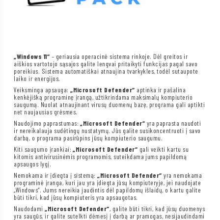
„Windows 11“
– geriausia operacinė sistema rinkoje. Dėl greitos ir
aiškios vartotojo sąsajos galite lengvai pritaikyti funkcijas pagal savo
poreikius. Sistema automatiškai atnaujina tvarkykles, todėl sutaupote
laiko ir energijos.
Veiksminga apsauga:
„Microsoft Defender“
aptinka ir pašalina
kenkėjišką programinę įrangą, užtikrindama maksimalų kompiuterio
saugumą. Nuolat atnaujinant virusų duomenų bazę, programa gali aptikti
net naujausias grėsmes.
Naudojimo paprastumas:
„Microsoft Defender“
yra paprasta naudoti
ir nereikalauja sudėtingų nustatymų. Jūs galite susikoncentruoti į savo
darbą, o programa pasirūpins jūsų kompiuterio saugumu.
Kiti saugumo įrankiai:
„Microsoft Defender“
gali veikti kartu su
kitomis antivirusinėmis programomis, suteikdama jums papildomą
apsaugos lygį.
Nemokama ir įdiegta į sistemą:
„Microsoft Defender“
yra nemokama
programinė įranga, kuri jau yra įdiegta jūsų kompiuteryje, jei naudojate
„Windows“. Jums nereikia jaudintis dėl papildomų išlaidų, o kartu galite
būti tikri, kad jūsų kompiuteris yra apsaugotas.
Naudodami
„Microsoft Defender“
, galite būti tikri, kad jūsų duomenys
yra saugūs, ir galite sutelkti dėmesį į darbą ar pramogas, nesijaudindami