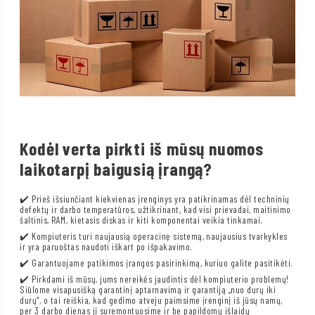
Kodėl verta pirkti iš mūsų nuomos
laikotarpį baigusią įrangą?
✔️ Prieš išsiunčiant kiekvienas įrenginys yra patikrinamas dėl techninių
defektų ir darbo temperatūros, užtikrinant, kad visi prievadai, maitinimo
šaltinis, RAM, kietasis diskas ir kiti komponentai veikia tinkamai.
✔️ Kompiuteris turi naujausią operacinę sistemą, naujausius tvarkykles
ir yra paruoštas naudoti iškart po išpakavimo.
✔️ Garantuojame patikimos įrangos pasirinkimą, kuriuo galite pasitikėti.
✔️ Pirkdami iš mūsų, jums nereikės jaudintis dėl kompiuterio problemų!
Siūlome visapusišką garantinį aptarnavimą ir garantiją „nuo durų iki
durų“, o tai reiškia, kad gedimo atveju paimsime įrenginį iš jūsų namų,
per 3 darbo dienas jį suremontuosime ir be papildomų išlaidų