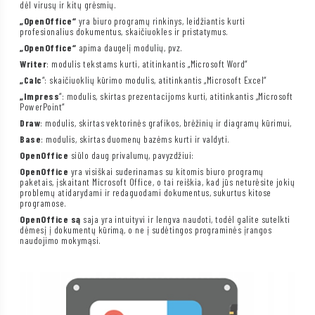
dėl virusų ir kitų grėsmių.
„OpenOffice“
yra biuro programų rinkinys, leidžiantis kurti
profesionalius dokumentus, skaičiuokles ir pristatymus.
„OpenOffice“
apima daugelį modulių, pvz.
Writer
: modulis tekstams kurti, atitinkantis „Microsoft Word“
„Calc
“: skaičiuoklių kūrimo modulis, atitinkantis „Microsoft Excel“
„Impress
“: modulis, skirtas prezentacijoms kurti, atitinkantis „Microsoft
PowerPoint“
Draw
: modulis, skirtas vektorinės grafikos, brėžinių ir diagramų kūrimui,
Base
: modulis, skirtas duomenų bazėms kurti ir valdyti.
OpenOffice
siūlo daug privalumų, pavyzdžiui:
OpenOffice
yra visiškai suderinamas su kitomis biuro programų
paketais, įskaitant Microsoft Office, o tai reiškia, kad jūs neturėsite jokių
problemų atidarydami ir redaguodami dokumentus, sukurtus kitose
programose.
OpenOffice są
saja yra intuityvi ir lengva naudoti, todėl galite sutelkti
dėmesį į dokumentų kūrimą, o ne į sudėtingos programinės įrangos
naudojimo mokymąsi.