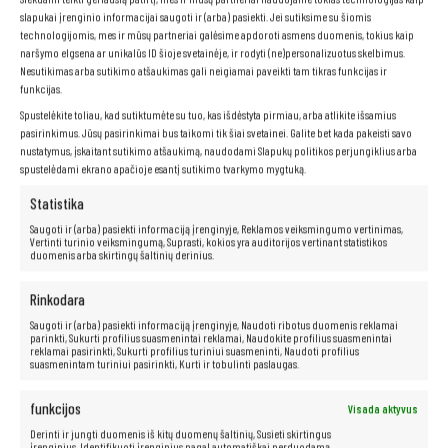
slapukai įrenginio informacijai saugoti ir (arba) pasiekti. Jei sutiksime su šiomis
technologijomis, mes ir mūsų partneriai galėsime apdoroti asmens duomenis, tokius kaip
Neribotos multimedijos galimybės –
naršymo elgsena ar unikalūs ID šioje svetainėje, ir rodyti (ne)personalizuotus skelbimus.
jūsų rankose!
Nesutikimas arba sutikimo atšaukimas gali neigiamai paveikti tam tikras funkcijas ir
funkcijas.
Spustelėkite toliau, kad sutiktumėte su tuo, kas išdėstyta pirmiau, arba atlikite išsamius
Kompiuteris taip pat idealiai tinka visoms multimedijos programoms.
pasirinkimus. Jūsų pasirinkimai bus taikomi tik šiai svetainei. Galite bet kada pakeisti savo
Be vargo transliuokite filmus ir muziką geriausia kokybe iš tokių
nustatymus, įskaitant sutikimo atšaukimą, naudodami Slapukų politikos perjungiklius arba
platformų kaip „Netflix“, „HBO“, „Amazon“, „YouTube“, „Spotify“ ir
spustelėdami ekrano apačioje esantį sutikimo tvarkymo mygtuką.
„Facebook“.
Statistika
Saugoti ir (arba) pasiekti informaciją įrenginyje, Reklamos veiksmingumo vertinimas,
Vertinti turinio veiksmingumą, Suprasti, kokios yra auditorijos vertinant statistikos
duomenis arba skirtingų šaltinių derinius.
Rinkodara
Saugoti ir (arba) pasiekti informaciją įrenginyje, Naudoti ribotus duomenis reklamai
parinkti, Sukurti profilius suasmenintai reklamai, Naudokite profilius suasmenintai
reklamai pasirinkti, Sukurti profilius turiniui suasmeninti, Naudoti profilius
suasmenintam turiniui pasirinkti, Kurti ir tobulinti paslaugas.
funkcijos
Visada aktyvus
Derinti ir jungti duomenis iš kitų duomenų šaltinių, Susieti skirtingus
įrenginius, Identifikuoti įrenginius pagal automatiškai perduodamą