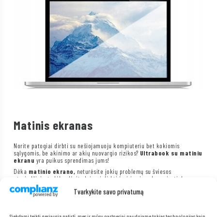
Matinis ekranas
Norite patogiai dirbti su nešiojamuoju kompiuteriu bet kokiomis
sąlygomis, be akinimo ar akių nuovargio rizikos?
Ultrabook su
matiniu
ekranu
yra puikus sprendimas jums!
Dėka
matinio ekrano,
neturėsite jokių problemų su šviesos
atspindžiais, todėl galėsite laisvai dirbti įvairiomis sąlygomis, tiek
patalpoje, tiek lauke.
Matinis ekranas
taip pat yra daug mažiau
Tvarkykite savo privatumą
varginantis akims, todėl galėsite dirbti ilgiau ir patogiau, nejausdami
diskomforto.
Siekdami teikti geriausią patirtį, mes ir mūsų partneriai naudojame tokias technologijas kaip