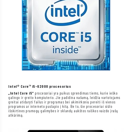
Intel® Core™ i5-6200U procesorius
„Intel Core i5“
procesoriai yra puikus sprendimas tiems, kurie ieško
galingo ir greito kompiuterio. Jie padidina našumą, leidžia vartotojams
greitai atidaryti failus ir programas bei akimirksniu pereiti iš vienos
programos ar interneto puslapio į kitą. Be to, šie procesoriai siūlo
išskirtines pramogų galimybes ir sklandų aukštos raiškos vaizdo įrašų
atkūrimą.