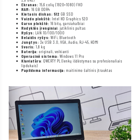
Ekranas:
15,6 colių (1920×1080) FHD
RAM:
16 GB DDR4
Kietasis diskas: 512
GB SSD
Vaizdo plokštė:
Intel HD Graphics 520
Garso plokštė:
16 bitų, garsiakalbiai
Rodyklės įrenginiai
: jutiklinis pultas
Ryšys:
LAN 10/100/1000
Belaidis ryšys:
WiFi, Bluetooth
Jungtys:
3x USB 3.0, VGA, Audio, RJ-45, HDMI
Svoris:
1,8 kg
Baterija:
originali, veikianti
Operacinė sistema:
Windows 11 Pro
Klaviatūra
: QWERTY PL (lenkų išdėstymas su profesionaliais
lipdukais)
Papildoma informacija:
maitinimo šaltinis įtrauktas