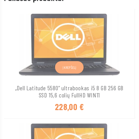
Į KREPŠELĮ
„Dell Latitude 5580“ ultrabookas i5 8 GB 256 GB
SSD 15,6 colių FullHD WIN11
228,00
€