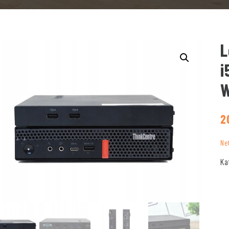
L
i
W
2
Ne
Ka