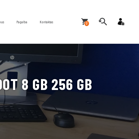
mus
Pagalba
Kontaktas
0
0T 8 GB 256 GB