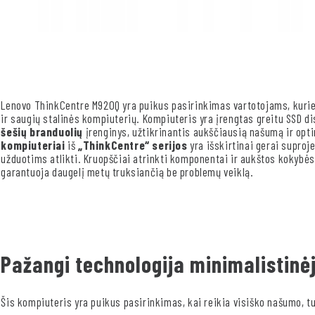
Lenovo ThinkCentre M920Q yra puikus pasirinkimas vartotojams, kurie
ir saugių stalinės kompiuterių. Kompiuteris yra įrengtas greitu SSD di
šešių branduolių
įrenginys, užtikrinantis aukščiausią našumą ir opt
kompiuteriai
iš
„ThinkCentre“ serijos
yra išskirtinai gerai suproje
užduotims atlikti. Kruopščiai atrinkti komponentai ir aukštos kokyb
garantuoja daugelį metų truksiančią be problemų veiklą.
Pažangi technologija minimalistinė
Šis kompiuteris yra puikus pasirinkimas, kai reikia visiško našumo, tu