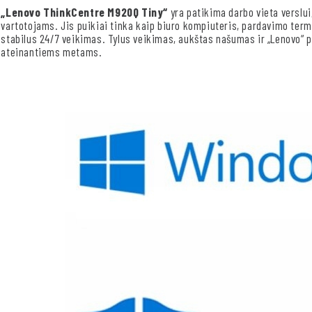
„Lenovo ThinkCentre M920Q Tiny“
yra patikima darbo vieta verslui
vartotojams. Jis puikiai tinka kaip biuro kompiuteris, pardavimo termi
stabilus 24/7 veikimas. Tylus veikimas, aukštas našumas ir „Lenovo“ 
ateinantiems metams.