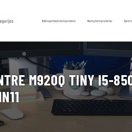
egorijos
Nešiojamasis kompiuteris
Namų kompiuteriai
Apie 
TRE M920Q TINY I5-850
IN11