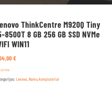
enovo ThinkCentre M920Q Tiny
5-8500T 8 GB 256 GB SSD NVMe
IFI WIN11
04,00
€
turime
tegorijos:
Lenovo
,
Namų kompiuteriai