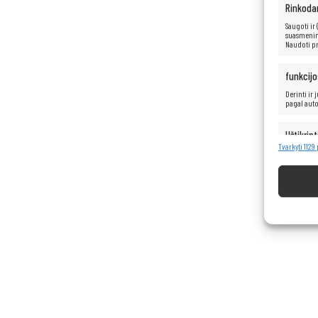
Rinkoda
Saugoti ir
suasmenint
Naudoti pr
funkcijo
Derinti ir
pagal aut
Užtikrint
turinio 
Tvarkyti 1129