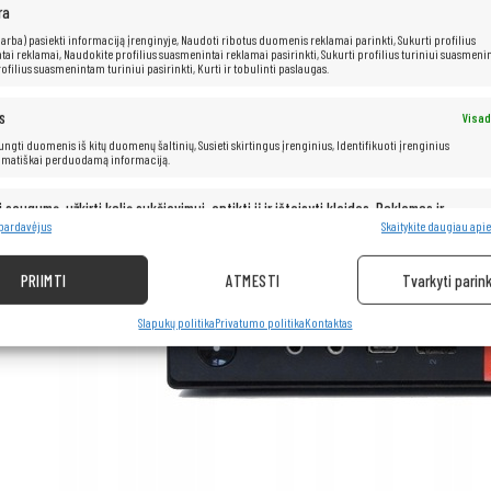
ra
 (arba) pasiekti informaciją įrenginyje, Naudoti ribotus duomenis reklamai parinkti, Sukurti profilius
ai reklamai, Naudokite profilius suasmenintai reklamai pasirinkti, Sukurti profilius turiniui suasmenin
ofilius suasmenintam turiniui pasirinkti, Kurti ir tobulinti paslaugas.
s
Visad
 jungti duomenis iš kitų duomenų šaltinių, Susieti skirtingus įrenginius, Identifikuoti įrenginius
omatiškai perduodamą informaciją.
i saugumą, užkirti kelią sukčiavimui, aptikti jį ir ištaisyti klaidas, Reklamos ir
Visad
pristatymas ir pateikimas.
 pardavėjus
Skaitykite daugiau apie
PRIIMTI
ATMESTI
Tvarkyti parink
Slapukų politika
Privatumo politika
Kontaktas