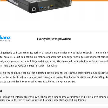
Tvarkykite savo privatumą
Lenovo ThinkCentre M920Q T
kti geriausią patirtį, mes ir mūsų partneriai naudojame tokias technologijas kaip slapukai įrenginio in
arba) pasiekti. Jei sutiksime su šiomis technologijomis, mes ir mūsų partneriai galėsime apdoroti asme
naršymo elgsena ar unikalūs ID šioje svetainėje, ir rodyti (ne)personalizuotus skelbimus. Nesutikimas a
li neigiamai paveikti tam tikras funkcijas ir funkcijas.
Procesorius:
Intel Core i5 6x 2,10–3,50 GHz i5-8500T, 9 MB tal
RAM: 8
GB
toliau, kad sutiktumėte su tuo, kas išdėstyta pirmiau, arba atlikite išsamius pasirinkimus. Jūsų pasirink
Kietasis diskas: 256
GB SSD
iai svetainei. Galite bet kada pakeisti savo nustatymus, įskaitant sutikimo atšaukimą, naudodami Slapukų
s arba spustelėdami ekrano apačioje esantį sutikimo tvarkymo mygtuką.
ka
 (arba) pasiekti informaciją įrenginyje, Reklamos veiksmingumo vertinimas, Vertinti turinio veiksming
kokios yra auditorijos vertinant statistikos duomenis arba skirtingų šaltinių derinius.