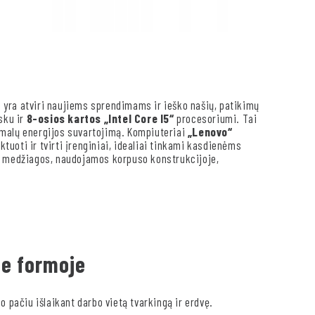
 yra atviri naujiems sprendimams ir ieško našių, patikimų
sku ir
8-osios kartos „Intel Core I5“
procesoriumi. Tai
imalų energijos suvartojimą. Kompiuteriai
„Lenovo“
ktuoti ir tvirti įrenginiai, idealiai tinkami kasdienėms
ės medžiagos, naudojamos korpuso konstrukcijoje,
je formoje
o pačiu išlaikant darbo vietą tvarkingą ir erdvę.