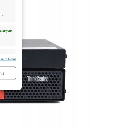
ti,
a aktyvus
a aktyvus
 šiuos tikslus
tis