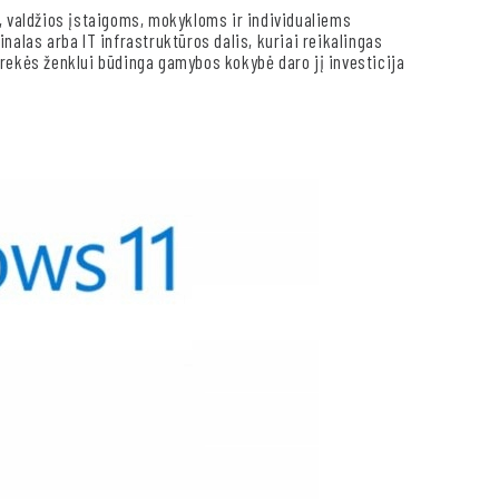
, valdžios įstaigoms, mokykloms ir individualiems
nalas arba IT infrastruktūros dalis, kuriai reikalingas
prekės ženklui būdinga gamybos kokybė daro jį investicija