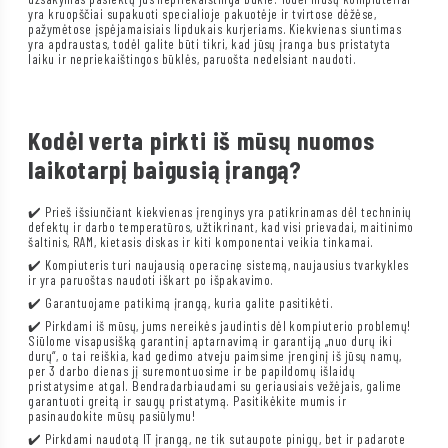
yra kruopščiai supakuoti specialioje pakuotėje ir tvirtose dėžėse,
pažymėtose įspėjamaisiais lipdukais kurjeriams. Kiekvienas siuntimas
yra apdraustas, todėl galite būti tikri, kad jūsų įranga bus pristatyta
laiku ir nepriekaištingos būklės, paruošta nedelsiant naudoti.
Kodėl verta pirkti iš mūsų nuomos
laikotarpį baigusią įrangą?
✔️ Prieš išsiunčiant kiekvienas įrenginys yra patikrinamas dėl techninių
defektų ir darbo temperatūros, užtikrinant, kad visi prievadai, maitinimo
šaltinis, RAM, kietasis diskas ir kiti komponentai veikia tinkamai.
✔️ Kompiuteris turi naujausią operacinę sistemą, naujausius tvarkykles
ir yra paruoštas naudoti iškart po išpakavimo.
✔️ Garantuojame patikimą įrangą, kuria galite pasitikėti.
✔️ Pirkdami iš mūsų, jums nereikės jaudintis dėl kompiuterio problemų!
Siūlome visapusišką garantinį aptarnavimą ir garantiją „nuo durų iki
durų“, o tai reiškia, kad gedimo atveju paimsime įrenginį iš jūsų namų,
per 3 darbo dienas jį suremontuosime ir be papildomų išlaidų
pristatysime atgal. Bendradarbiaudami su geriausiais vežėjais, galime
garantuoti greitą ir saugų pristatymą. Pasitikėkite mumis ir
pasinaudokite mūsų pasiūlymu!
✔️ Pirkdami naudotą IT įrangą, ne tik sutaupote pinigų, bet ir padarote