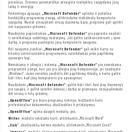
poreikius. Sistema automatiškai atnaujina tvarkykles, taupydama jūsų
laiką ir energiją.
Veiksminga apsauga:
„Microsoft Defender“
aptinka ir pašalina
kenkėjišką programinę įrangą, užtikrindama maksimalų kompiuterio
saugumą. Nuolat atnaujinant virusų duomenų bazę, programa gali aptikti
net naujausias grėsmes.
Naudojimo paprastumas:
„Microsoft Defender“
yra paprasta naudoti
ir nereikalauja sudėtingų nustatymų. Jūs galite susikoncentruoti į savo
darbą, o programa pasirūpins jūsų kompiuterio saugumu.
Kiti saugumo įrankiai:
„Microsoft Defender“
gali veikti kartu su
kitomis antivirusinėmis programomis, suteikdamas jums papildomą
apsaugos lygį.
Nemokama ir įdiegta į sistemą:
„Microsoft Defender“
yra nemokama
programinė įranga, kuri jau yra įdiegta jūsų kompiuteryje, jei naudojate
„Windows“. Jums nereikia jaudintis dėl papildomų išlaidų, o kartu galite
būti tikri, kad jūsų kompiuteris yra apsaugotas.
Naudodami
„Microsoft Defender“
, galite būti tikri, kad jūsų duomenys
yra saugūs, ir galite sutelkti dėmesį į darbą ar pramogas, nesijaudindami
dėl virusų ir kitų grėsmių.
„OpenOffice“
yra biuro programų rinkinys, leidžiantis kurti
profesionalius dokumentus, skaičiuokles ir pristatymus.
„OpenOffice“
apima daugelį modulių, pvz.
Writer
: modulis tekstams kurti, atitinkantis „Microsoft Word“
„Calc
“: skaičiuoklių kūrimo modulis, atitinkantis „Microsoft Excel“
„Impress
“: modulis, skirtas prezentacijoms kurti, atitinkantis „Microsoft