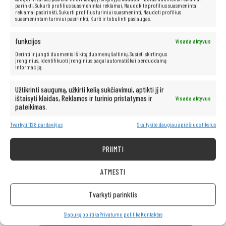
Platus prievadų ir jungiamumo
parinkti, Sukurti profilius suasmenintai reklamai, Naudokite profilius suasmenintai
reklamai pasirinkti, Sukurti profilius turiniui suasmeninti, Naudoti profilius
pasirinkimas
suasmenintam turiniui pasirinkti, Kurti ir tobulinti paslaugas.
„ThinkCentre M920q Tiny“
siūlo platų jungčių pasirinkimą, skirtą
funkcijos
Visada aktyvus
prijungti svarbiausius išorinius įrenginius:
Derinti ir jungti duomenis iš kitų duomenų šaltinių, Susieti skirtingus
įrenginius, Identifikuoti įrenginius pagal automatiškai perduodamą
Keli
USB
prievadai
(įskaitant greitąjį USB 3.0)
informaciją.
DisplayPort
– leidžia prijungti aukštos raiškos monitorių
RJ-45 (LAN)
– stabilus tinklo ryšys
Užtikrinti saugumą, užkirti kelią sukčiavimui, aptikti jį ir
Įmonės lygio saugumas
ištaisyti klaidas, Reklamos ir turinio pristatymas ir
Visada aktyvus
pateikimas.
Kompiuteris yra įrengtas įvairiomis saugumo funkcijomis, kurios
Tvarkyti 1128 pardavėjus
Skaitykite daugiau apie šiuos tikslus
patenkins net ir reikliausius vartotojus:
USB ir BIOS
prievadų užrakinimo funkcija
PRIIMTI
ATMESTI
Tvarkyti parinktis
Slapukų politika
Privatumo politika
Kontaktas