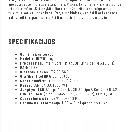
mėgautis sudėtingiausiais žaidimais. Viskas, ko jums reikia, yra stabilus
interneto ryšys. Užsisakykite šiandien ir žaiskite savo mėgstamus
žaidimus bet kur ir bet kada! Patys įsitikinkite, kad žaidimai debesyje
gali suteikti nepamirštamą žaidimo patirtį, nesvarbu, kur esate.
SPECIFIKACIJOS
Gamintojas:
Lenovo
Modelis:
M920Q Tiny
Procesorius:
Intel® Core™ i5-8500T (6M talpa, iki 3,10 GHz)
RAM:
16 GB
Kietasis diskas:
512 GB SSD
Grafika:
Intel HD Graphics 630
Garso plokštė:
integruota HD Audio
Ryšys:
LAN 10/100/1000, WiFi
Jungtys: USB
3.1 tipo A Gen 1, USB 3.1 tipo A Gen 2, USB 3.2
Gen 1 (3.1 Gen 1) tipo C, RJ45, HDMI, VGA (D-Sub), DisplayPort
Operacinė sistema:
Windows 10 Pro
Papildoma informacija:
USB WiFi adapteris įtrauktas