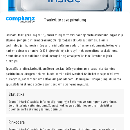
Tvarkykite savo privatumą
Siekdami teikti geriausią patirtį, mes ir mūsų partneriai naudojame tokias technologijas kaip
slapukai įrenginio informacijai saugoti ir (arba) pasiekti. Jei sutiksime su šiomis
„Intel Core i5-8500T“ procesorius
technologijomis, mes ir mūsų partneriai galėsime apdoroti asmens duomenis, tokius kaip
naršymo elgsena ar unikalūs ID šioje svetainėje, ir rodyti (ne)personalizuotus skelbimus.
Nesutikimas arba sutikimo atšaukimas gali neigiamai paveikti tam tikras funkcijas ir
Kompiuterio širdyje yra 8-osios kartos
„Intel Core i5-8500T“ šešių
funkcijas.
branduolių procesorius
, kurio taktinis dažnis „Turbo“ režimu siekia iki
3,5 GHz, todėl užtikrinamas sklandus veikimas net ir atliekant sudėtingas
Spustelėkite toliau, kad sutiktumėte su tuo, kas išdėstyta pirmiau, arba atlikite išsamius
biuro užduotis bei dirbant daugiafunkciniu režimu. Dėl mažos energijos
pasirinkimus. Jūsų pasirinkimai bus taikomi tik šiai svetainei. Galite bet kada pakeisti savo
suvartojimo (TDP 35 W) ir optimizuotos „Kaby Lake“ architektūros,
nustatymus, įskaitant sutikimo atšaukimą, naudodami Slapukų politikos perjungiklius arba
įrenginys užtikrina puikų kompiuterio galingumo ir energijos efektyvumo
spustelėdami ekrano apačioje esantį sutikimo tvarkymo mygtuką.
balansą.
Kompiuteris palaiko
DDR4 RAM atmintį
, kurią galima lengvai pritaikyti
Statistika
individualiems poreikiams – nuo paprastų užduočių iki sudėtingesnių
programų. Be to, modernių SSD diskų (įvairių talpų) naudojimas užtikrina
Saugoti ir (arba) pasiekti informaciją įrenginyje, Reklamos veiksmingumo vertinimas,
žaibišką sistemos ir programų paleidimą bei efektyvų duomenų
Vertinti turinio veiksmingumą, Suprasti, kokios yra auditorijos vertinant statistikos
perdavimą.
duomenis arba skirtingų šaltinių derinius.
Rinkodara
Saugoti ir (arba) pasiekti informaciją įrenginyje, Naudoti ribotus duomenis reklamai