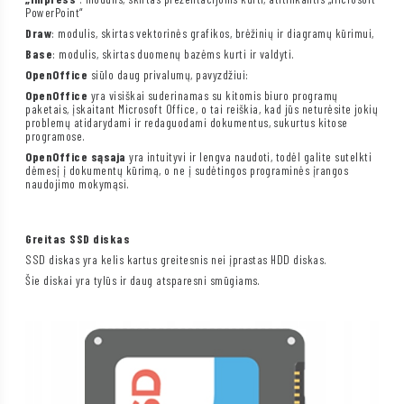
PowerPoint“
Draw
: modulis, skirtas vektorinės grafikos, brėžinių ir diagramų kūrimui,
Base
: modulis, skirtas duomenų bazėms kurti ir valdyti.
OpenOffice
siūlo daug privalumų, pavyzdžiui:
OpenOffice
yra visiškai suderinamas su kitomis biuro programų
paketais, įskaitant Microsoft Office, o tai reiškia, kad jūs neturėsite jokių
problemų atidarydami ir redaguodami dokumentus, sukurtus kitose
programose.
OpenOffice sąsaja
yra intuityvi ir lengva naudoti, todėl galite sutelkti
dėmesį į dokumentų kūrimą, o ne į sudėtingos programinės įrangos
naudojimo mokymąsi.
Greitas SSD diskas
SSD diskas yra kelis kartus greitesnis nei įprastas HDD diskas.
Šie diskai yra tylūs ir daug atsparesni smūgiams.