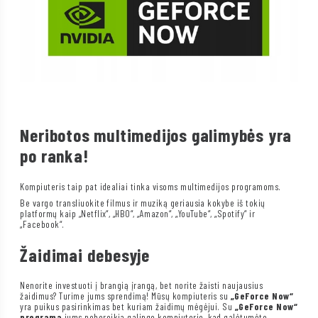
Neribotos multimedijos galimybės yra
po ranka!
Kompiuteris taip pat idealiai tinka visoms multimedijos programoms.
Be vargo transliuokite filmus ir muziką geriausia kokybe iš tokių
platformų kaip „Netflix“, „HBO“, „Amazon“, „YouTube“, „Spotify“ ir
„Facebook“.
Žaidimai debesyje
Nenorite investuoti į brangią įrangą, bet norite žaisti naujausius
žaidimus? Turime jums sprendimą! Mūsų kompiuteris su
„GeForce Now“
yra puikus pasirinkimas bet kuriam žaidimų mėgėjui. Su
„GeForce Now“
programa
jums nebereikia galingo kompiuterio, kad galėtumėte