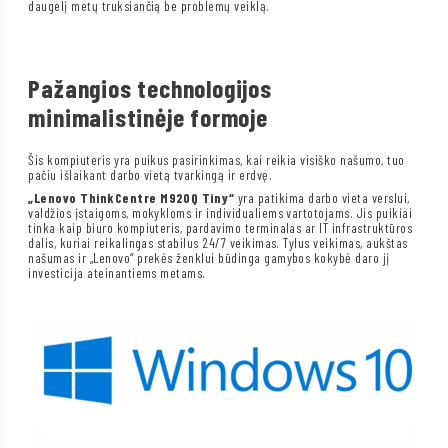
daugelį metų truksiančią be problemų veiklą.
Pažangios technologijos
minimalistinėje formoje
Šis kompiuteris yra puikus pasirinkimas, kai reikia visiško našumo, tuo
pačiu išlaikant darbo vietą tvarkingą ir erdvę.
„Lenovo ThinkCentre M920Q Tiny“
yra patikima darbo vieta verslui,
valdžios įstaigoms, mokykloms ir individualiems vartotojams. Jis puikiai
tinka kaip biuro kompiuteris, pardavimo terminalas ar IT infrastruktūros
dalis, kuriai reikalingas stabilus 24/7 veikimas. Tylus veikimas, aukštas
našumas ir „Lenovo“ prekės ženklui būdinga gamybos kokybė daro jį
investicija ateinantiems metams.