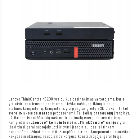
Lenovo ThinkCentre M920Q yra puikus pasirinkimas vartotojams, kurie
yra atviri naujiems sprendimams ir ieško našių, patikimų ir saugių
stalinės kompiuterių. Kompiuteris yra įrengtas greitu SSD disku ir
Intel
Core I5 8-osios kartos
procesoriumi. Tai
šešių branduolių
įrenginys,
užtikrinantis aukščiausią našumą ir optimalų energijos suvartojimą.
Kompiuteriai
„Lenovo“ kompiuteriai
iš
„ThinkCentre“ serijos
yra
išskirtinai gerai suprojektuoti ir tvirti įrenginiai, idealiai tinkami
kasdienėms užduotims atlikti. Kruopščiai atrinkti komponentai ir aukštos
kokybės medžiagos, naudojamos korpuso konstrukcijoje, garantuoja