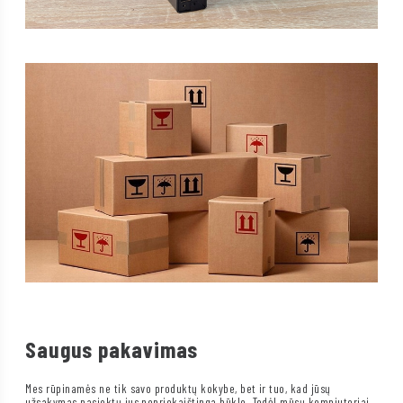
Saugus pakavimas
Mes rūpinamės ne tik savo produktų kokybe, bet ir tuo, kad jūsų
užsakymas pasiektų jus nepriekaištinga būkle. Todėl mūsų kompiuteriai