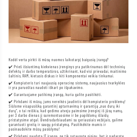
Kodėl verta pirkti iš mūsų nuomos laikotarpį baigusią įrangą?
✔️ Prieš išsiuntimą kiekvienas įrenginys yra patikrinamas dėl techninių
defektų ir darbo temperatūros, užtikrinant, kad visi prievadai, maitinimo
šaltinis, RAM, kietasis diskas ir kiti komponentai veikia tinkamai.
✔️ Kompiuteris turi naujausią operacinę sistemą, naujausius tvarkykles
ir yra paruoštas naudoti iškart po išpakavimo.
✔️ Garantuojame patikimą įrangą, kuria galite pasitikėti.
✔️ Pirkdami iš mūsų, jums nereikės jaudintis dėl kompiuterio problemų!
Siūlome visapusišką garantinį aptarnavimą ir garantiją „nuo durų iki
durų“, o tai reiškia, kad gedimo atveju paimsime įrenginį iš jūsų namų,
per 3 darbo dienas jį suremontuosime ir be papildomų išlaidų
pristatysime atgal. Bendradarbiaudami su geriausiais vežėjais, galime
garantuoti greitą ir saugų pristatymą. Pasitikėkite mumis ir
pasinaudokite mūsų pasiūlymu!
✔️ Pirkdami naudotą IT įrangą, ne tik sutaupote pinigų, bet ir padarote