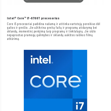
Intel® Core™ i7-6700T procesorius
Core i5 procesoriai padidina našumą ir atitinka vartotojų poreikius dėl
galios ir greičio. Jie užtikrina greitą failų ir programų atidarymą bei
sklandų, momentinį perėjimą tarp programų ir tinklalapių. Jie siūlo
nepaprastas pramogų galimybes ir sklandų aukštos raiškos filmų
atkūrimą.