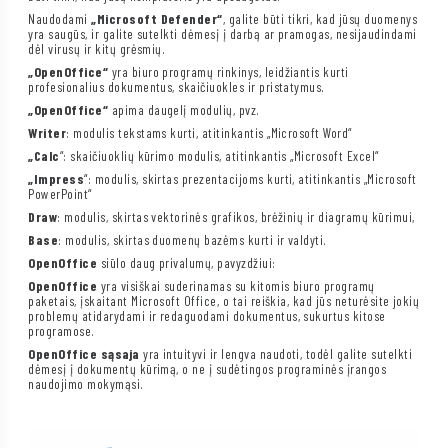
Naudodami
„Microsoft Defender“
, galite būti tikri, kad jūsų duomenys
yra saugūs, ir galite sutelkti dėmesį į darbą ar pramogas, nesijaudindami
dėl virusų ir kitų grėsmių.
„OpenOffice“
yra biuro programų rinkinys, leidžiantis kurti
profesionalius dokumentus, skaičiuokles ir pristatymus.
„OpenOffice“
apima daugelį modulių, pvz.
Writer
: modulis tekstams kurti, atitinkantis „Microsoft Word“
„Calc
“: skaičiuoklių kūrimo modulis, atitinkantis „Microsoft Excel“
„Impress
“: modulis, skirtas prezentacijoms kurti, atitinkantis „Microsoft
PowerPoint“
Draw
: modulis, skirtas vektorinės grafikos, brėžinių ir diagramų kūrimui,
Base
: modulis, skirtas duomenų bazėms kurti ir valdyti.
OpenOffice
siūlo daug privalumų, pavyzdžiui:
OpenOffice
yra visiškai suderinamas su kitomis biuro programų
paketais, įskaitant Microsoft Office, o tai reiškia, kad jūs neturėsite jokių
problemų atidarydami ir redaguodami dokumentus, sukurtus kitose
programose.
OpenOffice sąsaja
yra intuityvi ir lengva naudoti, todėl galite sutelkti
dėmesį į dokumentų kūrimą, o ne į sudėtingos programinės įrangos
naudojimo mokymąsi.