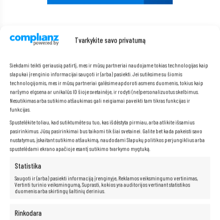
Pridėtas DisplayPort į VGA adapteris
Tvarkykite savo privatumą
Stalinis kompiuteris tiekiamas su praktišku DisplayPort į VGA adapteriu,
Siekdami teikti geriausią patirtį, mes ir mūsų partneriai naudojame tokias technologijas kaip
kuris leidžia lengvai prijungti senesnius monitorius prie modernios
slapukai įrenginio informacijai saugoti ir (arba) pasiekti. Jei sutiksime su šiomis
įrangos. Tai leidžia vartotojams naudoti turimus įrenginius be investicijų
technologijomis, mes ir mūsų partneriai galėsime apdoroti asmens duomenis, tokius kaip
į naujus ekranus. Adapteris užtikrina stabilų ryšį ir gerą vaizdo kokybę, o
tai reiškia patogumą ir didesnį lankstumą konfigūruojant darbo vietą.
naršymo elgsena ar unikalūs ID šioje svetainėje, ir rodyti (ne)personalizuotus skelbimus.
Nesutikimas arba sutikimo atšaukimas gali neigiamai paveikti tam tikras funkcijas ir
funkcijas.
Spustelėkite toliau, kad sutiktumėte su tuo, kas išdėstyta pirmiau, arba atlikite išsamius
pasirinkimus. Jūsų pasirinkimai bus taikomi tik šiai svetainei. Galite bet kada pakeisti savo
nustatymus, įskaitant sutikimo atšaukimą, naudodami Slapukų politikos perjungiklius arba
spustelėdami ekrano apačioje esantį sutikimo tvarkymo mygtuką.
Statistika
Saugoti ir (arba) pasiekti informaciją įrenginyje, Reklamos veiksmingumo vertinimas,
Vertinti turinio veiksmingumą, Suprasti, kokios yra auditorijos vertinant statistikos
duomenis arba skirtingų šaltinių derinius.
Rinkodara