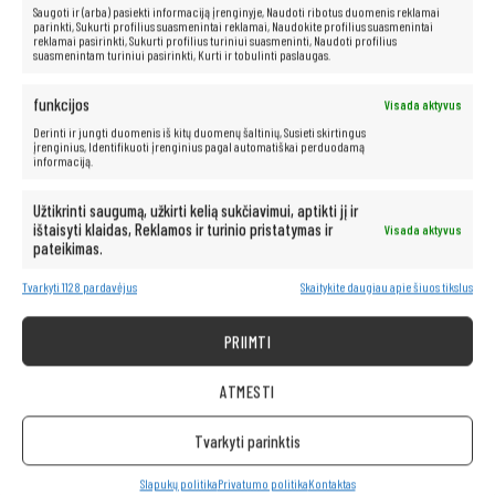
Saugoti ir (arba) pasiekti informaciją įrenginyje, Naudoti ribotus duomenis reklamai
parinkti, Sukurti profilius suasmenintai reklamai, Naudokite profilius suasmenintai
reklamai pasirinkti, Sukurti profilius turiniui suasmeninti, Naudoti profilius
suasmenintam turiniui pasirinkti, Kurti ir tobulinti paslaugas.
funkcijos
Visada aktyvus
Derinti ir jungti duomenis iš kitų duomenų šaltinių, Susieti skirtingus
įrenginius, Identifikuoti įrenginius pagal automatiškai perduodamą
informaciją.
Užtikrinti saugumą, užkirti kelią sukčiavimui, aptikti jį ir
ištaisyti klaidas, Reklamos ir turinio pristatymas ir
Visada aktyvus
pateikimas.
Neribotos multimedijos galimybės yra
Tvarkyti 1128 pardavėjus
Skaitykite daugiau apie šiuos tikslus
po ranka!
PRIIMTI
Kompiuteris taip pat idealiai tinka visoms multimedijos programoms.
Be vargo transliuokite filmus ir muziką geriausia kokybe iš tokių
ATMESTI
platformų kaip „Netflix“, „HBO“, „Amazon“, „YouTube“, „Spotify“ ir
„Facebook“.
Tvarkyti parinktis
Slapukų politika
Privatumo politika
Kontaktas