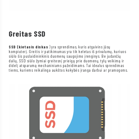
Greitas SSD
SSD (kietasis diskas
) yra sprendimas, kuris atgaivins jūsų
kompiuterį. Greitis ir patikimumas yra tik keletas iš privalumų, kuriuos
siūlo šis puslaidininkinis duomenų saugojimo įrenginys. Be judančių
dalių, SSD siūlo žymiai greitesnį prieigą prie duomenų, tylų veikimą ir
didelį atsparumą mechaniniams pažeidimams. Tai idealus sprendimas
tiems, kuriems reikalinga aukštos kokybės įranga darbui ar pramogoms.