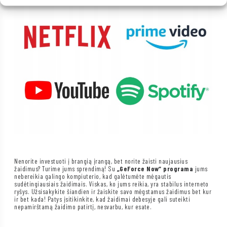
Nenorite investuoti į brangią įrangą, bet norite žaisti naujausius
žaidimus? Turime jums sprendimą! Su
„GeForce Now“ programa
jums
nebereikia galingo kompiuterio, kad galėtumėte mėgautis
sudėtingiausiais žaidimais. Viskas, ko jums reikia, yra stabilus interneto
ryšys. Užsisakykite šiandien ir žaiskite savo mėgstamus žaidimus bet kur
ir bet kada! Patys įsitikinkite, kad žaidimai debesyje gali suteikti
nepamirštamą žaidimo patirtį, nesvarbu, kur esate.