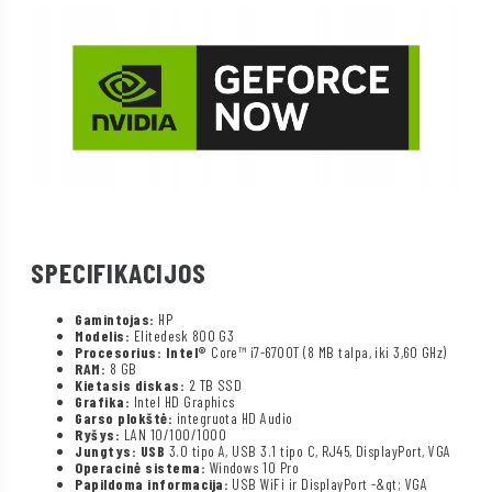
SPECIFIKACIJOS
Gamintojas:
HP
Modelis:
Elitedesk 800 G3
Procesorius: Intel®
Core™ i7-6700T (8 MB talpa, iki 3,60 GHz)
RAM:
8 GB
Kietasis diskas:
2 TB SSD
Grafika:
Intel HD Graphics
Garso plokštė:
integruota HD Audio
Ryšys:
LAN 10/100/1000
Jungtys: USB
3.0 tipo A, USB 3.1 tipo C, RJ45, DisplayPort, VGA
Operacinė sistema:
Windows 10 Pro
Papildoma informacija:
USB WiFi ir DisplayPort -&gt; VGA