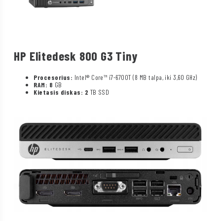
HP Elitedesk 800 G3 Tiny
Procesorius:
Intel® Core™ i7-6700T (8 MB talpa, iki 3,60 GHz)
RAM: 8
GB
Kietasis diskas: 2
TB SSD