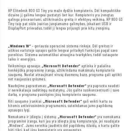
HP Elitedesk 800 G3 Tiny yra mažo dydžio kompiuteris. Dėl kompaktiško
dizaino jį galima lengvai pastatyti bet kur. Kompiuteris yra įrengtas
galingu procesoriumi, užtikrinančiu greitą ir efektyvų veikimą. HP 800 G3
Tiny taip pat siūlo įvairias jungiamumo galimybes, įskaitant USB ir
DisplayPort prievadus, todėl jį lengva prijungti prie kitų įrenginių.
„Windows 10“
– geriausia operacinė sistema rinkoje. Dėl greitos ir
aiškios vartotojo sąsajos galite lengvai pritaikyti funkcijas pagal savo
poreikius. Sistema automatiškai atnaujina tvarkykles, todėl sutaupote
laiko ir energijos.
Veiksminga apsauga:
„Microsoft Defender“
aptinka ir pašalina
kenkėjišką programinę įrangą, užtikrindama maksimalų kompiuterio
saugumą. Nuolat atnaujinant virusų duomenų bazę, programa gali aptikti
net naujausias grėsmes.
Naudojimo paprastumas:
„Microsoft Defender“
yra paprasta naudoti
ir nereikalauja sudėtingų nustatymų. Jūs galite susikoncentruoti į savo
darbą, o programa pasirūpins jūsų kompiuterio saugumu.
Kiti saugumo įrankiai:
„Microsoft Defender“
gali veikti kartu su
kitomis antivirusinėmis programomis, suteikdamas jums papildomą
apsaugos lygį.
Nemokama ir įdiegta į sistemą:
„Microsoft Defender“
yra nemokama
programinė įranga, kuri jau yra įdiegta jūsų kompiuteryje, jei naudojate
„Windows“. Jums nereikia jaudintis dėl papildomų išlaidų, o kartu galite
būti tikri, kad jūsų kompiuteris yra apsaugotas.