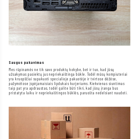
Saugus pakavimas
Mes rūpinamės ne tik savo produktų kokybe, bet ir tuo, kad jūsų
užsakymas pasiektų jus nepriekaištinga būkle. Todėl mūsų kompiuteriai
yra kruopščiai supakuoti specialioje pakuotėje ir tvirtose dėžėse,
pažymėtose įspėjamaisiais lipdukais kurjeriams. Kiekvienas siuntimas
taip pat yra apdraustas, todėl galite būti tikri, kad jūsų įranga bus
pristatyta laiku ir nepriekaištingos būklės, paruošta nedelsiant naudoti.