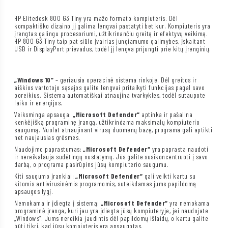
HP Elitedesk 800 G3 Tiny yra mažo formato kompiuteris. Dėl
kompaktiško dizaino jį galima lengvai pastatyti bet kur. Kompiuteris yra
įrengtas galingu procesoriumi, užtikrinančiu greitą ir efektyvų veikimą.
HP 800 G3 Tiny taip pat siūlo įvairias jungiamumo galimybes, įskaitant
USB ir DisplayPort prievadus, todėl jį lengva prijungti prie kitų įrenginių.
„Windows 10“
– geriausia operacinė sistema rinkoje. Dėl greitos ir
aiškios vartotojo sąsajos galite lengvai pritaikyti funkcijas pagal savo
poreikius. Sistema automatiškai atnaujina tvarkykles, todėl sutaupote
laiko ir energijos.
Veiksminga apsauga:
„Microsoft Defender“
aptinka ir pašalina
kenkėjišką programinę įrangą, užtikrindama maksimalų kompiuterio
saugumą. Nuolat atnaujinant virusų duomenų bazę, programa gali aptikti
net naujausias grėsmes.
Naudojimo paprastumas:
„Microsoft Defender“
yra paprasta naudoti
ir nereikalauja sudėtingų nustatymų. Jūs galite susikoncentruoti į savo
darbą, o programa pasirūpins jūsų kompiuterio saugumu.
Kiti saugumo įrankiai:
„Microsoft Defender“
gali veikti kartu su
kitomis antivirusinėmis programomis, suteikdamas jums papildomą
apsaugos lygį.
Nemokama ir įdiegta į sistemą:
„Microsoft Defender“
yra nemokama
programinė įranga, kuri jau yra įdiegta jūsų kompiuteryje, jei naudojate
„Windows“. Jums nereikia jaudintis dėl papildomų išlaidų, o kartu galite
būti tikri, kad jūsų kompiuteris yra apsaugotas.