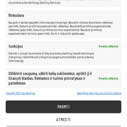
duomenis arba skirtingų šaltinių derinius.
Rinkodara
Saugoti ir (arba) pasiekti informaciją įrenginyje, Naudoti ribotus duomenis reklamai
parinkti, Sukurti profilius suasmenintai reklamai, Naudokite profilius suasmenintai
reklamai pasirinkti, Sukurti profilius turiniui suasmeninti, Naudoti profilius
suasmenintam turiniui pasirinkti, Kurti ir tobulinti paslaugas.
funkcijos
Visada aktyvus
Derinti ir jungti duomenis iš kitų duomenų šaltinių, Susieti skirtingus
įrenginius, Identifikuoti įrenginius pagal automatiškai perduodamą
informaciją.
Užtikrinti saugumą, užkirti kelią sukčiavimui, aptikti jį ir
ištaisyti klaidas, Reklamos ir turinio pristatymas ir
Visada aktyvus
pateikimas.
Tvarkyti 1128 pardavėjus
Skaitykite daugiau apie šiuos tikslus
PRIIMTI
Neribotos multimedijos galimybės yra
po ranka!
ATMESTI