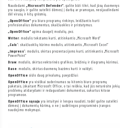
Naudodami
„Microsoft Defender“
, galite būti tikri, kad jūsų duomenys
yra saugūs, ir galite sutelkti dėmesį į darbą ar pramogas, nesijaudindami
dėl virusų ir kitų grėsmių.
„OpenOffice“
yra biuro programų rinkinys, leidžiantis kurti
profesionalius dokumentus, skaičiuokles ir pristatymus.
„OpenOffice“
apima daugelį modulių, pvz.
Writer
: modulis tekstams kurti, atitinkantis „Microsoft Word“
„Calc
“: skaičiuoklių kūrimo modulis, atitinkantis „Microsoft Excel“
„Impress
“: modulis, skirtas prezentacijoms kurti, atitinkantis „Microsoft
PowerPoint“
Draw
: modulis, skirtas vektorinės grafikos, brėžinių ir diagramų kūrimui,
Base
: modulis, skirtas duomenų bazėms kurti ir valdyti.
OpenOffice
siūlo daug privalumų, pavyzdžiui:
OpenOffice
yra visiškai suderinamas su kitomis biuro programų
paketais, įskaitant Microsoft Office, o tai reiškia, kad jūs neturėsite jokių
problemų atidarydami ir redaguodami dokumentus, sukurtus kitose
programose.
OpenOffice sąsaja
yra intuityvi ir lengva naudoti, todėl galite sutelkti
dėmesį į dokumentų kūrimą, o ne į sudėtingos programinės įrangos
naudojimo mokymąsi.