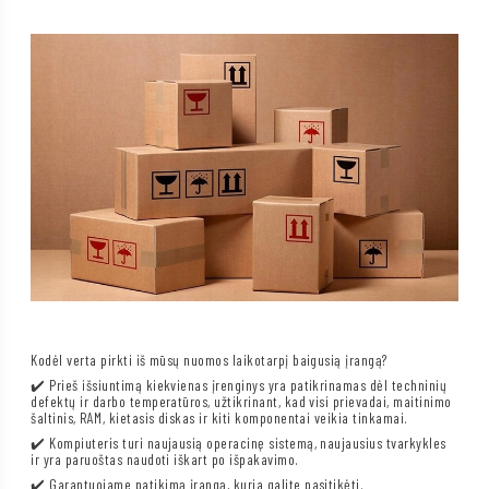
Kodėl verta pirkti iš mūsų nuomos laikotarpį baigusią įrangą?
✔️ Prieš išsiuntimą kiekvienas įrenginys yra patikrinamas dėl techninių
defektų ir darbo temperatūros, užtikrinant, kad visi prievadai, maitinimo
šaltinis, RAM, kietasis diskas ir kiti komponentai veikia tinkamai.
✔️ Kompiuteris turi naujausią operacinę sistemą, naujausius tvarkykles
ir yra paruoštas naudoti iškart po išpakavimo.
✔️ Garantuojame patikimą įrangą, kuria galite pasitikėti.