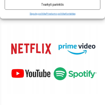
Kompiuteris taip pat idealiai tinka visoms multimedijos programoms.
Tvarkyti parinktis
Be vargo transliuokite filmus ir muziką geriausia kokybe iš tokių
platformų kaip „Netflix“, „HBO“, „Amazon“, „YouTube“, „Spotify“ ir
Slapukų politika
Privatumo politika
Kontaktas
„Facebook“.