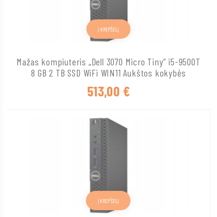
Į KREPŠELĮ
Mažas kompiuteris „Dell 3070 Micro Tiny“ i5-9500T
8 GB 2 TB SSD WiFi WIN11 Aukštos kokybės
513,00
€
Į KREPŠELĮ