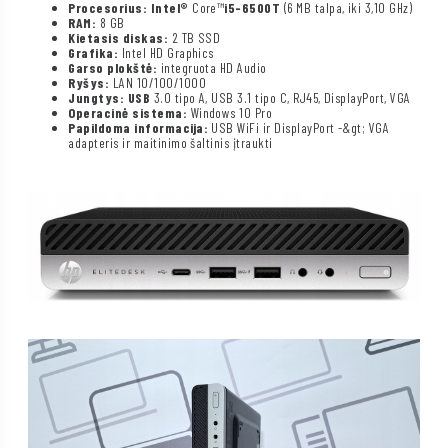
Procesorius: Intel®
Core™
i5-6500T
(6 MB talpa, iki 3,10 GHz)
RAM:
8 GB
Kietasis diskas:
2 TB SSD
Grafika:
Intel HD Graphics
Garso plokštė:
integruota HD Audio
Ryšys:
LAN 10/100/1000
Jungtys: USB
3.0 tipo A, USB 3.1 tipo C, RJ45, DisplayPort, VGA
Operacinė sistema:
Windows 10 Pro
Papildoma informacija:
USB WiFi ir DisplayPort -&gt; VGA
adapteris ir maitinimo šaltinis įtraukti