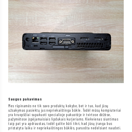
Saugus pakavimas
Mes rūpinamės ne tik savo produktų kokybe, bet ir tuo, kad jūsų
užsakymas pasiektų jus nepriekaištinga būkle. Todėl mūsų kompiuteriai
yra kruopščiai supakuoti specialioje pakuotėje ir tvirtose dėžėse,
pažymėtose įspėjamaisiais lipdukais kurjeriams. Kiekvienas siuntimas
taip pat yra apdraustas, todėl galite būti tikri, kad jūsų įranga bus
pristatyta laiku ir nepriekaištingos būklės, paruošta nedelsiant naudoti.