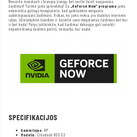
Nenorite investuoti į brangią įrangą, bet norite žaisti naujausius
žaidimus? Turime jums sprendimą! Su
„GeForce Now“ programa
jums
nebereikia galingo kompiuterio, kad galėtumėte mėgautis
sudėtingiausiais žaidimais. Viskas, ko jums reikia, yra stabilus interneto
ryšys. Užsisakykite šiandien ir žaiskite savo mėgstamus žaidimus bet kur
ir bet kada! Patys įsitikinkite, kad žaidimai debesyje gali suteikti
nepamirštamą žaidimo patirtį, nesvarbu, kur esate.
SPECIFIKACIJOS
Gamintojas:
HP
Modelis:
Elitedesk 800 G3