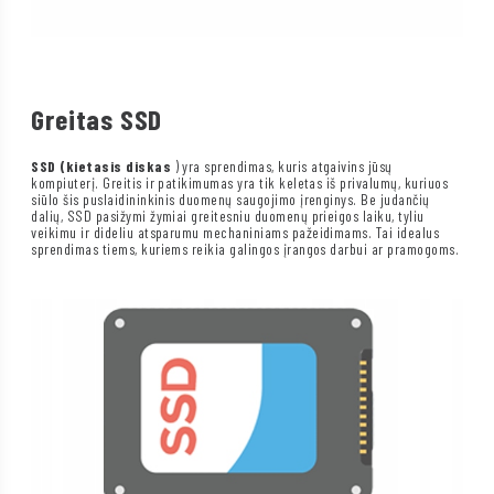
Greitas SSD
SSD (kietasis diskas
) yra sprendimas, kuris atgaivins jūsų
kompiuterį. Greitis ir patikimumas yra tik keletas iš privalumų, kuriuos
siūlo šis puslaidininkinis duomenų saugojimo įrenginys. Be judančių
dalių, SSD pasižymi žymiai greitesniu duomenų prieigos laiku, tyliu
veikimu ir dideliu atsparumu mechaniniams pažeidimams. Tai idealus
sprendimas tiems, kuriems reikia galingos įrangos darbui ar pramogoms.