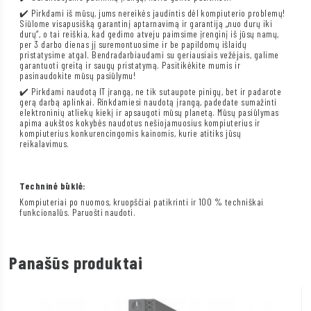
✔️ Pirkdami iš mūsų, jums nereikės jaudintis dėl kompiuterio problemų!
Siūlome visapusišką garantinį aptarnavimą ir garantiją „nuo durų iki
durų“, o tai reiškia, kad gedimo atveju paimsime įrenginį iš jūsų namų,
per 3 darbo dienas jį suremontuosime ir be papildomų išlaidų
pristatysime atgal. Bendradarbiaudami su geriausiais vežėjais, galime
garantuoti greitą ir saugų pristatymą. Pasitikėkite mumis ir
pasinaudokite mūsų pasiūlymu!
✔️ Pirkdami naudotą IT įrangą, ne tik sutaupote pinigų, bet ir padarote
gerą darbą aplinkai. Rinkdamiesi naudotą įrangą, padedate sumažinti
elektroninių atliekų kiekį ir apsaugoti mūsų planetą. Mūsų pasiūlymas
apima aukštos kokybės naudotus nešiojamuosius kompiuterius ir
kompiuterius konkurencingomis kainomis, kurie atitiks jūsų
reikalavimus.
Techninė būklė:
Kompiuteriai po nuomos, kruopščiai patikrinti ir 100 % techniškai
funkcionalūs. Paruošti naudoti.
Panašūs produktai