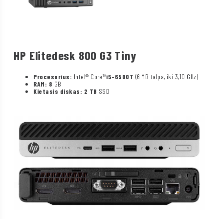
HP Elitedesk 800 G3 Tiny
Procesorius:
Intel® Core™
i5-6500T
(6 MB talpa, iki 3,10 GHz)
RAM: 8
GB
Kietasis diskas: 2 TB
SSD