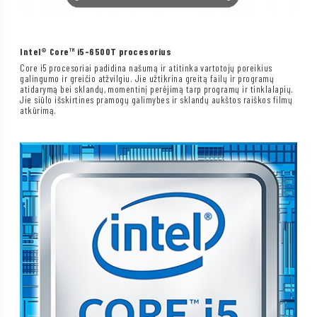
Intel® Core™ i5-6500T procesorius
Core i5 procesoriai padidina našumą ir atitinka vartotojų poreikius
galingumo ir greičio atžvilgiu. Jie užtikrina greitą failų ir programų
atidarymą bei sklandų, momentinį perėjimą tarp programų ir tinklalapių.
Jie siūlo išskirtines pramogų galimybes ir sklandų aukštos raiškos filmų
atkūrimą.