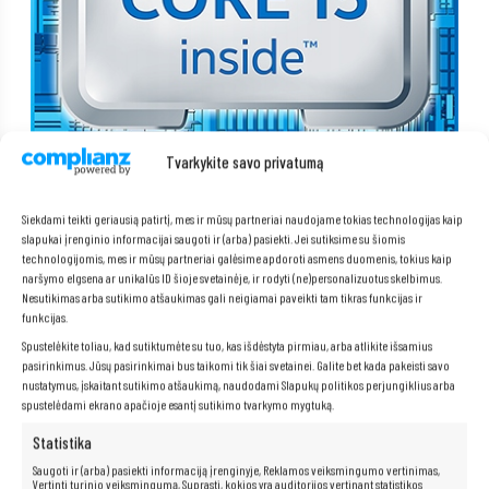
Tvarkykite savo privatumą
Siekdami teikti geriausią patirtį, mes ir mūsų partneriai naudojame tokias technologijas kaip
Pridėtas DisplayPort į VGA adapteris
slapukai įrenginio informacijai saugoti ir (arba) pasiekti. Jei sutiksime su šiomis
technologijomis, mes ir mūsų partneriai galėsime apdoroti asmens duomenis, tokius kaip
naršymo elgsena ar unikalūs ID šioje svetainėje, ir rodyti (ne)personalizuotus skelbimus.
Stalinis kompiuteris tiekiamas su praktišku DisplayPort į VGA adapteriu,
Nesutikimas arba sutikimo atšaukimas gali neigiamai paveikti tam tikras funkcijas ir
kuris leidžia sklandžiai prijungti senesnius monitorius prie modernios
įrangos. Tai leidžia vartotojams naudoti turimus įrenginius be investicijų
funkcijas.
į naujus ekranus. Adapteris užtikrina stabilų ryšį ir gerą vaizdo kokybę, o
Spustelėkite toliau, kad sutiktumėte su tuo, kas išdėstyta pirmiau, arba atlikite išsamius
tai reiškia patogumą ir didesnį lankstumą konfigūruojant darbo vietą.
pasirinkimus. Jūsų pasirinkimai bus taikomi tik šiai svetainei. Galite bet kada pakeisti savo
nustatymus, įskaitant sutikimo atšaukimą, naudodami Slapukų politikos perjungiklius arba
spustelėdami ekrano apačioje esantį sutikimo tvarkymo mygtuką.
Statistika
Saugoti ir (arba) pasiekti informaciją įrenginyje, Reklamos veiksmingumo vertinimas,
Vertinti turinio veiksmingumą, Suprasti, kokios yra auditorijos vertinant statistikos