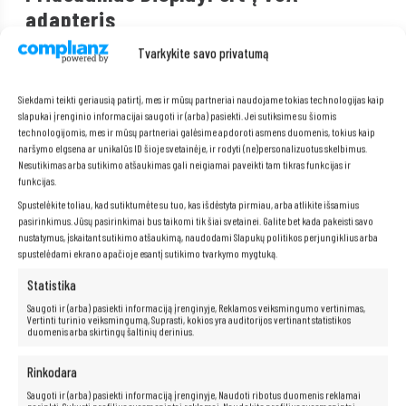
adapteris
Tvarkykite savo privatumą
Stalinis kompiuteris tiekiamas su praktišku DisplayPort į VGA adapteriu,
kuris leidžia lengvai prijungti senesnius monitorius prie modernios
įrangos. Tai leidžia vartotojams naudoti turimus įrenginius be būtinybės
investuoti į naujus ekranus. Adapteris užtikrina stabilų ryšį ir gerą vaizdo
Siekdami teikti geriausią patirtį, mes ir mūsų partneriai naudojame tokias technologijas kaip
kokybę, o tai reiškia patogumą ir didesnį lankstumą konfigūruojant
slapukai įrenginio informacijai saugoti ir (arba) pasiekti. Jei sutiksime su šiomis
darbo vietą.
technologijomis, mes ir mūsų partneriai galėsime apdoroti asmens duomenis, tokius kaip
naršymo elgsena ar unikalūs ID šioje svetainėje, ir rodyti (ne)personalizuotus skelbimus.
Nesutikimas arba sutikimo atšaukimas gali neigiamai paveikti tam tikras funkcijas ir
funkcijas.
Spustelėkite toliau, kad sutiktumėte su tuo, kas išdėstyta pirmiau, arba atlikite išsamius
pasirinkimus. Jūsų pasirinkimai bus taikomi tik šiai svetainei. Galite bet kada pakeisti savo
nustatymus, įskaitant sutikimo atšaukimą, naudodami Slapukų politikos perjungiklius arba
spustelėdami ekrano apačioje esantį sutikimo tvarkymo mygtuką.
Statistika
Saugoti ir (arba) pasiekti informaciją įrenginyje, Reklamos veiksmingumo vertinimas,
Vertinti turinio veiksmingumą, Suprasti, kokios yra auditorijos vertinant statistikos
duomenis arba skirtingų šaltinių derinius.
Rinkodara
Saugoti ir (arba) pasiekti informaciją įrenginyje, Naudoti ribotus duomenis reklamai