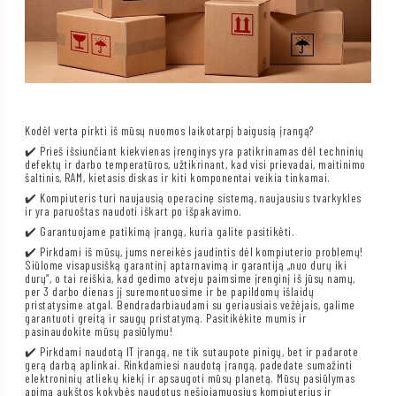
Kodėl verta pirkti iš mūsų nuomos laikotarpį baigusią įrangą?
✔️ Prieš išsiunčiant kiekvienas įrenginys yra patikrinamas dėl techninių
defektų ir darbo temperatūros, užtikrinant, kad visi prievadai, maitinimo
šaltinis, RAM, kietasis diskas ir kiti komponentai veikia tinkamai.
✔️ Kompiuteris turi naujausią operacinę sistemą, naujausius tvarkykles
ir yra paruoštas naudoti iškart po išpakavimo.
✔️ Garantuojame patikimą įrangą, kuria galite pasitikėti.
✔️ Pirkdami iš mūsų, jums nereikės jaudintis dėl kompiuterio problemų!
Siūlome visapusišką garantinį aptarnavimą ir garantiją „nuo durų iki
durų“, o tai reiškia, kad gedimo atveju paimsime įrenginį iš jūsų namų,
per 3 darbo dienas jį suremontuosime ir be papildomų išlaidų
pristatysime atgal. Bendradarbiaudami su geriausiais vežėjais, galime
garantuoti greitą ir saugų pristatymą. Pasitikėkite mumis ir
pasinaudokite mūsų pasiūlymu!
✔️ Pirkdami naudotą IT įrangą, ne tik sutaupote pinigų, bet ir padarote
gerą darbą aplinkai. Rinkdamiesi naudotą įrangą, padedate sumažinti
elektroninių atliekų kiekį ir apsaugoti mūsų planetą. Mūsų pasiūlymas
apima aukštos kokybės naudotus nešiojamuosius kompiuterius ir