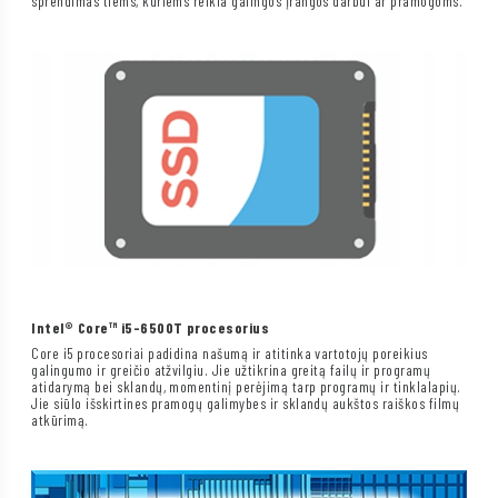
sprendimas tiems, kuriems reikia galingos įrangos darbui ar pramogoms.
Intel® Core™ i5-6500T procesorius
Core i5 procesoriai padidina našumą ir atitinka vartotojų poreikius
galingumo ir greičio atžvilgiu. Jie užtikrina greitą failų ir programų
atidarymą bei sklandų, momentinį perėjimą tarp programų ir tinklalapių.
Jie siūlo išskirtines pramogų galimybes ir sklandų aukštos raiškos filmų
atkūrimą.