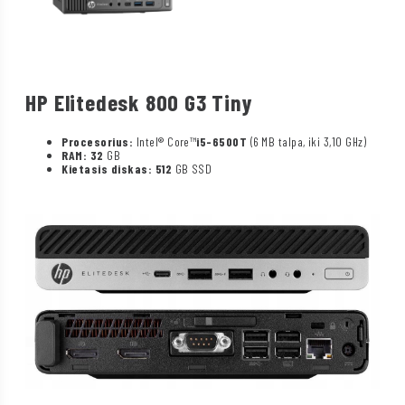
HP Elitedesk 800 G3 Tiny
Procesorius:
Intel® Core™
i5-6500T
(6 MB talpa, iki 3,10 GHz)
RAM: 32
GB
Kietasis diskas: 512
GB SSD