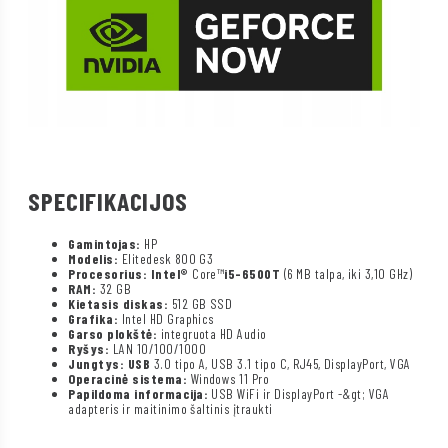
SPECIFIKACIJOS
Gamintojas:
HP
Modelis:
Elitedesk 800 G3
Procesorius: Intel®
Core™
i5-6500T
(6 MB talpa, iki 3,10 GHz)
RAM:
32 GB
Kietasis diskas:
512 GB SSD
Grafika:
Intel HD Graphics
Garso plokštė:
integruota HD Audio
Ryšys:
LAN 10/100/1000
Jungtys: USB
3.0 tipo A, USB 3.1 tipo C, RJ45, DisplayPort, VGA
Operacinė sistema:
Windows 11 Pro
Papildoma informacija:
USB WiFi ir DisplayPort -&gt; VGA
adapteris ir maitinimo šaltinis įtraukti