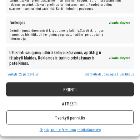
parinkti, Sukurti profilius suasmenintai reklamai, Naudokite profilius suasmenintai
reklamai pasirinkti, Sukurti profilius turiniui suasmeninti, Naudoti profilius
suasmenintam turiniui pasirinkti, Kurti ir tobulinti paslaugas.
funkcijos
Visada aktyvus
Derinti ir jungti duomenis iš kitų duomenų šaltinių, Susieti skirtingus
įrenginius, Identifikuoti įrenginius pagal automatiškai perduodamą
informaciją.
Užtikrinti saugumą, užkirti kelią sukčiavimui, aptikti jį ir
ištaisyti klaidas, Reklamos ir turinio pristatymas ir
Visada aktyvus
Neribotos multimedijos galimybės yra
pateikimas.
po ranka!
Tvarkyti 1129 pardavėjus
Skaitykite daugiau apie šiuos tikslus
Kompiuteris taip pat idealiai tinka visoms multimedijos programoms.
PRIIMTI
Be vargo transliuokite filmus ir muziką geriausia kokybe iš tokių
platformų kaip „Netflix“, „HBO“, „Amazon“, „YouTube“, „Spotify“ ir
„Facebook“.
ATMESTI
Tvarkyti parinktis
Slapukų politika
Privatumo politika
Kontaktas