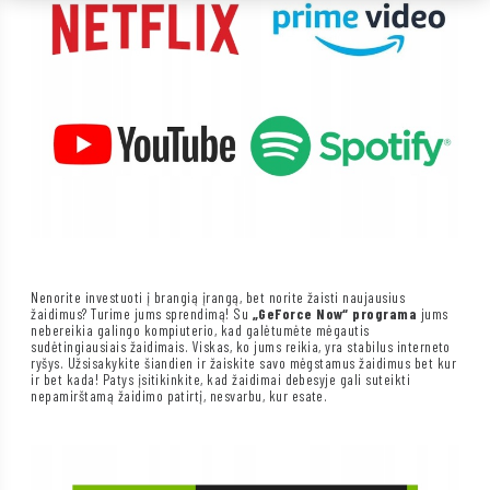
Nenorite investuoti į brangią įrangą, bet norite žaisti naujausius
žaidimus? Turime jums sprendimą! Su
„GeForce Now“ programa
jums
nebereikia galingo kompiuterio, kad galėtumėte mėgautis
sudėtingiausiais žaidimais. Viskas, ko jums reikia, yra stabilus interneto
ryšys. Užsisakykite šiandien ir žaiskite savo mėgstamus žaidimus bet kur
ir bet kada! Patys įsitikinkite, kad žaidimai debesyje gali suteikti
nepamirštamą žaidimo patirtį, nesvarbu, kur esate.