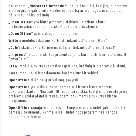
Naudodami
„Microsoft Defender“
, galite būti tikri, kad jūsų duomenys
yra saugūs, ir galite sutelkti dėmesį į darbą ar pramogas, nesijaudindami
dėl virusų ir kitų grėsmių.
„OpenOffice“
yra biuro programų rinkinys, leidžiantis kurti
profesionalius dokumentus, skaičiuokles ir pristatymus.
„OpenOffice“
apima daugelį modulių, pvz.
Writer
: modulis tekstams kurti, atitinkantis „Microsoft Word“
„Calc
“: skaičiuoklių kūrimo modulis, atitinkantis „Microsoft Excel“
„Impress
“: modulis, skirtas prezentacijoms kurti, atitinkantis „Microsoft
PowerPoint“
Draw
: modulis, skirtas vektorinės grafikos, brėžinių ir diagramų kūrimui,
Base
: modulis, skirtas duomenų bazėms kurti ir valdyti.
OpenOffice
siūlo daug privalumų, pavyzdžiui:
OpenOffice
yra visiškai suderinamas su kitomis biuro programų
paketais, įskaitant Microsoft Office, o tai reiškia, kad jūs neturėsite jokių
problemų atidarydami ir redaguodami dokumentus, sukurtus kitose
programose.
OpenOffice sąsaja
yra intuityvi ir lengva naudoti, todėl galite sutelkti
dėmesį į dokumentų kūrimą, o ne į sudėtingos programinės įrangos
naudojimo mokymąsi.