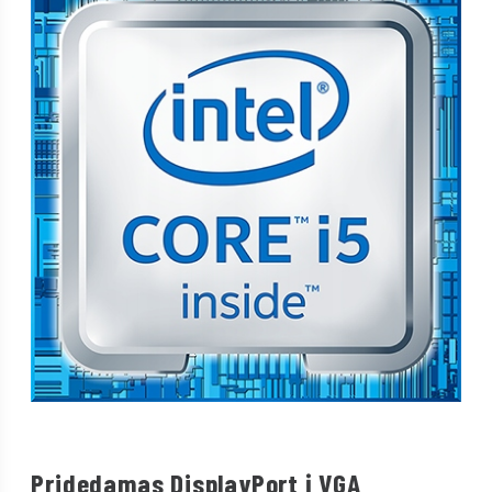
Pridedamas DisplayPort į VGA