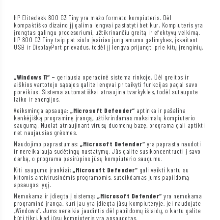
HP Elitedesk 800 G3 Tiny yra mažo formato kompiuteris. Dėl
kompaktiško dizaino jį galima lengvai pastatyti bet kur. Kompiuteris yra
įrengtas galingu procesoriumi, užtikrinančiu greitą ir efektyvų veikimą.
HP 800 G3 Tiny taip pat siūlo įvairias jungiamumo galimybes, įskaitant
USB ir DisplayPort prievadus, todėl jį lengva prijungti prie kitų įrenginių.
„Windows 11“ –
geriausia operacinė sistema rinkoje. Dėl greitos ir
aiškios vartotojo sąsajos galite lengvai pritaikyti funkcijas pagal savo
poreikius. Sistema automatiškai atnaujina tvarkykles, todėl sutaupote
laiko ir energijos.
Veiksminga apsauga:
„Microsoft Defender“
aptinka ir pašalina
kenkėjišką programinę įrangą, užtikrindamas maksimalų kompiuterio
saugumą. Nuolat atnaujinant virusų duomenų bazę, programa gali aptikti
net naujausias grėsmes.
Naudojimo paprastumas:
„Microsoft Defender“
yra paprasta naudoti
ir nereikalauja sudėtingų nustatymų. Jūs galite susikoncentruoti į savo
darbą, o programa pasirūpins jūsų kompiuterio saugumu.
Kiti saugumo įrankiai:
„Microsoft Defender“
gali veikti kartu su
kitomis antivirusinėmis programomis, suteikdamas jums papildomą
apsaugos lygį.
Nemokama ir įdiegta į sistemą:
„Microsoft Defender“
yra nemokama
programinė įranga, kuri jau yra įdiegta jūsų kompiuteryje, jei naudojate
„Windows“. Jums nereikia jaudintis dėl papildomų išlaidų, o kartu galite
būti tikri, kad jūsų kompiuteris yra apsaugotas.