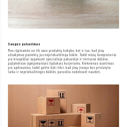
Saugus pakavimas
Mes rūpinamės ne tik savo produktų kokybe, bet ir tuo, kad jūsų
užsakymas pasiektų jus nepriekaištinga būkle. Todėl mūsų kompiuteriai
yra kruopščiai supakuoti specialioje pakuotėje ir tvirtuose dėžėse,
pažymėtose įspėjamaisiais lipdukais kurjeriams. Kiekvienas siuntimas
yra apdraustas, todėl galite būti tikri, kad jūsų įranga bus pristatyta
laiku ir nepriekaištingos būklės, paruošta nedelsiant naudoti.