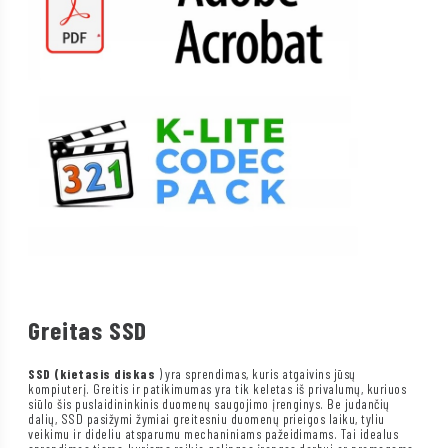
Greitas SSD
SSD (kietasis diskas
) yra sprendimas, kuris atgaivins jūsų
kompiuterį. Greitis ir patikimumas yra tik keletas iš privalumų, kuriuos
siūlo šis puslaidininkinis duomenų saugojimo įrenginys. Be judančių
dalių, SSD pasižymi žymiai greitesniu duomenų prieigos laiku, tyliu
veikimu ir dideliu atsparumu mechaniniams pažeidimams. Tai idealus