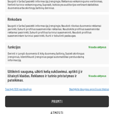
Saugoti ir (arba) pasiekti informaciją įrenginyje, Reklamos veiksmingumo vertinimas,
Vertinti turinio veiksmingumą, Suprasti, kokios yra auditorijos vertinant statistikos
duomenis arba skirtingų šaltinių derinius.
Rinkodara
Saugoti ir (arba) pasiekti informaciją įrenginyje, Naudoti ribotus duomenis reklamai
parinkti, Sukurti profilius suasmenintai reklamai, Naudokite profilius suasmenintai
reklamai pasirinkti, Sukurti profilius turiniui suasmeninti, Naudoti profilius
suasmenintam turiniui pasirinkti, Kurti ir tobulinti paslaugas.
funkcijos
Visada aktyvus
Derinti ir jungti duomenis iš kitų duomenų šaltinių, Susieti skirtingus
įrenginius, Identifikuoti įrenginius pagal automatiškai perduodamą
informaciją.
Užtikrinti saugumą, užkirti kelią sukčiavimui, aptikti jį ir
ištaisyti klaidas, Reklamos ir turinio pristatymas ir
Visada aktyvus
pateikimas.
Tvarkyti 1128 pardavėjus
Skaitykite daugiau apie šiuos tikslus
PRIIMTI
Neribotos multimedijos galimybės – po
ATMESTI