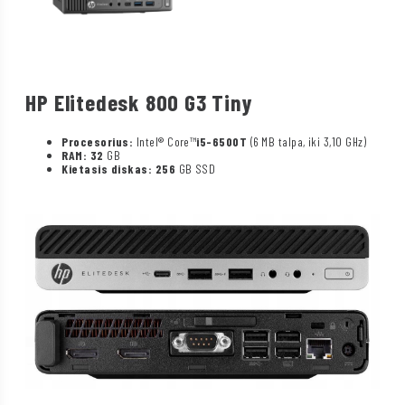
HP Elitedesk 800 G3 Tiny
Procesorius:
Intel® Core™
i5-6500T
(6 MB talpa, iki 3,10 GHz)
RAM: 32
GB
Kietasis diskas: 256
GB SSD