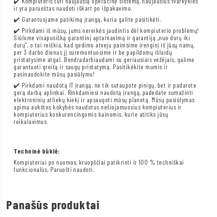
✔️ Kompiuteris turi naujausią operacinę sistemą, naujausius tvarkykles
ir yra paruoštas naudoti iškart po išpakavimo.
✔️ Garantuojame patikimą įrangą, kuria galite pasitikėti.
✔️ Pirkdami iš mūsų, jums nereikės jaudintis dėl kompiuterio problemų!
Siūlome visapusišką garantinį aptarnavimą ir garantiją „nuo durų iki
durų“, o tai reiškia, kad gedimo atveju paimsime įrenginį iš jūsų namų,
per 3 darbo dienas jį suremontuosime ir be papildomų išlaidų
pristatysime atgal. Bendradarbiaudami su geriausiais vežėjais, galime
garantuoti greitą ir saugų pristatymą. Pasitikėkite mumis ir
pasinaudokite mūsų pasiūlymu!
✔️ Pirkdami naudotą IT įrangą, ne tik sutaupote pinigų, bet ir padarote
gerą darbą aplinkai. Rinkdamiesi naudotą įrangą, padedate sumažinti
elektroninių atliekų kiekį ir apsaugoti mūsų planetą. Mūsų pasiūlymas
apima aukštos kokybės naudotus nešiojamuosius kompiuterius ir
kompiuterius konkurencingomis kainomis, kurie atitiks jūsų
reikalavimus.
Techninė būklė:
Kompiuteriai po nuomos, kruopščiai patikrinti ir 100 % techniškai
funkcionalūs. Paruošti naudoti.
Panašūs produktai