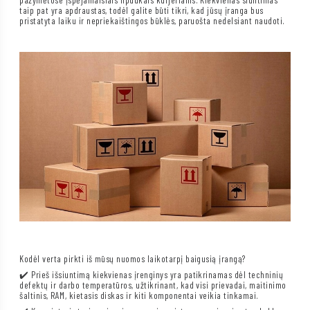
taip pat yra apdraustas, todėl galite būti tikri, kad jūsų įranga bus
pristatyta laiku ir nepriekaištingos būklės, paruošta nedelsiant naudoti.
Kodėl verta pirkti iš mūsų nuomos laikotarpį baigusią įrangą?
✔️ Prieš išsiuntimą kiekvienas įrenginys yra patikrinamas dėl techninių
defektų ir darbo temperatūros, užtikrinant, kad visi prievadai, maitinimo
šaltinis, RAM, kietasis diskas ir kiti komponentai veikia tinkamai.