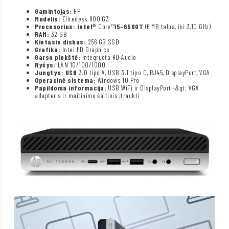
Gamintojas:
HP
Modelis:
Elitedesk 800 G3
Procesorius: Intel®
Core™
i5-6500T
(6 MB talpa, iki 3,10 GHz)
RAM:
32 GB
Kietasis diskas:
256 GB SSD
Grafika:
Intel HD Graphics
Garso plokštė:
integruota HD Audio
Ryšys:
LAN 10/100/1000
Jungtys: USB
3.0 tipo A, USB 3.1 tipo C, RJ45, DisplayPort, VGA
Operacinė sistema:
Windows 10 Pro
Papildoma informacija:
USB WiFi ir DisplayPort -&gt; VGA
adapteris ir maitinimo šaltinis įtraukti