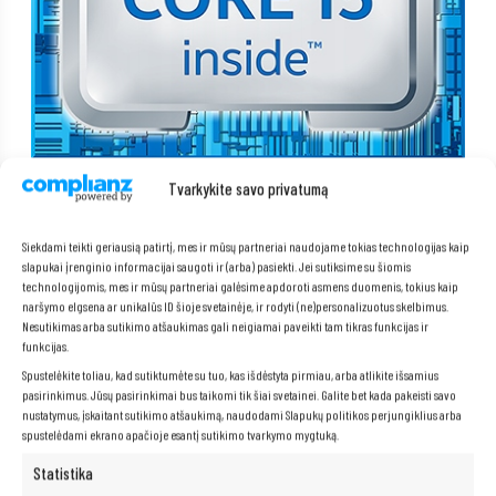
Tvarkykite savo privatumą
Pridedamas DisplayPort į VGA
Siekdami teikti geriausią patirtį, mes ir mūsų partneriai naudojame tokias technologijas kaip
adapteris
slapukai įrenginio informacijai saugoti ir (arba) pasiekti. Jei sutiksime su šiomis
technologijomis, mes ir mūsų partneriai galėsime apdoroti asmens duomenis, tokius kaip
naršymo elgsena ar unikalūs ID šioje svetainėje, ir rodyti (ne)personalizuotus skelbimus.
Stalinis kompiuteris tiekiamas su praktišku DisplayPort į VGA adapteriu,
Nesutikimas arba sutikimo atšaukimas gali neigiamai paveikti tam tikras funkcijas ir
kuris leidžia lengvai prijungti senesnius monitorius prie modernios
funkcijas.
įrangos. Tai leidžia vartotojams naudoti turimus įrenginius be investicijų
į naujus ekranus. Adapteris užtikrina stabilų ryšį ir gerą vaizdo kokybę, o
Spustelėkite toliau, kad sutiktumėte su tuo, kas išdėstyta pirmiau, arba atlikite išsamius
tai reiškia darbo komfortą ir didesnį darbo vietos konfigūravimo
pasirinkimus. Jūsų pasirinkimai bus taikomi tik šiai svetainei. Galite bet kada pakeisti savo
lankstumą.
nustatymus, įskaitant sutikimo atšaukimą, naudodami Slapukų politikos perjungiklius arba
spustelėdami ekrano apačioje esantį sutikimo tvarkymo mygtuką.
Statistika