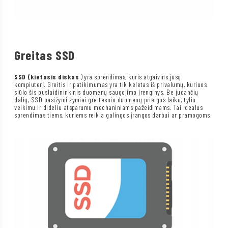
Greitas SSD
SSD (kietasis diskas
) yra sprendimas, kuris atgaivins jūsų
kompiuterį. Greitis ir patikimumas yra tik keletas iš privalumų, kuriuos
siūlo šis puslaidininkinis duomenų saugojimo įrenginys. Be judančių
dalių, SSD pasižymi žymiai greitesniu duomenų prieigos laiku, tyliu
veikimu ir dideliu atsparumu mechaniniams pažeidimams. Tai idealus
sprendimas tiems, kuriems reikia galingos įrangos darbui ar pramogoms.