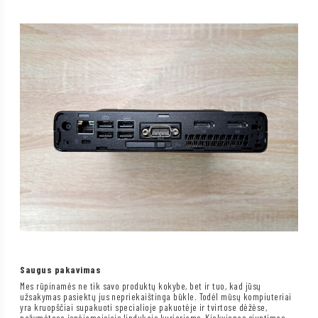
Saugus pakavimas
Mes rūpinamės ne tik savo produktų kokybe, bet ir tuo, kad jūsų
užsakymas pasiektų jus nepriekaištinga būkle. Todėl mūsų kompiuteriai
yra kruopščiai supakuoti specialioje pakuotėje ir tvirtose dėžėse,
pažymėtose įspėjamaisiais lipdukais kurjeriams. Kiekvienas siuntimas