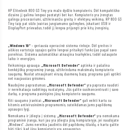
HP Elitedesk 800 G3 Tiny yra mažo dydžio kompiuteris. Dėl kompaktiško
dizaino jį galima lengvai pastatyti bet kur. Kompiuteris yra įrengtas
galingu procesoriumi, užtikrinančiu greitą ir efektyvų veikimą. HP 800 G3
Tiny taip pat siūlo įvairias jungiamumo galimybes, įskaitant USB ir
DisplayPort prievadus, todėl jį lengva prijungti prie kitų įrenginių.
„Windows 10“
– geriausia operacinė sistema rinkoje. Dėl greitos ir
aiškios vartotojo sąsajos galite lengvai pritaikyti funkcijas pagal savo
poreikius. Sistema automatiškai atnaujina tvarkykles, todėl sutaupote
laiko ir energijos.
Veiksminga apsauga:
„Microsoft Defender“
aptinka ir pašalina
kenkėjišką programinę įrangą, užtikrindama maksimalų kompiuterio
saugumą. Nuolat atnaujinant virusų duomenų bazę, programa gali aptikti
net naujausias grėsmes.
Naudojimo paprastumas:
„Microsoft Defender“
yra paprasta naudoti
ir nereikalauja sudėtingų nustatymų. Jūs galite susikoncentruoti į savo
darbą, o programa pasirūpins jūsų kompiuterio saugumu.
Kiti saugumo įrankiai:
„Microsoft Defender“
gali veikti kartu su
kitomis antivirusinėmis programomis, suteikdamas jums papildomą
apsaugos lygį.
Nemokama ir įdiegta į sistemą:
„Microsoft Defender“
yra nemokama
programinė įranga, kuri jau yra įdiegta jūsų kompiuteryje, jei naudojate
„Windows“. Jums nereikia jaudintis dėl papildomų išlaidų, o kartu galite
būti tikri, kad jūsų kompiuteris yra apsaugotas.