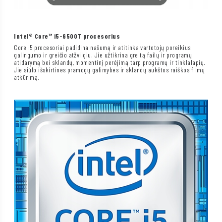
Intel® Core™ i5-6500T procesorius
Core i5 procesoriai padidina našumą ir atitinka vartotojų poreikius
galingumo ir greičio atžvilgiu. Jie užtikrina greitą failų ir programų
atidarymą bei sklandų, momentinį perėjimą tarp programų ir tinklalapių.
Jie siūlo išskirtines pramogų galimybes ir sklandų aukštos raiškos filmų
atkūrimą.