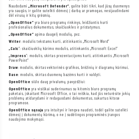
Naudodami
„Microsoft Defender“
, galite būti tikri, kad jūsų duomenys
yra saugūs, ir galite sutelkti dėmesį į darbą ar pramogas, nesijaudindami
dėl virusų ir kitų grėsmių.
„OpenOffice“
yra biuro programų rinkinys, leidžiantis kurti
profesionalius dokumentus, skaičiuokles ir pristatymus.
„OpenOffice“
apima daugelį modulių, pvz.
Writer
: modulis tekstams kurti, atitinkantis „Microsoft Word“
„Calc
“: skaičiuoklių kūrimo modulis, atitinkantis „Microsoft Excel“
„Impress
“: modulis, skirtas prezentacijoms kurti, atitinkantis „Microsoft
PowerPoint“
Draw
: modulis, skirtas vektorinės grafikos, brėžinių ir diagramų kūrimui,
Base
: modulis, skirtas duomenų bazėms kurti ir valdyti.
OpenOffice
siūlo daug privalumų, pavyzdžiui:
OpenOffice
yra visiškai suderinamas su kitomis biuro programų
paketais, įskaitant Microsoft Office, o tai reiškia, kad jūs neturėsite jokių
problemų atidarydami ir redaguodami dokumentus, sukurtus kitose
programose.
OpenOffice sąsaja
yra intuityvi ir lengva naudoti, todėl galite sutelkti
dėmesį į dokumentų kūrimą, o ne į sudėtingos programinės įrangos
naudojimo mokymąsi.