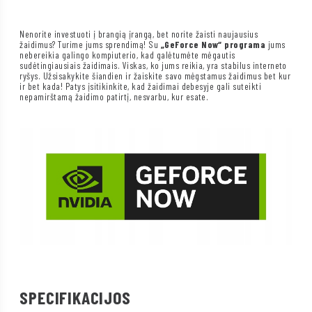
Nenorite investuoti į brangią įrangą, bet norite žaisti naujausius
žaidimus? Turime jums sprendimą! Su
„GeForce Now“ programa
jums
nebereikia galingo kompiuterio, kad galėtumėte mėgautis
sudėtingiausiais žaidimais. Viskas, ko jums reikia, yra stabilus interneto
ryšys. Užsisakykite šiandien ir žaiskite savo mėgstamus žaidimus bet kur
ir bet kada! Patys įsitikinkite, kad žaidimai debesyje gali suteikti
nepamirštamą žaidimo patirtį, nesvarbu, kur esate.
SPECIFIKACIJOS